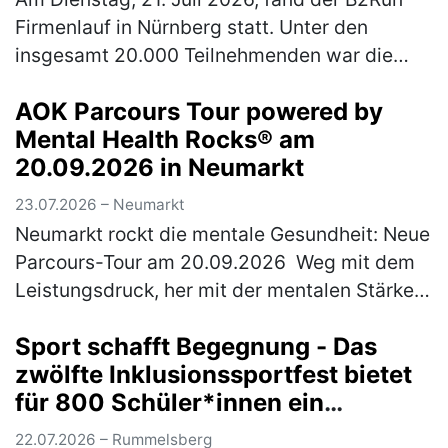
Firmenlauf in Nürnberg statt. Unter den
insgesamt 20.000 Teilnehmenden war die
Rummelsberger Diakonie mit einem
AOK Parcours Tour powered by
engagierten Team von 244 Läufer*innen so
Mental Health Rocks® am
star…
(mehr)
20.09.2026 in Neumarkt
23.07.2026 – Neumarkt
Neumarkt rockt die mentale Gesundheit: Neue
Parcours-Tour am 20.09.2026 Weg mit dem
Leistungsdruck, her mit der mentalen Stärke:
Am Sonntag, 20. September 2026 wird
Sport schafft Begegnung - Das
Neumarkt zum Hotspot für Achtsamk…
(mehr)
zwölfte Inklusionssportfest bietet
für 800 Schüler*innen ein
vielfältiges Bewegungsangebot
22.07.2026 – Rummelsberg