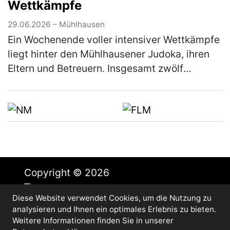
Wettkämpfe
29.06.2026 – Mühlhausen
Ein Wochenende voller intensiver Wettkämpfe
liegt hinter den Mühlhausener Judoka, ihren
Eltern und Betreuern. Insgesamt zwölf
Starterinnen und Starter nahmen an diesem
Wochenende in Vohenstrauß am Beg…
(mehr)
Copyright © 2026
Diese Website verwendet Cookies, um die Nutzung zu
Impressum
analysieren und Ihnen ein optimales Erlebnis zu bieten.
Datenschutz
Weitere Informationen finden Sie in unserer
Cookie-Einstellungen