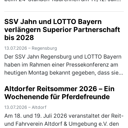
2026 in Kelheim im Wechsel in die Pedale
getreten. Für den TSV Freystadt gin…
(mehr)
SSV Jahn und LOTTO Bayern
verlängern Superior Partnerschaft
bis 2028
13.07.2026 – Regensburg
Der SSV Jahn Regensburg und LOTTO Bayern
haben im Rahmen einer Pressekonferenz am
heutigen Montag bekannt gegeben, dass sie
ihren gemeinsamen, erfolgreichen Weg
Altdorfer Reitsommer 2026 – Ein
fortsetzen. Die loyale und sehr langjäh…
Wochenende für Pferdefreunde
(mehr)
13.07.2026 – Altdorf
Am 18. und 19. Juli 2026 veranstaltet der Reit-
und Fahrverein Altdorf & Umgebung e.V. den