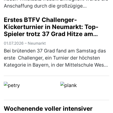
Anschaffung durch die großzügige
Unterstützung von Markus Dess und seiner
Erstes BTFV Challenger-
Firma Dess Transporte e. K., die si…
(mehr)
Kickerturnier in Neumarkt: Top-
Spieler trotz 37 Grad Hitze am
Start
01.07.2026 – Neumarkt
Bei brütenden 37 Grad fand am Samstag das
erste Challenger, ein Turnier der höchsten
Kategorie in Bayern, in der Mittelschule West
in Neumarkt statt. Ausrichter war der KSC
Woffenbach e.V. Trotz der …
(mehr)
Wochenende voller intensiver