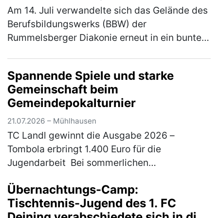
Am 14. Juli verwandelte sich das Gelände des
Berufsbildungswerks (BBW) der
Rummelsberger Diakonie erneut in ein buntes
Sportareal. Rund 800 Schüler*innen aus elf
verschiedenen Schulen waren der Einlad…
Spannende Spiele und starke
(mehr)
Gemeinschaft beim
Gemeindepokalturnier
21.07.2026 – Mühlhausen
TC Landl gewinnt die Ausgabe 2026 –
Tombola erbringt 1.400 Euro für die
Jugendarbeit Bei sommerlichen
Temperaturen fand am 18. und 19. Juli 2026
Übernachtungs-Camp:
das traditionelle Gemeindepokalturnier des
Tischtennis-Jugend des 1. FC
TC 77 Mühl…
(mehr)
Deining verabschiedete sich in die