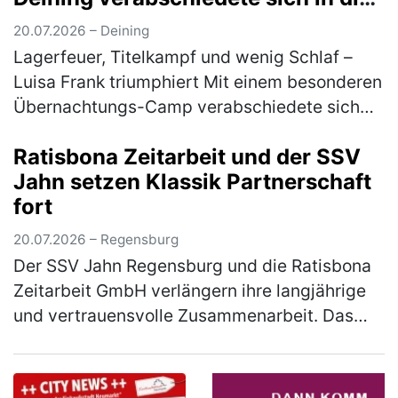
Sommerpause
20.07.2026 – Deining
Lagerfeuer, Titelkampf und wenig Schlaf –
Luisa Frank triumphiert Mit einem besonderen
Übernachtungs-Camp verabschiedete sich
die Tischtennis-Jugend des 1. FC Deining in
Ratisbona Zeitarbeit und der SSV
die Sommerpause. Zum Abschluss…
(mehr)
Jahn setzen Klassik Partnerschaft
fort
20.07.2026 – Regensburg
Der SSV Jahn Regensburg und die Ratisbona
Zeitarbeit GmbH verlängern ihre langjährige
und vertrauensvolle Zusammenarbeit. Das
Unternehmen, das bereits seit vielen Jahren
Partner und seit 2024 als Klas…
(mehr)