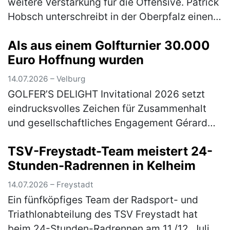
weitere Verstärkung für die Offensive. Patrick
Hobsch unterschreibt in der Oberpfalz einen
Vertrag bis zum 30.06.2028. Zuletzt war der
Als aus einem Golfturnier 30.000
31-Jährige beim TSV 1860 Mün…
(mehr)
Euro Hoffnung wurden
14.07.2026 – Velburg
GOLFER’S DELIGHT Invitational 2026 setzt
eindrucksvolles Zeichen für Zusammenhalt
und gesellschaftliches Engagement Gérard
Huff (2. Vorsitzender Golfer’s Delight), Jan
TSV-Freystadt-Team meistert 24-
Pawlewitz (1. Vorsitzender Go…
(mehr)
Stunden-Radrennen in Kelheim
14.07.2026 – Freystadt
Ein fünfköpfiges Team der Radsport- und
Triathlonabteilung des TSV Freystadt hat
beim 24-Stunden-Radrennen am 11./12. Juli