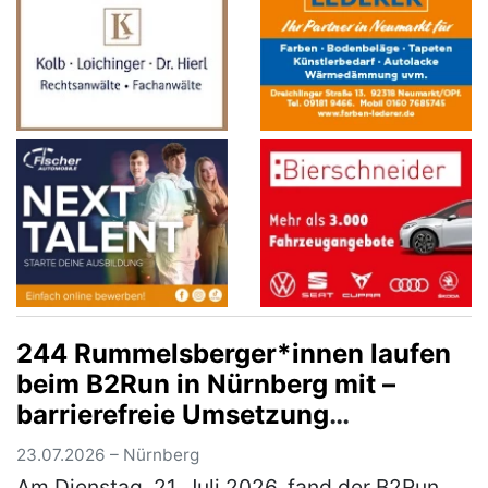
244 Rummelsberger*innen laufen
beim B2Run in Nürnberg mit –
barrierefreie Umsetzung
ermöglichte Rollstuhlfahrer*innen
23.07.2026 – Nürnberg
Teilnahme am Firmenlauf
Am Dienstag, 21. Juli 2026, fand der B2Run