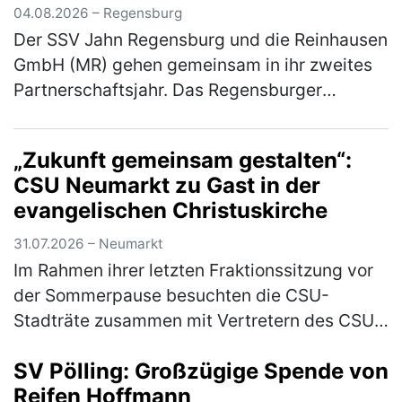
04.08.2026 – Regensburg
Der SSV Jahn Regensburg und die Reinhausen
GmbH (MR) gehen gemeinsam in ihr zweites
Partnerschaftsjahr. Das Regensburger
Technologieunternehmen setzt die
Zusammenarbeit mit dem Fußball-Drittligisten
„Zukunft gemeinsam gestalten“:
f…
(mehr)
CSU Neumarkt zu Gast in der
evangelischen Christuskirche
31.07.2026 – Neumarkt
Im Rahmen ihrer letzten Fraktionssitzung vor
der Sommerpause besuchten die CSU-
Stadträte zusammen mit Vertretern des CSU-
Stadtverbandes die evangelische
SV Pölling: Großzügige Spende von
Christuskirche. Geschäftsführender Pfarrer
Reifen Hoffmann
Mich…
(mehr)