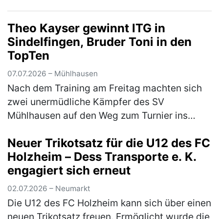
auf und kommt für eine Saison auf Leihbasis
von Bundesliga-Aufsteiger…
(mehr)
Theo Kayser gewinnt ITG in
Sindelfingen, Bruder Toni in den
TopTen
07.07.2026 – Mühlhausen
Nach dem Training am Freitag machten sich
zwei unermüdliche Kämpfer des SV
Mühlhausen auf den Weg zum Turnier ins
schwäbische Sindelfingen. Das Turnier war
Neuer Trikotsatz für die U12 des FC
mit 1800 Startern aus 270 Vereinen gut
Holzheim – Dess Transporte e. K.
besu…
(mehr)
engagiert sich erneut
02.07.2026 – Neumarkt
Die U12 des FC Holzheim kann sich über einen
neuen Trikotsatz freuen. Ermöglicht wurde die