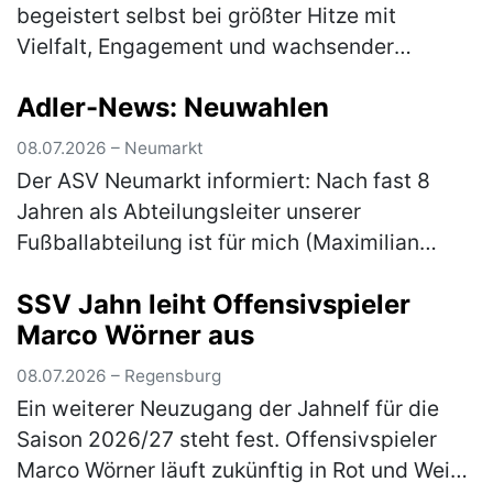
begeistert selbst bei größter Hitze mit
Vielfalt, Engagement und wachsender
Teilnehmerzahl Die Radtourenfahrt (RTF) des
Adler-News: Neuwahlen
SV Höhenberg zog am letzten Juni-
Wochenende …
(mehr)
08.07.2026 – Neumarkt
Der ASV Neumarkt informiert: Nach fast 8
Jahren als Abteilungsleiter unserer
Fußballabteilung ist für mich (Maximilian
Gnus) der Moment gekommen, das Amt in
SSV Jahn leiht Offensivspieler
neue Hände zu übergeben. Aus persönlichen
Marco Wörner aus
…
(mehr)
08.07.2026 – Regensburg
Ein weiterer Neuzugang der Jahnelf für die
Saison 2026/27 steht fest. Offensivspieler
Marco Wörner läuft zukünftig in Rot und Weiß