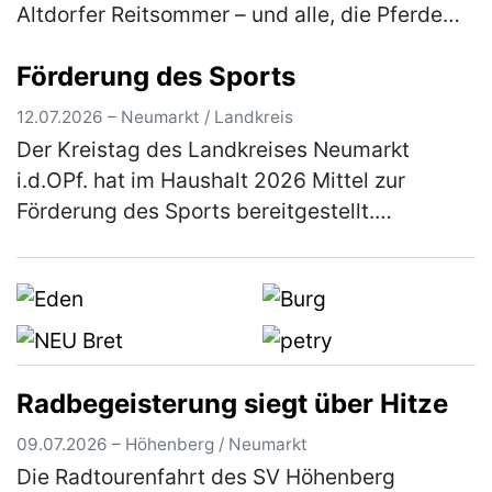
Altdorfer Reitsommer – und alle, die Pferde
lieben, sind herzlich eingeladen dabei zu sein.
Förderung des Sports
Besucher erleb…
(mehr)
12.07.2026 – Neumarkt / Landkreis
Der Kreistag des Landkreises Neumarkt
i.d.OPf. hat im Haushalt 2026 Mittel zur
Förderung des Sports bereitgestellt.
Einzelheiten über das Antragsverfahren
können aus den Richtlinien entnommen
werden, …
(mehr)
Radbegeisterung siegt über Hitze
09.07.2026 – Höhenberg / Neumarkt
Die Radtourenfahrt des SV Höhenberg