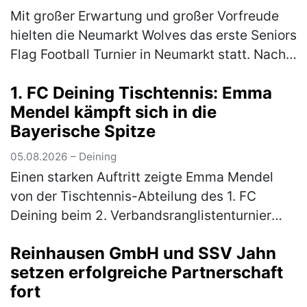
Mit großer Erwartung und großer Vorfreude
hielten die Neumarkt Wolves das erste Seniors
Flag Football Turnier in Neumarkt statt. Nach
langer Durststrecke gab es endlich wieder
1. FC Deining Tischtennis: Emma
Football in Neumarkt. …
(mehr)
Mendel kämpft sich in die
Bayerische Spitze
05.08.2026 – Deining
Einen starken Auftritt zeigte Emma Mendel
von der Tischtennis-Abteilung des 1. FC
Deining beim 2. Verbandsranglistenturnier
Bayern-Süd der Altersklasse Mädchen 13. Für
Reinhausen GmbH und SSV Jahn
das hochkarätig besetzte Turnier…
(mehr)
setzen erfolgreiche Partnerschaft
fort