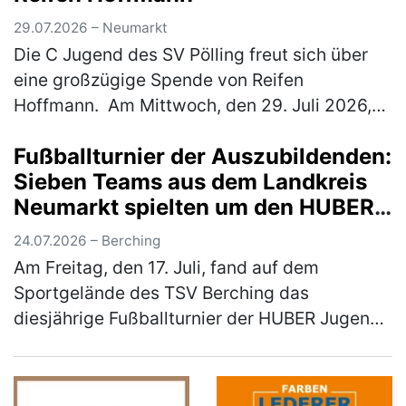
29.07.2026 – Neumarkt
Die C Jugend des SV Pölling freut sich über
eine großzügige Spende von Reifen
Hoffmann. Am Mittwoch, den 29. Juli 2026,
wurde ein neuer Satz Hoodies an die
Fußballturnier der Auszubildenden:
Mannschaft übergeben. Der SV Pölling
Sieben Teams aus dem Landkreis
bedank…
(mehr)
Neumarkt spielten um den HUBER
Azubi-Cup
24.07.2026 – Berching
Am Freitag, den 17. Juli, fand auf dem
Sportgelände des TSV Berching das
diesjährige Fußballturnier der HUBER Jugend-
und Auszubildendenvertretung (JAV) statt.
Insgesamt sieben Mannschaften aus dem La…
(mehr)