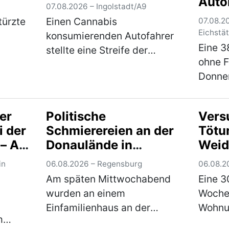
Auto
07.08.2026 – Ingolstadt/A9
türzte
Einen Cannabis
07.08.20
Eichstät
konsumierenden Autofahrer
Eine 3
stellte eine Streife der
ohne F
biet
Verkehrspolizei Ingolstadt am
Donne
nem
Donnerstagabend, gegen
eine Zi
ter
22.30 Uhr, auf der BAB fest.
Verkeh
ße in
Der auf der Durchreise
er
Politische
Vers
angeha
…
befindliche 21-jährige Itali…
i der
Schmierereien an der
Tötun
wohnha
(mehr)
 – A3
Donaulände in
Weid
der A9
Regensburg – Zeugen
schw
in
06.08.2026 – Regensburg
06.08.2
gen
gesucht
über
Am späten Mittwochabend
Eine 3
Fahn
wurden an einem
Wochen
Tatv
Einfamilienhaus an der
Wohnu
Thür
m
Donaulände in Regensburg
Ortste