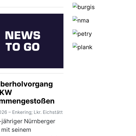
re Messerstiche
 verletzt worden. Ein
riger deutscher
dächtiger konnte nach
greic…
(mehr)
Überholvorgang
LKW
ammengestoßen
26 – Enkering; Lkr. Eichstätt
-jähriger Nürnberger
 mit seinem