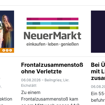
politisch motivierte Graffitis
mehre
angebracht. Ein
schwer
n an.
Tatverdächtiger konnte
31-jäh
d der
bereits ermittelt werden, eine
Tatver
weitere Per…
(mehr)
umfan
(mehr)
Frontalzusammenstoß
Bei 
ohne Verletzte
mit 
e
zus
06.08.2026 – Beilngries; Lkr.
Eichstätt
.
06.08.20
Zu einem
Ein 55
ektion
Frontalzusammenstoß kam
befuhr