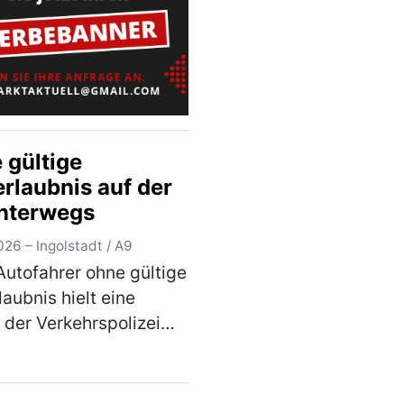
echten Sp…
(mehr)
 gültige
erlaubnis auf der
nterwegs
26 – Ingolstadt / A9
Autofahrer ohne gültige
laubnis hielt eine
e der Verkehrspolizei
tadt am
tagabend, gegen 19.00
uf der Autobahn an. Der