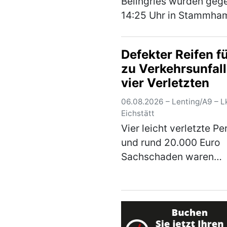
Beilngries wurden geg
14:25 Uhr in Stammha
drei Jugendliche
aufmerksam, welche mi
Defekter Reifen f
Scootern unterwegs wa
zu Verkehrsunfall
Die E-Scooter fuhren m
vier Verletzten
einer deutlich höheren
Gesch…
(mehr)
06.08.2026 – Lenting/A9 – Lk
Eichstätt
Vier leicht verletzte P
und rund 20.000 Euro
Sachschaden waren
Mittwochnacht die Fol
eines Verkehrsunfalls
eines mangelhaften Re
auf der A9. Ein 38-jähr