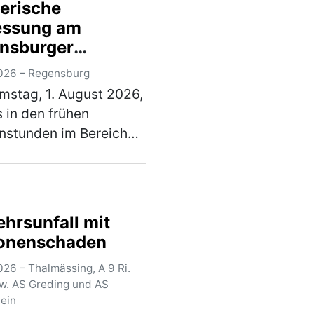
erische
rige in Ingolstadt
essung am
fte Inder war …
nsburger
)
tbahnhof –
026 – Regensburg
erdächtiger in
stag, 1. August 2026,
rsuchungshaft
 in den frühen
nstunden im Bereich
eterskircherls“ am
sburger Hauptbahnhof
er räuberischen
sung zum Nachteil
ehrsunfall mit
38-jährigen Mannes.
onenschaden
mehr)
26 – Thalmässing, A 9 Ri.
zw. AS Greding und AS
tein