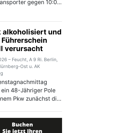
ransporter gegen 10:00
e Staatsstraße
en Enkering und
orf. Auf Höhe eines
 alkoholisiert und
atzes bog ein vor ihm
 Führerschein
icher Richtung
ll verursacht
nde…
(mehr)
26 – Feucht, A 9 Ri. Berlin,
Nürnberg-Ost u. AK
rg
enstagnachmittag
 ein 48-Jähriger Pole
inem Pkw zunächst die
 Richtung Amberg und
e am Autobahnkreuz
rg-Ost auf die A9 in
ng Berlin wechseln. Auf