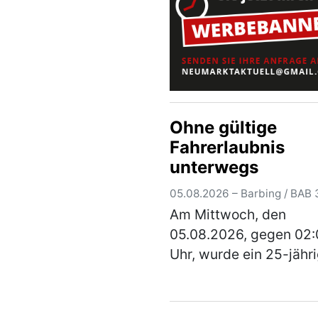
Autofahrer aus Magde
(mehr)
Ohne gültige
Fahrerlaubnis
unterwegs
05.08.2026 – Barbing / BAB 
Am Mittwoch, den
05.08.2026, gegen 02
Uhr, wurde ein 25-jähr
ungarischer Mann mit 
Pkw und Anhänger ein
verdachtsunabhängig