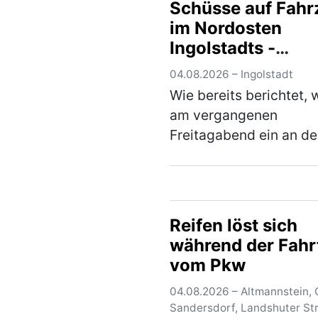
Schüsse auf Fahr
Verkehrskontrolle
im Nordosten
unterzogen. Im Rahmen
Ingolstadts -
Überprüfung wur…
(me
Kriminalpolizei
04.08.2026 – Ingolstadt
Ingolstadt ermitte
Wie bereits berichtet,
mit Hochdruck u
am vergangenen
wendet sich an di
Freitagabend ein an de
Öffentlichkeit
Ampel wartendes Fahr
im Kreuzungsbereich
Goethestraße/Nürnber
Straße beschossen un
Reifen löst sich
dadurch an der linken
während der Fahr
hinteren Fahrzeugse…
vom Pkw
04.08.2026 – Altmannstein, O
Sandersdorf, Landshuter St