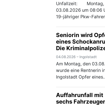
Unfallzeit: Montag,
03.08.2026 um 08:06 U
19-jähriger Pkw-Fahrer
aus dem Landkreis La
stammt, befuhr mit se
Seniorin wird Opf
Fahrzeug die Bundesst
eines Schockanru
Sandersdorf von
Die Kriminalpoliz
Mindelstetten …
(mehr
warnt und bittet 
04.08.2026 – Ingolstadt
Hinweise
Am Montag, den 03.08
wurde eine Rentnerin i
Ingolstadt Opfer eines
Schockanrufs. Die
Kriminalpolizei hat die
Auffahrunfall mit
Ermittlungen übernom
sechs Fahrzeuge
und bittet um Hinweise