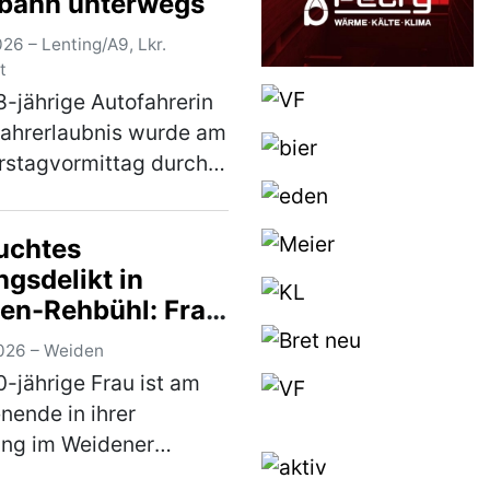
bahn unterwegs
26 – Lenting/A9, Lkr.
t
8-jährige Autofahrerin
ahrerlaubnis wurde am
rstagvormittag durch
vilstreife der
rspolizei Ingolstadt
uchtes
lten. Die in Nürnberg
gsdelikt in
fte Griechin war auf
en-Rehbühl: Frau
 in Fa…
(mehr)
er verletzt – Nach
026 – Weiden
regionaler
0-jährige Frau ist am
dung
ende in ihrer
erdächtiger in
ng im Weidener
ingen gefasst
il Rehbühl durch