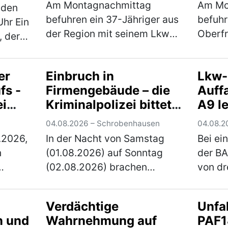
Am Montagnachmittag
Am Mo
 den
befuhren ein 37-Jähriger aus
befuhr
hr Ein
der Region mit seinem Lkw
Oberf
, der
und dahinter eine 41-Jährige
die mi
ndshut
den rechten Fahrstreifen der
Richtu
inem
er
Einbruch in
Lkw-
A 73 in Fahrtrichtung Suhl. Zu
Parkpl
raße in
fs -
Firmengebäude – die
Auffa
diesem Zeitpunkt herrschte
wechse
ei
Kriminalpolizei bittet
A9 l
dichter b…
(mehr)
Fahrst
)
um
um Hinweise
verle
04.08.2026 – Schrobenhausen
04.08.20
.2026,
In der Nacht von Samstag
Bei ei
n
(01.08.2026) auf Sonntag
der BA
(02.08.2026) brachen
von dre
bislang unbekannte Täter in
jährig
ein Firmengebäude in
Landkr
Verdächtige
Unfa
men
Schrobenhausen ein. Die
lebens
n und
Wahrnehmung auf
PAF18
.
Kriminalpolizei Ingolstadt hat
Verlet