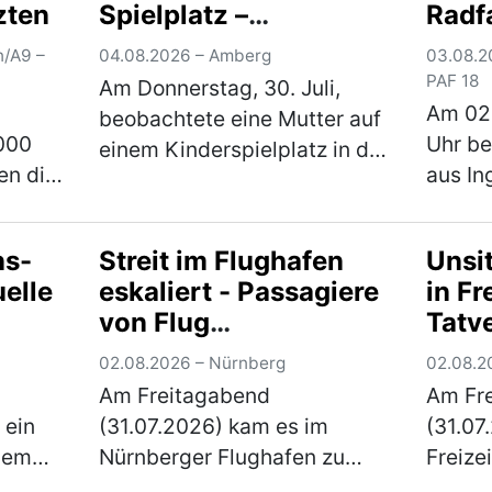
zten
Spielplatz –
Radf
 die
die Ermittlungen übernomm…
Fahrer
Kriminalpolizei sucht
zwei
(mehr)
(mehr
n/A9 –
04.08.2026 – Amberg
03.08.2
Zeugen
PAF 18
Am Donnerstag, 30. Juli,
Am 02
beobachtete eine Mutter auf
000
Uhr be
einem Kinderspielplatz in der
en die
aus In
Karlsbader Straße einen 67-
falls
Pedele
jährigen Mann, der zu
Radweg
mehreren Kinder Kontakt
ns-
Streit im Flughafen
Unsit
 auf
PAF18 
suchte. Die
elle
eskaliert - Passagiere
in Fr
nd
komme
Kriminalpolizeiinspektion
von Flug
Tatv
0-
Nieder
Amberg…
(mehr)
ausgeschlossen
fest
aus…
02.08.2026 – Nürnberg
02.08.2
Am Freitagabend
Am Fr
 ein
(31.07.2026) kam es im
(31.07
inem
Nürnberger Flughafen zu
Freizei
bad
einer körperlichen
Fürth)