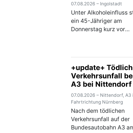
07.08.2026 – Ingolstadt
Unter Alkoholeinfluss s
ein 45-Jähriger am
Donnerstag kurz vor
Mitternacht im Stadtge
alleinbeteiligt von sei
Pedelec. Der Ingolstäd
befuhr die Frühlingstra
+update+ Tödlich
Richtung Schloßlände.
Verkehrsunfall be
(mehr)
A3 bei Nittendorf
wieder frei - 80
07.08.2026 – Nittendorf, A3 
Fahrgäste aus Zü
Fahrtrichtung Nürnberg
evakuiert
Nach dem tödlichen
Verkehrsunfall auf der
Bundesautobahn A3 a