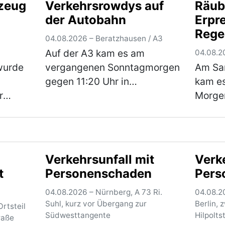
zeug
Verkehrsrowdys auf
Räub
Scooter in Gaimersheim zu.
30-jäh
der Autobahn
Erpr
Der im Landkreis Eichstätt
 der
wohnha
Rege
wohnhafte Jugendliche war,
hr)
(mehr
04.08.2026 – Beratzhausen / A3
Haup
gegen 16.00 …
(mehr)
Auf der A3 kam es am
04.08.2
lt
Tatv
 wurde
vergangenen Sonntagmorgen
Am Sam
nd
Unte
gegen 11:20 Uhr in
kam es
e
r
Fahrtrichtung Frankfurt
Morge
zeug
zunächst zu mehreren
des „P
gefährlichen
Regen
ger
Überholmanövern durch zwei
zu ein
d
aus Hessen stammende Pkw-
Erpres
Verkehrsunfall mit
Verk
Fahrer. Hierbei überholt…
eines 
t
Personenschaden
Pers
(mehr)
(mehr)
Ein…
(
04.08.2026 – Nürnberg, A 73 Ri.
04.08.20
Suhl, kurz vor Übergang zur
Berlin, 
rtsteil
Südwesttangente
Hilpolts
raße