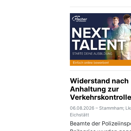
06.08.2026 dauern die
Ermittlungen zur
Unfallursache weiterhi
Nach derzeitigem Stan
Ermittlungen kam der
alleinbeteiligte Pkw …
Widerstand nach
Anhaltung zur
Verkehrskontroll
06.08.2026 – Stammham; Lkr
Eichstätt
Beamte der Polizeiinsp