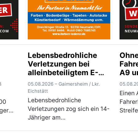
b…
Oberp…
(mehr)
der r
Lebensbedrohliche
Ohne
Verletzungen bei
Fahr
alleinbeteiligtem E-
A9 u
Scooter-Unfall
3
05.08.2026 – Gaimersheim / Lkr.
05.08.20
Eichstätt
Einen 
Lebensbedrohliche
:00
Fahrer
Verletzungen zog sich ein 14-
iger
Streif
Jähriger am
seinem
Ingols
Dienstagnachmittag bei
er
Diens
einem Sturz von einem E-
en
Uhr, a