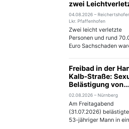
zwei Leichtverlet
Gegen 16.30 Uhr erhielt
über 80…
(mehr)
04.08.2026 – Reichertshofe
Lkr. Pfaffenhofen
Zwei leicht verletzte
Personen und rund 70.
Euro Sachschaden war
Bilanz eines Verkehrsun
mit insgesamt sechs
Freibad in der Ha
beteiligten Fahrzeugen
Kalb-Straße: Sexu
der A9 am Montagabe
Belästigung von
gegen 20.00 Uhr. Ein 5
Jugendlichen -
jäh…
(mehr)
02.08.2026 – Nürnberg
Festnahme
Am Freitagabend
(31.07.2026) belästigte
53-jähriger Mann in e
Nürnberger Schwimm