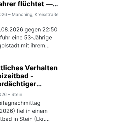
ahrer flüchtet —
 eines Sattelzugs war…
 Verletzte
)
026 – Manching, Kreisstraße
.08.2026 gegen 22:50
fuhr eine 53‑Jährige
golstadt mit ihrem
c den beschilderten
 der Kreisstraße
tliches Verhalten
von Ingolstadt
eizeitbad -
nd in Richtung
erdächtiger
stimm. Ein 54‑Jähriger
genommen
(mehr)
026 – Stein
eitagnachmittag
.2026) fiel in einem
tbad in Stein (Lkr.
 ein Mann durch