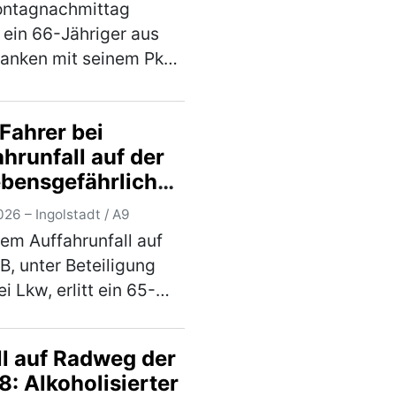
ntagnachmittag
 ein 66-Jähriger aus
ranken mit seinem Pkw
ttlere Spur der A 9 in
ng Berlin. Kurz vor dem
Fahrer bei
atz Offenbau
hrunfall auf der
lte er auf den rechten
ebensgefährlich
reifen. Dort …
(mehr)
tzt
26 – Ingolstadt / A9
nem Auffahrunfall auf
B, unter Beteiligung
i Lkw, erlitt ein 65-
er Mann aus dem
eis Eichstätt
ll auf Radweg der
bedrohliche
: Alkoholisierter
zungen. Der 67-jährige