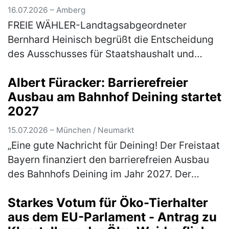
Nachtrag für Brandschutz- und
16.07.2026 – Amberg
Sanierungsmaßnahmen
FREIE WÄHLER-Landtagsabgeordneter
Bernhard Heinisch begrüßt die Entscheidung
des Ausschusses für Staatshaushalt und
Finanzfragen des Bayerischen Landtags, den
Albert Füracker: Barrierefreier
3. Nachtrag für die baulichen Brandschutz…
Ausbau am Bahnhof Deining startet
(mehr)
2027
15.07.2026 – München / Neumarkt
„Eine gute Nachricht für Deining! Der Freistaat
Bayern finanziert den barrierefreien Ausbau
des Bahnhofs Deining im Jahr 2027. Der
zuständige Verkehrsminister Christian
Starkes Votum für Öko-Tierhalter
Bernreiter, MdL, hat mir mitget…
(mehr)
aus dem EU-Parlament - Antrag zu