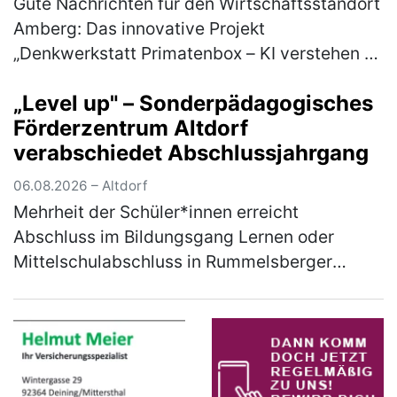
Gute Nachrichten für den Wirtschaftsstandort
Amberg: Das innovative Projekt
„Denkwerkstatt Primatenbox – KI verstehen &
anwenden“ der Wirtschaftsförderung Amberg
„Level up" – Sonderpädagogisches
wird mit 50.000 Euro aus den Mitteln d…
Förderzentrum Altdorf
(mehr)
verabschiedet Abschlussjahrgang
06.08.2026 – Altdorf
Mehrheit der Schüler*innen erreicht
Abschluss im Bildungsgang Lernen oder
Mittelschulabschluss in Rummelsberger
Einrichtung Unter dem Motto „Level up –
Nächster Schritt auf dem Weg ins
Berufsleben" f…
(mehr)