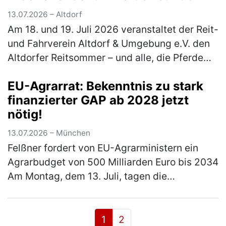
13.07.2026 – Altdorf
Am 18. und 19. Juli 2026 veranstaltet der Reit-
und Fahrverein Altdorf & Umgebung e.V. den
Altdorfer Reitsommer – und alle, die Pferde
lieben, sind herzlich eingeladen dabei zu sein.
EU-Agrarrat: Bekenntnis zu stark
Besucher erleb…
(mehr)
finanzierter GAP ab 2028 jetzt
nötig!
13.07.2026 – München
Felßner fordert von EU-Agrarministern ein
Agrarbudget von 500 Milliarden Euro bis 2034
Am Montag, dem 13. Juli, tagen die
Agrarminister und Agrarministerinnen der 27
Mitgliedstaaten. Ein Themenschwer…
(mehr)
1
2