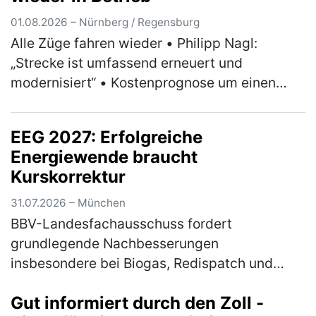
01.08.2026 – Nürnberg / Regensburg
Alle Züge fahren wieder • Philipp Nagl:
„Strecke ist umfassend erneuert und
modernisiert“ • Kostenprognose um einen
dreistelligen Millionenbetrag abgesenkt •
Positive Bilanz zu Umleiterkonzept und Ers…
EEG 2027: Erfolgreiche
(mehr)
Energiewende braucht
Kurskorrektur
31.07.2026 – München
BBV-Landesfachausschuss fordert
grundlegende Nachbesserungen
insbesondere bei Biogas, Redispatch und
Photovoltaik Am Mittwoch hat das
Gut informiert durch den Zoll -
Bundeskabinett die Novelle für das