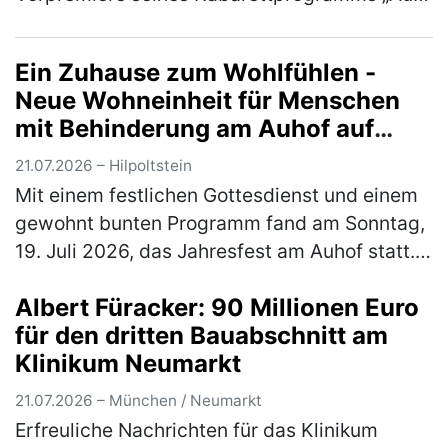
geht´s!“ im Braugasthof Schattenhofer in
Beilngries auf. Einlass ist um 18 Uhr.…
(mehr)
Ein Zuhause zum Wohlfühlen -
Neue Wohneinheit für Menschen
mit Behinderung am Auhof auf
traditionellem Jahresfest
21.07.2026 – Hilpoltstein
eingeweiht
Mit einem festlichen Gottesdienst und einem
gewohnt bunten Programm fand am Sonntag,
19. Juli 2026, das Jahresfest am Auhof statt.
Neben Musik und Tanzauftritten, Essen und
Albert Füracker: 90 Millionen Euro
Getränken und jeder Menge M…
(mehr)
für den dritten Bauabschnitt am
Klinikum Neumarkt
21.07.2026 – München / Neumarkt
Erfreuliche Nachrichten für das Klinikum