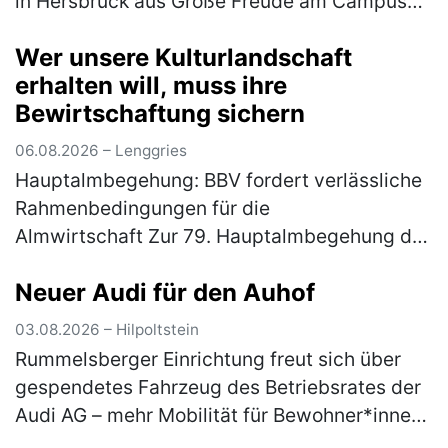
in Hersbruck aus Große Freude am Campus
Haus Weiher: Die inklusive Streuobstwiese
Wer unsere Kulturlandschaft
des Fachbereichs Autismus d…
(mehr)
erhalten will, muss ihre
Bewirtschaftung sichern
06.08.2026 – Lenggries
Hauptalmbegehung: BBV fordert verlässliche
Rahmenbedingungen für die
Almwirtschaft Zur 79. Hauptalmbegehung des
Almwirtschaftlichen Vereins Oberbayern am
Neuer Audi für den Auhof
Mittwoch (5. August) auf den
Schönbergalmen be…
(mehr)
03.08.2026 – Hilpoltstein
Rummelsberger Einrichtung freut sich über
gespendetes Fahrzeug des Betriebsrates der
Audi AG – mehr Mobilität für Bewohner*innen
Ein nagelneuer Audi A3 bereichert ab sofort