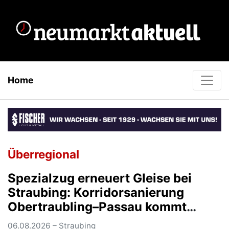
Home
Überregional
Spezialzug erneuert Gleise bei
Straubing: Korridorsanierung
Obertraubling–Passau kommt
planmäßig voran
06.08.2026 – Straubing