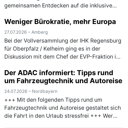
gemeinsamen Entdecken auf die inklusive
Streuobstwiese am Campus Haus Weiher
Weniger Bürokratie, mehr Europa
ein Dem Element Wasser gehen die
Teilnehmer*innen am Mitt…
(mehr)
27.07.2026 – Amberg
Bei der Vollversammlung der IHK Regensburg
für Oberpfalz / Kelheim ging es in der
Diskussion mit dem Chef der EVP-Fraktion im
Europäischen Parlament, Manfred Weber, um
Der ADAC informiert: Tipps rund
mehr Praxisnähe bei der EU-Polit…
(mehr)
um Fahrzeugtechnik und Autoreise
24.07.2026 – Nordbayern
+++ Mit den folgenden Tipps rund um
Fahrzeugtechnik und Autoreise gestaltet sich
die Fahrt in den Urlaub stressfrei +++ Wer
anlässlich des bevorstehenden