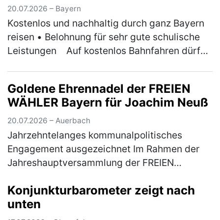
20.07.2026 – Bayern
Kostenlos und nachhaltig durch ganz Bayern
reisen • Belohnung für sehr gute schulische
Leistungen ￼Auf kostenlos Bahnfahren dürfen
sich am ersten Ferientag der Sommerferien
wieder Bayerns 1er-Schül…
(mehr)
Goldene Ehrennadel der FREIEN
WÄHLER Bayern für Joachim Neuß
20.07.2026 – Auerbach
Jahrzehntelanges kommunalpolitisches
Engagement ausgezeichnet Im Rahmen der
Jahreshauptversammlung der FREIEN
WÄHLER Auerbach ist Joachim Neuß mit der
Konjunkturbarometer zeigt nach
Goldenen Ehrennadel der FREIEN WÄHLER
unten
Bayern aus…
(mehr)