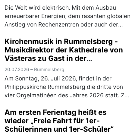
Die Welt wird elektrisch. Mit dem Ausbau
erneuerbarer Energien, dem rasanten globalen
Anstieg von Rechenzentren oder auch der
immer stärkeren Vernetzung von Gebäuden ist
Kirchenmusik in Rummelsberg -
die Elektrobranche zentraler…
(mehr)
Musikdirektor der Kathedrale von
Västeras zu Gast in der
Philippuskirche
20.07.2026 – Rummelsberg
Am Sonntag, 26. Juli 2026, findet in der
Philippuskirche Rummelsberg die dritte von
vier Orgelmatinéen des Jahres 2026 statt. Zu
Gast ist der Musikdirektor der Kathedrale von
Am ersten Ferientag heißt es
Västeras in Schweden, Ben…
(mehr)
wieder „Freie Fahrt für 1er-
Schülerinnen und 1er-Schüler“