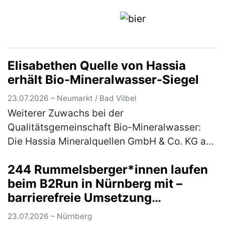
Sommerferienbeginns nächste Woche mit
dem Aut…
(mehr)
Elisabethen Quelle von Hassia
erhält Bio-Mineralwasser-Siegel
23.07.2026 – Neumarkt / Bad Vilbel
Weiterer Zuwachs bei der
Qualitätsgemeinschaft Bio-Mineralwasser:
Die Hassia Mineralquellen GmbH & Co. KG aus
Bad Vilbel in Hessen, erhält für ihre
244 Rummelsberger*innen laufen
Mineralwassermarke „Elisabethen Quelle“ das
beim B2Run in Nürnberg mit –
begehrte…
(mehr)
barrierefreie Umsetzung
ermöglichte Rollstuhlfahrer*innen
23.07.2026 – Nürnberg