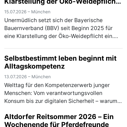
Klarstellung der Öko-Weidepflicht
angenommen
15.07.2026 – München
Unermüdlich setzt sich der Bayerische
Bauernverband (BBV) seit Beginn 2025 für
eine Klarstellung der Öko-Weidepflicht ein.
Jetzt konnte ein erster, handfester Erfolg
errungen werden: Einen entsprechen…
(mehr)
Selbstbestimmt leben beginnt mit
Alltagskompetenz
13.07.2026 – München
Welttag für den Kompetenzerwerb junger
Menschen: Vom verantwortungsvollen
Konsum bis zur digitalen Sicherheit – warum
lebensnahe Bildung heute unverzichtbar ist
Altdorfer Reitsommer 2026 – Ein
Am 15. Juli macht der Welttag für den …
Wochenende für Pferdefreunde
(mehr)