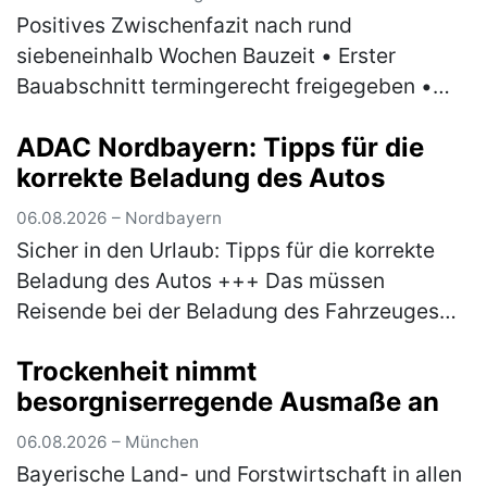
Positives Zwischenfazit nach rund
siebeneinhalb Wochen Bauzeit • Erster
Bauabschnitt termingerecht freigegeben •
Ersatzverkehr nach anfänglichen
ADAC Nordbayern: Tipps für die
Herausforderungen stabilisiert •
korrekte Beladung des Autos
Spezialmaschine erneue…
(mehr)
06.08.2026 – Nordbayern
Sicher in den Urlaub: Tipps für die korrekte
Beladung des Autos +++ Das müssen
Reisende bei der Beladung des Fahrzeuges
beachten +++ Bußgelder und Strafen drohen
Trockenheit nimmt
bei Missachtung der Vorgaben +++ Sch…
besorgniserregende Ausmaße an
(mehr)
06.08.2026 – München
Bayerische Land- und Forstwirtschaft in allen