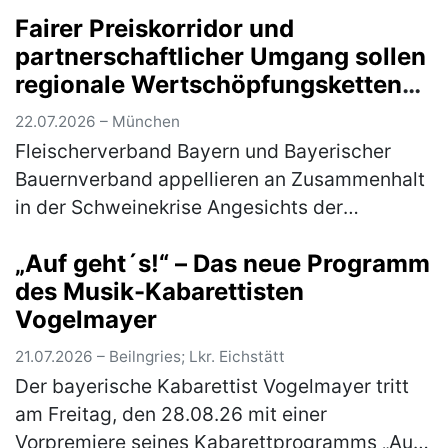
trotz schönstem Sommerwetter; Grillsaison
Fairer Preiskorridor und
und Fußballweltmeisterscha…
(mehr)
partnerschaftlicher Umgang sollen
regionale Wertschöpfungsketten
sichern
22.07.2026 – München
Fleischerverband Bayern und Bayerischer
Bauernverband appellieren an Zusammenhalt
in der Schweinekrise Angesichts der
anhaltend schwierigen Situation auf dem
„Auf geht´s!“ – Das neue Programm
Schweinemarkt rufen der Fleischerverband
des Musik-Kabarettisten
B…
(mehr)
Vogelmayer
21.07.2026 – Beilngries; Lkr. Eichstätt
Der bayerische Kabarettist Vogelmayer tritt
am Freitag, den 28.08.26 mit einer
Vorpremiere seines Kabarettprogramms „Auf