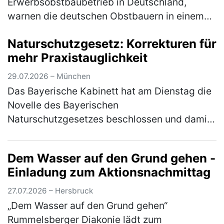
Erwerbsobstbaubetrieb in Deutschland,
warnen die deutschen Obstbauern in einem
Brandbrief, dem sich auch der Bayerische
Naturschutzgesetz: Korrekturen für
Bauernverband (BBV) anschließt.
mehr Praxistauglichkeit
Mitunterzei…
(mehr)
29.07.2026 – München
Das Bayerische Kabinett hat am Dienstag die
Novelle des Bayerischen
Naturschutzgesetzes beschlossen und damit
den Weg für die Beratungen im Bayerischen
Landtag nach der Sommerpause freigemacht.
Dem Wasser auf den Grund gehen -
"Der B…
(mehr)
Einladung zum Aktionsnachmittag
27.07.2026 – Hersbruck
„Dem Wasser auf den Grund gehen“
Rummelsberger Diakonie lädt zum