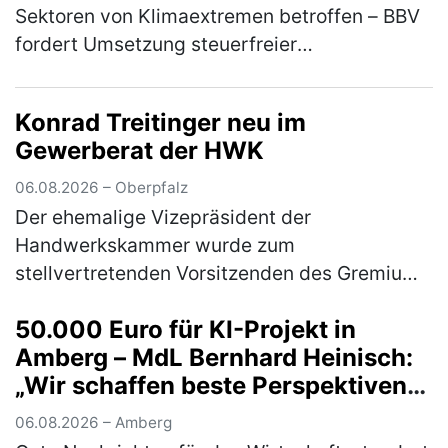
Sektoren von Klimaextremen betroffen – BBV
fordert Umsetzung steuerfreier
Risikoausgleichsrücklage aus
Koalitionsvertrag Die anhaltende Trockenheit
Konrad Treitinger neu im
und Hi…
(mehr)
Gewerberat der HWK
06.08.2026 – Oberpfalz
Der ehemalige Vizepräsident der
Handwerkskammer wurde zum
stellvertretenden Vorsitzenden des Gremiums
gewählt Im Rahmen der
50.000 Euro für KI-Projekt in
Mitgliederversammlung des Gewerberates
Amberg – MdL Bernhard Heinisch:
des ostbayerischen Handwerks wählten …
„Wir schaffen beste Perspektiven
(mehr)
für Unternehmen und Start-ups in
06.08.2026 – Amberg
unserer Region