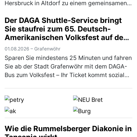
Hersbruck in Altdorf zu einem gemeinsamen
Sommerfest zusammen. Den Auftakt bildete
Der DAGA Shuttle-Service bringt
eine Stadtführung durch Altdorf: Die Tei…
Sie staufrei zum 65. Deutsch-
(mehr)
Amerikanischen Volksfest auf den
Truppenübungsplatz
01.08.2026 – Grafenwöhr
Sparen Sie mindestens 25 Minuten und fahren
Sie ab der Stadt Grafenwöhr mit dem DAGA-
Bus zum Volksfest – Ihr Ticket kommt sozialen
Projekten und den Feuerwehren zugute Der
Deutsch-Amerikanische Gemei…
(mehr)
Wie die Rummelsberger Diakonie in