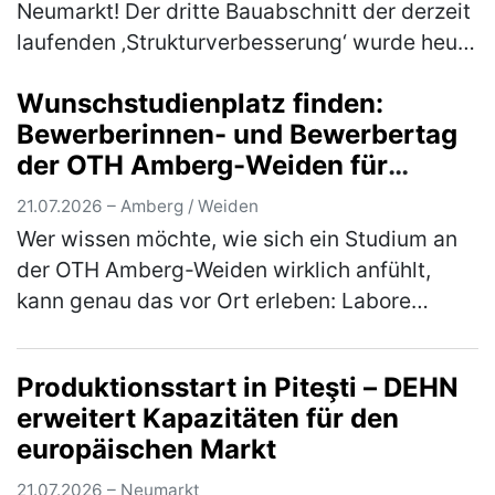
Neumarkt! Der dritte Bauabschnitt der derzeit
laufenden ‚Strukturverbesserung‘ wurde heute
mit förderfähigen Kosten von 90 Millionen
Wunschstudienplatz finden:
Euro in das Jahreskrankenh…
(mehr)
Bewerberinnen- und Bewerbertag
der OTH Amberg-Weiden für
Studieninteressierte und Bewerber
21.07.2026 – Amberg / Weiden
Wer wissen möchte, wie sich ein Studium an
der OTH Amberg-Weiden wirklich anfühlt,
kann genau das vor Ort erleben: Labore
erkunden, mit Studierenden ins Gespräch
kommen, Studiengänge aus erster Hand k…
Produktionsstart in Piteşti – DEHN
(mehr)
erweitert Kapazitäten für den
europäischen Markt
21.07.2026 – Neumarkt