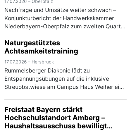
17.07.2026 – Oberpfalz
Nachfrage und Umsätze weiter schwach –
Konjunkturbericht der Handwerkskammer
Niederbayern-Oberpfalz zum zweiten Quartal
2026 Im ostbayerischen Handwerk hat sich
Naturgestütztes
die konjunkturelle Entwicklung im zwei…
Achtsamkeitstraining
(mehr)
17.07.2026 – Hersbruck
Rummelsberger Diakonie lädt zu
Entspannungsübungen auf die inklusive
Streuobstwiese am Campus Haus Weiher ein
Die Natur mit allen Sinnen erleben - das
können die Teilnehmer*innen am Mittwoch,
Freistaat Bayern stärkt
22. Jul…
(mehr)
Hochschulstandort Amberg –
Haushaltsausschuss bewilligt