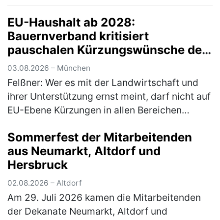
den Fuhrpark des Auhofs, d…
(mehr)
EU-Haushalt ab 2028:
Bauernverband kritisiert
pauschalen Kürzungswünsche der
Bundesregierung
03.08.2026 – München
Felßner: Wer es mit der Landwirtschaft und
ihrer Unterstützung ernst meint, darf nicht auf
EU-Ebene Kürzungen in allen Bereichen
fordern Anlässlich der immer wieder wie erst
Sommerfest der Mitarbeitenden
kürzlich in Dublin vonseit…
(mehr)
aus Neumarkt, Altdorf und
Hersbruck
02.08.2026 – Altdorf
Am 29. Juli 2026 kamen die Mitarbeitenden
der Dekanate Neumarkt, Altdorf und