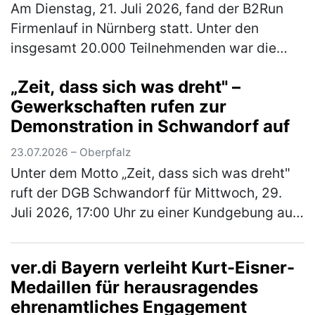
Teilnahme am Firmenlauf
Am Dienstag, 21. Juli 2026, fand der B2Run
Firmenlauf in Nürnberg statt. Unter den
insgesamt 20.000 Teilnehmenden war die
Rummelsberger Diakonie mit einem
„Zeit, dass sich was dreht" –
engagierten Team von 244 Läufer*innen so
Gewerkschaften rufen zur
star…
(mehr)
Demonstration in Schwandorf auf
23.07.2026 – Oberpfalz
Unter dem Motto „Zeit, dass sich was dreht"
ruft der DGB Schwandorf für Mittwoch, 29.
Juli 2026, 17:00 Uhr zu einer Kundgebung auf
dem Marktplatz Schwandorf auf. Im
Mittelpunkt stehen die Sorgen der B…
(mehr)
ver.di Bayern verleiht Kurt-Eisner-
Medaillen für herausragendes
ehrenamtliches Engagement