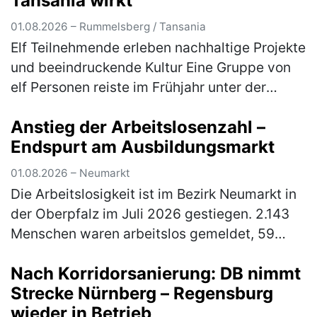
Tansania wirkt
01.08.2026 – Rummelsberg / Tansania
Elf Teilnehmende erleben nachhaltige Projekte
und beeindruckende Kultur Eine Gruppe von
elf Personen reiste im Frühjahr unter der
Leitung von Gabriele Lehrke-Neidhardt und
Anstieg der Arbeitslosenzahl –
Günter Neidhardt nach Tansan…
(mehr)
Endspurt am Ausbildungsmarkt
01.08.2026 – Neumarkt
Die Arbeitslosigkeit ist im Bezirk Neumarkt in
der Oberpfalz im Juli 2026 gestiegen. 2.143
Menschen waren arbeitslos gemeldet, 59
Personen mehr (3 Prozent) als im Juni, aber
Nach Korridorsanierung: DB nimmt
90 Personen bzw. 4 Prozent…
(mehr)
Strecke Nürnberg – Regensburg
wieder in Betrieb