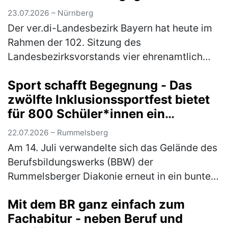
23.07.2026 – Nürnberg
Der ver.di-Landesbezirk Bayern hat heute im
Rahmen der 102. Sitzung des
Landesbezirksvorstands vier ehrenamtlich
engagierte Kolleg*innen mit der Kurt-Eisner-
Sport schafft Begegnung - Das
Medaille ausgezeichnet. Mit der höchsten
zwölfte Inklusionssportfest bietet
Eh…
(mehr)
für 800 Schüler*innen ein
vielfältiges Bewegungsangebot
22.07.2026 – Rummelsberg
Am 14. Juli verwandelte sich das Gelände des
Berufsbildungswerks (BBW) der
Rummelsberger Diakonie erneut in ein buntes
Sportareal. Rund 800 Schüler*innen aus elf
Mit dem BR ganz einfach zum
verschiedenen Schulen waren der Einlad…
Fachabitur - neben Beruf und
(mehr)