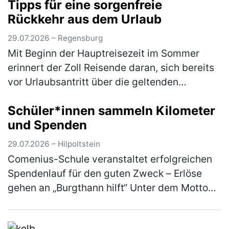
Tipps für eine sorgenfreie
Erneuerbare-Energien-Gesetz (EE…
(mehr)
Rückkehr aus dem Urlaub
29.07.2026 – Regensburg
Mit Beginn der Hauptreisezeit im Sommer
erinnert der Zoll Reisende daran, sich bereits
vor Urlaubsantritt über die geltenden
Zollbestimmungen zu informieren. Wer
Schüler*innen sammeln Kilometer
Souvenirs, Einkäufe, Genussmittel (z.B…
und Spenden
(mehr)
29.07.2026 – Hilpoltstein
Comenius-Schule veranstaltet erfolgreichen
Spendenlauf für den guten Zweck – Erlöse
gehen an „Burgthann hilft“ Unter dem Motto
„Gemeinsam laufen für den guten Zweck“ hat
die Comenius-Schule der Rummel…
(mehr)