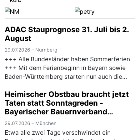
ADAC Stauprognose 31. Juli bis 2.
August
29.07.2026 – Nürnberg
+++ Alle Bundesländer haben Sommerferien
+++ Mit dem Ferienbeginn in Bayern sowie
Baden-Württemberg starten nun auch die
letzten Bundesländer in die Sommerferien.
Heimischer Obstbau braucht jetzt
Damit erreicht der Reiseverkehr sein…
(mehr)
Taten statt Sonntagreden -
Bayerischer Bauernverband
unterstützt Brandbrief der
29.07.2026 – München
Obstbauern
Etwa alle zwei Tage verschwindet ein