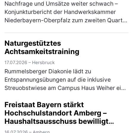
Nachfrage und Umsätze weiter schwach –
Konjunkturbericht der Handwerkskammer
Niederbayern-Oberpfalz zum zweiten Quartal
2026 Im ostbayerischen Handwerk hat sich
die konjunkturelle Entwicklung im zwei…
Naturgestütztes
(mehr)
Achtsamkeitstraining
17.07.2026 – Hersbruck
Rummelsberger Diakonie lädt zu
Entspannungsübungen auf die inklusive
Streuobstwiese am Campus Haus Weiher ein
Die Natur mit allen Sinnen erleben - das
Freistaat Bayern stärkt
können die Teilnehmer*innen am Mittwoch,
Hochschulstandort Amberg –
22. Jul…
(mehr)
Haushaltsausschuss bewilligt
Nachtrag für Brandschutz- und
16.07.2026 – Amberg