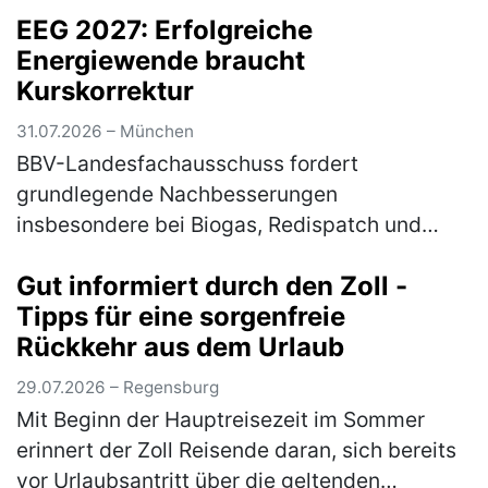
EEG 2027: Erfolgreiche
Positive Bilanz zu Umleiterkonzept und Ers…
Energiewende braucht
(mehr)
Kurskorrektur
31.07.2026 – München
BBV-Landesfachausschuss fordert
grundlegende Nachbesserungen
insbesondere bei Biogas, Redispatch und
Photovoltaik Am Mittwoch hat das
Gut informiert durch den Zoll -
Bundeskabinett die Novelle für das
Tipps für eine sorgenfreie
Erneuerbare-Energien-Gesetz (EE…
(mehr)
Rückkehr aus dem Urlaub
29.07.2026 – Regensburg
Mit Beginn der Hauptreisezeit im Sommer
erinnert der Zoll Reisende daran, sich bereits
vor Urlaubsantritt über die geltenden