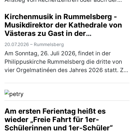
immer stärkeren Vernetzung von Gebäuden ist
Kirchenmusik in Rummelsberg -
die Elektrobranche zentraler…
(mehr)
Musikdirektor der Kathedrale von
Västeras zu Gast in der
Philippuskirche
20.07.2026 – Rummelsberg
Am Sonntag, 26. Juli 2026, findet in der
Philippuskirche Rummelsberg die dritte von
vier Orgelmatinéen des Jahres 2026 statt. Zu
Gast ist der Musikdirektor der Kathedrale von
Västeras in Schweden, Ben…
(mehr)
Am ersten Ferientag heißt es
wieder „Freie Fahrt für 1er-
Schülerinnen und 1er-Schüler“