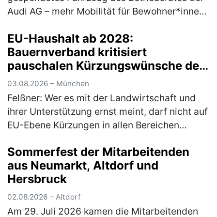
Audi AG – mehr Mobilität für Bewohner*innen
Ein nagelneuer Audi A3 bereichert ab sofort
EU-Haushalt ab 2028:
den Fuhrpark des Auhofs, d…
(mehr)
Bauernverband kritisiert
pauschalen Kürzungswünsche der
Bundesregierung
03.08.2026 – München
Felßner: Wer es mit der Landwirtschaft und
ihrer Unterstützung ernst meint, darf nicht auf
EU-Ebene Kürzungen in allen Bereichen
fordern Anlässlich der immer wieder wie erst
Sommerfest der Mitarbeitenden
kürzlich in Dublin vonseit…
(mehr)
aus Neumarkt, Altdorf und
Hersbruck
02.08.2026 – Altdorf
Am 29. Juli 2026 kamen die Mitarbeitenden