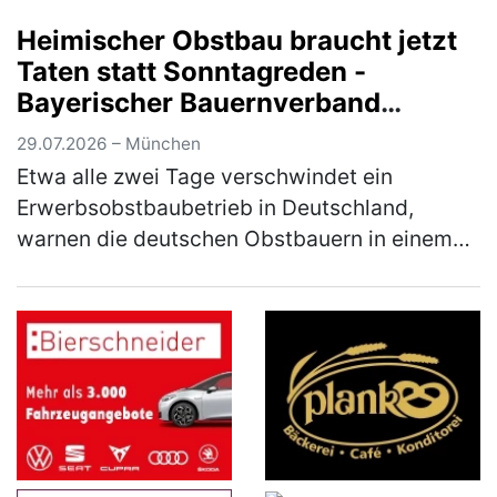
letzten Bundesländer in die Sommerferien.
Heimischer Obstbau braucht jetzt
Damit erreicht der Reiseverkehr sein…
(mehr)
Taten statt Sonntagreden -
Bayerischer Bauernverband
unterstützt Brandbrief der
29.07.2026 – München
Obstbauern
Etwa alle zwei Tage verschwindet ein
Erwerbsobstbaubetrieb in Deutschland,
warnen die deutschen Obstbauern in einem
Brandbrief, dem sich auch der Bayerische
Bauernverband (BBV) anschließt.
Mitunterzei…
(mehr)