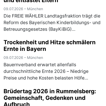
und entlastet Eltern
09.07.2026 – München
Die FREIE WÄHLER Landtagsfraktion trägt die
Reform des Bayerischen Kinderbildungs- und
Betreuungsgesetzes (BayKiBiG)
vollumfänglich mit. Wie Bernhard Heinisch,
Trockenheit und Hitze schmälern
Landtagsabgeordneter der FREIEN WÄHLER
Ernte in Bayern
a…
(mehr)
09.07.2026 – München
Bauernverband erwartet allenfalls
durchschnittliche Ernte 2026 – Niedrige
Preise und hohe Kosten belasten Höfe
zusätzlich Hitze und Trockenheit haben die
Brüdertag 2026 in Rummelsberg:
Pflanzen auf Bayerns Felder in den vergang…
Gemeinschaft, Gedenken und
(mehr)
Aufbruch