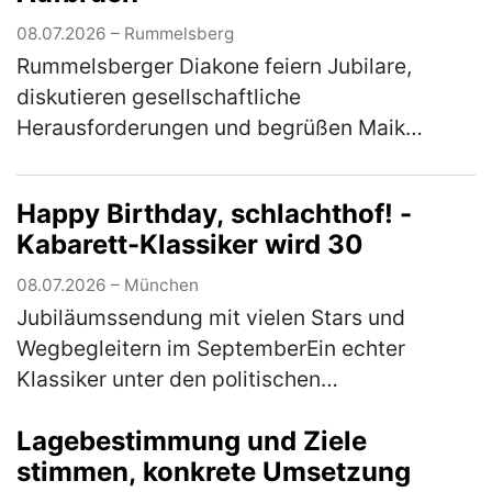
08.07.2026 – Rummelsberg
Rummelsberger Diakone feiern Jubilare,
diskutieren gesellschaftliche
Herausforderungen und begrüßen Maik
Richter als Leiter des Brüderhauses Vom 3. bis
5. Juli 2026 fand der Brüdertag in
Happy Birthday, schlachthof! -
Rummelsberg s…
(mehr)
Kabarett-Klassiker wird 30
08.07.2026 – München
Jubiläumssendung mit vielen Stars und
Wegbegleitern im SeptemberEin echter
Klassiker unter den politischen
Kabarettsendungen im deutschen Fernsehen
Lagebestimmung und Ziele
feiert Geburtstag: Der "schlachthof" (früher
stimmen, konkrete Umsetzung
"Ottis …
(mehr)