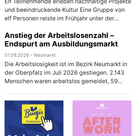
Elf Teilnehmende erleben nachhaltige Projekte
und beeindruckende Kultur Eine Gruppe von
elf Personen reiste im Frühjahr unter der
Leitung von Gabriele Lehrke-Neidhardt und
Anstieg der Arbeitslosenzahl –
Günter Neidhardt nach Tansan…
(mehr)
Endspurt am Ausbildungsmarkt
01.08.2026 – Neumarkt
Die Arbeitslosigkeit ist im Bezirk Neumarkt in
der Oberpfalz im Juli 2026 gestiegen. 2.143
Menschen waren arbeitslos gemeldet, 59
Personen mehr (3 Prozent) als im Juni, aber
90 Personen bzw. 4 Prozent…
(mehr)