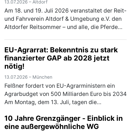
13.07.2026 – Altdorf
Am 18. und 19. Juli 2026 veranstaltet der Reit-
und Fahrverein Altdorf & Umgebung e.V. den
Altdorfer Reitsommer – und alle, die Pferde
lieben, sind herzlich eingeladen dabei zu sein.
Besucher erleb…
(mehr)
EU-Agrarrat: Bekenntnis zu stark
finanzierter GAP ab 2028 jetzt
nötig!
13.07.2026 – München
Felßner fordert von EU-Agrarministern ein
Agrarbudget von 500 Milliarden Euro bis 2034
Am Montag, dem 13. Juli, tagen die
Agrarminister und Agrarministerinnen der 27
10 Jahre Grenzgänger - Einblick in
Mitgliedstaaten. Ein Themenschwer…
(mehr)
eine außergewöhnliche WG