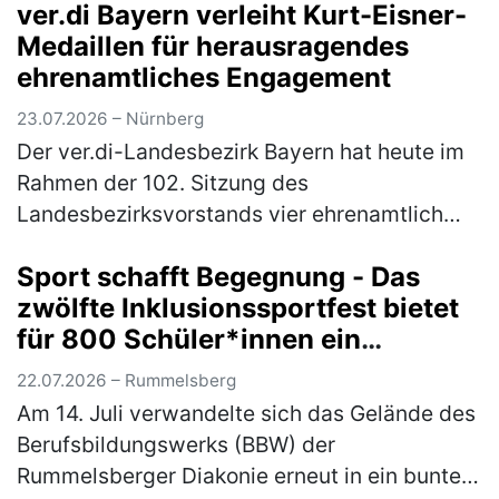
ver.di Bayern verleiht Kurt-Eisner-
Mittelpunkt stehen die Sorgen der B…
(mehr)
Medaillen für herausragendes
ehrenamtliches Engagement
23.07.2026 – Nürnberg
Der ver.di-Landesbezirk Bayern hat heute im
Rahmen der 102. Sitzung des
Landesbezirksvorstands vier ehrenamtlich
engagierte Kolleg*innen mit der Kurt-Eisner-
Sport schafft Begegnung - Das
Medaille ausgezeichnet. Mit der höchsten
zwölfte Inklusionssportfest bietet
Eh…
(mehr)
für 800 Schüler*innen ein
vielfältiges Bewegungsangebot
22.07.2026 – Rummelsberg
Am 14. Juli verwandelte sich das Gelände des
Berufsbildungswerks (BBW) der
Rummelsberger Diakonie erneut in ein buntes