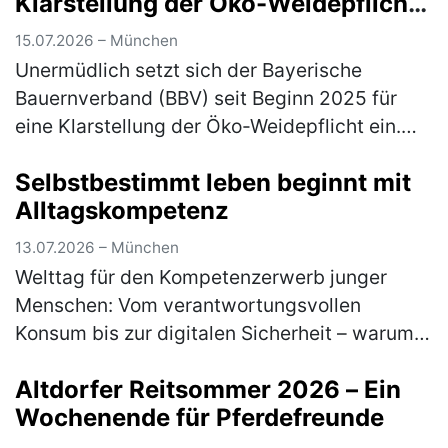
Klarstellung der Öko-Weidepflicht
angenommen
15.07.2026 – München
Unermüdlich setzt sich der Bayerische
Bauernverband (BBV) seit Beginn 2025 für
eine Klarstellung der Öko-Weidepflicht ein.
Jetzt konnte ein erster, handfester Erfolg
Selbstbestimmt leben beginnt mit
errungen werden: Einen entsprechen…
(mehr)
Alltagskompetenz
13.07.2026 – München
Welttag für den Kompetenzerwerb junger
Menschen: Vom verantwortungsvollen
Konsum bis zur digitalen Sicherheit – warum
lebensnahe Bildung heute unverzichtbar ist
Altdorfer Reitsommer 2026 – Ein
Am 15. Juli macht der Welttag für den …
Wochenende für Pferdefreunde
(mehr)