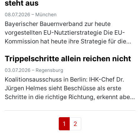
steht aus
08.07.2026 – München
Bayerischer Bauernverband zur heute
vorgestellten EU-Nutztierstrategie Die EU-
Kommission hat heute ihre Strategie für die
Tierhaltung bis circa 2040 vorgelegt. Die
Trippelschritte allein reichen nicht
Strategie verfolgt das Ziel, die eur…
(mehr)
03.07.2026 – Regensburg
Koalitionsausschuss in Berlin: IHK-Chef Dr.
Jürgen Helmes sieht Beschlüsse als erste
Schritte in die richtige Richtung, erkennt aber
keinen großen Wurf.Die heutigen Beschlüsse
des Koalitionsausschusse…
(mehr)
1
2