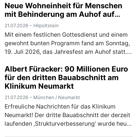
Neue Wohneinheit für Menschen
mit Behinderung am Auhof auf
traditionellem Jahresfest
21.07.2026 – Hilpoltstein
eingeweiht
Mit einem festlichen Gottesdienst und einem
gewohnt bunten Programm fand am Sonntag,
19. Juli 2026, das Jahresfest am Auhof statt.
Neben Musik und Tanzauftritten, Essen und
Albert Füracker: 90 Millionen Euro
Getränken und jeder Menge M…
(mehr)
für den dritten Bauabschnitt am
Klinikum Neumarkt
21.07.2026 – München / Neumarkt
Erfreuliche Nachrichten für das Klinikum
Neumarkt! Der dritte Bauabschnitt der derzeit
laufenden ‚Strukturverbesserung‘ wurde heute
mit förderfähigen Kosten von 90 Millionen