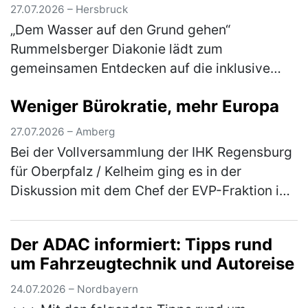
27.07.2026 – Hersbruck
„Dem Wasser auf den Grund gehen“
Rummelsberger Diakonie lädt zum
gemeinsamen Entdecken auf die inklusive
Streuobstwiese am Campus Haus Weiher
Weniger Bürokratie, mehr Europa
ein Dem Element Wasser gehen die
Teilnehmer*innen am Mitt…
(mehr)
27.07.2026 – Amberg
Bei der Vollversammlung der IHK Regensburg
für Oberpfalz / Kelheim ging es in der
Diskussion mit dem Chef der EVP-Fraktion im
Europäischen Parlament, Manfred Weber, um
mehr Praxisnähe bei der EU-Polit…
(mehr)
Der ADAC informiert: Tipps rund
um Fahrzeugtechnik und Autoreise
24.07.2026 – Nordbayern