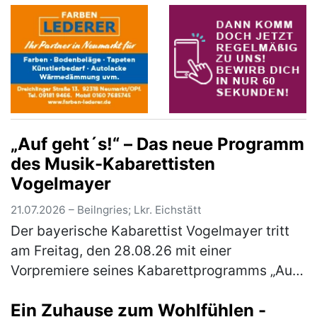
„Auf geht´s!“ – Das neue Programm
des Musik-Kabarettisten
Vogelmayer
21.07.2026 – Beilngries; Lkr. Eichstätt
Der bayerische Kabarettist Vogelmayer tritt
am Freitag, den 28.08.26 mit einer
Vorpremiere seines Kabarettprogramms „Auf
geht´s!“ im Braugasthof Schattenhofer in
Ein Zuhause zum Wohlfühlen -
Beilngries auf. Einlass ist um 18 Uhr.…
(mehr)