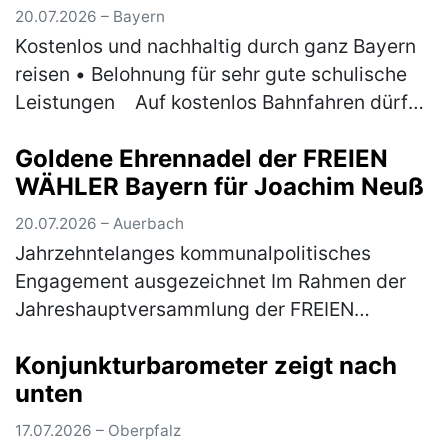
20.07.2026 – Bayern
Kostenlos und nachhaltig durch ganz Bayern
reisen • Belohnung für sehr gute schulische
Leistungen ￼Auf kostenlos Bahnfahren dürfen
sich am ersten Ferientag der Sommerferien
Goldene Ehrennadel der FREIEN
wieder Bayerns 1er-Schül…
(mehr)
WÄHLER Bayern für Joachim Neuß
20.07.2026 – Auerbach
Jahrzehntelanges kommunalpolitisches
Engagement ausgezeichnet Im Rahmen der
Jahreshauptversammlung der FREIEN
WÄHLER Auerbach ist Joachim Neuß mit der
Konjunkturbarometer zeigt nach
Goldenen Ehrennadel der FREIEN WÄHLER
unten
Bayern aus…
(mehr)
17.07.2026 – Oberpfalz