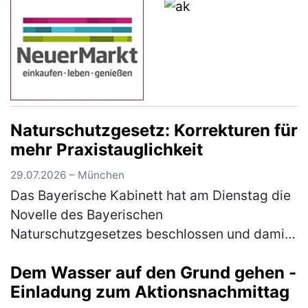
Naturschutzgesetz: Korrekturen für
mehr Praxistauglichkeit
29.07.2026 – München
Das Bayerische Kabinett hat am Dienstag die
Novelle des Bayerischen
Naturschutzgesetzes beschlossen und damit
den Weg für die Beratungen im Bayerischen
Dem Wasser auf den Grund gehen -
Landtag nach der Sommerpause freigemacht.
Einladung zum Aktionsnachmittag
"Der B…
(mehr)