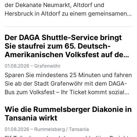
der Dekanate Neumarkt, Altdorf und
Hersbruck in Altdorf zu einem gemeinsamen
Sommerfest zusammen. Den Auftakt bildete
eine Stadtführung durch Altdorf: Die Tei…
Der DAGA Shuttle-Service bringt
(mehr)
Sie staufrei zum 65. Deutsch-
Amerikanischen Volksfest auf den
Truppenübungsplatz
01.08.2026 – Grafenwöhr
Sparen Sie mindestens 25 Minuten und fahren
Sie ab der Stadt Grafenwöhr mit dem DAGA-
Bus zum Volksfest – Ihr Ticket kommt sozialen
Projekten und den Feuerwehren zugute Der
Wie die Rummelsberger Diakonie in
Deutsch-Amerikanische Gemei…
(mehr)
Tansania wirkt
01.08.2026 – Rummelsberg / Tansania