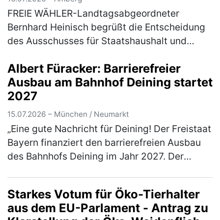
Sanierungsmaßnahmen
FREIE WÄHLER-Landtagsabgeordneter
Bernhard Heinisch begrüßt die Entscheidung
des Ausschusses für Staatshaushalt und
Finanzfragen des Bayerischen Landtags, den
Albert Füracker: Barrierefreier
3. Nachtrag für die baulichen Brandschutz…
Ausbau am Bahnhof Deining startet
(mehr)
2027
15.07.2026 – München / Neumarkt
„Eine gute Nachricht für Deining! Der Freistaat
Bayern finanziert den barrierefreien Ausbau
des Bahnhofs Deining im Jahr 2027. Der
zuständige Verkehrsminister Christian
Bernreiter, MdL, hat mir mitget…
(mehr)
Starkes Votum für Öko-Tierhalter
aus dem EU-Parlament - Antrag zu