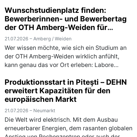
Euro in das Jahreskrankenh…
(mehr)
Wunschstudienplatz finden:
Bewerberinnen- und Bewerbertag
der OTH Amberg-Weiden für
Studieninteressierte und Bewerber
21.07.2026 – Amberg / Weiden
Wer wissen möchte, wie sich ein Studium an
der OTH Amberg-Weiden wirklich anfühlt,
kann genau das vor Ort erleben: Labore
erkunden, mit Studierenden ins Gespräch
Produktionsstart in Piteşti – DEHN
kommen, Studiengänge aus erster Hand k…
erweitert Kapazitäten für den
(mehr)
europäischen Markt
21.07.2026 – Neumarkt
Die Welt wird elektrisch. Mit dem Ausbau
erneuerbarer Energien, dem rasanten globalen
Anstieg von Rechenzentren oder auch der