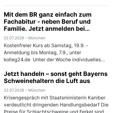
Sportareal. Rund 800 Schüler*innen aus elf
verschiedenen Schulen waren der Einlad…
Mit dem BR ganz einfach zum
(mehr)
Fachabitur - neben Beruf und
Familie. Jetzt anmelden bei
"kolleg24"
22.07.2026 – München
Kostenfreier Kurs ab Samstag, 19.9. -
Anmeldung bis Montag, 7.9., unter
kolleg24.de Unter der Woche individuelles
Lernen online von zuhause aus und samstags
Jetzt handeln – sonst geht Bayerns
Unterricht in einer nahe gelegenen Schule…
Schweinehaltern die Luft aus
(mehr)
22.07.2026 – München
Krisengespräch mit Staatsministerin Kaniber
verdeutlicht dringenden Handlungsbedarf Die
Preise für Schlachtschweine und Ferkel sind