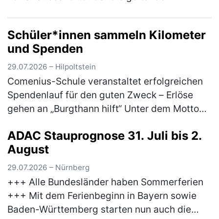
Zollbestimmungen zu informieren. Wer
Souvenirs, Einkäufe, Genussmittel (z.B…
Schüler*innen sammeln Kilometer
(mehr)
und Spenden
29.07.2026 – Hilpoltstein
Comenius-Schule veranstaltet erfolgreichen
Spendenlauf für den guten Zweck – Erlöse
gehen an „Burgthann hilft“ Unter dem Motto
„Gemeinsam laufen für den guten Zweck“ hat
ADAC Stauprognose 31. Juli bis 2.
die Comenius-Schule der Rummel…
(mehr)
August
29.07.2026 – Nürnberg
+++ Alle Bundesländer haben Sommerferien
+++ Mit dem Ferienbeginn in Bayern sowie
Baden-Württemberg starten nun auch die