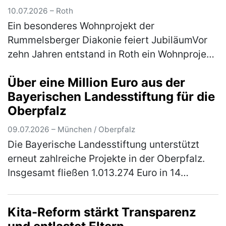
10.07.2026 – Roth
Ein besonderes Wohnprojekt der
Rummelsberger Diakonie feiert JubiläumVor
zehn Jahren entstand in Roth ein Wohnprojekt,
das bis heute eine Lücke im Sozialsystem
Über eine Million Euro aus der
schließt: die „Grenzgänger“. Die Außenwo…
Bayerischen Landesstiftung für die
(mehr)
Oberpfalz
09.07.2026 – München / Oberpfalz
Die Bayerische Landesstiftung unterstützt
erneut zahlreiche Projekte in der Oberpfalz.
Insgesamt fließen 1.013.274 Euro in 14
Vorhaben, die soziale Einrichtungen stärken,
historisch wertvolle Gebäude …
(mehr)
Kita-Reform stärkt Transparenz