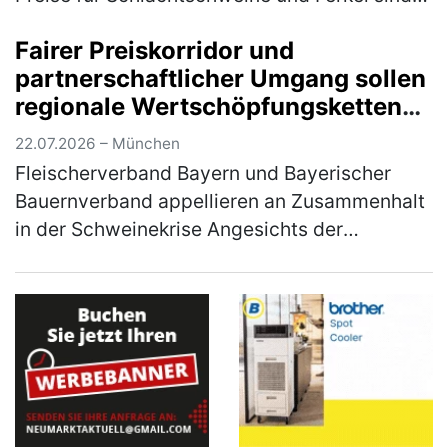
trotz schönstem Sommerwetter; Grillsaison
Fairer Preiskorridor und
und Fußballweltmeisterscha…
(mehr)
partnerschaftlicher Umgang sollen
regionale Wertschöpfungsketten
sichern
22.07.2026 – München
Fleischerverband Bayern und Bayerischer
Bauernverband appellieren an Zusammenhalt
in der Schweinekrise Angesichts der
anhaltend schwierigen Situation auf dem
Schweinemarkt rufen der Fleischerverband
B…
(mehr)