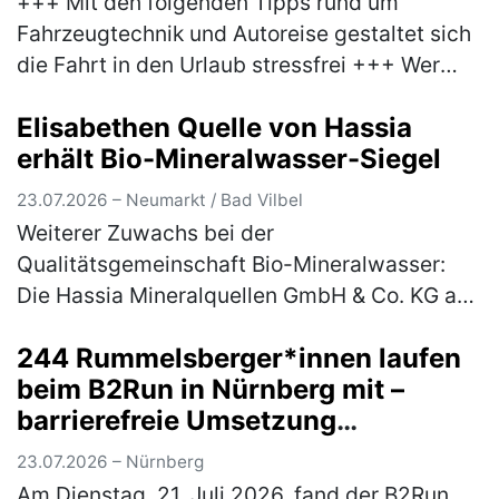
+++ Mit den folgenden Tipps rund um
Fahrzeugtechnik und Autoreise gestaltet sich
die Fahrt in den Urlaub stressfrei +++ Wer
anlässlich des bevorstehenden
Elisabethen Quelle von Hassia
Sommerferienbeginns nächste Woche mit
erhält Bio-Mineralwasser-Siegel
dem Aut…
(mehr)
23.07.2026 – Neumarkt / Bad Vilbel
Weiterer Zuwachs bei der
Qualitätsgemeinschaft Bio-Mineralwasser:
Die Hassia Mineralquellen GmbH & Co. KG aus
Bad Vilbel in Hessen, erhält für ihre
244 Rummelsberger*innen laufen
Mineralwassermarke „Elisabethen Quelle“ das
beim B2Run in Nürnberg mit –
begehrte…
(mehr)
barrierefreie Umsetzung
ermöglichte Rollstuhlfahrer*innen
23.07.2026 – Nürnberg
Teilnahme am Firmenlauf
Am Dienstag, 21. Juli 2026, fand der B2Run