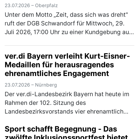
23.07.2026 – Oberpfalz
Unter dem Motto „Zeit, dass sich was dreht"
ruft der DGB Schwandorf für Mittwoch, 29.
Juli 2026, 17:00 Uhr zu einer Kundgebung auf
dem Marktplatz Schwandorf auf. Im
Mittelpunkt stehen die Sorgen der B…
(mehr)
ver.di Bayern verleiht Kurt-Eisner-
Medaillen für herausragendes
ehrenamtliches Engagement
23.07.2026 – Nürnberg
Der ver.di-Landesbezirk Bayern hat heute im
Rahmen der 102. Sitzung des
Landesbezirksvorstands vier ehrenamtlich
engagierte Kolleg*innen mit der Kurt-Eisner-
Sport schafft Begegnung - Das
Medaille ausgezeichnet. Mit der höchsten
zwölfte Inklusionssportfest bietet
Eh…
(mehr)