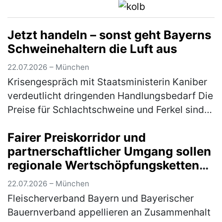
(mehr)
Jetzt handeln – sonst geht Bayerns
Schweinehaltern die Luft aus
22.07.2026 – München
Krisengespräch mit Staatsministerin Kaniber
verdeutlicht dringenden Handlungsbedarf Die
Preise für Schlachtschweine und Ferkel sind
trotz schönstem Sommerwetter; Grillsaison
Fairer Preiskorridor und
und Fußballweltmeisterscha…
(mehr)
partnerschaftlicher Umgang sollen
regionale Wertschöpfungsketten
sichern
22.07.2026 – München
Fleischerverband Bayern und Bayerischer
Bauernverband appellieren an Zusammenhalt