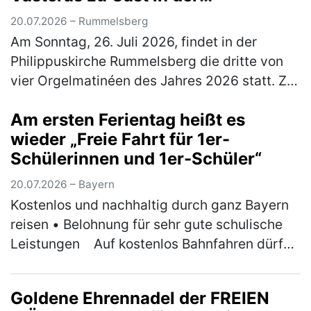
Philippuskirche
20.07.2026 – Rummelsberg
Am Sonntag, 26. Juli 2026, findet in der
Philippuskirche Rummelsberg die dritte von
vier Orgelmatinéen des Jahres 2026 statt. Zu
Gast ist der Musikdirektor der Kathedrale von
Am ersten Ferientag heißt es
Västeras in Schweden, Ben…
(mehr)
wieder „Freie Fahrt für 1er-
Schülerinnen und 1er-Schüler“
20.07.2026 – Bayern
Kostenlos und nachhaltig durch ganz Bayern
reisen • Belohnung für sehr gute schulische
Leistungen ￼Auf kostenlos Bahnfahren dürfen
sich am ersten Ferientag der Sommerferien
wieder Bayerns 1er-Schül…
(mehr)
Goldene Ehrennadel der FREIEN