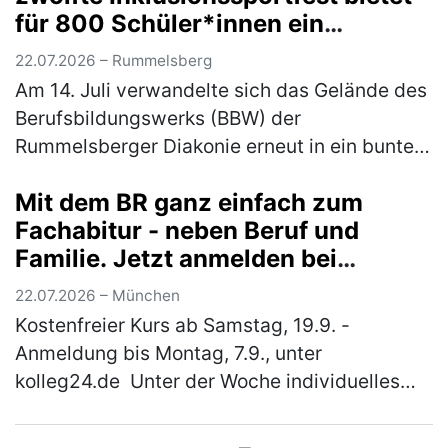
für 800 Schüler*innen ein
vielfältiges Bewegungsangebot
22.07.2026 – Rummelsberg
Am 14. Juli verwandelte sich das Gelände des
Berufsbildungswerks (BBW) der
Rummelsberger Diakonie erneut in ein buntes
Sportareal. Rund 800 Schüler*innen aus elf
Mit dem BR ganz einfach zum
verschiedenen Schulen waren der Einlad…
Fachabitur - neben Beruf und
(mehr)
Familie. Jetzt anmelden bei
"kolleg24"
22.07.2026 – München
Kostenfreier Kurs ab Samstag, 19.9. -
Anmeldung bis Montag, 7.9., unter
kolleg24.de Unter der Woche individuelles
Lernen online von zuhause aus und samstags
Unterricht in einer nahe gelegenen Schule…