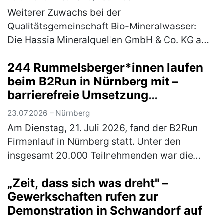
Weiterer Zuwachs bei der
Qualitätsgemeinschaft Bio-Mineralwasser:
Die Hassia Mineralquellen GmbH & Co. KG aus
Bad Vilbel in Hessen, erhält für ihre
244 Rummelsberger*innen laufen
Mineralwassermarke „Elisabethen Quelle“ das
beim B2Run in Nürnberg mit –
begehrte…
(mehr)
barrierefreie Umsetzung
ermöglichte Rollstuhlfahrer*innen
23.07.2026 – Nürnberg
Teilnahme am Firmenlauf
Am Dienstag, 21. Juli 2026, fand der B2Run
Firmenlauf in Nürnberg statt. Unter den
insgesamt 20.000 Teilnehmenden war die
Rummelsberger Diakonie mit einem
„Zeit, dass sich was dreht" –
engagierten Team von 244 Läufer*innen so
Gewerkschaften rufen zur
star…
(mehr)
Demonstration in Schwandorf auf