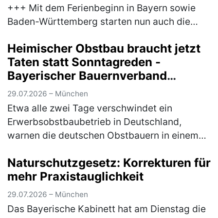
+++ Mit dem Ferienbeginn in Bayern sowie
Baden-Württemberg starten nun auch die
letzten Bundesländer in die Sommerferien.
Heimischer Obstbau braucht jetzt
Damit erreicht der Reiseverkehr sein…
(mehr)
Taten statt Sonntagreden -
Bayerischer Bauernverband
unterstützt Brandbrief der
29.07.2026 – München
Obstbauern
Etwa alle zwei Tage verschwindet ein
Erwerbsobstbaubetrieb in Deutschland,
warnen die deutschen Obstbauern in einem
Brandbrief, dem sich auch der Bayerische
Naturschutzgesetz: Korrekturen für
Bauernverband (BBV) anschließt.
mehr Praxistauglichkeit
Mitunterzei…
(mehr)
29.07.2026 – München
Das Bayerische Kabinett hat am Dienstag die