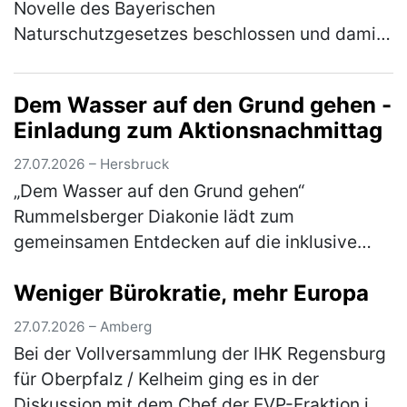
Novelle des Bayerischen
Naturschutzgesetzes beschlossen und damit
den Weg für die Beratungen im Bayerischen
Landtag nach der Sommerpause freigemacht.
Dem Wasser auf den Grund gehen -
"Der B…
(mehr)
Einladung zum Aktionsnachmittag
27.07.2026 – Hersbruck
„Dem Wasser auf den Grund gehen“
Rummelsberger Diakonie lädt zum
gemeinsamen Entdecken auf die inklusive
Streuobstwiese am Campus Haus Weiher
Weniger Bürokratie, mehr Europa
ein Dem Element Wasser gehen die
Teilnehmer*innen am Mitt…
(mehr)
27.07.2026 – Amberg
Bei der Vollversammlung der IHK Regensburg
für Oberpfalz / Kelheim ging es in der
Diskussion mit dem Chef der EVP-Fraktion im