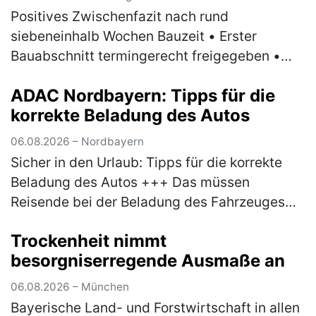
Positives Zwischenfazit nach rund
siebeneinhalb Wochen Bauzeit • Erster
Bauabschnitt termingerecht freigegeben •
Ersatzverkehr nach anfänglichen
ADAC Nordbayern: Tipps für die
Herausforderungen stabilisiert •
korrekte Beladung des Autos
Spezialmaschine erneue…
(mehr)
06.08.2026 – Nordbayern
Sicher in den Urlaub: Tipps für die korrekte
Beladung des Autos +++ Das müssen
Reisende bei der Beladung des Fahrzeuges
beachten +++ Bußgelder und Strafen drohen
Trockenheit nimmt
bei Missachtung der Vorgaben +++ Sch…
besorgniserregende Ausmaße an
(mehr)
06.08.2026 – München
Bayerische Land- und Forstwirtschaft in allen