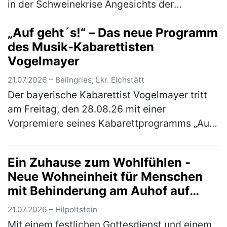
in der Schweinekrise Angesichts der
anhaltend schwierigen Situation auf dem
„Auf geht´s!“ – Das neue Programm
Schweinemarkt rufen der Fleischerverband
des Musik-Kabarettisten
B…
(mehr)
Vogelmayer
21.07.2026 – Beilngries; Lkr. Eichstätt
Der bayerische Kabarettist Vogelmayer tritt
am Freitag, den 28.08.26 mit einer
Vorpremiere seines Kabarettprogramms „Auf
geht´s!“ im Braugasthof Schattenhofer in
Beilngries auf. Einlass ist um 18 Uhr.…
(mehr)
Ein Zuhause zum Wohlfühlen -
Neue Wohneinheit für Menschen
mit Behinderung am Auhof auf
traditionellem Jahresfest
21.07.2026 – Hilpoltstein
eingeweiht
Mit einem festlichen Gottesdienst und einem