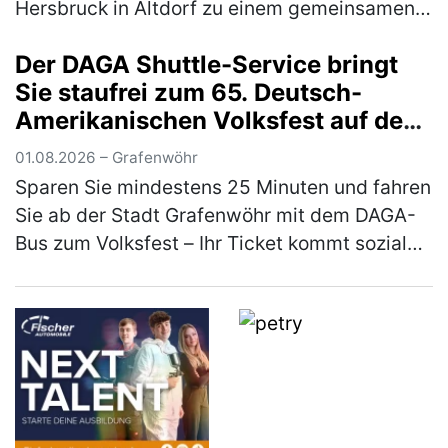
Hersbruck in Altdorf zu einem gemeinsamen
Sommerfest zusammen. Den Auftakt bildete
Der DAGA Shuttle-Service bringt
eine Stadtführung durch Altdorf: Die Tei…
Sie staufrei zum 65. Deutsch-
(mehr)
Amerikanischen Volksfest auf den
Truppenübungsplatz
01.08.2026 – Grafenwöhr
Sparen Sie mindestens 25 Minuten und fahren
Sie ab der Stadt Grafenwöhr mit dem DAGA-
Bus zum Volksfest – Ihr Ticket kommt sozialen
Projekten und den Feuerwehren zugute Der
Deutsch-Amerikanische Gemei…
(mehr)