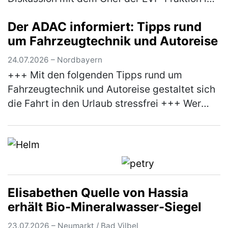
Europäischen Parlament, Manfred Weber, um
Der ADAC informiert: Tipps rund
mehr Praxisnähe bei der EU-Polit…
(mehr)
um Fahrzeugtechnik und Autoreise
24.07.2026 – Nordbayern
+++ Mit den folgenden Tipps rund um
Fahrzeugtechnik und Autoreise gestaltet sich
die Fahrt in den Urlaub stressfrei +++ Wer
anlässlich des bevorstehenden
Sommerferienbeginns nächste Woche mit
dem Aut…
(mehr)
Elisabethen Quelle von Hassia
erhält Bio-Mineralwasser-Siegel
23.07.2026 – Neumarkt / Bad Vilbel