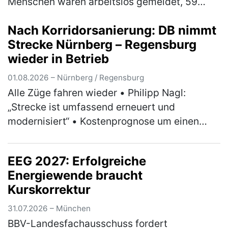
Menschen waren arbeitslos gemeldet, 59
Personen mehr (3 Prozent) als im Juni, aber
Nach Korridorsanierung: DB nimmt
90 Personen bzw. 4 Prozent…
(mehr)
Strecke Nürnberg – Regensburg
wieder in Betrieb
01.08.2026 – Nürnberg / Regensburg
Alle Züge fahren wieder • Philipp Nagl:
„Strecke ist umfassend erneuert und
modernisiert“ • Kostenprognose um einen
dreistelligen Millionenbetrag abgesenkt •
Positive Bilanz zu Umleiterkonzept und Ers…
EEG 2027: Erfolgreiche
(mehr)
Energiewende braucht
Kurskorrektur
31.07.2026 – München
BBV-Landesfachausschuss fordert