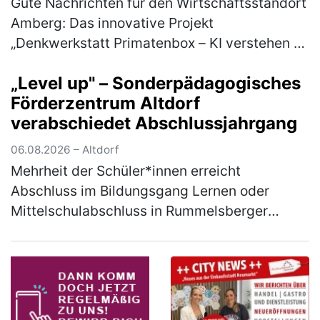
Gute Nachrichten für den Wirtschaftsstandort
Amberg: Das innovative Projekt
„Denkwerkstatt Primatenbox – KI verstehen &
anwenden“ der Wirtschaftsförderung Amberg
„Level up" – Sonderpädagogisches
wird mit 50.000 Euro aus den Mitteln d…
Förderzentrum Altdorf
(mehr)
verabschiedet Abschlussjahrgang
06.08.2026 – Altdorf
Mehrheit der Schüler*innen erreicht
Abschluss im Bildungsgang Lernen oder
Mittelschulabschluss in Rummelsberger
Einrichtung Unter dem Motto „Level up –
Nächster Schritt auf dem Weg ins
Berufsleben" f…
(mehr)