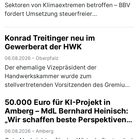
Sektoren von Klimaextremen betroffen – BBV
fordert Umsetzung steuerfreier
Risikoausgleichsrücklage aus
Koalitionsvertrag Die anhaltende Trockenheit
Konrad Treitinger neu im
und Hi…
(mehr)
Gewerberat der HWK
06.08.2026 – Oberpfalz
Der ehemalige Vizepräsident der
Handwerkskammer wurde zum
stellvertretenden Vorsitzenden des Gremiums
gewählt Im Rahmen der
50.000 Euro für KI-Projekt in
Mitgliederversammlung des Gewerberates
Amberg – MdL Bernhard Heinisch:
des ostbayerischen Handwerks wählten …
„Wir schaffen beste Perspektiven
(mehr)
für Unternehmen und Start-ups in
06.08.2026 – Amberg
unserer Region