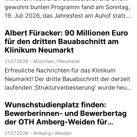
gewohnt bunten Programm fand am Sonntag,
19. Juli 2026, das Jahresfest am Auhof statt.
Neben Musik und Tanzauftritten, Essen und
Albert Füracker: 90 Millionen Euro
Getränken und jeder Menge M…
(mehr)
für den dritten Bauabschnitt am
Klinikum Neumarkt
21.07.2026 – München / Neumarkt
Erfreuliche Nachrichten für das Klinikum
Neumarkt! Der dritte Bauabschnitt der derzeit
laufenden ‚Strukturverbesserung‘ wurde heute
mit förderfähigen Kosten von 90 Millionen
Wunschstudienplatz finden:
Euro in das Jahreskrankenh…
(mehr)
Bewerberinnen- und Bewerbertag
der OTH Amberg-Weiden für
Studieninteressierte und Bewerber
21.07.2026 – Amberg / Weiden