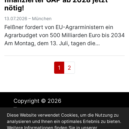
nötig!
13.07.2026 – München
Felßner fordert von EU-Agrarministern ein
Agrarbudget von 500 Milliarden Euro bis 2034
Am Montag, dem 13. Juli, tagen die
Agrarminister und Agrarministerinnen der 27
Mitgliedstaaten. Ein Themenschwer…
(mehr)
1
2
Copyright © 2026
Diese Website verwendet Cookies, um die Nutzung zu
Impressum
analysieren und Ihnen ein optimales Erlebnis zu bieten.
Datenschutz
Weitere Informationen finden Sie in unserer