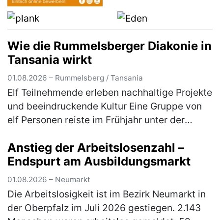
Wie die Rummelsberger Diakonie in
Tansania wirkt
01.08.2026 – Rummelsberg / Tansania
Elf Teilnehmende erleben nachhaltige Projekte
und beeindruckende Kultur Eine Gruppe von
elf Personen reiste im Frühjahr unter der
Leitung von Gabriele Lehrke-Neidhardt und
Anstieg der Arbeitslosenzahl –
Günter Neidhardt nach Tansan…
(mehr)
Endspurt am Ausbildungsmarkt
01.08.2026 – Neumarkt
Die Arbeitslosigkeit ist im Bezirk Neumarkt in
der Oberpfalz im Juli 2026 gestiegen. 2.143