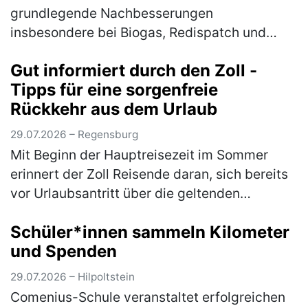
grundlegende Nachbesserungen
insbesondere bei Biogas, Redispatch und
Photovoltaik Am Mittwoch hat das
Gut informiert durch den Zoll -
Bundeskabinett die Novelle für das
Tipps für eine sorgenfreie
Erneuerbare-Energien-Gesetz (EE…
(mehr)
Rückkehr aus dem Urlaub
29.07.2026 – Regensburg
Mit Beginn der Hauptreisezeit im Sommer
erinnert der Zoll Reisende daran, sich bereits
vor Urlaubsantritt über die geltenden
Zollbestimmungen zu informieren. Wer
Schüler*innen sammeln Kilometer
Souvenirs, Einkäufe, Genussmittel (z.B…
und Spenden
(mehr)
29.07.2026 – Hilpoltstein
Comenius-Schule veranstaltet erfolgreichen