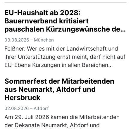
den Fuhrpark des Auhofs, d…
(mehr)
EU-Haushalt ab 2028:
Bauernverband kritisiert
pauschalen Kürzungswünsche der
Bundesregierung
03.08.2026 – München
Felßner: Wer es mit der Landwirtschaft und
ihrer Unterstützung ernst meint, darf nicht auf
EU-Ebene Kürzungen in allen Bereichen
fordern Anlässlich der immer wieder wie erst
Sommerfest der Mitarbeitenden
kürzlich in Dublin vonseit…
(mehr)
aus Neumarkt, Altdorf und
Hersbruck
02.08.2026 – Altdorf
Am 29. Juli 2026 kamen die Mitarbeitenden
der Dekanate Neumarkt, Altdorf und