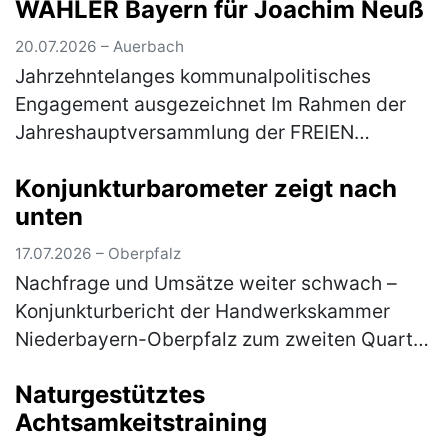
WÄHLER Bayern für Joachim Neuß
20.07.2026 – Auerbach
Jahrzehntelanges kommunalpolitisches
Engagement ausgezeichnet Im Rahmen der
Jahreshauptversammlung der FREIEN
WÄHLER Auerbach ist Joachim Neuß mit der
Konjunkturbarometer zeigt nach
Goldenen Ehrennadel der FREIEN WÄHLER
unten
Bayern aus…
(mehr)
17.07.2026 – Oberpfalz
Nachfrage und Umsätze weiter schwach –
Konjunkturbericht der Handwerkskammer
Niederbayern-Oberpfalz zum zweiten Quartal
2026 Im ostbayerischen Handwerk hat sich
Naturgestütztes
die konjunkturelle Entwicklung im zwei…
Achtsamkeitstraining
(mehr)