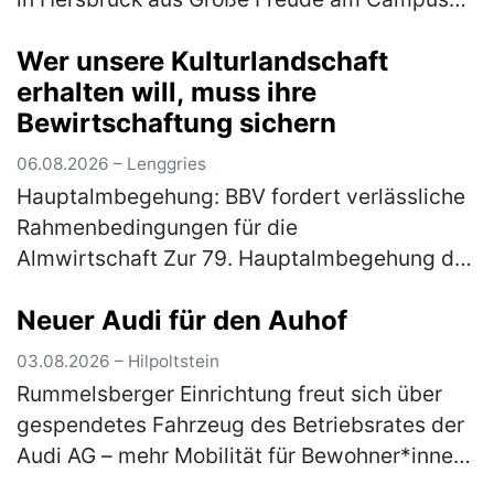
Haus Weiher: Die inklusive Streuobstwiese
Wer unsere Kulturlandschaft
des Fachbereichs Autismus d…
(mehr)
erhalten will, muss ihre
Bewirtschaftung sichern
06.08.2026 – Lenggries
Hauptalmbegehung: BBV fordert verlässliche
Rahmenbedingungen für die
Almwirtschaft Zur 79. Hauptalmbegehung des
Almwirtschaftlichen Vereins Oberbayern am
Neuer Audi für den Auhof
Mittwoch (5. August) auf den
Schönbergalmen be…
(mehr)
03.08.2026 – Hilpoltstein
Rummelsberger Einrichtung freut sich über
gespendetes Fahrzeug des Betriebsrates der
Audi AG – mehr Mobilität für Bewohner*innen
Ein nagelneuer Audi A3 bereichert ab sofort