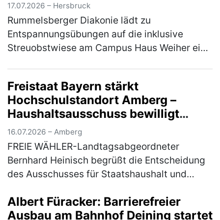
17.07.2026 – Hersbruck
Rummelsberger Diakonie lädt zu
Entspannungsübungen auf die inklusive
Streuobstwiese am Campus Haus Weiher ein
Die Natur mit allen Sinnen erleben - das
können die Teilnehmer*innen am Mittwoch,
Freistaat Bayern stärkt
22. Jul…
(mehr)
Hochschulstandort Amberg –
Haushaltsausschuss bewilligt
Nachtrag für Brandschutz- und
16.07.2026 – Amberg
Sanierungsmaßnahmen
FREIE WÄHLER-Landtagsabgeordneter
Bernhard Heinisch begrüßt die Entscheidung
des Ausschusses für Staatshaushalt und
Finanzfragen des Bayerischen Landtags, den
Albert Füracker: Barrierefreier
3. Nachtrag für die baulichen Brandschutz…
Ausbau am Bahnhof Deining startet
(mehr)