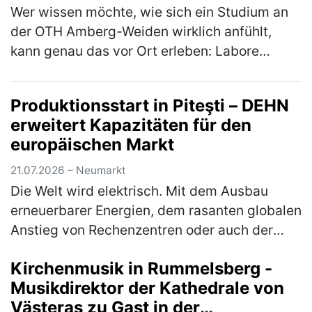
Wer wissen möchte, wie sich ein Studium an
der OTH Amberg-Weiden wirklich anfühlt,
kann genau das vor Ort erleben: Labore
erkunden, mit Studierenden ins Gespräch
kommen, Studiengänge aus erster Hand k…
Produktionsstart in Piteşti – DEHN
(mehr)
erweitert Kapazitäten für den
europäischen Markt
21.07.2026 – Neumarkt
Die Welt wird elektrisch. Mit dem Ausbau
erneuerbarer Energien, dem rasanten globalen
Anstieg von Rechenzentren oder auch der
immer stärkeren Vernetzung von Gebäuden ist
Kirchenmusik in Rummelsberg -
die Elektrobranche zentraler…
(mehr)
Musikdirektor der Kathedrale von
Västeras zu Gast in der