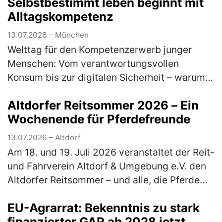
Selbstbestimmt leben beginnt mit
Alltagskompetenz
13.07.2026 – München
Welttag für den Kompetenzerwerb junger
Menschen: Vom verantwortungsvollen
Konsum bis zur digitalen Sicherheit – warum
lebensnahe Bildung heute unverzichtbar ist
Altdorfer Reitsommer 2026 – Ein
Am 15. Juli macht der Welttag für den …
Wochenende für Pferdefreunde
(mehr)
13.07.2026 – Altdorf
Am 18. und 19. Juli 2026 veranstaltet der Reit-
und Fahrverein Altdorf & Umgebung e.V. den
Altdorfer Reitsommer – und alle, die Pferde
lieben, sind herzlich eingeladen dabei zu sein.
EU-Agrarrat: Bekenntnis zu stark
Besucher erleb…
(mehr)
finanzierter GAP ab 2028 jetzt