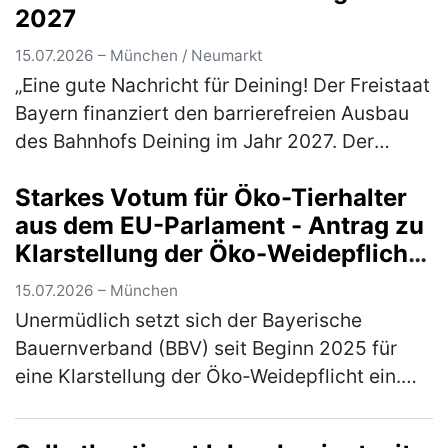
2027
15.07.2026 – München / Neumarkt
„Eine gute Nachricht für Deining! Der Freistaat
Bayern finanziert den barrierefreien Ausbau
des Bahnhofs Deining im Jahr 2027. Der
zuständige Verkehrsminister Christian
Starkes Votum für Öko-Tierhalter
Bernreiter, MdL, hat mir mitget…
(mehr)
aus dem EU-Parlament - Antrag zu
Klarstellung der Öko-Weidepflicht
angenommen
15.07.2026 – München
Unermüdlich setzt sich der Bayerische
Bauernverband (BBV) seit Beginn 2025 für
eine Klarstellung der Öko-Weidepflicht ein.
Jetzt konnte ein erster, handfester Erfolg
errungen werden: Einen entsprechen…
(mehr)