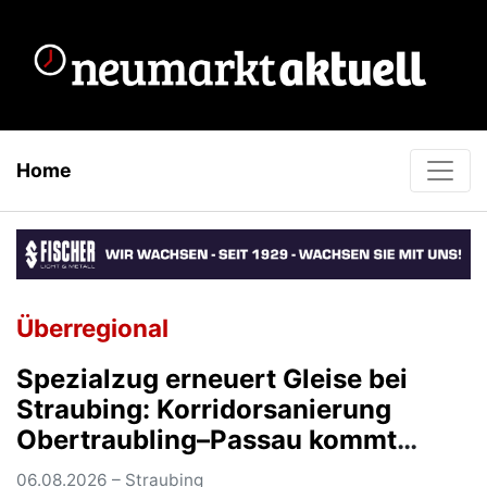
Home
Überregional
Spezialzug erneuert Gleise bei
Straubing: Korridorsanierung
Obertraubling–Passau kommt
planmäßig voran
06.08.2026 – Straubing