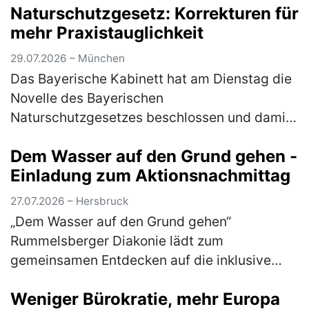
Naturschutzgesetz: Korrekturen für
Mitunterzei…
(mehr)
mehr Praxistauglichkeit
29.07.2026 – München
Das Bayerische Kabinett hat am Dienstag die
Novelle des Bayerischen
Naturschutzgesetzes beschlossen und damit
den Weg für die Beratungen im Bayerischen
Dem Wasser auf den Grund gehen -
Landtag nach der Sommerpause freigemacht.
Einladung zum Aktionsnachmittag
"Der B…
(mehr)
27.07.2026 – Hersbruck
„Dem Wasser auf den Grund gehen“
Rummelsberger Diakonie lädt zum
gemeinsamen Entdecken auf die inklusive
Streuobstwiese am Campus Haus Weiher
Weniger Bürokratie, mehr Europa
ein Dem Element Wasser gehen die