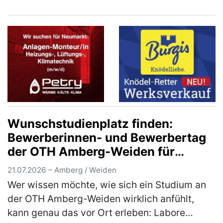
mit förderfähigen Kosten von 90 Millionen
Euro in das Jahreskrankenh…
(mehr)
Wunschstudienplatz finden:
Bewerberinnen- und Bewerbertag
der OTH Amberg-Weiden für
Studieninteressierte und Bewerber
21.07.2026 – Amberg / Weiden
Wer wissen möchte, wie sich ein Studium an
der OTH Amberg-Weiden wirklich anfühlt,
kann genau das vor Ort erleben: Labore