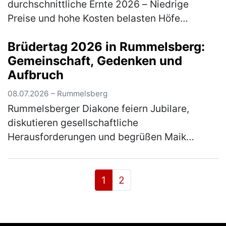
durchschnittliche Ernte 2026 – Niedrige
Preise und hohe Kosten belasten Höfe
zusätzlich Hitze und Trockenheit haben die
Brüdertag 2026 in Rummelsberg:
Pflanzen auf Bayerns Felder in den vergang…
Gemeinschaft, Gedenken und
(mehr)
Aufbruch
08.07.2026 – Rummelsberg
Rummelsberger Diakone feiern Jubilare,
diskutieren gesellschaftliche
Herausforderungen und begrüßen Maik
Richter als Leiter des Brüderhauses Vom 3. bis
5. Juli 2026 fand der Brüdertag in
Rummelsberg s…
(mehr)
1
2