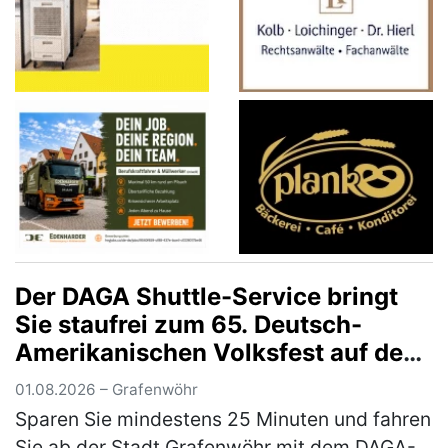
Der DAGA Shuttle-Service bringt
Sie staufrei zum 65. Deutsch-
Amerikanischen Volksfest auf den
Truppenübungsplatz
01.08.2026 – Grafenwöhr
Sparen Sie mindestens 25 Minuten und fahren
Sie ab der Stadt Grafenwöhr mit dem DAGA-