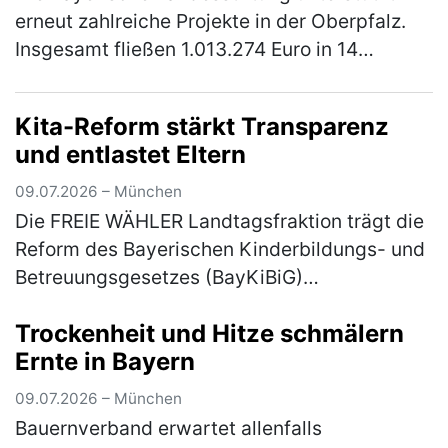
erneut zahlreiche Projekte in der Oberpfalz.
Insgesamt fließen 1.013.274 Euro in 14
Vorhaben, die soziale Einrichtungen stärken,
historisch wertvolle Gebäude …
(mehr)
Kita-Reform stärkt Transparenz
und entlastet Eltern
09.07.2026 – München
Die FREIE WÄHLER Landtagsfraktion trägt die
Reform des Bayerischen Kinderbildungs- und
Betreuungsgesetzes (BayKiBiG)
vollumfänglich mit. Wie Bernhard Heinisch,
Trockenheit und Hitze schmälern
Landtagsabgeordneter der FREIEN WÄHLER
Ernte in Bayern
a…
(mehr)
09.07.2026 – München
Bauernverband erwartet allenfalls