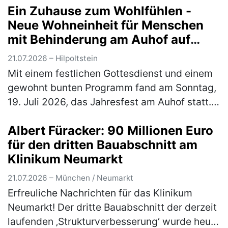
Ein Zuhause zum Wohlfühlen -
Beilngries auf. Einlass ist um 18 Uhr.…
(mehr)
Neue Wohneinheit für Menschen
mit Behinderung am Auhof auf
traditionellem Jahresfest
21.07.2026 – Hilpoltstein
eingeweiht
Mit einem festlichen Gottesdienst und einem
gewohnt bunten Programm fand am Sonntag,
19. Juli 2026, das Jahresfest am Auhof statt.
Neben Musik und Tanzauftritten, Essen und
Albert Füracker: 90 Millionen Euro
Getränken und jeder Menge M…
(mehr)
für den dritten Bauabschnitt am
Klinikum Neumarkt
21.07.2026 – München / Neumarkt
Erfreuliche Nachrichten für das Klinikum
Neumarkt! Der dritte Bauabschnitt der derzeit
laufenden ‚Strukturverbesserung‘ wurde heute