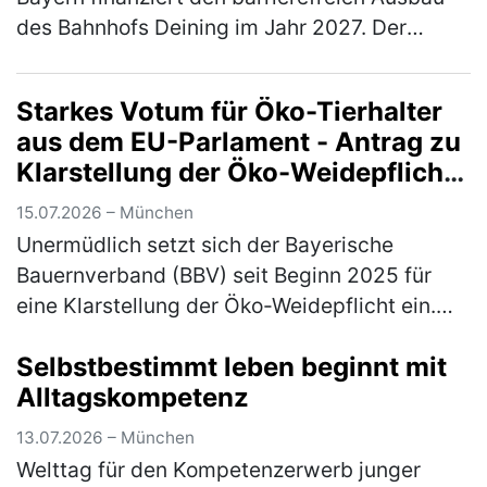
des Bahnhofs Deining im Jahr 2027. Der
zuständige Verkehrsminister Christian
Bernreiter, MdL, hat mir mitget…
(mehr)
Starkes Votum für Öko-Tierhalter
aus dem EU-Parlament - Antrag zu
Klarstellung der Öko-Weidepflicht
angenommen
15.07.2026 – München
Unermüdlich setzt sich der Bayerische
Bauernverband (BBV) seit Beginn 2025 für
eine Klarstellung der Öko-Weidepflicht ein.
Jetzt konnte ein erster, handfester Erfolg
Selbstbestimmt leben beginnt mit
errungen werden: Einen entsprechen…
(mehr)
Alltagskompetenz
13.07.2026 – München
Welttag für den Kompetenzerwerb junger