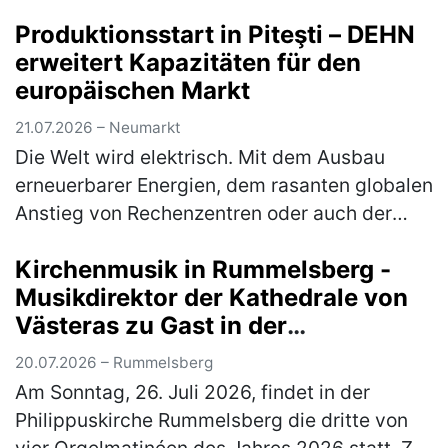
erkunden, mit Studierenden ins Gespräch
Produktionsstart in Piteşti – DEHN
kommen, Studiengänge aus erster Hand k…
erweitert Kapazitäten für den
(mehr)
europäischen Markt
21.07.2026 – Neumarkt
Die Welt wird elektrisch. Mit dem Ausbau
erneuerbarer Energien, dem rasanten globalen
Anstieg von Rechenzentren oder auch der
immer stärkeren Vernetzung von Gebäuden ist
Kirchenmusik in Rummelsberg -
die Elektrobranche zentraler…
(mehr)
Musikdirektor der Kathedrale von
Västeras zu Gast in der
Philippuskirche
20.07.2026 – Rummelsberg
Am Sonntag, 26. Juli 2026, findet in der
Philippuskirche Rummelsberg die dritte von