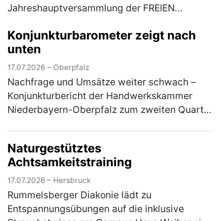
Jahreshauptversammlung der FREIEN
WÄHLER Auerbach ist Joachim Neuß mit der
Konjunkturbarometer zeigt nach
Goldenen Ehrennadel der FREIEN WÄHLER
unten
Bayern aus…
(mehr)
17.07.2026 – Oberpfalz
Nachfrage und Umsätze weiter schwach –
Konjunkturbericht der Handwerkskammer
Niederbayern-Oberpfalz zum zweiten Quartal
2026 Im ostbayerischen Handwerk hat sich
die konjunkturelle Entwicklung im zwei…
Naturgestütztes
(mehr)
Achtsamkeitstraining
17.07.2026 – Hersbruck
Rummelsberger Diakonie lädt zu
Entspannungsübungen auf die inklusive