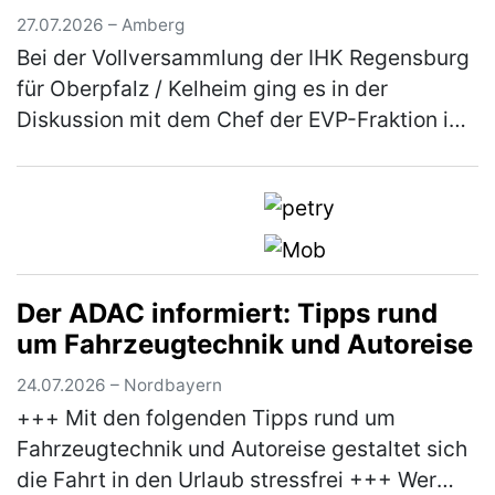
Teilnehmer*innen am Mitt…
(mehr)
27.07.2026 – Amberg
Bei der Vollversammlung der IHK Regensburg
für Oberpfalz / Kelheim ging es in der
Diskussion mit dem Chef der EVP-Fraktion im
Europäischen Parlament, Manfred Weber, um
mehr Praxisnähe bei der EU-Polit…
(mehr)
Der ADAC informiert: Tipps rund
um Fahrzeugtechnik und Autoreise
24.07.2026 – Nordbayern
+++ Mit den folgenden Tipps rund um
Fahrzeugtechnik und Autoreise gestaltet sich
die Fahrt in den Urlaub stressfrei +++ Wer