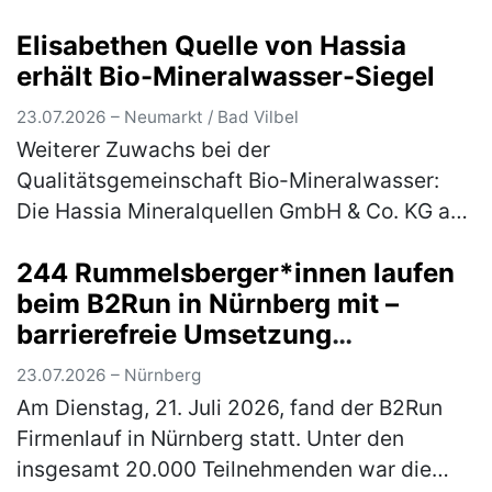
anlässlich des bevorstehenden
Elisabethen Quelle von Hassia
Sommerferienbeginns nächste Woche mit
erhält Bio-Mineralwasser-Siegel
dem Aut…
(mehr)
23.07.2026 – Neumarkt / Bad Vilbel
Weiterer Zuwachs bei der
Qualitätsgemeinschaft Bio-Mineralwasser:
Die Hassia Mineralquellen GmbH & Co. KG aus
Bad Vilbel in Hessen, erhält für ihre
244 Rummelsberger*innen laufen
Mineralwassermarke „Elisabethen Quelle“ das
beim B2Run in Nürnberg mit –
begehrte…
(mehr)
barrierefreie Umsetzung
ermöglichte Rollstuhlfahrer*innen
23.07.2026 – Nürnberg
Teilnahme am Firmenlauf
Am Dienstag, 21. Juli 2026, fand der B2Run
Firmenlauf in Nürnberg statt. Unter den
insgesamt 20.000 Teilnehmenden war die