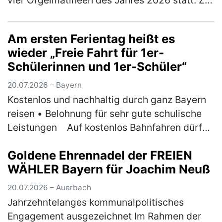
vier Orgelmatinéen des Jahres 2026 statt. Zu
Gast ist der Musikdirektor der Kathedrale von
Västeras in Schweden, Ben…
(mehr)
Am ersten Ferientag heißt es
wieder „Freie Fahrt für 1er-
Schülerinnen und 1er-Schüler“
20.07.2026 – Bayern
Kostenlos und nachhaltig durch ganz Bayern
reisen • Belohnung für sehr gute schulische
Leistungen ￼Auf kostenlos Bahnfahren dürfen
sich am ersten Ferientag der Sommerferien
Goldene Ehrennadel der FREIEN
wieder Bayerns 1er-Schül…
(mehr)
WÄHLER Bayern für Joachim Neuß
20.07.2026 – Auerbach
Jahrzehntelanges kommunalpolitisches
Engagement ausgezeichnet Im Rahmen der