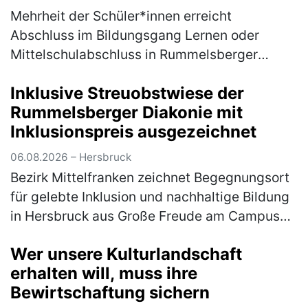
Mehrheit der Schüler*innen erreicht
Abschluss im Bildungsgang Lernen oder
Mittelschulabschluss in Rummelsberger
Einrichtung Unter dem Motto „Level up –
Inklusive Streuobstwiese der
Nächster Schritt auf dem Weg ins
Rummelsberger Diakonie mit
Berufsleben" f…
(mehr)
Inklusionspreis ausgezeichnet
06.08.2026 – Hersbruck
Bezirk Mittelfranken zeichnet Begegnungsort
für gelebte Inklusion und nachhaltige Bildung
in Hersbruck aus Große Freude am Campus
Haus Weiher: Die inklusive Streuobstwiese
Wer unsere Kulturlandschaft
des Fachbereichs Autismus d…
(mehr)
erhalten will, muss ihre
Bewirtschaftung sichern