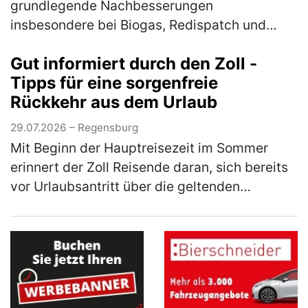
grundlegende Nachbesserungen
insbesondere bei Biogas, Redispatch und
Photovoltaik Am Mittwoch hat das
Gut informiert durch den Zoll -
Bundeskabinett die Novelle für das
Tipps für eine sorgenfreie
Erneuerbare-Energien-Gesetz (EE…
(mehr)
Rückkehr aus dem Urlaub
29.07.2026 – Regensburg
Mit Beginn der Hauptreisezeit im Sommer
erinnert der Zoll Reisende daran, sich bereits
vor Urlaubsantritt über die geltenden
Zollbestimmungen zu informieren. Wer
Souvenirs, Einkäufe, Genussmittel (z.B…
(mehr)