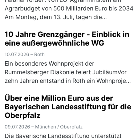
Agrarbudget von 500 Milliarden Euro bis 2034
Am Montag, dem 13. Juli, tagen die
Agrarminister und Agrarministerinnen der 27
10 Jahre Grenzgänger - Einblick in
Mitgliedstaaten. Ein Themenschwer…
(mehr)
eine außergewöhnliche WG
10.07.2026 – Roth
Ein besonderes Wohnprojekt der
Rummelsberger Diakonie feiert JubiläumVor
zehn Jahren entstand in Roth ein Wohnprojekt,
das bis heute eine Lücke im Sozialsystem
Über eine Million Euro aus der
schließt: die „Grenzgänger“. Die Außenwo…
Bayerischen Landesstiftung für die
(mehr)
Oberpfalz
09.07.2026 – München / Oberpfalz
Die Bayerische Landesstiftung unterstützt