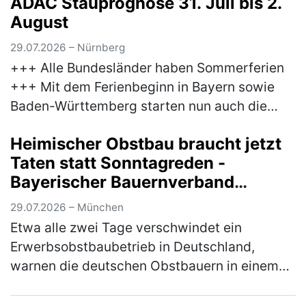
ADAC Stauprognose 31. Juli bis 2.
die Comenius-Schule der Rummel…
(mehr)
August
29.07.2026 – Nürnberg
+++ Alle Bundesländer haben Sommerferien
+++ Mit dem Ferienbeginn in Bayern sowie
Baden-Württemberg starten nun auch die
letzten Bundesländer in die Sommerferien.
Heimischer Obstbau braucht jetzt
Damit erreicht der Reiseverkehr sein…
(mehr)
Taten statt Sonntagreden -
Bayerischer Bauernverband
unterstützt Brandbrief der
29.07.2026 – München
Obstbauern
Etwa alle zwei Tage verschwindet ein
Erwerbsobstbaubetrieb in Deutschland,
warnen die deutschen Obstbauern in einem
Brandbrief, dem sich auch der Bayerische
Bauernverband (BBV) anschließt.