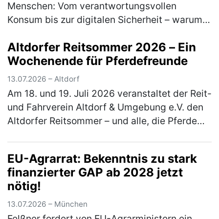
Menschen: Vom verantwortungsvollen
Konsum bis zur digitalen Sicherheit – warum
lebensnahe Bildung heute unverzichtbar ist
Altdorfer Reitsommer 2026 – Ein
Am 15. Juli macht der Welttag für den …
Wochenende für Pferdefreunde
(mehr)
13.07.2026 – Altdorf
Am 18. und 19. Juli 2026 veranstaltet der Reit-
und Fahrverein Altdorf & Umgebung e.V. den
Altdorfer Reitsommer – und alle, die Pferde
lieben, sind herzlich eingeladen dabei zu sein.
Besucher erleb…
(mehr)
EU-Agrarrat: Bekenntnis zu stark
finanzierter GAP ab 2028 jetzt
nötig!
13.07.2026 – München
Felßner fordert von EU-Agrarministern ein