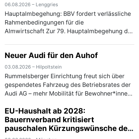
06.08.2026 – Lenggries
Hauptalmbegehung: BBV fordert verlässliche
Rahmenbedingungen für die
Almwirtschaft Zur 79. Hauptalmbegehung des
Almwirtschaftlichen Vereins Oberbayern am
Mittwoch (5. August) auf den
Neuer Audi für den Auhof
Schönbergalmen be…
(mehr)
03.08.2026 – Hilpoltstein
Rummelsberger Einrichtung freut sich über
gespendetes Fahrzeug des Betriebsrates der
Audi AG – mehr Mobilität für Bewohner*innen
Ein nagelneuer Audi A3 bereichert ab sofort
EU-Haushalt ab 2028:
den Fuhrpark des Auhofs, d…
(mehr)
Bauernverband kritisiert
pauschalen Kürzungswünsche der
Bundesregierung