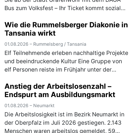
Bus zum Volksfest – Ihr Ticket kommt sozialen
Projekten und den Feuerwehren zugute Der
Wie die Rummelsberger Diakonie in
Deutsch-Amerikanische Gemei…
(mehr)
Tansania wirkt
01.08.2026 – Rummelsberg / Tansania
Elf Teilnehmende erleben nachhaltige Projekte
und beeindruckende Kultur Eine Gruppe von
elf Personen reiste im Frühjahr unter der
Leitung von Gabriele Lehrke-Neidhardt und
Anstieg der Arbeitslosenzahl –
Günter Neidhardt nach Tansan…
(mehr)
Endspurt am Ausbildungsmarkt
01.08.2026 – Neumarkt
Die Arbeitslosigkeit ist im Bezirk Neumarkt in
der Oberpfalz im Juli 2026 gestiegen. 2.143
Menschen waren arbeitslos gemeldet, 59