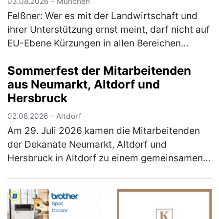
03.08.2026 – München
Felßner: Wer es mit der Landwirtschaft und
ihrer Unterstützung ernst meint, darf nicht auf
EU-Ebene Kürzungen in allen Bereichen
fordern Anlässlich der immer wieder wie erst
Sommerfest der Mitarbeitenden
kürzlich in Dublin vonseit…
(mehr)
aus Neumarkt, Altdorf und
Hersbruck
02.08.2026 – Altdorf
Am 29. Juli 2026 kamen die Mitarbeitenden
der Dekanate Neumarkt, Altdorf und
Hersbruck in Altdorf zu einem gemeinsamen
Sommerfest zusammen. Den Auftakt bildete
eine Stadtführung durch Altdorf: Die Tei…
(mehr)