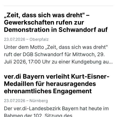
Rummelsberger Diakonie mit einem
engagierten Team von 244 Läufer*innen so
„Zeit, dass sich was dreht" –
star…
(mehr)
Gewerkschaften rufen zur
Demonstration in Schwandorf auf
23.07.2026 – Oberpfalz
Unter dem Motto „Zeit, dass sich was dreht"
ruft der DGB Schwandorf für Mittwoch, 29.
Juli 2026, 17:00 Uhr zu einer Kundgebung auf
dem Marktplatz Schwandorf auf. Im
ver.di Bayern verleiht Kurt-Eisner-
Mittelpunkt stehen die Sorgen der B…
(mehr)
Medaillen für herausragendes
ehrenamtliches Engagement
23.07.2026 – Nürnberg
Der ver.di-Landesbezirk Bayern hat heute im
Rahmen der 102. Sitzung des