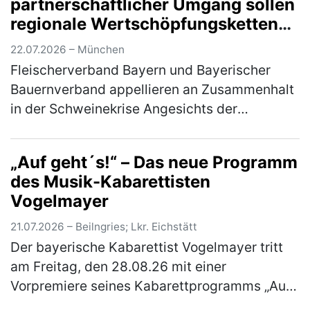
partnerschaftlicher Umgang sollen
regionale Wertschöpfungsketten
sichern
22.07.2026 – München
Fleischerverband Bayern und Bayerischer
Bauernverband appellieren an Zusammenhalt
in der Schweinekrise Angesichts der
anhaltend schwierigen Situation auf dem
Schweinemarkt rufen der Fleischerverband
„Auf geht´s!“ – Das neue Programm
B…
(mehr)
des Musik-Kabarettisten
Vogelmayer
21.07.2026 – Beilngries; Lkr. Eichstätt
Der bayerische Kabarettist Vogelmayer tritt
am Freitag, den 28.08.26 mit einer
Vorpremiere seines Kabarettprogramms „Auf
geht´s!“ im Braugasthof Schattenhofer in