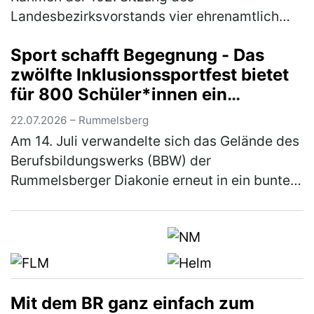
Landesbezirksvorstands vier ehrenamtlich
engagierte Kolleg*innen mit der Kurt-Eisner-
Sport schafft Begegnung - Das
Medaille ausgezeichnet. Mit der höchsten
zwölfte Inklusionssportfest bietet
Eh…
(mehr)
für 800 Schüler*innen ein
vielfältiges Bewegungsangebot
22.07.2026 – Rummelsberg
Am 14. Juli verwandelte sich das Gelände des
Berufsbildungswerks (BBW) der
Rummelsberger Diakonie erneut in ein buntes
Sportareal. Rund 800 Schüler*innen aus elf
verschiedenen Schulen waren der Einlad…
(mehr)
Mit dem BR ganz einfach zum