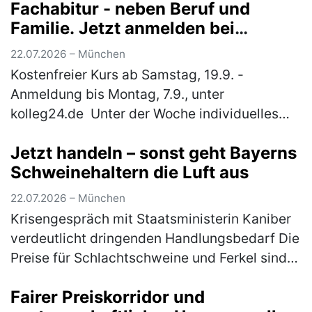
Fachabitur - neben Beruf und
Familie. Jetzt anmelden bei
"kolleg24"
22.07.2026 – München
Kostenfreier Kurs ab Samstag, 19.9. -
Anmeldung bis Montag, 7.9., unter
kolleg24.de Unter der Woche individuelles
Lernen online von zuhause aus und samstags
Jetzt handeln – sonst geht Bayerns
Unterricht in einer nahe gelegenen Schule…
Schweinehaltern die Luft aus
(mehr)
22.07.2026 – München
Krisengespräch mit Staatsministerin Kaniber
verdeutlicht dringenden Handlungsbedarf Die
Preise für Schlachtschweine und Ferkel sind
trotz schönstem Sommerwetter; Grillsaison
Fairer Preiskorridor und
und Fußballweltmeisterscha…
(mehr)