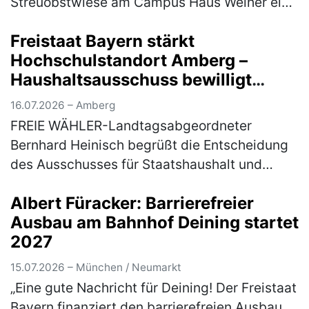
Streuobstwiese am Campus Haus Weiher ein
Die Natur mit allen Sinnen erleben - das
Freistaat Bayern stärkt
können die Teilnehmer*innen am Mittwoch,
Hochschulstandort Amberg –
22. Jul…
(mehr)
Haushaltsausschuss bewilligt
Nachtrag für Brandschutz- und
16.07.2026 – Amberg
Sanierungsmaßnahmen
FREIE WÄHLER-Landtagsabgeordneter
Bernhard Heinisch begrüßt die Entscheidung
des Ausschusses für Staatshaushalt und
Finanzfragen des Bayerischen Landtags, den
Albert Füracker: Barrierefreier
3. Nachtrag für die baulichen Brandschutz…
Ausbau am Bahnhof Deining startet
(mehr)
2027
15.07.2026 – München / Neumarkt
„Eine gute Nachricht für Deining! Der Freistaat
Bayern finanziert den barrierefreien Ausbau