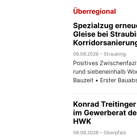
Überregional
Spezialzug erneu
Gleise bei Straub
Korridorsanierun
Obertraubling–P
06.08.2026 – Straubing
kommt planmäßi
Positives Zwischenfazi
voran
rund siebeneinhalb W
Bauzeit • Erster Bauab
termingerecht freigeg
Ersatzverkehr nach
Konrad Treitinger
anfänglichen
im Gewerberat de
Herausforderungen
HWK
stabilisiert •
Spezialmaschine erne
06.08.2026 – Oberpfalz