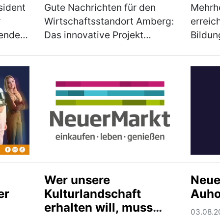
schaffen beste
Absc
sident
Gute Nachrichten für den
Mehrhe
Perspektiven für
r
Wirtschaftsstandort Amberg:
erreic
Unternehmen und
tenden
Das innovative Projekt
Bildun
Start-ups in unserer
miums
„Denkwerkstatt Primatenbox
Mittel
Region
r
– KI verstehen & anwenden“
Rumme
g des
der Wirtschaftsförderung
Unter 
Amberg wird mit 50.000 Euro
Nächst
erks
aus den Mitteln d…
(mehr)
Weg in
(mehr
Wer unsere
Neue
er
Kulturlandschaft
Auho
erhalten will, muss
03.08.20