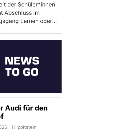
hlussjahrgang
it der Schüler*innen
ht Abschluss im
gsgang Lernen oder
schulabschluss in
lsberger Einrichtung
dem Motto „Level up –
er Schritt auf dem
s Berufsleben" f…
)
r Audi für den
f
26 – Hilpoltstein