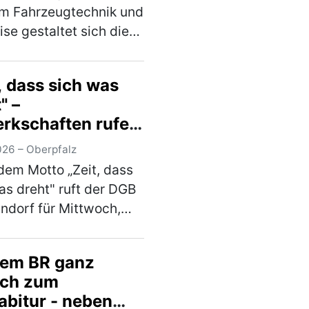
m Fahrzeugtechnik und
ise gestaltet sich die
in den Urlaub stressfrei
r anlässlich des
, dass sich was
stehenden
" –
rferienbeginns
rkschaften rufen
te Woche mit dem
Demonstration in
(mehr)
026 – Oberpfalz
andorf auf
dem Motto „Zeit, dass
as dreht" ruft der DGB
dorf für Mittwoch,
li 2026, 17:00 Uhr zu
 Kundgebung auf dem
dem BR ganz
latz Schwandorf auf.
ach zum
telpunkt stehen die
abitur - neben
n der B…
(mehr)