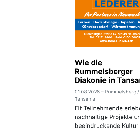
wieder wie erst kürzlich
Dublin vonseit…
(mehr
Wie die
Rummelsberger
Diakonie in Tansa
wirkt
01.08.2026 – Rummelsberg /
Tansania
Elf Teilnehmende erleb
nachhaltige Projekte u
beeindruckende Kultur 
Gruppe von elf Person