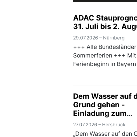
ADAC Stauprogn
31. Juli bis 2. Au
29.07.2026 – Nürnberg
+++ Alle Bundesländer
Sommerferien +++ Mi
Ferienbeginn in Bayern
Baden-Württemberg st
nun auch die letzten
Bundesländer in die
Dem Wasser auf 
Sommerferien. Damit e
Grund gehen -
der Reiseverkehr sein
Einladung zum
(mehr)
Aktionsnachmitt
27.07.2026 – Hersbruck
„Dem Wasser auf den 