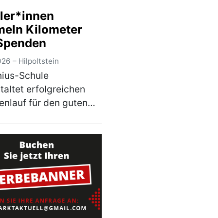
elligen Millionenbetrag
ler*innen
nkt • Positive Bilanz
eln Kilometer
eiterkonzept und Ers…
Spenden
)
26 – Hilpoltstein
ius-Schule
taltet erfolgreichen
nlauf für den guten
– Erlöse gehen an
hann hilft“ Unter dem
„Gemeinsam laufen für
ten Zweck“ hat die
ius-Schule der
el…
(mehr)