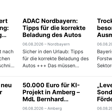
ert
ADAC Nordbayern:
Troc
ing:
Tipps für die korrekte
beso
g
Beladung des Autos
Ausm
assau
06.08.2026 – Nordbayern
06.08.2
g
t nach
Sicher in den Urlaub: Tipps
Bayeri
ochen
für die korrekte Beladung des
Forstw
schnitt
Autos +++ Das müssen
Sekto
eben •
Reisende bei der Beladung
betrof
des Fahrzeuges beachten
Umsetz
 neu
50.000 Euro für KI-
„Leve
+++ Bußgelder und Strafen
Risiko
r
Projekt in Amberg –
Sond
drohen bei Missachtung der
Koalit
MdL Bernhard
Förd
Vorgaben +++ Sch…
(mehr)
anhalt
Heinisch: „Wir
vera
ue…
Hi…
(
06.08.2026 – Amberg
06.08.2