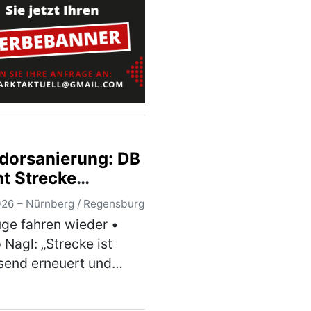
wehren zugute Der
ch-Amerikanische
i…
(mehr)
h
idorsanierung: DB
t Strecke
berg –
026 – Nürnberg / Regensburg
nsburg wieder in
üge fahren wieder •
ieb
p Nagl: „Strecke ist
send erneuert und
isiert“ •
nprognose um einen