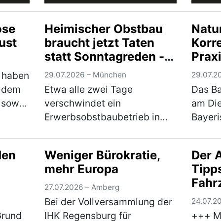
ose
Heimischer Obstbau
Natu
gust
braucht jetzt Taten
Korr
statt Sonntagreden -
Praxi
Bayerischer
 haben
29.07.2026 – München
29.07.2
Bauernverband
t dem
Etwa alle zwei Tage
Das Ba
unterstützt Brandbrief
 sowie
verschwindet ein
am Die
der Obstbauern
arten
Erwerbsobstbaubetrieb in
Bayer
Deutschland, warnen die
Natur
deutschen Obstbauern in
beschl
den
Weniger Bürokratie,
Der 
rreicht
einem Brandbrief, dem sich
Weg fü
mehr Europa
Tipp
…
auch der Bayerische
Bayer
Fahr
Bauernverband (BBV)
der S
27.07.2026 – Amberg
ag
Auto
anschließt. Mitunterzei…
freige
Bei der Vollversammlung der
24.07.2
(mehr)
Grund
IHK Regensburg für
+++ Mi