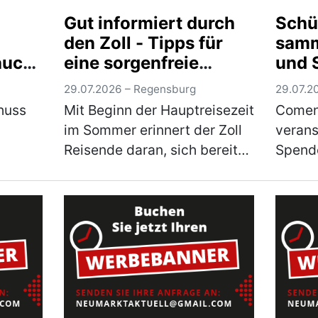
r der
59 Personen mehr (3
dreist
Gut informiert durch
Schü
ehrke-
Prozent) als im Juni, aber 90
abgese
den Zoll - Tipps für
samm
Personen bzw. 4 Prozent…
zu Uml
aucht
eine sorgenfreie
und 
n…
(mehr)
(mehr
Rückkehr aus dem
29.07.2026 – Regensburg
29.07.20
Urlaub
huss
Mit Beginn der Hauptreisezeit
Comen
im Sommer erinnert der Zoll
verans
Reisende daran, sich bereits
Spende
s,
vor Urlaubsantritt über die
Zweck 
geltenden Zollbestimmungen
„Burgt
och
zu informieren. Wer
Motto 
 die
Souvenirs, Einkäufe,
den gu
rbare-
Genussmittel (z.B…
(mehr)
Comen
(mehr)
Rumm