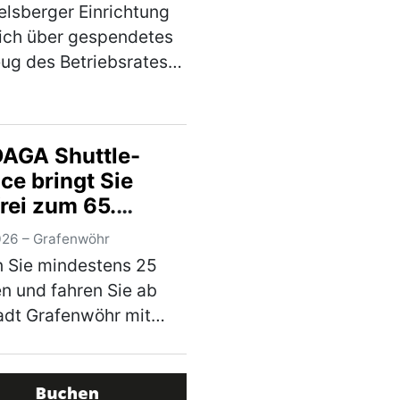
lsberger Einrichtung
sich über gespendetes
ug des Betriebsrates
di AG – mehr Mobilität
wohner*innen Ein
euer Audi A3
DAGA Shuttle-
hert ab sofort den
ce bringt Sie
rk des Auhofs, d…
rei zum 65.
)
sch-
026 – Grafenwöhr
ikanischen
 Sie mindestens 25
sfest auf den
n und fahren Sie ab
penübungsplatz
adt Grafenwöhr mit
AGA-Bus zum
est – Ihr Ticket kommt
en Projekten und den