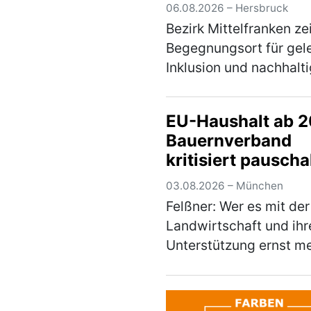
Diakonie mit
06.08.2026 – Hersbruck
Inklusionspreis
Bezirk Mittelfranken ze
ausgezeichnet
Begegnungsort für gel
Inklusion und nachhalt
Bildung in Hersbruck a
Große Freude am Cam
EU-Haushalt ab 2
Haus Weiher: Die inklu
Bauernverband
Streuobstwiese des
kritisiert pauscha
Fachbereichs Autismu
Kürzungswünsche
(mehr)
03.08.2026 – München
Bundesregierung
Felßner: Wer es mit der
Landwirtschaft und ihr
Unterstützung ernst me
darf nicht auf EU-Eben
Kürzungen in allen Ber
fordern Anlässlich der