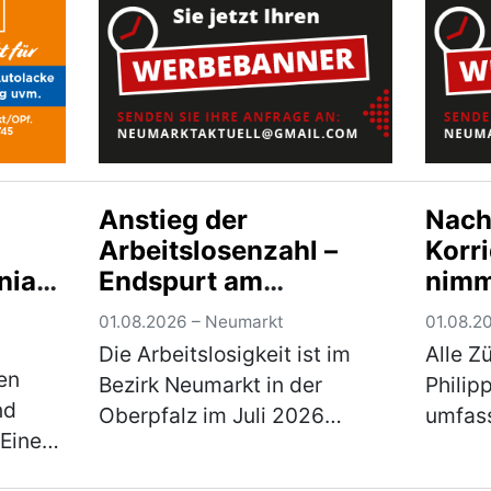
 in
bildete eine Stadtführung
Feuer
)
durch Altdorf: Die Tei…
Deuts
(mehr)
Geme
Anstieg der
Nac
Arbeitslosenzahl –
Korr
nia
Endspurt am
nimm
Ausbildungsmarkt
Nürn
01.08.2026 – Neumarkt
01.08.2
Rege
Die Arbeitslosigkeit ist im
Alle Z
Betr
en
Bezirk Neumarkt in der
Philip
nd
Oberpfalz im Juli 2026
umfas
Eine
gestiegen. 2.143 Menschen
modern
en
waren arbeitslos gemeldet,
Koste