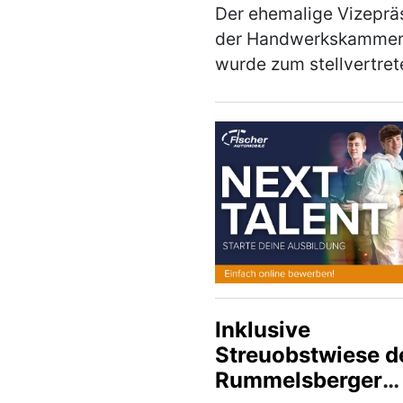
(mehr)
Der ehemalige Vizeprä
der Handwerkskamme
wurde zum stellvertre
Vorsitzenden des Gre
gewählt Im Rahmen de
Mitgliederversammlun
Gewerberates des
ostbayerischen Handw
wählten …
(mehr)
Inklusive
Streuobstwiese d
Rummelsberger