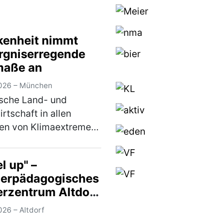
kenheit nimmt
rgniserregende
aße an
026 – München
sche Land- und
irtschaft in allen
ren von Klimaextremen
fen – BBV fordert
ung steuerfreier
l up" –
ausgleichsrücklage aus
erpädagogisches
ionsvertrag Die
erzentrum Altdorf
ende Trockenheit und
bschiedet
mehr)
026 – Altdorf