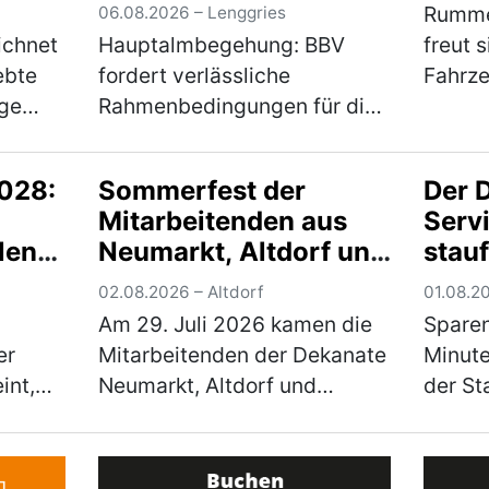
ihre Bewirtschaftung
Rumme
06.08.2026 – Lenggries
sichern
ichnet
Hauptalmbegehung: BBV
freut 
ebte
fordert verlässliche
Fahrze
ige
Rahmenbedingungen für die
der Au
us
Almwirtschaft Zur 79.
für Be
pus
Hauptalmbegehung des
nageln
028:
Sommerfest der
Der 
sive
Almwirtschaftlichen Vereins
bereic
Mitarbeitenden aus
Servi
Oberbayern am Mittwoch (5.
Fuhrpa
len
Neumarkt, Altdorf und
stauf
s d…
August) auf den
(mehr
 der
Hersbruck
Deut
Schönbergalmen be…
(mehr)
02.08.2026 – Altdorf
01.08.2
Amer
Am 29. Juli 2026 kamen die
Sparen
Volk
er
Mitarbeitenden der Dekanate
Minute
Trup
int,
Neumarkt, Altdorf und
der St
e
Hersbruck in Altdorf zu einem
dem D
eichen
gemeinsamen Sommerfest
Volksf
 immer
zusammen. Den Auftakt
sozial