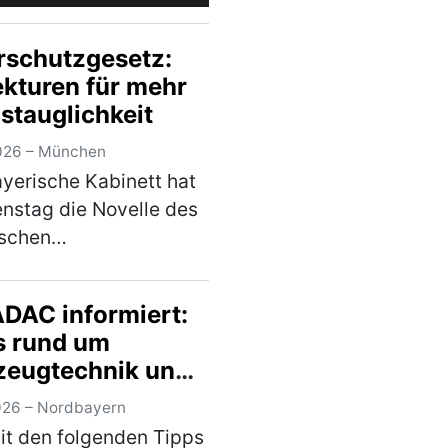
rschutzgesetz:
ekturen für mehr
stauglichkeit
026 – München
yerische Kabinett hat
nstag die Novelle des
ischen
schutzgesetzes
ossen und damit den
ADAC informiert:
r die Beratungen im
s rund um
ischen Landtag nach
zeugtechnik und
ommerpause
reise
macht. "Der B…
(mehr)
026 – Nordbayern
t den folgenden Tipps