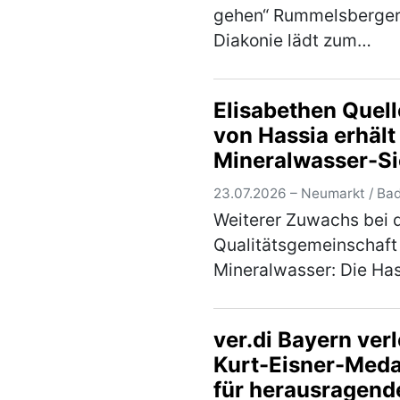
gehen“ Rummelsberge
Diakonie lädt zum
gemeinsamen Entdecke
die inklusive Streuobs
Elisabethen Quell
am Campus Haus Weih
von Hassia erhält
ein Dem Element Wass
Mineralwasser-Si
gehen die Teilnehmer*
am Mitt…
(mehr)
23.07.2026 – Neumarkt / Bad
Weiterer Zuwachs bei 
Qualitätsgemeinschaft
Mineralwasser: Die Ha
Mineralquellen GmbH &
KG aus Bad Vilbel in H
ver.di Bayern verl
erhält für ihre
Kurt-Eisner-Meda
Mineralwassermarke
für herausragend
„Elisabethen Quelle“ d