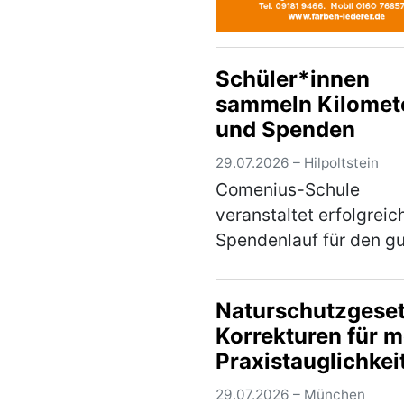
Schüler*innen
sammeln Kilomet
und Spenden
29.07.2026 – Hilpoltstein
Comenius-Schule
veranstaltet erfolgreic
Spendenlauf für den g
Zweck – Erlöse gehen 
„Burgthann hilft“ Unte
Naturschutzgeset
Motto „Gemeinsam lauf
Korrekturen für 
den guten Zweck“ hat 
Praxistauglichkei
Comenius-Schule der
Rummel…
(mehr)
29.07.2026 – München