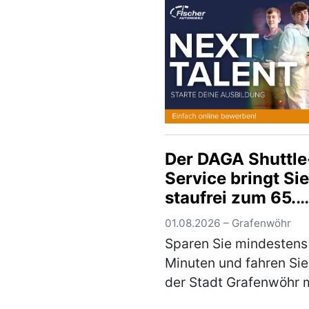
bereichert ab sofort d
Fuhrpark des Auhofs, 
(mehr)
Der DAGA Shuttle
Service bringt Sie
staufrei zum 65.
Deutsch-
01.08.2026 – Grafenwöhr
Amerikanischen
Sparen Sie mindestens
Volksfest auf den
Minuten und fahren Sie
Truppenübungspl
der Stadt Grafenwöhr 
dem DAGA-Bus zum