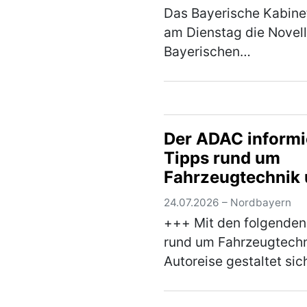
Das Bayerische Kabinet
am Dienstag die Novel
Bayerischen
Naturschutzgesetzes
beschlossen und damit
Weg für die Beratunge
Bayerischen Landtag 
Der ADAC informi
der Sommerpause
Tipps rund um
freigemacht. "Der B…
(
Fahrzeugtechnik
Autoreise
24.07.2026 – Nordbayern
+++ Mit den folgenden
rund um Fahrzeugtechn
Autoreise gestaltet sic
Fahrt in den Urlaub str
+++ Wer anlässlich de