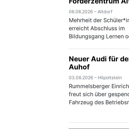
Förderzentrum Al
verabschiedet
06.08.2026 – Altdorf
Abschlussjahrga
Mehrheit der Schüler*i
erreicht Abschluss im
Bildungsgang Lernen o
Mittelschulabschluss i
Rummelsberger Einric
Neuer Audi für d
Unter dem Motto „Leve
Auhof
Nächster Schritt auf d
Weg ins Berufsleben" 
03.08.2026 – Hilpoltstein
(mehr)
Rummelsberger Einric
freut sich über gespen
Fahrzeug des Betriebs
der Audi AG – mehr Mob
für Bewohner*innen Ei
nagelneuer Audi A3