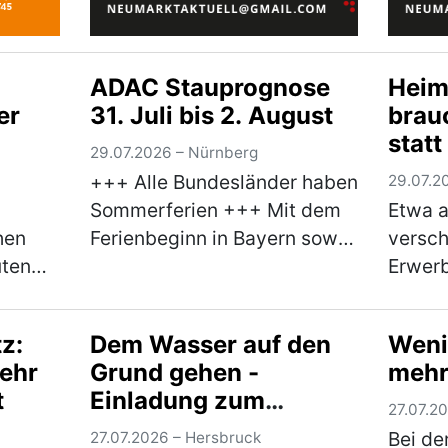
ADAC Stauprognose
Heim
er
31. Juli bis 2. August
brauc
stat
29.07.2026 – Nürnberg
Baye
+++ Alle Bundesländer haben
29.07.2
Baue
Sommerferien +++ Mit dem
Etwa a
unte
hen
Ferienbeginn in Bayern sowie
versch
der 
uten
Baden-Württemberg starten
Erwerb
an
nun auch die letzten
Deutsc
r dem
Bundesländer in die
deutsc
z:
Dem Wasser auf den
Weni
en für
Sommerferien. Damit erreicht
einem 
mehr
Grund gehen -
mehr
die
der Reiseverkehr sein…
auch d
t
Einladung zum
(mehr)
Bauer
27.07.2
Aktionsnachmittag
anschl
Bei de
27.07.2026 – Hersbruck