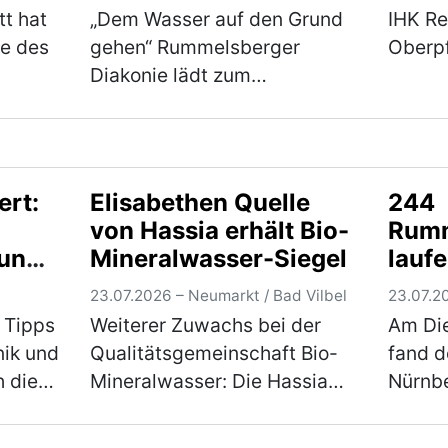
(mehr
t hat
„Dem Wasser auf den Grund
IHK Re
le des
gehen“ Rummelsberger
Oberpf
Diakonie lädt zum
in der
gemeinsamen Entdecken auf
Chef d
 den
die inklusive Streuobstwiese
Europä
n im
am Campus Haus Weiher
Manfr
nach
ein Dem Element Wasser
Praxis
ert:
Elisabethen Quelle
244
gehen die Teilnehmer*innen
(mehr
von Hassia erhält Bio-
Rumm
mehr)
am Mitt…
(mehr)
 und
Mineralwasser-Siegel
lauf
Nürn
23.07.2026 – Neumarkt / Bad Vilbel
23.07.2
barri
 Tipps
Weiterer Zuwachs bei der
Am Die
Ums
ik und
Qualitätsgemeinschaft Bio-
fand d
ermö
h die
Mineralwasser: Die Hassia
Nürnbe
Roll
essfrei
Mineralquellen GmbH & Co.
insge
Teil
s
KG aus Bad Vilbel in Hessen,
Teiln