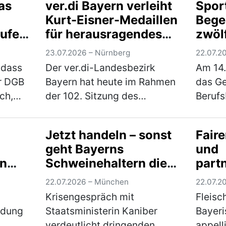
Firm
as
ver.di Bayern verleiht
Sport
erhält für ihre
Rumme
Kurt-Eisner-Medaillen
Bege
Mineralwassermarke
einem
rufen
für herausragendes
zwöl
m
„Elisabethen Quelle“ das
244 Lä
n in
ehrenamtliches
Inkl
begehrte…
(mehr)
(mehr
23.07.2026 – Nürnberg
22.07.2
Engagement
biete
 dass
Der ver.di-Landesbezirk
Am 14.
Schü
er DGB
Bayern hat heute im Rahmen
das G
vielf
ch,
der 102. Sitzung des
Beruf
Bewe
r zu
Landesbezirksvorstands vier
der R
 dem
ehrenamtlich engagierte
erneut
Jetzt handeln – sonst
Faire
 auf.
Kolleg*innen mit der Kurt-
Sporta
geht Bayerns
und
die
Eisner-Medaille
Schüle
en
Schweinehaltern die
part
ausgezeichnet. Mit der
versc
.
Luft aus
Umga
höchsten Eh…
(mehr)
waren
22.07.2026 – München
22.07.2
ei
regi
Krisengespräch mit
Fleisc
Wert
ldung
Staatsministerin Kaniber
Bayer
n si
verdeutlicht dringenden
appell