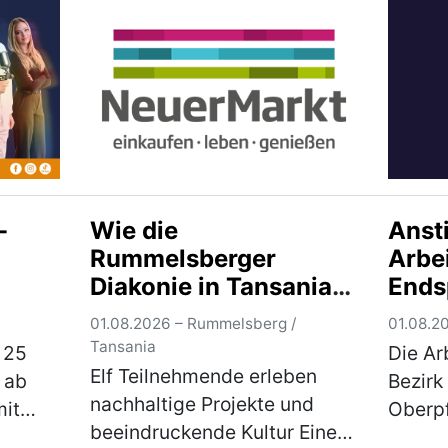
en
fordern Anlässlich der immer
zusam
d…
wieder wie erst kürzlich in
bildet
Dublin vonseit…
(mehr)
durch 
(mehr
-
Wie die
Anst
Rummelsberger
Arbe
Diakonie in Tansania
Ends
wirkt
Ausb
01.08.2026 – Rummelsberg /
01.08.2
Tansania
 25
Die Arb
Elf Teilnehmende erleben
 ab
Bezirk
atz
nachhaltige Projekte und
mit
Oberpf
beeindruckende Kultur Eine
gestie