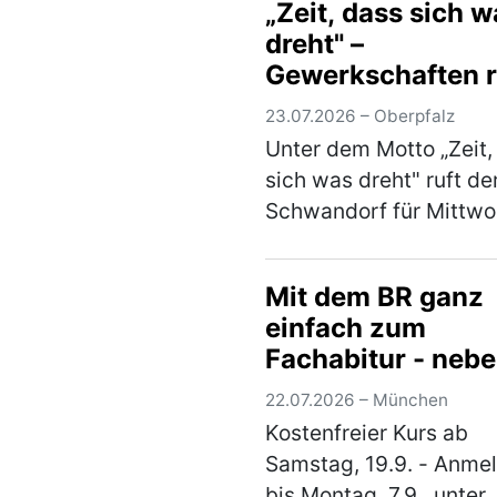
„Zeit, dass sich w
bevorstehenden
dreht" –
Sommerferienbeginns
Gewerkschaften 
nächste Woche mit de
zur Demonstratio
Aut…
(mehr)
23.07.2026 – Oberpfalz
Schwandorf auf
Unter dem Motto „Zeit,
sich was dreht" ruft d
Schwandorf für Mittwo
29. Juli 2026, 17:00 Uh
einer Kundgebung auf
Mit dem BR ganz
Marktplatz Schwandorf
einfach zum
Im Mittelpunkt stehen 
Fachabitur - neb
Sorgen der B…
(mehr)
Beruf und Familie
22.07.2026 – München
Jetzt anmelden b
Kostenfreier Kurs ab
"kolleg24"
Samstag, 19.9. - Anme
bis Montag, 7.9., unter