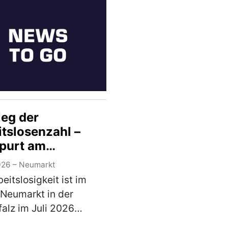
men. Den Auftakt
e eine Stadtführung
Altdorf: Die Tei…
)
ieg der
itslosenzahl –
purt am
ildungsmarkt
026 – Neumarkt
eitslosigkeit ist im
 Neumarkt in der
alz im Juli 2026
gen. 2.143 Menschen