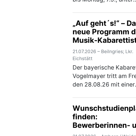
kolleg24.de Unter der
individuelles Lernen on
„Auf geht´s!“ – D
von zuhause aus und
neue Programm d
samstags Unterricht in
Musik-Kabarettis
nahe gelegenen Schul
Vogelmayer
(mehr)
21.07.2026 – Beilngries; Lkr.
Eichstätt
Der bayerische Kabaret
Vogelmayer tritt am Fre
den 28.08.26 mit einer
Vorpremiere seines
Kabarettprogramms „A
Wunschstudienpl
geht´s!“ im Braugastho
finden:
Schattenhofer in Beilng
Bewerberinnen- 
auf. Einlass ist um 18 
Bewerbertag der
(mehr)