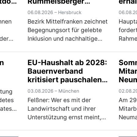
tdorf
Rummelsberger
erhal
Diakonie mit
ihre
06.08.2026 – Hersbruck
06.08.2
ng
Inklusionspreis
sich
nnen
Bezirk Mittelfranken zeichnet
Haupt
ausgezeichnet
Begegnungsort für gelebte
forder
der
Inklusion und nachhaltige
Rahme
n
Bildung in Hersbruck aus
Almwir
htung
Große Freude am Campus
Haupt
en
EU-Haushalt ab 2028:
Somm
l up –
Haus Weiher: Die inklusive
Almwir
Bauernverband
Mita
em
Streuobstwiese des
Oberb
kritisiert pauschalen
Neum
f…
Fachbereichs Autismus d…
August
Kürzungswünsche der
Hers
(mehr)
Schön
htung
03.08.2026 – München
02.08.2
Bundesregierung
detes
Felßner: Wer es mit der
Am 29.
rates
Landwirtschaft und ihrer
Mitarb
ilität
Unterstützung ernst meint,
Neumar
n
darf nicht auf EU-Ebene
Hersbr
Kürzungen in allen Bereichen
gemei