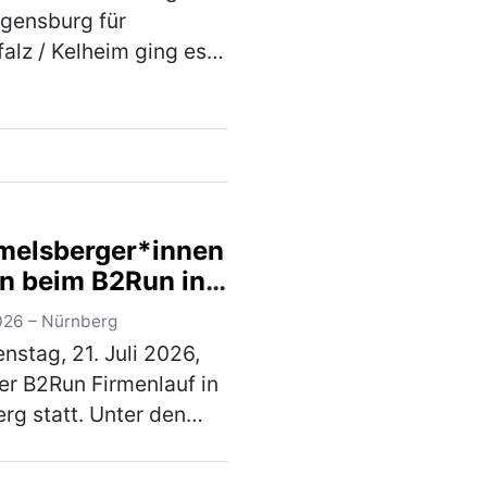
)
gensburg für
alz / Kelheim ging es
 Diskussion mit dem
er EVP-Fraktion im
ischen Parlament,
ed Weber, um mehr
nähe bei der EU-Polit…
)
elsberger*innen
en beim B2Run in
berg mit –
026 – Nürnberg
erefreie
nstag, 21. Juli 2026,
etzung
er B2Run Firmenlauf in
glichte
rg statt. Unter den
stuhlfahrer*innen
samt 20.000
nahme am
ehmenden war die