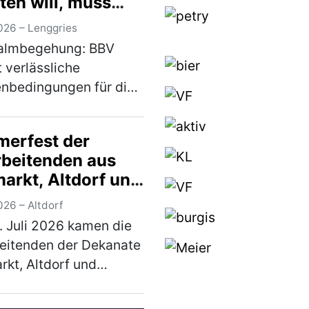
ten will, muss
 Bewirtschaftung
026 – Lenggries
ern
almbegehung: BBV
t verlässliche
nbedingungen für die
tschaft Zur 79.
almbegehung des
erfest der
tschaftlichen Vereins
rbeitenden aus
ayern am Mittwoch (5.
arkt, Altdorf und
) auf den
bruck
bergalmen be…
(mehr)
026 – Altdorf
 Juli 2026 kamen die
eitenden der Dekanate
kt, Altdorf und
uck in Altdorf zu einem
nsamen Sommerfest