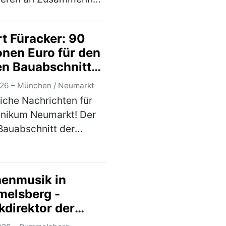
nekrise Angesichts
rt Füracker: 90
haltend schwierigen
onen Euro für den
ion auf dem
ten Bauabschnitt
nemarkt rufen der
linikum Neumarkt
cherverband B…
(mehr)
026 – München / Neumarkt
liche Nachrichten für
inikum Neumarkt! Der
 Bauabschnitt der
t laufenden
turverbesserung‘ wurde
mit förderfähigen
henmusik in
 von 90 Millionen Euro
elsberg -
 Jahreskrankenh…
kdirektor der
)
edrale von