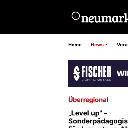
Home
News
Vera
Überregional
„Level up" –
Sonderpädagogis