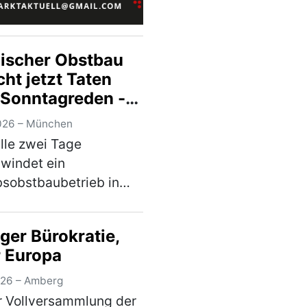
ischer Obstbau
ht jetzt Taten
t Sonntagreden -
rischer
026 – München
rnverband
lle zwei Tage
rstützt Brandbrief
windet ein
Obstbauern
sobstbaubetrieb in
hland, warnen die
hen Obstbauern in
ger Bürokratie,
Brandbrief, dem sich
 Europa
er Bayerische
nverband (BBV)
026 – Amberg
ießt. Mitunterzei…
r Vollversammlung der