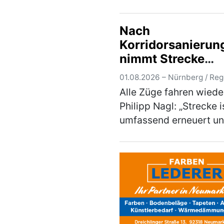
Volksfest – Ihr Ticket 
sozialen Projekten und
Nach
Feuerwehren zugute D
Korridorsanierun
Deutsch-Amerikanisch
nimmt Strecke
Gemei…
(mehr)
Nürnberg –
01.08.2026 – Nürnberg / Re
Regensburg wiede
Alle Züge fahren wiede
Betrieb
Philipp Nagl: „Strecke i
umfassend erneuert u
modernisiert“ •
Kostenprognose um ei
dreistelligen Millionen
abgesenkt • Positive B
zu Umleiterkonzept un
(mehr)