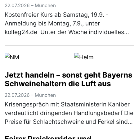
"kolleg24"
22.07.2026 – München
Kostenfreier Kurs ab Samstag, 19.9. -
Anmeldung bis Montag, 7.9., unter
kolleg24.de Unter der Woche individuelles
Lernen online von zuhause aus und samstags
Unterricht in einer nahe gelegenen Schule…
(mehr)
Jetzt handeln – sonst geht Bayerns
Schweinehaltern die Luft aus
22.07.2026 – München
Krisengespräch mit Staatsministerin Kaniber
verdeutlicht dringenden Handlungsbedarf Die
Preise für Schlachtschweine und Ferkel sind
trotz schönstem Sommerwetter; Grillsaison
Fairer Preiskorridor und
und Fußballweltmeisterscha…
(mehr)