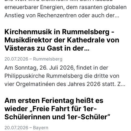
erneuerbarer Energien, dem rasanten globalen
Anstieg von Rechenzentren oder auch der
immer stärkeren Vernetzung von Gebäuden ist
Kirchenmusik in Rummelsberg -
die Elektrobranche zentraler…
(mehr)
Musikdirektor der Kathedrale von
Västeras zu Gast in der
Philippuskirche
20.07.2026 – Rummelsberg
Am Sonntag, 26. Juli 2026, findet in der
Philippuskirche Rummelsberg die dritte von
vier Orgelmatinéen des Jahres 2026 statt. Zu
Gast ist der Musikdirektor der Kathedrale von
Am ersten Ferientag heißt es
Västeras in Schweden, Ben…
(mehr)
wieder „Freie Fahrt für 1er-
Schülerinnen und 1er-Schüler“
20.07.2026 – Bayern