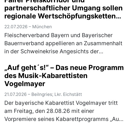
partnerschaftlicher Umgang sollen
regionale Wertschöpfungsketten
sichern
22.07.2026 – München
Fleischerverband Bayern und Bayerischer
Bauernverband appellieren an Zusammenhalt
in der Schweinekrise Angesichts der
anhaltend schwierigen Situation auf dem
„Auf geht´s!“ – Das neue Programm
Schweinemarkt rufen der Fleischerverband
des Musik-Kabarettisten
B…
(mehr)
Vogelmayer
21.07.2026 – Beilngries; Lkr. Eichstätt
Der bayerische Kabarettist Vogelmayer tritt
am Freitag, den 28.08.26 mit einer
Vorpremiere seines Kabarettprogramms „Auf
geht´s!“ im Braugasthof Schattenhofer in