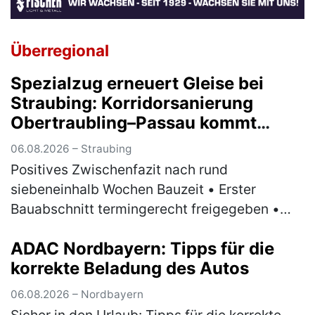
Überregional
Spezialzug erneuert Gleise bei
Straubing: Korridorsanierung
Obertraubling–Passau kommt
planmäßig voran
06.08.2026 – Straubing
Positives Zwischenfazit nach rund
siebeneinhalb Wochen Bauzeit • Erster
Bauabschnitt termingerecht freigegeben •
Ersatzverkehr nach anfänglichen
ADAC Nordbayern: Tipps für die
Herausforderungen stabilisiert •
korrekte Beladung des Autos
Spezialmaschine erneue…
(mehr)
06.08.2026 – Nordbayern
Sicher in den Urlaub: Tipps für die korrekte