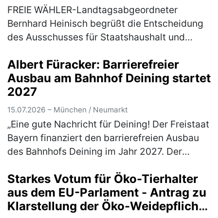
Sanierungsmaßnahmen
FREIE WÄHLER-Landtagsabgeordneter
Bernhard Heinisch begrüßt die Entscheidung
des Ausschusses für Staatshaushalt und
Finanzfragen des Bayerischen Landtags, den
Albert Füracker: Barrierefreier
3. Nachtrag für die baulichen Brandschutz…
Ausbau am Bahnhof Deining startet
(mehr)
2027
15.07.2026 – München / Neumarkt
„Eine gute Nachricht für Deining! Der Freistaat
Bayern finanziert den barrierefreien Ausbau
des Bahnhofs Deining im Jahr 2027. Der
zuständige Verkehrsminister Christian
Starkes Votum für Öko-Tierhalter
Bernreiter, MdL, hat mir mitget…
(mehr)
aus dem EU-Parlament - Antrag zu
Klarstellung der Öko-Weidepflicht