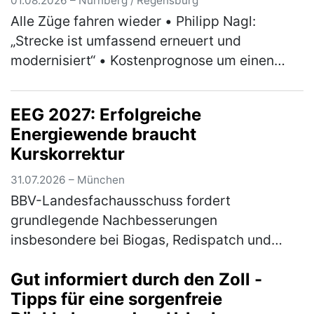
01.08.2026 – Nürnberg / Regensburg
Alle Züge fahren wieder • Philipp Nagl:
„Strecke ist umfassend erneuert und
modernisiert“ • Kostenprognose um einen
dreistelligen Millionenbetrag abgesenkt •
Positive Bilanz zu Umleiterkonzept und Ers…
EEG 2027: Erfolgreiche
(mehr)
Energiewende braucht
Kurskorrektur
31.07.2026 – München
BBV-Landesfachausschuss fordert
grundlegende Nachbesserungen
insbesondere bei Biogas, Redispatch und
Photovoltaik Am Mittwoch hat das
Gut informiert durch den Zoll -
Bundeskabinett die Novelle für das
Tipps für eine sorgenfreie
Erneuerbare-Energien-Gesetz (EE…
(mehr)