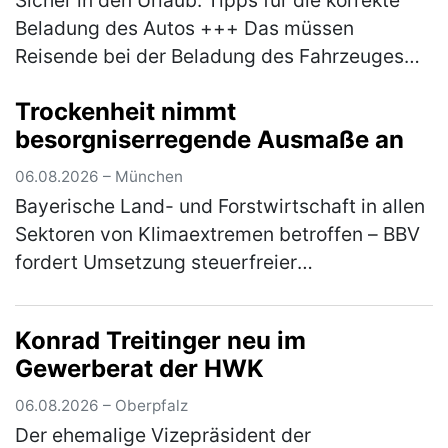
Beladung des Autos +++ Das müssen
Reisende bei der Beladung des Fahrzeuges
beachten +++ Bußgelder und Strafen drohen
Trockenheit nimmt
bei Missachtung der Vorgaben +++ Sch…
besorgniserregende Ausmaße an
(mehr)
06.08.2026 – München
Bayerische Land- und Forstwirtschaft in allen
Sektoren von Klimaextremen betroffen – BBV
fordert Umsetzung steuerfreier
Risikoausgleichsrücklage aus
Koalitionsvertrag Die anhaltende Trockenheit
Konrad Treitinger neu im
und Hi…
(mehr)
Gewerberat der HWK
06.08.2026 – Oberpfalz
Der ehemalige Vizepräsident der