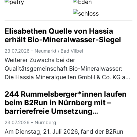
dem Aut…
(mehr)
Elisabethen Quelle von Hassia
erhält Bio-Mineralwasser-Siegel
23.07.2026 – Neumarkt / Bad Vilbel
Weiterer Zuwachs bei der
Qualitätsgemeinschaft Bio-Mineralwasser:
Die Hassia Mineralquellen GmbH & Co. KG aus
Bad Vilbel in Hessen, erhält für ihre
244 Rummelsberger*innen laufen
Mineralwassermarke „Elisabethen Quelle“ das
beim B2Run in Nürnberg mit –
begehrte…
(mehr)
barrierefreie Umsetzung
ermöglichte Rollstuhlfahrer*innen
23.07.2026 – Nürnberg
Teilnahme am Firmenlauf
Am Dienstag, 21. Juli 2026, fand der B2Run