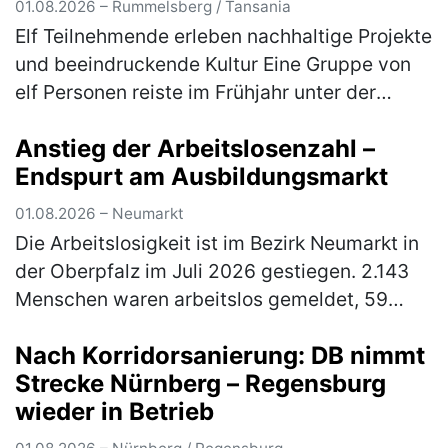
01.08.2026 – Rummelsberg / Tansania
Elf Teilnehmende erleben nachhaltige Projekte
und beeindruckende Kultur Eine Gruppe von
elf Personen reiste im Frühjahr unter der
Leitung von Gabriele Lehrke-Neidhardt und
Anstieg der Arbeitslosenzahl –
Günter Neidhardt nach Tansan…
(mehr)
Endspurt am Ausbildungsmarkt
01.08.2026 – Neumarkt
Die Arbeitslosigkeit ist im Bezirk Neumarkt in
der Oberpfalz im Juli 2026 gestiegen. 2.143
Menschen waren arbeitslos gemeldet, 59
Personen mehr (3 Prozent) als im Juni, aber
Nach Korridorsanierung: DB nimmt
90 Personen bzw. 4 Prozent…
(mehr)
Strecke Nürnberg – Regensburg
wieder in Betrieb