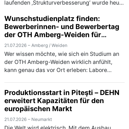
laufenden ‚Strukturverbesserung‘ wurde heute
mit förderfähigen Kosten von 90 Millionen
Wunschstudienplatz finden:
Euro in das Jahreskrankenh…
(mehr)
Bewerberinnen- und Bewerbertag
der OTH Amberg-Weiden für
Studieninteressierte und Bewerber
21.07.2026 – Amberg / Weiden
Wer wissen möchte, wie sich ein Studium an
der OTH Amberg-Weiden wirklich anfühlt,
kann genau das vor Ort erleben: Labore
erkunden, mit Studierenden ins Gespräch
kommen, Studiengänge aus erster Hand k…
Produktionsstart in Piteşti – DEHN
(mehr)
erweitert Kapazitäten für den
europäischen Markt
21.07.2026 – Neumarkt
Die Welt wird elektrisch. Mit dem Ausbau