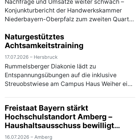
Nachfrage und Umsätze weiter schwach –
Konjunkturbericht der Handwerkskammer
Niederbayern-Oberpfalz zum zweiten Quartal
2026 Im ostbayerischen Handwerk hat sich
Naturgestütztes
die konjunkturelle Entwicklung im zwei…
Achtsamkeitstraining
(mehr)
17.07.2026 – Hersbruck
Rummelsberger Diakonie lädt zu
Entspannungsübungen auf die inklusive
Streuobstwiese am Campus Haus Weiher ein
Die Natur mit allen Sinnen erleben - das
können die Teilnehmer*innen am Mittwoch,
Freistaat Bayern stärkt
22. Jul…
(mehr)
Hochschulstandort Amberg –
Haushaltsausschuss bewilligt
Nachtrag für Brandschutz- und
16.07.2026 – Amberg