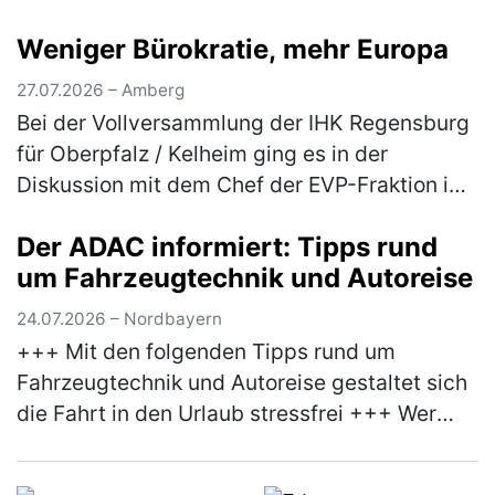
Streuobstwiese am Campus Haus Weiher
Weniger Bürokratie, mehr Europa
ein Dem Element Wasser gehen die
Teilnehmer*innen am Mitt…
(mehr)
27.07.2026 – Amberg
Bei der Vollversammlung der IHK Regensburg
für Oberpfalz / Kelheim ging es in der
Diskussion mit dem Chef der EVP-Fraktion im
Europäischen Parlament, Manfred Weber, um
Der ADAC informiert: Tipps rund
mehr Praxisnähe bei der EU-Polit…
(mehr)
um Fahrzeugtechnik und Autoreise
24.07.2026 – Nordbayern
+++ Mit den folgenden Tipps rund um
Fahrzeugtechnik und Autoreise gestaltet sich
die Fahrt in den Urlaub stressfrei +++ Wer
anlässlich des bevorstehenden
Sommerferienbeginns nächste Woche mit