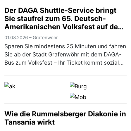
Sommerfest zusammen. Den Auftakt bildete
Der DAGA Shuttle-Service bringt
eine Stadtführung durch Altdorf: Die Tei…
Sie staufrei zum 65. Deutsch-
(mehr)
Amerikanischen Volksfest auf den
Truppenübungsplatz
01.08.2026 – Grafenwöhr
Sparen Sie mindestens 25 Minuten und fahren
Sie ab der Stadt Grafenwöhr mit dem DAGA-
Bus zum Volksfest – Ihr Ticket kommt sozialen
Projekten und den Feuerwehren zugute Der
Deutsch-Amerikanische Gemei…
(mehr)
Wie die Rummelsberger Diakonie in
Tansania wirkt