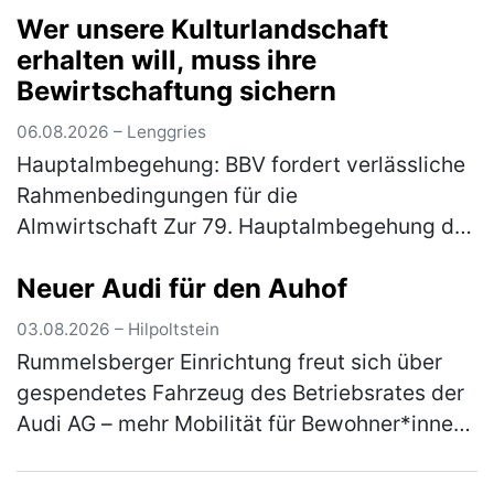
Wer unsere Kulturlandschaft
des Fachbereichs Autismus d…
(mehr)
erhalten will, muss ihre
Bewirtschaftung sichern
06.08.2026 – Lenggries
Hauptalmbegehung: BBV fordert verlässliche
Rahmenbedingungen für die
Almwirtschaft Zur 79. Hauptalmbegehung des
Almwirtschaftlichen Vereins Oberbayern am
Neuer Audi für den Auhof
Mittwoch (5. August) auf den
Schönbergalmen be…
(mehr)
03.08.2026 – Hilpoltstein
Rummelsberger Einrichtung freut sich über
gespendetes Fahrzeug des Betriebsrates der
Audi AG – mehr Mobilität für Bewohner*innen
Ein nagelneuer Audi A3 bereichert ab sofort
den Fuhrpark des Auhofs, d…
(mehr)