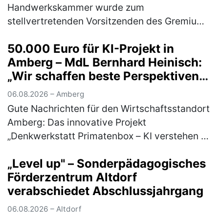
Handwerkskammer wurde zum
stellvertretenden Vorsitzenden des Gremiums
gewählt Im Rahmen der
50.000 Euro für KI-Projekt in
Mitgliederversammlung des Gewerberates
Amberg – MdL Bernhard Heinisch:
des ostbayerischen Handwerks wählten …
„Wir schaffen beste Perspektiven
(mehr)
für Unternehmen und Start-ups in
06.08.2026 – Amberg
unserer Region
Gute Nachrichten für den Wirtschaftsstandort
Amberg: Das innovative Projekt
„Denkwerkstatt Primatenbox – KI verstehen &
anwenden“ der Wirtschaftsförderung Amberg
„Level up" – Sonderpädagogisches
wird mit 50.000 Euro aus den Mitteln d…
Förderzentrum Altdorf
(mehr)
verabschiedet Abschlussjahrgang
06.08.2026 – Altdorf