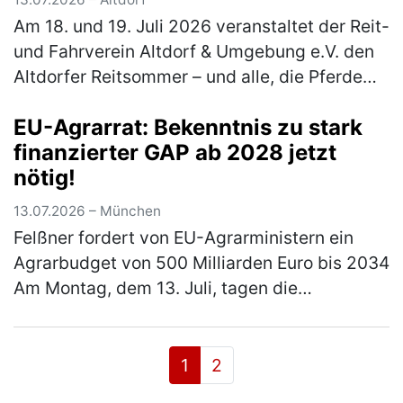
Am 18. und 19. Juli 2026 veranstaltet der Reit-
und Fahrverein Altdorf & Umgebung e.V. den
Altdorfer Reitsommer – und alle, die Pferde
lieben, sind herzlich eingeladen dabei zu sein.
EU-Agrarrat: Bekenntnis zu stark
Besucher erleb…
(mehr)
finanzierter GAP ab 2028 jetzt
nötig!
13.07.2026 – München
Felßner fordert von EU-Agrarministern ein
Agrarbudget von 500 Milliarden Euro bis 2034
Am Montag, dem 13. Juli, tagen die
Agrarminister und Agrarministerinnen der 27
Mitgliedstaaten. Ein Themenschwer…
(mehr)
1
2