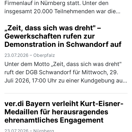
Firmenlauf in Nürnberg statt. Unter den
insgesamt 20.000 Teilnehmenden war die
Rummelsberger Diakonie mit einem
„Zeit, dass sich was dreht" –
engagierten Team von 244 Läufer*innen so
Gewerkschaften rufen zur
star…
(mehr)
Demonstration in Schwandorf auf
23.07.2026 – Oberpfalz
Unter dem Motto „Zeit, dass sich was dreht"
ruft der DGB Schwandorf für Mittwoch, 29.
Juli 2026, 17:00 Uhr zu einer Kundgebung auf
dem Marktplatz Schwandorf auf. Im
Mittelpunkt stehen die Sorgen der B…
(mehr)
ver.di Bayern verleiht Kurt-Eisner-
Medaillen für herausragendes
ehrenamtliches Engagement
23.07.2026 – Nürnberg