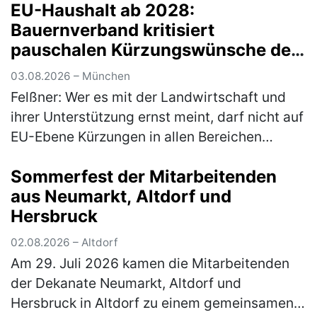
EU-Haushalt ab 2028:
Bauernverband kritisiert
pauschalen Kürzungswünsche der
Bundesregierung
03.08.2026 – München
Felßner: Wer es mit der Landwirtschaft und
ihrer Unterstützung ernst meint, darf nicht auf
EU-Ebene Kürzungen in allen Bereichen
fordern Anlässlich der immer wieder wie erst
Sommerfest der Mitarbeitenden
kürzlich in Dublin vonseit…
(mehr)
aus Neumarkt, Altdorf und
Hersbruck
02.08.2026 – Altdorf
Am 29. Juli 2026 kamen die Mitarbeitenden
der Dekanate Neumarkt, Altdorf und
Hersbruck in Altdorf zu einem gemeinsamen