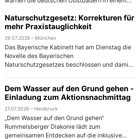
warnen die deutschen Obstbauern in einem
Brandbrief, dem sich auch der Bayerische
Naturschutzgesetz: Korrekturen für
Bauernverband (BBV) anschließt.
mehr Praxistauglichkeit
Mitunterzei…
(mehr)
29.07.2026 – München
Das Bayerische Kabinett hat am Dienstag die
Novelle des Bayerischen
Naturschutzgesetzes beschlossen und damit
den Weg für die Beratungen im Bayerischen
Landtag nach der Sommerpause freigemacht.
Dem Wasser auf den Grund gehen -
"Der B…
(mehr)
Einladung zum Aktionsnachmittag
27.07.2026 – Hersbruck
„Dem Wasser auf den Grund gehen“
Rummelsberger Diakonie lädt zum
gemeinsamen Entdecken auf die inklusive