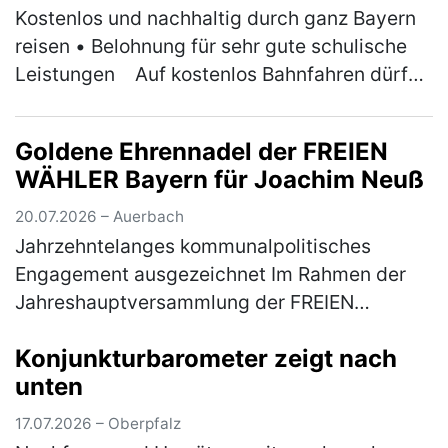
Kostenlos und nachhaltig durch ganz Bayern
reisen • Belohnung für sehr gute schulische
Leistungen ￼Auf kostenlos Bahnfahren dürfen
sich am ersten Ferientag der Sommerferien
wieder Bayerns 1er-Schül…
(mehr)
Goldene Ehrennadel der FREIEN
WÄHLER Bayern für Joachim Neuß
20.07.2026 – Auerbach
Jahrzehntelanges kommunalpolitisches
Engagement ausgezeichnet Im Rahmen der
Jahreshauptversammlung der FREIEN
WÄHLER Auerbach ist Joachim Neuß mit der
Konjunkturbarometer zeigt nach
Goldenen Ehrennadel der FREIEN WÄHLER
unten
Bayern aus…
(mehr)
17.07.2026 – Oberpfalz