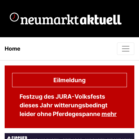
Home
Eilmeldung
Festzug des JURA-Volksfests
dieses Jahr witterungsbedingt
leider ohne Pferdegespanne
mehr