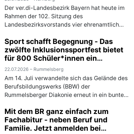
Der ver.di-Landesbezirk Bayern hat heute im
Rahmen der 102. Sitzung des
Landesbezirksvorstands vier ehrenamtlich
engagierte Kolleg*innen mit der Kurt-Eisner-
Sport schafft Begegnung - Das
Medaille ausgezeichnet. Mit der höchsten
zwölfte Inklusionssportfest bietet
Eh…
(mehr)
für 800 Schüler*innen ein
vielfältiges Bewegungsangebot
22.07.2026 – Rummelsberg
Am 14. Juli verwandelte sich das Gelände des
Berufsbildungswerks (BBW) der
Rummelsberger Diakonie erneut in ein buntes
Sportareal. Rund 800 Schüler*innen aus elf
Mit dem BR ganz einfach zum
verschiedenen Schulen waren der Einlad…
Fachabitur - neben Beruf und
(mehr)
Familie. Jetzt anmelden bei