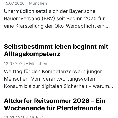
angenommen
15.07.2026 – München
Unermüdlich setzt sich der Bayerische
Bauernverband (BBV) seit Beginn 2025 für
eine Klarstellung der Öko-Weidepflicht ein.
Jetzt konnte ein erster, handfester Erfolg
errungen werden: Einen entsprechen…
(mehr)
Selbstbestimmt leben beginnt mit
Alltagskompetenz
13.07.2026 – München
Welttag für den Kompetenzerwerb junger
Menschen: Vom verantwortungsvollen
Konsum bis zur digitalen Sicherheit – warum
lebensnahe Bildung heute unverzichtbar ist
Altdorfer Reitsommer 2026 – Ein
Am 15. Juli macht der Welttag für den …
Wochenende für Pferdefreunde
(mehr)
13.07.2026 – Altdorf