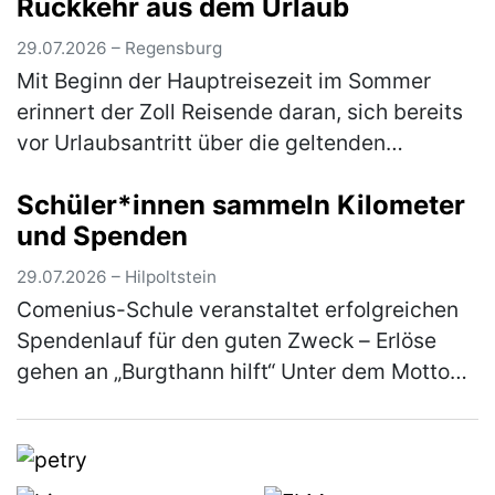
Rückkehr aus dem Urlaub
29.07.2026 – Regensburg
Mit Beginn der Hauptreisezeit im Sommer
erinnert der Zoll Reisende daran, sich bereits
vor Urlaubsantritt über die geltenden
Zollbestimmungen zu informieren. Wer
Schüler*innen sammeln Kilometer
Souvenirs, Einkäufe, Genussmittel (z.B…
und Spenden
(mehr)
29.07.2026 – Hilpoltstein
Comenius-Schule veranstaltet erfolgreichen
Spendenlauf für den guten Zweck – Erlöse
gehen an „Burgthann hilft“ Unter dem Motto
„Gemeinsam laufen für den guten Zweck“ hat
die Comenius-Schule der Rummel…
(mehr)