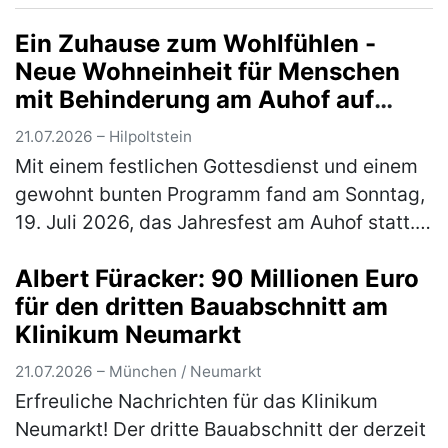
Beilngries auf. Einlass ist um 18 Uhr.…
(mehr)
Ein Zuhause zum Wohlfühlen -
Neue Wohneinheit für Menschen
mit Behinderung am Auhof auf
traditionellem Jahresfest
21.07.2026 – Hilpoltstein
eingeweiht
Mit einem festlichen Gottesdienst und einem
gewohnt bunten Programm fand am Sonntag,
19. Juli 2026, das Jahresfest am Auhof statt.
Neben Musik und Tanzauftritten, Essen und
Albert Füracker: 90 Millionen Euro
Getränken und jeder Menge M…
(mehr)
für den dritten Bauabschnitt am
Klinikum Neumarkt
21.07.2026 – München / Neumarkt
Erfreuliche Nachrichten für das Klinikum
Neumarkt! Der dritte Bauabschnitt der derzeit