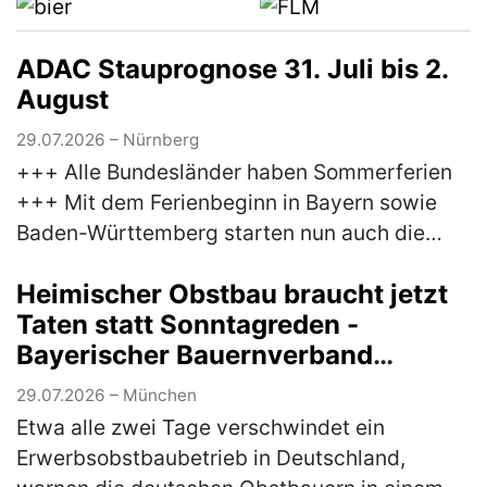
ADAC Stauprognose 31. Juli bis 2.
August
29.07.2026 – Nürnberg
+++ Alle Bundesländer haben Sommerferien
+++ Mit dem Ferienbeginn in Bayern sowie
Baden-Württemberg starten nun auch die
letzten Bundesländer in die Sommerferien.
Heimischer Obstbau braucht jetzt
Damit erreicht der Reiseverkehr sein…
(mehr)
Taten statt Sonntagreden -
Bayerischer Bauernverband
unterstützt Brandbrief der
29.07.2026 – München
Obstbauern
Etwa alle zwei Tage verschwindet ein
Erwerbsobstbaubetrieb in Deutschland,