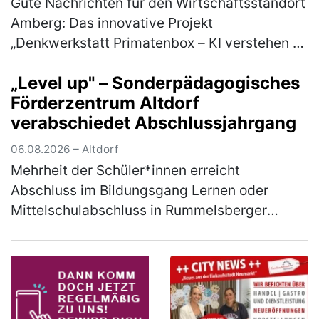
Gute Nachrichten für den Wirtschaftsstandort
Amberg: Das innovative Projekt
„Denkwerkstatt Primatenbox – KI verstehen &
anwenden“ der Wirtschaftsförderung Amberg
„Level up" – Sonderpädagogisches
wird mit 50.000 Euro aus den Mitteln d…
Förderzentrum Altdorf
(mehr)
verabschiedet Abschlussjahrgang
06.08.2026 – Altdorf
Mehrheit der Schüler*innen erreicht
Abschluss im Bildungsgang Lernen oder
Mittelschulabschluss in Rummelsberger
Einrichtung Unter dem Motto „Level up –
Nächster Schritt auf dem Weg ins
Berufsleben" f…
(mehr)