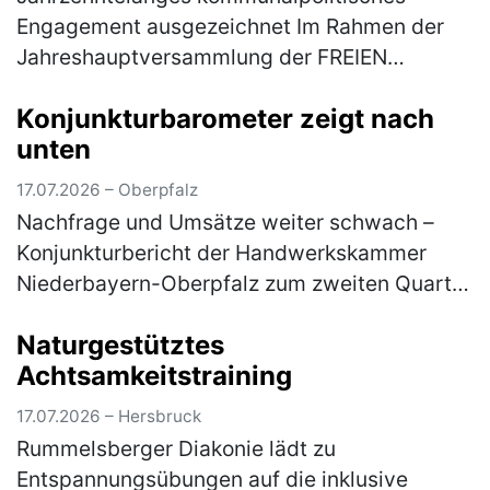
Engagement ausgezeichnet Im Rahmen der
Jahreshauptversammlung der FREIEN
WÄHLER Auerbach ist Joachim Neuß mit der
Konjunkturbarometer zeigt nach
Goldenen Ehrennadel der FREIEN WÄHLER
unten
Bayern aus…
(mehr)
17.07.2026 – Oberpfalz
Nachfrage und Umsätze weiter schwach –
Konjunkturbericht der Handwerkskammer
Niederbayern-Oberpfalz zum zweiten Quartal
2026 Im ostbayerischen Handwerk hat sich
Naturgestütztes
die konjunkturelle Entwicklung im zwei…
Achtsamkeitstraining
(mehr)
17.07.2026 – Hersbruck
Rummelsberger Diakonie lädt zu
Entspannungsübungen auf die inklusive