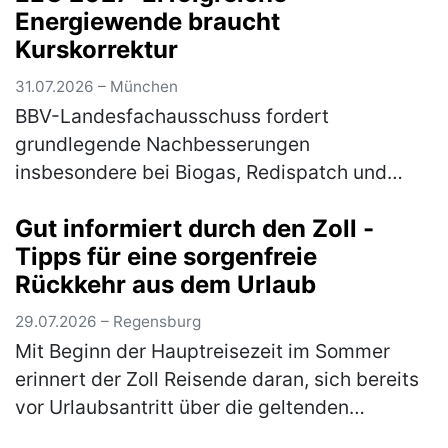
Energiewende braucht
Kurskorrektur
31.07.2026 – München
BBV-Landesfachausschuss fordert
grundlegende Nachbesserungen
insbesondere bei Biogas, Redispatch und
Photovoltaik Am Mittwoch hat das
Gut informiert durch den Zoll -
Bundeskabinett die Novelle für das
Tipps für eine sorgenfreie
Erneuerbare-Energien-Gesetz (EE…
(mehr)
Rückkehr aus dem Urlaub
29.07.2026 – Regensburg
Mit Beginn der Hauptreisezeit im Sommer
erinnert der Zoll Reisende daran, sich bereits
vor Urlaubsantritt über die geltenden
Zollbestimmungen zu informieren. Wer