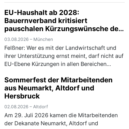
den Fuhrpark des Auhofs, d…
(mehr)
EU-Haushalt ab 2028:
Bauernverband kritisiert
pauschalen Kürzungswünsche der
Bundesregierung
03.08.2026 – München
Felßner: Wer es mit der Landwirtschaft und
ihrer Unterstützung ernst meint, darf nicht auf
EU-Ebene Kürzungen in allen Bereichen
fordern Anlässlich der immer wieder wie erst
Sommerfest der Mitarbeitenden
kürzlich in Dublin vonseit…
(mehr)
aus Neumarkt, Altdorf und
Hersbruck
02.08.2026 – Altdorf
Am 29. Juli 2026 kamen die Mitarbeitenden
der Dekanate Neumarkt, Altdorf und