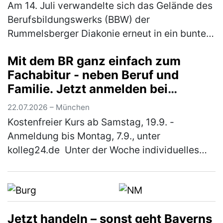
Am 14. Juli verwandelte sich das Gelände des
Berufsbildungswerks (BBW) der
Rummelsberger Diakonie erneut in ein buntes
Sportareal. Rund 800 Schüler*innen aus elf
Mit dem BR ganz einfach zum
verschiedenen Schulen waren der Einlad…
Fachabitur - neben Beruf und
(mehr)
Familie. Jetzt anmelden bei
"kolleg24"
22.07.2026 – München
Kostenfreier Kurs ab Samstag, 19.9. -
Anmeldung bis Montag, 7.9., unter
kolleg24.de Unter der Woche individuelles
Lernen online von zuhause aus und samstags
Unterricht in einer nahe gelegenen Schule…
(mehr)
Jetzt handeln – sonst geht Bayerns