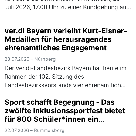
Juli 2026, 17:00 Uhr zu einer Kundgebung auf
dem Marktplatz Schwandorf auf. Im
Mittelpunkt stehen die Sorgen der B…
(mehr)
ver.di Bayern verleiht Kurt-Eisner-
Medaillen für herausragendes
ehrenamtliches Engagement
23.07.2026 – Nürnberg
Der ver.di-Landesbezirk Bayern hat heute im
Rahmen der 102. Sitzung des
Landesbezirksvorstands vier ehrenamtlich
engagierte Kolleg*innen mit der Kurt-Eisner-
Sport schafft Begegnung - Das
Medaille ausgezeichnet. Mit der höchsten
zwölfte Inklusionssportfest bietet
Eh…
(mehr)
für 800 Schüler*innen ein
vielfältiges Bewegungsangebot
22.07.2026 – Rummelsberg