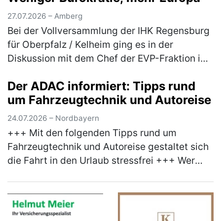
Teilnehmer*innen am Mitt…
(mehr)
27.07.2026 – Amberg
Bei der Vollversammlung der IHK Regensburg
für Oberpfalz / Kelheim ging es in der
Diskussion mit dem Chef der EVP-Fraktion im
Europäischen Parlament, Manfred Weber, um
Der ADAC informiert: Tipps rund
mehr Praxisnähe bei der EU-Polit…
(mehr)
um Fahrzeugtechnik und Autoreise
24.07.2026 – Nordbayern
+++ Mit den folgenden Tipps rund um
Fahrzeugtechnik und Autoreise gestaltet sich
die Fahrt in den Urlaub stressfrei +++ Wer
anlässlich des bevorstehenden
Sommerferienbeginns nächste Woche mit
dem Aut…
(mehr)