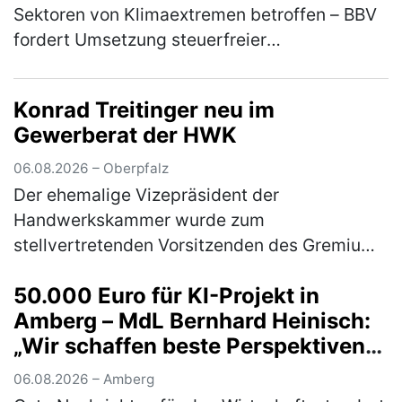
Sektoren von Klimaextremen betroffen – BBV
fordert Umsetzung steuerfreier
Risikoausgleichsrücklage aus
Koalitionsvertrag Die anhaltende Trockenheit
Konrad Treitinger neu im
und Hi…
(mehr)
Gewerberat der HWK
06.08.2026 – Oberpfalz
Der ehemalige Vizepräsident der
Handwerkskammer wurde zum
stellvertretenden Vorsitzenden des Gremiums
gewählt Im Rahmen der
50.000 Euro für KI-Projekt in
Mitgliederversammlung des Gewerberates
Amberg – MdL Bernhard Heinisch:
des ostbayerischen Handwerks wählten …
„Wir schaffen beste Perspektiven
(mehr)
für Unternehmen und Start-ups in
06.08.2026 – Amberg
unserer Region