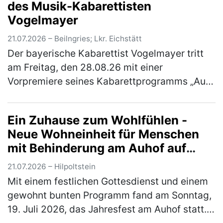
des Musik-Kabarettisten
B…
(mehr)
Vogelmayer
21.07.2026 – Beilngries; Lkr. Eichstätt
Der bayerische Kabarettist Vogelmayer tritt
am Freitag, den 28.08.26 mit einer
Vorpremiere seines Kabarettprogramms „Auf
geht´s!“ im Braugasthof Schattenhofer in
Beilngries auf. Einlass ist um 18 Uhr.…
(mehr)
Ein Zuhause zum Wohlfühlen -
Neue Wohneinheit für Menschen
mit Behinderung am Auhof auf
traditionellem Jahresfest
21.07.2026 – Hilpoltstein
eingeweiht
Mit einem festlichen Gottesdienst und einem
gewohnt bunten Programm fand am Sonntag,
19. Juli 2026, das Jahresfest am Auhof statt.
Neben Musik und Tanzauftritten, Essen und