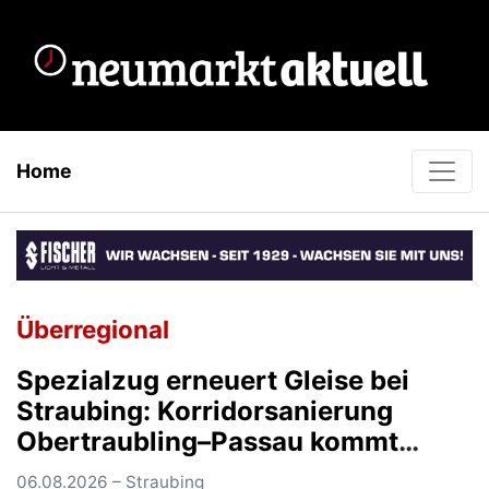
Home
Überregional
Spezialzug erneuert Gleise bei
Straubing: Korridorsanierung
Obertraubling–Passau kommt
planmäßig voran
06.08.2026 – Straubing