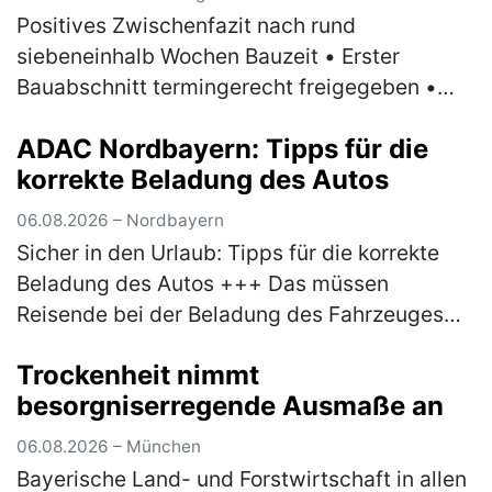
Positives Zwischenfazit nach rund
siebeneinhalb Wochen Bauzeit • Erster
Bauabschnitt termingerecht freigegeben •
Ersatzverkehr nach anfänglichen
ADAC Nordbayern: Tipps für die
Herausforderungen stabilisiert •
korrekte Beladung des Autos
Spezialmaschine erneue…
(mehr)
06.08.2026 – Nordbayern
Sicher in den Urlaub: Tipps für die korrekte
Beladung des Autos +++ Das müssen
Reisende bei der Beladung des Fahrzeuges
beachten +++ Bußgelder und Strafen drohen
Trockenheit nimmt
bei Missachtung der Vorgaben +++ Sch…
besorgniserregende Ausmaße an
(mehr)
06.08.2026 – München
Bayerische Land- und Forstwirtschaft in allen