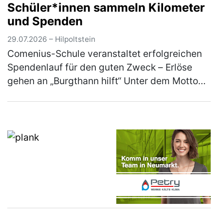
Schüler*innen sammeln Kilometer
Souvenirs, Einkäufe, Genussmittel (z.B…
und Spenden
(mehr)
29.07.2026 – Hilpoltstein
Comenius-Schule veranstaltet erfolgreichen
Spendenlauf für den guten Zweck – Erlöse
gehen an „Burgthann hilft“ Unter dem Motto
„Gemeinsam laufen für den guten Zweck“ hat
die Comenius-Schule der Rummel…
(mehr)