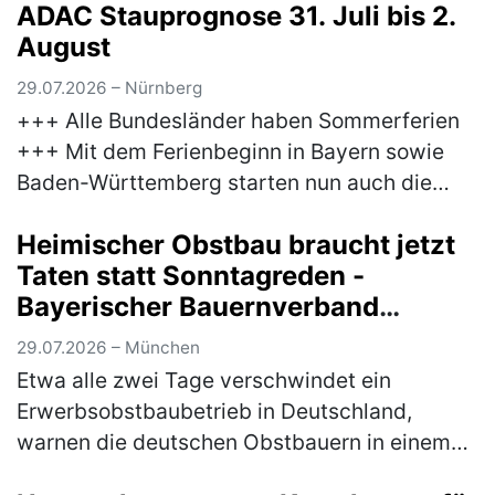
ADAC Stauprognose 31. Juli bis 2.
August
29.07.2026 – Nürnberg
+++ Alle Bundesländer haben Sommerferien
+++ Mit dem Ferienbeginn in Bayern sowie
Baden-Württemberg starten nun auch die
letzten Bundesländer in die Sommerferien.
Heimischer Obstbau braucht jetzt
Damit erreicht der Reiseverkehr sein…
(mehr)
Taten statt Sonntagreden -
Bayerischer Bauernverband
unterstützt Brandbrief der
29.07.2026 – München
Obstbauern
Etwa alle zwei Tage verschwindet ein
Erwerbsobstbaubetrieb in Deutschland,
warnen die deutschen Obstbauern in einem
Brandbrief, dem sich auch der Bayerische