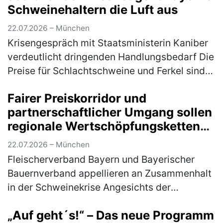
Schweinehaltern die Luft aus
22.07.2026 – München
Krisengespräch mit Staatsministerin Kaniber
verdeutlicht dringenden Handlungsbedarf Die
Preise für Schlachtschweine und Ferkel sind
trotz schönstem Sommerwetter; Grillsaison
Fairer Preiskorridor und
und Fußballweltmeisterscha…
(mehr)
partnerschaftlicher Umgang sollen
regionale Wertschöpfungsketten
sichern
22.07.2026 – München
Fleischerverband Bayern und Bayerischer
Bauernverband appellieren an Zusammenhalt
in der Schweinekrise Angesichts der
anhaltend schwierigen Situation auf dem
„Auf geht´s!“ – Das neue Programm
Schweinemarkt rufen der Fleischerverband