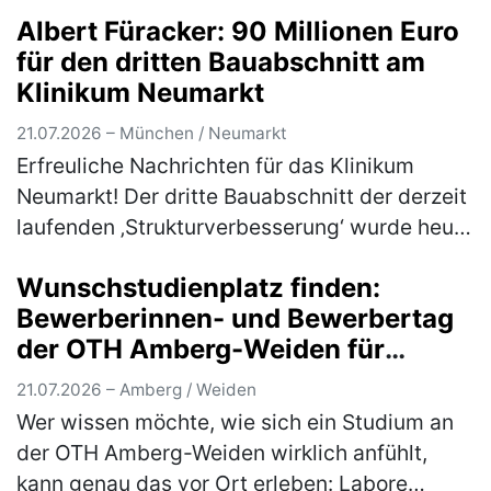
Albert Füracker: 90 Millionen Euro
Getränken und jeder Menge M…
(mehr)
für den dritten Bauabschnitt am
Klinikum Neumarkt
21.07.2026 – München / Neumarkt
Erfreuliche Nachrichten für das Klinikum
Neumarkt! Der dritte Bauabschnitt der derzeit
laufenden ‚Strukturverbesserung‘ wurde heute
mit förderfähigen Kosten von 90 Millionen
Wunschstudienplatz finden:
Euro in das Jahreskrankenh…
(mehr)
Bewerberinnen- und Bewerbertag
der OTH Amberg-Weiden für
Studieninteressierte und Bewerber
21.07.2026 – Amberg / Weiden
Wer wissen möchte, wie sich ein Studium an
der OTH Amberg-Weiden wirklich anfühlt,
kann genau das vor Ort erleben: Labore