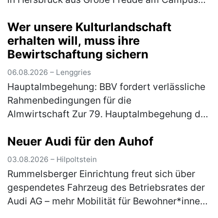
Haus Weiher: Die inklusive Streuobstwiese
Wer unsere Kulturlandschaft
des Fachbereichs Autismus d…
(mehr)
erhalten will, muss ihre
Bewirtschaftung sichern
06.08.2026 – Lenggries
Hauptalmbegehung: BBV fordert verlässliche
Rahmenbedingungen für die
Almwirtschaft Zur 79. Hauptalmbegehung des
Almwirtschaftlichen Vereins Oberbayern am
Neuer Audi für den Auhof
Mittwoch (5. August) auf den
Schönbergalmen be…
(mehr)
03.08.2026 – Hilpoltstein
Rummelsberger Einrichtung freut sich über
gespendetes Fahrzeug des Betriebsrates der
Audi AG – mehr Mobilität für Bewohner*innen
Ein nagelneuer Audi A3 bereichert ab sofort