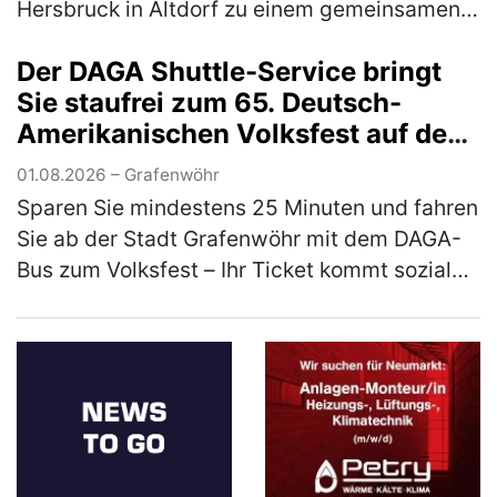
Hersbruck in Altdorf zu einem gemeinsamen
Sommerfest zusammen. Den Auftakt bildete
Der DAGA Shuttle-Service bringt
eine Stadtführung durch Altdorf: Die Tei…
Sie staufrei zum 65. Deutsch-
(mehr)
Amerikanischen Volksfest auf den
Truppenübungsplatz
01.08.2026 – Grafenwöhr
Sparen Sie mindestens 25 Minuten und fahren
Sie ab der Stadt Grafenwöhr mit dem DAGA-
Bus zum Volksfest – Ihr Ticket kommt sozialen
Projekten und den Feuerwehren zugute Der
Deutsch-Amerikanische Gemei…
(mehr)