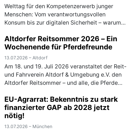
Welttag für den Kompetenzerwerb junger
Menschen: Vom verantwortungsvollen
Konsum bis zur digitalen Sicherheit – warum
lebensnahe Bildung heute unverzichtbar ist
Altdorfer Reitsommer 2026 – Ein
Am 15. Juli macht der Welttag für den …
Wochenende für Pferdefreunde
(mehr)
13.07.2026 – Altdorf
Am 18. und 19. Juli 2026 veranstaltet der Reit-
und Fahrverein Altdorf & Umgebung e.V. den
Altdorfer Reitsommer – und alle, die Pferde
lieben, sind herzlich eingeladen dabei zu sein.
EU-Agrarrat: Bekenntnis zu stark
Besucher erleb…
(mehr)
finanzierter GAP ab 2028 jetzt
nötig!
13.07.2026 – München