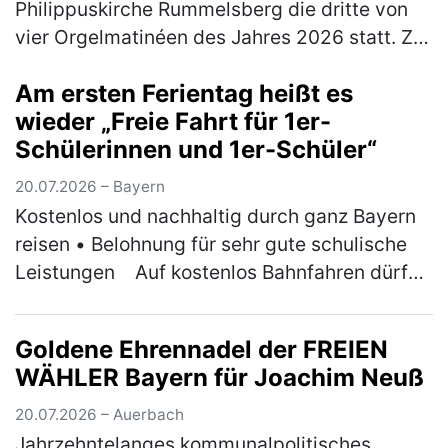
Philippuskirche Rummelsberg die dritte von
vier Orgelmatinéen des Jahres 2026 statt. Zu
Gast ist der Musikdirektor der Kathedrale von
Am ersten Ferientag heißt es
Västeras in Schweden, Ben…
(mehr)
wieder „Freie Fahrt für 1er-
Schülerinnen und 1er-Schüler“
20.07.2026 – Bayern
Kostenlos und nachhaltig durch ganz Bayern
reisen • Belohnung für sehr gute schulische
Leistungen ￼Auf kostenlos Bahnfahren dürfen
sich am ersten Ferientag der Sommerferien
wieder Bayerns 1er-Schül…
(mehr)
Goldene Ehrennadel der FREIEN
WÄHLER Bayern für Joachim Neuß
20.07.2026 – Auerbach
Jahrzehntelanges kommunalpolitisches