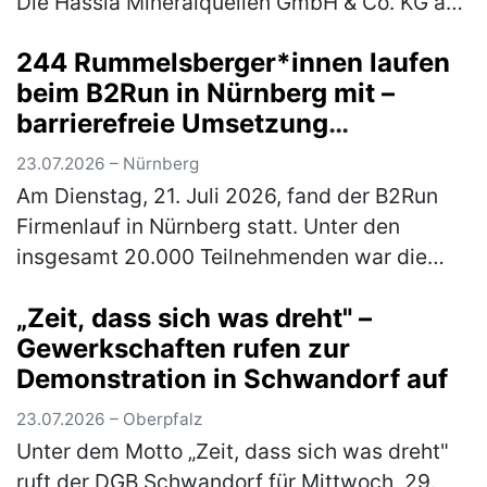
Die Hassia Mineralquellen GmbH & Co. KG aus
Bad Vilbel in Hessen, erhält für ihre
244 Rummelsberger*innen laufen
Mineralwassermarke „Elisabethen Quelle“ das
beim B2Run in Nürnberg mit –
begehrte…
(mehr)
barrierefreie Umsetzung
ermöglichte Rollstuhlfahrer*innen
23.07.2026 – Nürnberg
Teilnahme am Firmenlauf
Am Dienstag, 21. Juli 2026, fand der B2Run
Firmenlauf in Nürnberg statt. Unter den
insgesamt 20.000 Teilnehmenden war die
Rummelsberger Diakonie mit einem
„Zeit, dass sich was dreht" –
engagierten Team von 244 Läufer*innen so
Gewerkschaften rufen zur
star…
(mehr)
Demonstration in Schwandorf auf
23.07.2026 – Oberpfalz
Unter dem Motto „Zeit, dass sich was dreht"
ruft der DGB Schwandorf für Mittwoch, 29.