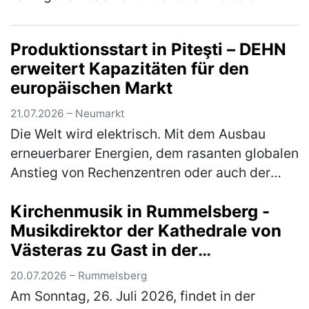
erkunden, mit Studierenden ins Gespräch
kommen, Studiengänge aus erster Hand k…
Produktionsstart in Piteşti – DEHN
(mehr)
erweitert Kapazitäten für den
europäischen Markt
21.07.2026 – Neumarkt
Die Welt wird elektrisch. Mit dem Ausbau
erneuerbarer Energien, dem rasanten globalen
Anstieg von Rechenzentren oder auch der
immer stärkeren Vernetzung von Gebäuden ist
Kirchenmusik in Rummelsberg -
die Elektrobranche zentraler…
(mehr)
Musikdirektor der Kathedrale von
Västeras zu Gast in der
Philippuskirche
20.07.2026 – Rummelsberg
Am Sonntag, 26. Juli 2026, findet in der