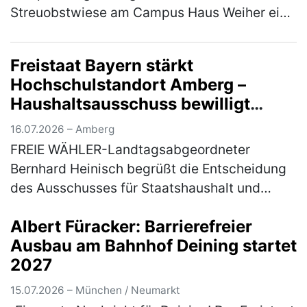
Streuobstwiese am Campus Haus Weiher ein
Die Natur mit allen Sinnen erleben - das
können die Teilnehmer*innen am Mittwoch,
Freistaat Bayern stärkt
22. Jul…
(mehr)
Hochschulstandort Amberg –
Haushaltsausschuss bewilligt
Nachtrag für Brandschutz- und
16.07.2026 – Amberg
Sanierungsmaßnahmen
FREIE WÄHLER-Landtagsabgeordneter
Bernhard Heinisch begrüßt die Entscheidung
des Ausschusses für Staatshaushalt und
Finanzfragen des Bayerischen Landtags, den
Albert Füracker: Barrierefreier
3. Nachtrag für die baulichen Brandschutz…
Ausbau am Bahnhof Deining startet
(mehr)
2027
15.07.2026 – München / Neumarkt