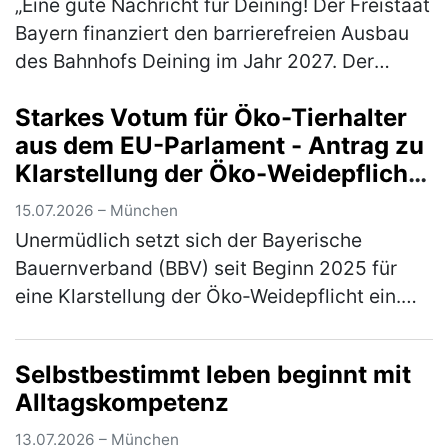
„Eine gute Nachricht für Deining! Der Freistaat
Bayern finanziert den barrierefreien Ausbau
des Bahnhofs Deining im Jahr 2027. Der
zuständige Verkehrsminister Christian
Starkes Votum für Öko-Tierhalter
Bernreiter, MdL, hat mir mitget…
(mehr)
aus dem EU-Parlament - Antrag zu
Klarstellung der Öko-Weidepflicht
angenommen
15.07.2026 – München
Unermüdlich setzt sich der Bayerische
Bauernverband (BBV) seit Beginn 2025 für
eine Klarstellung der Öko-Weidepflicht ein.
Jetzt konnte ein erster, handfester Erfolg
errungen werden: Einen entsprechen…
(mehr)
Selbstbestimmt leben beginnt mit
Alltagskompetenz
13.07.2026 – München