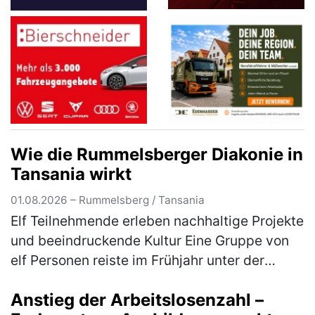
Wie die Rummelsberger Diakonie in
Tansania wirkt
01.08.2026 – Rummelsberg / Tansania
Elf Teilnehmende erleben nachhaltige Projekte
und beeindruckende Kultur Eine Gruppe von
elf Personen reiste im Frühjahr unter der
Leitung von Gabriele Lehrke-Neidhardt und
Anstieg der Arbeitslosenzahl –
Günter Neidhardt nach Tansan…
(mehr)