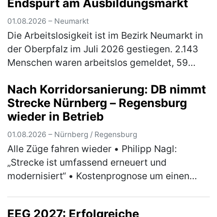
Endspurt am Ausbildungsmarkt
01.08.2026 – Neumarkt
Die Arbeitslosigkeit ist im Bezirk Neumarkt in
der Oberpfalz im Juli 2026 gestiegen. 2.143
Menschen waren arbeitslos gemeldet, 59
Personen mehr (3 Prozent) als im Juni, aber
Nach Korridorsanierung: DB nimmt
90 Personen bzw. 4 Prozent…
(mehr)
Strecke Nürnberg – Regensburg
wieder in Betrieb
01.08.2026 – Nürnberg / Regensburg
Alle Züge fahren wieder • Philipp Nagl:
„Strecke ist umfassend erneuert und
modernisiert“ • Kostenprognose um einen
dreistelligen Millionenbetrag abgesenkt •
Positive Bilanz zu Umleiterkonzept und Ers…
EEG 2027: Erfolgreiche
(mehr)