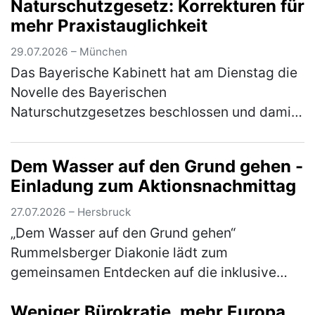
Naturschutzgesetz: Korrekturen für
Bauernverband (BBV) anschließt.
mehr Praxistauglichkeit
Mitunterzei…
(mehr)
29.07.2026 – München
Das Bayerische Kabinett hat am Dienstag die
Novelle des Bayerischen
Naturschutzgesetzes beschlossen und damit
den Weg für die Beratungen im Bayerischen
Landtag nach der Sommerpause freigemacht.
Dem Wasser auf den Grund gehen -
"Der B…
(mehr)
Einladung zum Aktionsnachmittag
27.07.2026 – Hersbruck
„Dem Wasser auf den Grund gehen“
Rummelsberger Diakonie lädt zum
gemeinsamen Entdecken auf die inklusive
Streuobstwiese am Campus Haus Weiher
Weniger Bürokratie, mehr Europa
ein Dem Element Wasser gehen die