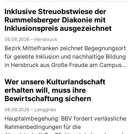
Inklusive Streuobstwiese der
Rummelsberger Diakonie mit
Inklusionspreis ausgezeichnet
06.08.2026 – Hersbruck
Bezirk Mittelfranken zeichnet Begegnungsort
für gelebte Inklusion und nachhaltige Bildung
in Hersbruck aus Große Freude am Campus
Haus Weiher: Die inklusive Streuobstwiese
Wer unsere Kulturlandschaft
des Fachbereichs Autismus d…
(mehr)
erhalten will, muss ihre
Bewirtschaftung sichern
06.08.2026 – Lenggries
Hauptalmbegehung: BBV fordert verlässliche
Rahmenbedingungen für die