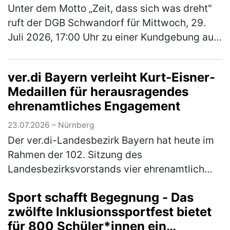
Unter dem Motto „Zeit, dass sich was dreht"
ruft der DGB Schwandorf für Mittwoch, 29.
Juli 2026, 17:00 Uhr zu einer Kundgebung auf
dem Marktplatz Schwandorf auf. Im
Mittelpunkt stehen die Sorgen der B…
(mehr)
ver.di Bayern verleiht Kurt-Eisner-
Medaillen für herausragendes
ehrenamtliches Engagement
23.07.2026 – Nürnberg
Der ver.di-Landesbezirk Bayern hat heute im
Rahmen der 102. Sitzung des
Landesbezirksvorstands vier ehrenamtlich
engagierte Kolleg*innen mit der Kurt-Eisner-
Sport schafft Begegnung - Das
Medaille ausgezeichnet. Mit der höchsten
zwölfte Inklusionssportfest bietet
Eh…
(mehr)
für 800 Schüler*innen ein