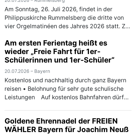
20.07.2026 – Rummelsberg
Am Sonntag, 26. Juli 2026, findet in der
Philippuskirche Rummelsberg die dritte von
vier Orgelmatinéen des Jahres 2026 statt. Zu
Gast ist der Musikdirektor der Kathedrale von
Am ersten Ferientag heißt es
Västeras in Schweden, Ben…
(mehr)
wieder „Freie Fahrt für 1er-
Schülerinnen und 1er-Schüler“
20.07.2026 – Bayern
Kostenlos und nachhaltig durch ganz Bayern
reisen • Belohnung für sehr gute schulische
Leistungen ￼Auf kostenlos Bahnfahren dürfen
sich am ersten Ferientag der Sommerferien
wieder Bayerns 1er-Schül…
(mehr)
Goldene Ehrennadel der FREIEN
WÄHLER Bayern für Joachim Neuß