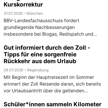
Kurskorrektur
31.07.2026 – München
BBV-Landesfachausschuss fordert
grundlegende Nachbesserungen
insbesondere bei Biogas, Redispatch und
Photovoltaik Am Mittwoch hat das
Gut informiert durch den Zoll -
Bundeskabinett die Novelle für das
Tipps für eine sorgenfreie
Erneuerbare-Energien-Gesetz (EE…
(mehr)
Rückkehr aus dem Urlaub
29.07.2026 – Regensburg
Mit Beginn der Hauptreisezeit im Sommer
erinnert der Zoll Reisende daran, sich bereits
vor Urlaubsantritt über die geltenden
Zollbestimmungen zu informieren. Wer
Schüler*innen sammeln Kilometer
Souvenirs, Einkäufe, Genussmittel (z.B…