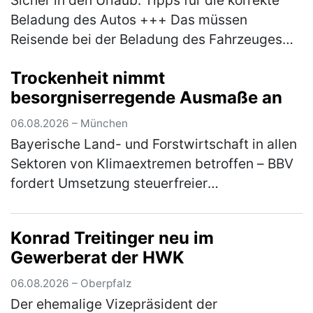
Beladung des Autos +++ Das müssen
Reisende bei der Beladung des Fahrzeuges
beachten +++ Bußgelder und Strafen drohen
Trockenheit nimmt
bei Missachtung der Vorgaben +++ Sch…
besorgniserregende Ausmaße an
(mehr)
06.08.2026 – München
Bayerische Land- und Forstwirtschaft in allen
Sektoren von Klimaextremen betroffen – BBV
fordert Umsetzung steuerfreier
Risikoausgleichsrücklage aus
Koalitionsvertrag Die anhaltende Trockenheit
Konrad Treitinger neu im
und Hi…
(mehr)
Gewerberat der HWK
06.08.2026 – Oberpfalz
Der ehemalige Vizepräsident der