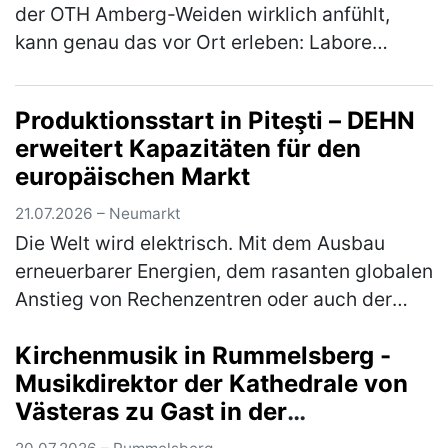
der OTH Amberg-Weiden wirklich anfühlt,
kann genau das vor Ort erleben: Labore
erkunden, mit Studierenden ins Gespräch
kommen, Studiengänge aus erster Hand k…
Produktionsstart in Piteşti – DEHN
(mehr)
erweitert Kapazitäten für den
europäischen Markt
21.07.2026 – Neumarkt
Die Welt wird elektrisch. Mit dem Ausbau
erneuerbarer Energien, dem rasanten globalen
Anstieg von Rechenzentren oder auch der
immer stärkeren Vernetzung von Gebäuden ist
Kirchenmusik in Rummelsberg -
die Elektrobranche zentraler…
(mehr)
Musikdirektor der Kathedrale von
Västeras zu Gast in der
Philippuskirche