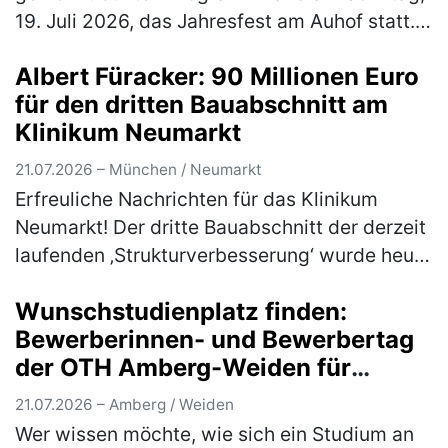
19. Juli 2026, das Jahresfest am Auhof statt.
Neben Musik und Tanzauftritten, Essen und
Albert Füracker: 90 Millionen Euro
Getränken und jeder Menge M…
(mehr)
für den dritten Bauabschnitt am
Klinikum Neumarkt
21.07.2026 – München / Neumarkt
Erfreuliche Nachrichten für das Klinikum
Neumarkt! Der dritte Bauabschnitt der derzeit
laufenden ‚Strukturverbesserung‘ wurde heute
mit förderfähigen Kosten von 90 Millionen
Wunschstudienplatz finden:
Euro in das Jahreskrankenh…
(mehr)
Bewerberinnen- und Bewerbertag
der OTH Amberg-Weiden für
Studieninteressierte und Bewerber
21.07.2026 – Amberg / Weiden
Wer wissen möchte, wie sich ein Studium an