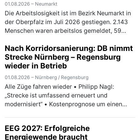
01.08.2026 – Neumarkt
Die Arbeitslosigkeit ist im Bezirk Neumarkt in
der Oberpfalz im Juli 2026 gestiegen. 2.143
Menschen waren arbeitslos gemeldet, 59
Personen mehr (3 Prozent) als im Juni, aber
Nach Korridorsanierung: DB nimmt
90 Personen bzw. 4 Prozent…
(mehr)
Strecke Nürnberg – Regensburg
wieder in Betrieb
01.08.2026 – Nürnberg / Regensburg
Alle Züge fahren wieder • Philipp Nagl:
„Strecke ist umfassend erneuert und
modernisiert“ • Kostenprognose um einen
dreistelligen Millionenbetrag abgesenkt •
Positive Bilanz zu Umleiterkonzept und Ers…
EEG 2027: Erfolgreiche
(mehr)
Energiewende braucht