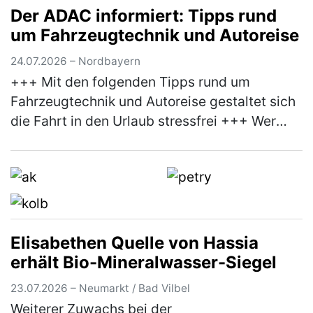
Der ADAC informiert: Tipps rund
mehr Praxisnähe bei der EU-Polit…
(mehr)
um Fahrzeugtechnik und Autoreise
24.07.2026 – Nordbayern
+++ Mit den folgenden Tipps rund um
Fahrzeugtechnik und Autoreise gestaltet sich
die Fahrt in den Urlaub stressfrei +++ Wer
anlässlich des bevorstehenden
Sommerferienbeginns nächste Woche mit
dem Aut…
(mehr)
Elisabethen Quelle von Hassia
erhält Bio-Mineralwasser-Siegel
23.07.2026 – Neumarkt / Bad Vilbel
Weiterer Zuwachs bei der