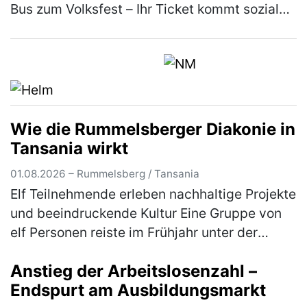
Bus zum Volksfest – Ihr Ticket kommt sozialen
Projekten und den Feuerwehren zugute Der
Deutsch-Amerikanische Gemei…
(mehr)
Wie die Rummelsberger Diakonie in
Tansania wirkt
01.08.2026 – Rummelsberg / Tansania
Elf Teilnehmende erleben nachhaltige Projekte
und beeindruckende Kultur Eine Gruppe von
elf Personen reiste im Frühjahr unter der
Leitung von Gabriele Lehrke-Neidhardt und
Anstieg der Arbeitslosenzahl –
Günter Neidhardt nach Tansan…
(mehr)
Endspurt am Ausbildungsmarkt