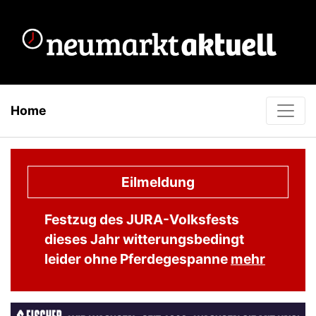
Home
Eilmeldung
Festzug des JURA-Volksfests
dieses Jahr witterungsbedingt
leider ohne Pferdegespanne
mehr