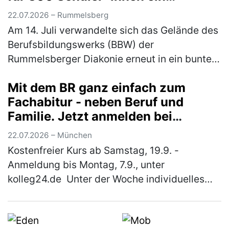
vielfältiges Bewegungsangebot
22.07.2026 – Rummelsberg
Am 14. Juli verwandelte sich das Gelände des
Berufsbildungswerks (BBW) der
Rummelsberger Diakonie erneut in ein buntes
Sportareal. Rund 800 Schüler*innen aus elf
Mit dem BR ganz einfach zum
verschiedenen Schulen waren der Einlad…
Fachabitur - neben Beruf und
(mehr)
Familie. Jetzt anmelden bei
"kolleg24"
22.07.2026 – München
Kostenfreier Kurs ab Samstag, 19.9. -
Anmeldung bis Montag, 7.9., unter
kolleg24.de Unter der Woche individuelles
Lernen online von zuhause aus und samstags
Unterricht in einer nahe gelegenen Schule…
(mehr)