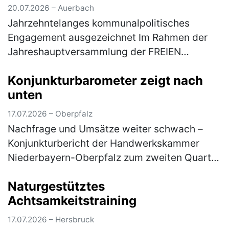
20.07.2026 – Auerbach
Jahrzehntelanges kommunalpolitisches
Engagement ausgezeichnet Im Rahmen der
Jahreshauptversammlung der FREIEN
WÄHLER Auerbach ist Joachim Neuß mit der
Konjunkturbarometer zeigt nach
Goldenen Ehrennadel der FREIEN WÄHLER
unten
Bayern aus…
(mehr)
17.07.2026 – Oberpfalz
Nachfrage und Umsätze weiter schwach –
Konjunkturbericht der Handwerkskammer
Niederbayern-Oberpfalz zum zweiten Quartal
2026 Im ostbayerischen Handwerk hat sich
Naturgestütztes
die konjunkturelle Entwicklung im zwei…
Achtsamkeitstraining
(mehr)
17.07.2026 – Hersbruck