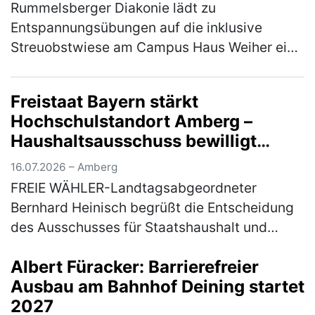
Rummelsberger Diakonie lädt zu
Entspannungsübungen auf die inklusive
Streuobstwiese am Campus Haus Weiher ein
Die Natur mit allen Sinnen erleben - das
können die Teilnehmer*innen am Mittwoch,
Freistaat Bayern stärkt
22. Jul…
(mehr)
Hochschulstandort Amberg –
Haushaltsausschuss bewilligt
Nachtrag für Brandschutz- und
16.07.2026 – Amberg
Sanierungsmaßnahmen
FREIE WÄHLER-Landtagsabgeordneter
Bernhard Heinisch begrüßt die Entscheidung
des Ausschusses für Staatshaushalt und
Finanzfragen des Bayerischen Landtags, den
Albert Füracker: Barrierefreier
3. Nachtrag für die baulichen Brandschutz…
Ausbau am Bahnhof Deining startet
(mehr)
2027