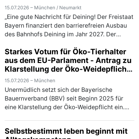
15.07.2026 – München / Neumarkt
„Eine gute Nachricht für Deining! Der Freistaat
Bayern finanziert den barrierefreien Ausbau
des Bahnhofs Deining im Jahr 2027. Der
zuständige Verkehrsminister Christian
Starkes Votum für Öko-Tierhalter
Bernreiter, MdL, hat mir mitget…
(mehr)
aus dem EU-Parlament - Antrag zu
Klarstellung der Öko-Weidepflicht
angenommen
15.07.2026 – München
Unermüdlich setzt sich der Bayerische
Bauernverband (BBV) seit Beginn 2025 für
eine Klarstellung der Öko-Weidepflicht ein.
Jetzt konnte ein erster, handfester Erfolg
errungen werden: Einen entsprechen…
(mehr)
Selbstbestimmt leben beginnt mit