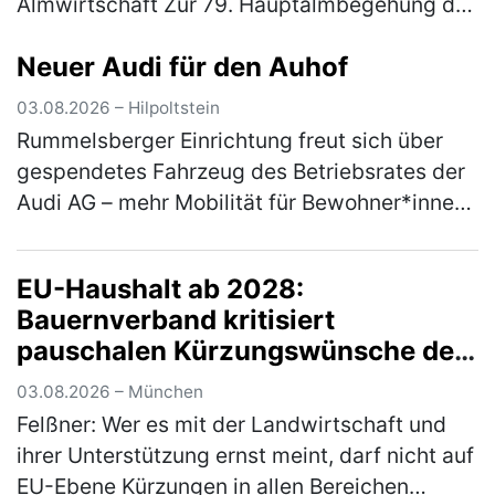
Almwirtschaft Zur 79. Hauptalmbegehung des
Almwirtschaftlichen Vereins Oberbayern am
Neuer Audi für den Auhof
Mittwoch (5. August) auf den
Schönbergalmen be…
(mehr)
03.08.2026 – Hilpoltstein
Rummelsberger Einrichtung freut sich über
gespendetes Fahrzeug des Betriebsrates der
Audi AG – mehr Mobilität für Bewohner*innen
Ein nagelneuer Audi A3 bereichert ab sofort
den Fuhrpark des Auhofs, d…
(mehr)
EU-Haushalt ab 2028:
Bauernverband kritisiert
pauschalen Kürzungswünsche der
Bundesregierung
03.08.2026 – München
Felßner: Wer es mit der Landwirtschaft und
ihrer Unterstützung ernst meint, darf nicht auf
EU-Ebene Kürzungen in allen Bereichen