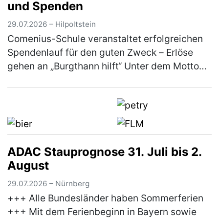
und Spenden
(mehr)
29.07.2026 – Hilpoltstein
Comenius-Schule veranstaltet erfolgreichen
Spendenlauf für den guten Zweck – Erlöse
gehen an „Burgthann hilft“ Unter dem Motto
„Gemeinsam laufen für den guten Zweck“ hat
die Comenius-Schule der Rummel…
(mehr)
ADAC Stauprognose 31. Juli bis 2.
August
29.07.2026 – Nürnberg
+++ Alle Bundesländer haben Sommerferien
+++ Mit dem Ferienbeginn in Bayern sowie