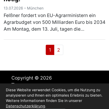
13.07.2026 – München
Felßner fordert von EU-Agrarministern ein
Agrarbudget von 500 Milliarden Euro bis 2034
Am Montag, dem 13. Juli, tagen die
Agrarminister und Agrarministerinnen der 27
Mitgliedstaaten. Ein Themenschwer…
(mehr)
1
2
Copyright © 2026
Diese Website verwendet Cookies, um die Nutzung zu
Impressum
analysieren und Ihnen ein optimales Erlebnis zu bieten.
Datenschutz
Weitere Informationen finden Sie in unserer
Cookie-Einstellungen
Datenschutzerklärung
.