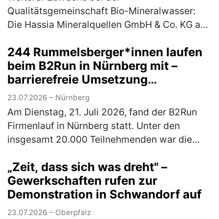
Qualitätsgemeinschaft Bio-Mineralwasser:
Die Hassia Mineralquellen GmbH & Co. KG aus
Bad Vilbel in Hessen, erhält für ihre
244 Rummelsberger*innen laufen
Mineralwassermarke „Elisabethen Quelle“ das
beim B2Run in Nürnberg mit –
begehrte…
(mehr)
barrierefreie Umsetzung
ermöglichte Rollstuhlfahrer*innen
23.07.2026 – Nürnberg
Teilnahme am Firmenlauf
Am Dienstag, 21. Juli 2026, fand der B2Run
Firmenlauf in Nürnberg statt. Unter den
insgesamt 20.000 Teilnehmenden war die
Rummelsberger Diakonie mit einem
„Zeit, dass sich was dreht" –
engagierten Team von 244 Läufer*innen so
Gewerkschaften rufen zur
star…
(mehr)
Demonstration in Schwandorf auf
23.07.2026 – Oberpfalz