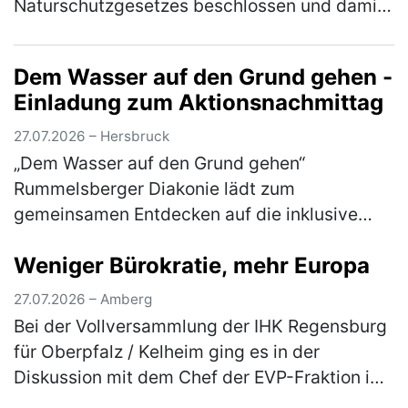
Naturschutzgesetzes beschlossen und damit
den Weg für die Beratungen im Bayerischen
Landtag nach der Sommerpause freigemacht.
Dem Wasser auf den Grund gehen -
"Der B…
(mehr)
Einladung zum Aktionsnachmittag
27.07.2026 – Hersbruck
„Dem Wasser auf den Grund gehen“
Rummelsberger Diakonie lädt zum
gemeinsamen Entdecken auf die inklusive
Streuobstwiese am Campus Haus Weiher
Weniger Bürokratie, mehr Europa
ein Dem Element Wasser gehen die
Teilnehmer*innen am Mitt…
(mehr)
27.07.2026 – Amberg
Bei der Vollversammlung der IHK Regensburg
für Oberpfalz / Kelheim ging es in der
Diskussion mit dem Chef der EVP-Fraktion im
Europäischen Parlament, Manfred Weber, um