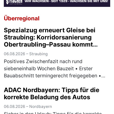
Überregional
Spezialzug erneuert Gleise bei
Straubing: Korridorsanierung
Obertraubling–Passau kommt
planmäßig voran
06.08.2026 – Straubing
Positives Zwischenfazit nach rund
siebeneinhalb Wochen Bauzeit • Erster
Bauabschnitt termingerecht freigegeben •
Ersatzverkehr nach anfänglichen
ADAC Nordbayern: Tipps für die
Herausforderungen stabilisiert •
korrekte Beladung des Autos
Spezialmaschine erneue…
(mehr)
06.08.2026 – Nordbayern
Sicher in den Urlaub: Tipps für die korrekte