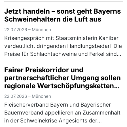
Jetzt handeln – sonst geht Bayerns
Schweinehaltern die Luft aus
22.07.2026 – München
Krisengespräch mit Staatsministerin Kaniber
verdeutlicht dringenden Handlungsbedarf Die
Preise für Schlachtschweine und Ferkel sind
trotz schönstem Sommerwetter; Grillsaison
Fairer Preiskorridor und
und Fußballweltmeisterscha…
(mehr)
partnerschaftlicher Umgang sollen
regionale Wertschöpfungsketten
sichern
22.07.2026 – München
Fleischerverband Bayern und Bayerischer
Bauernverband appellieren an Zusammenhalt
in der Schweinekrise Angesichts der