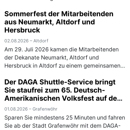
fordern Anlässlich der immer wieder wie erst
Sommerfest der Mitarbeitenden
kürzlich in Dublin vonseit…
(mehr)
aus Neumarkt, Altdorf und
Hersbruck
02.08.2026 – Altdorf
Am 29. Juli 2026 kamen die Mitarbeitenden
der Dekanate Neumarkt, Altdorf und
Hersbruck in Altdorf zu einem gemeinsamen
Sommerfest zusammen. Den Auftakt bildete
Der DAGA Shuttle-Service bringt
eine Stadtführung durch Altdorf: Die Tei…
Sie staufrei zum 65. Deutsch-
(mehr)
Amerikanischen Volksfest auf den
Truppenübungsplatz
01.08.2026 – Grafenwöhr
Sparen Sie mindestens 25 Minuten und fahren
Sie ab der Stadt Grafenwöhr mit dem DAGA-