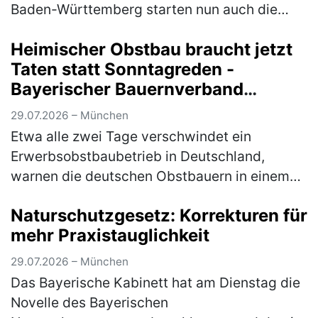
Baden-Württemberg starten nun auch die
letzten Bundesländer in die Sommerferien.
Heimischer Obstbau braucht jetzt
Damit erreicht der Reiseverkehr sein…
(mehr)
Taten statt Sonntagreden -
Bayerischer Bauernverband
unterstützt Brandbrief der
29.07.2026 – München
Obstbauern
Etwa alle zwei Tage verschwindet ein
Erwerbsobstbaubetrieb in Deutschland,
warnen die deutschen Obstbauern in einem
Brandbrief, dem sich auch der Bayerische
Naturschutzgesetz: Korrekturen für
Bauernverband (BBV) anschließt.
mehr Praxistauglichkeit
Mitunterzei…
(mehr)
29.07.2026 – München
Das Bayerische Kabinett hat am Dienstag die
Novelle des Bayerischen