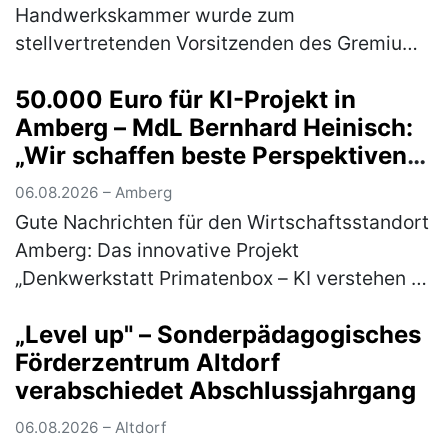
Handwerkskammer wurde zum
stellvertretenden Vorsitzenden des Gremiums
gewählt Im Rahmen der
50.000 Euro für KI-Projekt in
Mitgliederversammlung des Gewerberates
Amberg – MdL Bernhard Heinisch:
des ostbayerischen Handwerks wählten …
„Wir schaffen beste Perspektiven
(mehr)
für Unternehmen und Start-ups in
06.08.2026 – Amberg
unserer Region
Gute Nachrichten für den Wirtschaftsstandort
Amberg: Das innovative Projekt
„Denkwerkstatt Primatenbox – KI verstehen &
anwenden“ der Wirtschaftsförderung Amberg
„Level up" – Sonderpädagogisches
wird mit 50.000 Euro aus den Mitteln d…
Förderzentrum Altdorf
(mehr)
verabschiedet Abschlussjahrgang
06.08.2026 – Altdorf