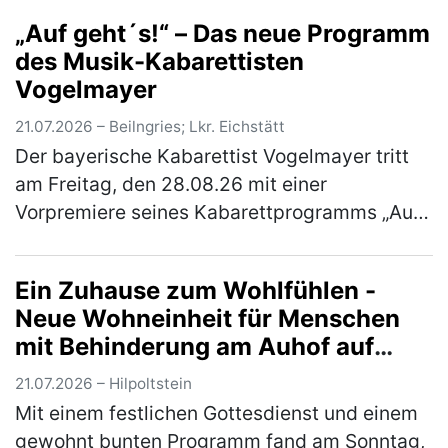
anhaltend schwierigen Situation auf dem
„Auf geht´s!“ – Das neue Programm
Schweinemarkt rufen der Fleischerverband
des Musik-Kabarettisten
B…
(mehr)
Vogelmayer
21.07.2026 – Beilngries; Lkr. Eichstätt
Der bayerische Kabarettist Vogelmayer tritt
am Freitag, den 28.08.26 mit einer
Vorpremiere seines Kabarettprogramms „Auf
geht´s!“ im Braugasthof Schattenhofer in
Beilngries auf. Einlass ist um 18 Uhr.…
(mehr)
Ein Zuhause zum Wohlfühlen -
Neue Wohneinheit für Menschen
mit Behinderung am Auhof auf
traditionellem Jahresfest
21.07.2026 – Hilpoltstein
eingeweiht
Mit einem festlichen Gottesdienst und einem
gewohnt bunten Programm fand am Sonntag,