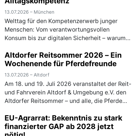
Alltagskompetenz
13.07.2026 – München
Welttag für den Kompetenzerwerb junger
Menschen: Vom verantwortungsvollen
Konsum bis zur digitalen Sicherheit – warum
lebensnahe Bildung heute unverzichtbar ist
Altdorfer Reitsommer 2026 – Ein
Am 15. Juli macht der Welttag für den …
Wochenende für Pferdefreunde
(mehr)
13.07.2026 – Altdorf
Am 18. und 19. Juli 2026 veranstaltet der Reit-
und Fahrverein Altdorf & Umgebung e.V. den
Altdorfer Reitsommer – und alle, die Pferde
lieben, sind herzlich eingeladen dabei zu sein.
EU-Agrarrat: Bekenntnis zu stark
Besucher erleb…
(mehr)
finanzierter GAP ab 2028 jetzt
nötig!