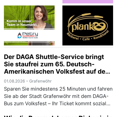
Der DAGA Shuttle-Service bringt
Sie staufrei zum 65. Deutsch-
Amerikanischen Volksfest auf den
Truppenübungsplatz
01.08.2026 – Grafenwöhr
Sparen Sie mindestens 25 Minuten und fahren
Sie ab der Stadt Grafenwöhr mit dem DAGA-
Bus zum Volksfest – Ihr Ticket kommt sozialen
Projekten und den Feuerwehren zugute Der