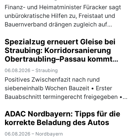
steuerliche Entlastungen
Finanz- und Heimatminister Füracker sagt
unbürokratische Hilfen zu, Freistaat und
Bauernverband drängen zugleich auf
strukturelle Verbesserungen im Bund
Spezialzug erneuert Gleise bei
Angesichts der dramatischen wirtschaftlichen
Straubing: Korridorsanierung
L…
(mehr)
Obertraubling–Passau kommt
planmäßig voran
06.08.2026 – Straubing
Positives Zwischenfazit nach rund
siebeneinhalb Wochen Bauzeit • Erster
Bauabschnitt termingerecht freigegeben •
Ersatzverkehr nach anfänglichen
ADAC Nordbayern: Tipps für die
Herausforderungen stabilisiert •
korrekte Beladung des Autos
Spezialmaschine erneue…
(mehr)
06.08.2026 – Nordbayern