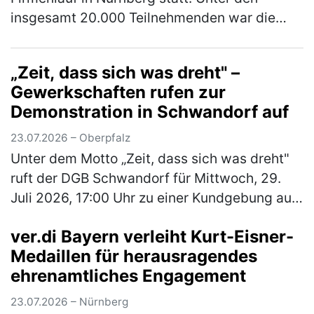
insgesamt 20.000 Teilnehmenden war die
Rummelsberger Diakonie mit einem
engagierten Team von 244 Läufer*innen so
„Zeit, dass sich was dreht" –
star…
(mehr)
Gewerkschaften rufen zur
Demonstration in Schwandorf auf
23.07.2026 – Oberpfalz
Unter dem Motto „Zeit, dass sich was dreht"
ruft der DGB Schwandorf für Mittwoch, 29.
Juli 2026, 17:00 Uhr zu einer Kundgebung auf
dem Marktplatz Schwandorf auf. Im
ver.di Bayern verleiht Kurt-Eisner-
Mittelpunkt stehen die Sorgen der B…
(mehr)
Medaillen für herausragendes
ehrenamtliches Engagement
23.07.2026 – Nürnberg