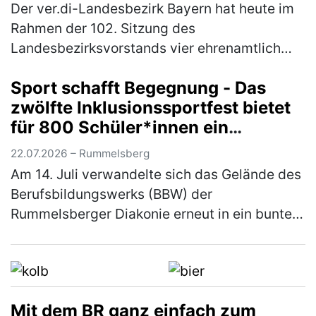
Der ver.di-Landesbezirk Bayern hat heute im
Rahmen der 102. Sitzung des
Landesbezirksvorstands vier ehrenamtlich
engagierte Kolleg*innen mit der Kurt-Eisner-
Sport schafft Begegnung - Das
Medaille ausgezeichnet. Mit der höchsten
zwölfte Inklusionssportfest bietet
Eh…
(mehr)
für 800 Schüler*innen ein
vielfältiges Bewegungsangebot
22.07.2026 – Rummelsberg
Am 14. Juli verwandelte sich das Gelände des
Berufsbildungswerks (BBW) der
Rummelsberger Diakonie erneut in ein buntes
Sportareal. Rund 800 Schüler*innen aus elf
verschiedenen Schulen waren der Einlad…
(mehr)
Mit dem BR ganz einfach zum