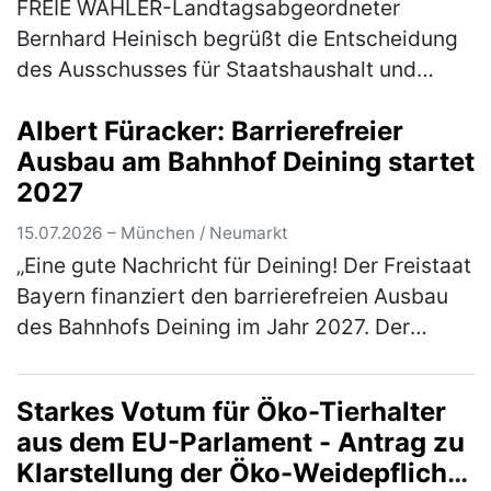
FREIE WÄHLER-Landtagsabgeordneter
Bernhard Heinisch begrüßt die Entscheidung
des Ausschusses für Staatshaushalt und
Finanzfragen des Bayerischen Landtags, den
Albert Füracker: Barrierefreier
3. Nachtrag für die baulichen Brandschutz…
Ausbau am Bahnhof Deining startet
(mehr)
2027
15.07.2026 – München / Neumarkt
„Eine gute Nachricht für Deining! Der Freistaat
Bayern finanziert den barrierefreien Ausbau
des Bahnhofs Deining im Jahr 2027. Der
zuständige Verkehrsminister Christian
Bernreiter, MdL, hat mir mitget…
(mehr)
Starkes Votum für Öko-Tierhalter
aus dem EU-Parlament - Antrag zu
Klarstellung der Öko-Weidepflicht