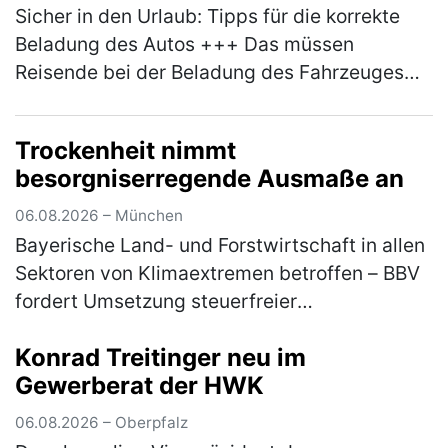
Sicher in den Urlaub: Tipps für die korrekte
Beladung des Autos +++ Das müssen
Reisende bei der Beladung des Fahrzeuges
beachten +++ Bußgelder und Strafen drohen
bei Missachtung der Vorgaben +++ Sch…
Trockenheit nimmt
(mehr)
besorgniserregende Ausmaße an
06.08.2026 – München
Bayerische Land- und Forstwirtschaft in allen
Sektoren von Klimaextremen betroffen – BBV
fordert Umsetzung steuerfreier
Risikoausgleichsrücklage aus
Konrad Treitinger neu im
Koalitionsvertrag Die anhaltende Trockenheit
Gewerberat der HWK
und Hi…
(mehr)
06.08.2026 – Oberpfalz