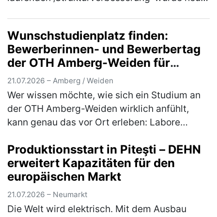
mit förderfähigen Kosten von 90 Millionen
Euro in das Jahreskrankenh…
(mehr)
Wunschstudienplatz finden:
Bewerberinnen- und Bewerbertag
der OTH Amberg-Weiden für
Studieninteressierte und Bewerber
21.07.2026 – Amberg / Weiden
Wer wissen möchte, wie sich ein Studium an
der OTH Amberg-Weiden wirklich anfühlt,
kann genau das vor Ort erleben: Labore
erkunden, mit Studierenden ins Gespräch
Produktionsstart in Piteşti – DEHN
kommen, Studiengänge aus erster Hand k…
erweitert Kapazitäten für den
(mehr)
europäischen Markt
21.07.2026 – Neumarkt
Die Welt wird elektrisch. Mit dem Ausbau