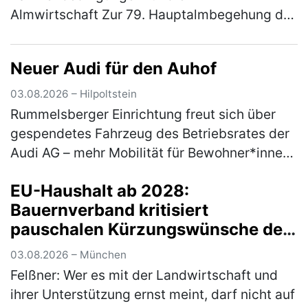
Almwirtschaft Zur 79. Hauptalmbegehung des
Almwirtschaftlichen Vereins Oberbayern am
Mittwoch (5. August) auf den
Neuer Audi für den Auhof
Schönbergalmen be…
(mehr)
03.08.2026 – Hilpoltstein
Rummelsberger Einrichtung freut sich über
gespendetes Fahrzeug des Betriebsrates der
Audi AG – mehr Mobilität für Bewohner*innen
Ein nagelneuer Audi A3 bereichert ab sofort
EU-Haushalt ab 2028:
den Fuhrpark des Auhofs, d…
(mehr)
Bauernverband kritisiert
pauschalen Kürzungswünsche der
Bundesregierung
03.08.2026 – München
Felßner: Wer es mit der Landwirtschaft und
ihrer Unterstützung ernst meint, darf nicht auf