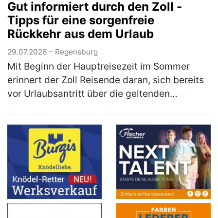
Gut informiert durch den Zoll -
Bundeskabinett die Novelle für das
Tipps für eine sorgenfreie
Erneuerbare-Energien-Gesetz (EE…
(mehr)
Rückkehr aus dem Urlaub
29.07.2026 – Regensburg
Mit Beginn der Hauptreisezeit im Sommer
erinnert der Zoll Reisende daran, sich bereits
vor Urlaubsantritt über die geltenden
Zollbestimmungen zu informieren. Wer
Souvenirs, Einkäufe, Genussmittel (z.B…
(mehr)