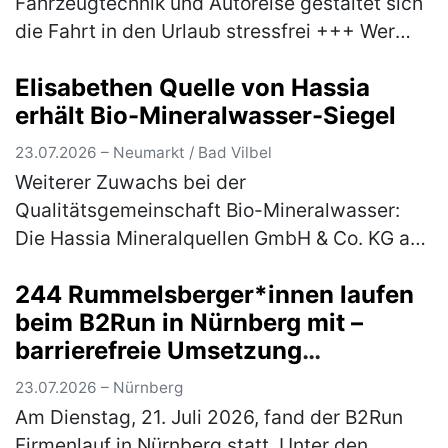
Fahrzeugtechnik und Autoreise gestaltet sich
die Fahrt in den Urlaub stressfrei +++ Wer
anlässlich des bevorstehenden
Elisabethen Quelle von Hassia
Sommerferienbeginns nächste Woche mit
erhält Bio-Mineralwasser-Siegel
dem Aut…
(mehr)
23.07.2026 – Neumarkt / Bad Vilbel
Weiterer Zuwachs bei der
Qualitätsgemeinschaft Bio-Mineralwasser:
Die Hassia Mineralquellen GmbH & Co. KG aus
Bad Vilbel in Hessen, erhält für ihre
244 Rummelsberger*innen laufen
Mineralwassermarke „Elisabethen Quelle“ das
beim B2Run in Nürnberg mit –
begehrte…
(mehr)
barrierefreie Umsetzung
ermöglichte Rollstuhlfahrer*innen
23.07.2026 – Nürnberg
Teilnahme am Firmenlauf
Am Dienstag, 21. Juli 2026, fand der B2Run
Firmenlauf in Nürnberg statt. Unter den