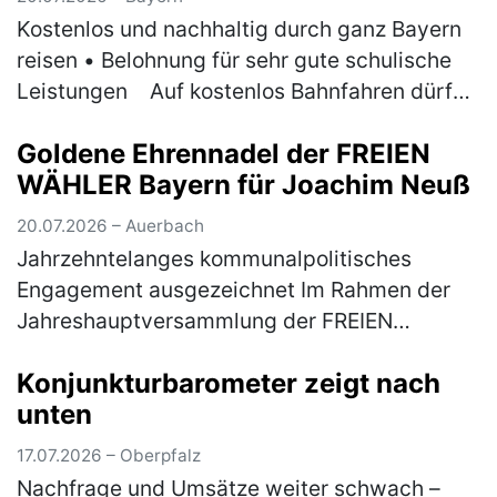
Kostenlos und nachhaltig durch ganz Bayern
reisen • Belohnung für sehr gute schulische
Leistungen ￼Auf kostenlos Bahnfahren dürfen
sich am ersten Ferientag der Sommerferien
Goldene Ehrennadel der FREIEN
wieder Bayerns 1er-Schül…
(mehr)
WÄHLER Bayern für Joachim Neuß
20.07.2026 – Auerbach
Jahrzehntelanges kommunalpolitisches
Engagement ausgezeichnet Im Rahmen der
Jahreshauptversammlung der FREIEN
WÄHLER Auerbach ist Joachim Neuß mit der
Konjunkturbarometer zeigt nach
Goldenen Ehrennadel der FREIEN WÄHLER
unten
Bayern aus…
(mehr)
17.07.2026 – Oberpfalz
Nachfrage und Umsätze weiter schwach –