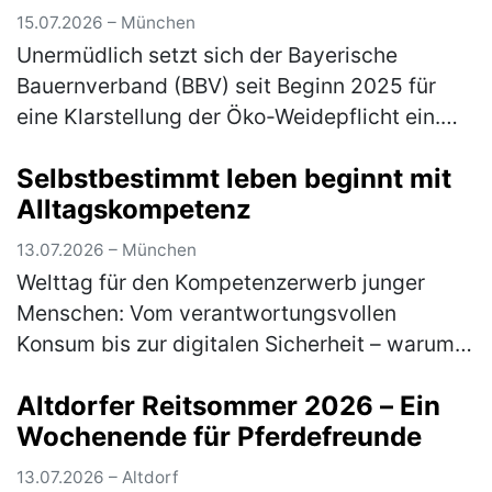
angenommen
15.07.2026 – München
Unermüdlich setzt sich der Bayerische
Bauernverband (BBV) seit Beginn 2025 für
eine Klarstellung der Öko-Weidepflicht ein.
Jetzt konnte ein erster, handfester Erfolg
Selbstbestimmt leben beginnt mit
errungen werden: Einen entsprechen…
(mehr)
Alltagskompetenz
13.07.2026 – München
Welttag für den Kompetenzerwerb junger
Menschen: Vom verantwortungsvollen
Konsum bis zur digitalen Sicherheit – warum
lebensnahe Bildung heute unverzichtbar ist
Altdorfer Reitsommer 2026 – Ein
Am 15. Juli macht der Welttag für den …
Wochenende für Pferdefreunde
(mehr)
13.07.2026 – Altdorf