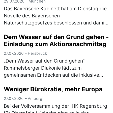
29.07.2026 – München
Das Bayerische Kabinett hat am Dienstag die
Novelle des Bayerischen
Naturschutzgesetzes beschlossen und damit
den Weg für die Beratungen im Bayerischen
Dem Wasser auf den Grund gehen -
Landtag nach der Sommerpause freigemacht.
Einladung zum Aktionsnachmittag
"Der B…
(mehr)
27.07.2026 – Hersbruck
„Dem Wasser auf den Grund gehen“
Rummelsberger Diakonie lädt zum
gemeinsamen Entdecken auf die inklusive
Streuobstwiese am Campus Haus Weiher
Weniger Bürokratie, mehr Europa
ein Dem Element Wasser gehen die
Teilnehmer*innen am Mitt…
(mehr)
27.07.2026 – Amberg
Bei der Vollversammlung der IHK Regensburg