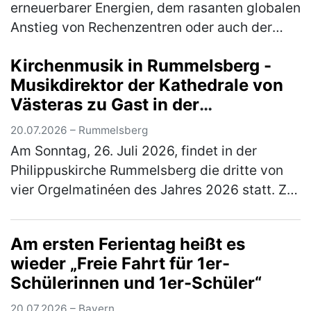
erneuerbarer Energien, dem rasanten globalen
Anstieg von Rechenzentren oder auch der
immer stärkeren Vernetzung von Gebäuden ist
Kirchenmusik in Rummelsberg -
die Elektrobranche zentraler…
(mehr)
Musikdirektor der Kathedrale von
Västeras zu Gast in der
Philippuskirche
20.07.2026 – Rummelsberg
Am Sonntag, 26. Juli 2026, findet in der
Philippuskirche Rummelsberg die dritte von
vier Orgelmatinéen des Jahres 2026 statt. Zu
Gast ist der Musikdirektor der Kathedrale von
Västeras in Schweden, Ben…
(mehr)
Am ersten Ferientag heißt es
wieder „Freie Fahrt für 1er-
Schülerinnen und 1er-Schüler“
20.07.2026 – Bayern