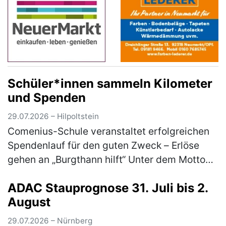
Schüler*innen sammeln Kilometer
und Spenden
29.07.2026 – Hilpoltstein
Comenius-Schule veranstaltet erfolgreichen
Spendenlauf für den guten Zweck – Erlöse
gehen an „Burgthann hilft“ Unter dem Motto
„Gemeinsam laufen für den guten Zweck“ hat
ADAC Stauprognose 31. Juli bis 2.
die Comenius-Schule der Rummel…
(mehr)
August
29.07.2026 – Nürnberg