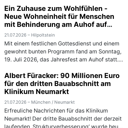
geht´s!“ im Braugasthof Schattenhofer in
Ein Zuhause zum Wohlfühlen -
Beilngries auf. Einlass ist um 18 Uhr.…
(mehr)
Neue Wohneinheit für Menschen
mit Behinderung am Auhof auf
traditionellem Jahresfest
21.07.2026 – Hilpoltstein
eingeweiht
Mit einem festlichen Gottesdienst und einem
gewohnt bunten Programm fand am Sonntag,
19. Juli 2026, das Jahresfest am Auhof statt.
Neben Musik und Tanzauftritten, Essen und
Albert Füracker: 90 Millionen Euro
Getränken und jeder Menge M…
(mehr)
für den dritten Bauabschnitt am
Klinikum Neumarkt
21.07.2026 – München / Neumarkt
Erfreuliche Nachrichten für das Klinikum
Neumarkt! Der dritte Bauabschnitt der derzeit
laufenden ‚Strukturverbesserung‘ wurde heute