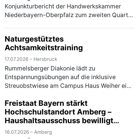
Konjunkturbericht der Handwerkskammer
Niederbayern-Oberpfalz zum zweiten Quartal
2026 Im ostbayerischen Handwerk hat sich
die konjunkturelle Entwicklung im zwei…
Naturgestütztes
(mehr)
Achtsamkeitstraining
17.07.2026 – Hersbruck
Rummelsberger Diakonie lädt zu
Entspannungsübungen auf die inklusive
Streuobstwiese am Campus Haus Weiher ein
Die Natur mit allen Sinnen erleben - das
Freistaat Bayern stärkt
können die Teilnehmer*innen am Mittwoch,
Hochschulstandort Amberg –
22. Jul…
(mehr)
Haushaltsausschuss bewilligt
Nachtrag für Brandschutz- und
16.07.2026 – Amberg
Sanierungsmaßnahmen