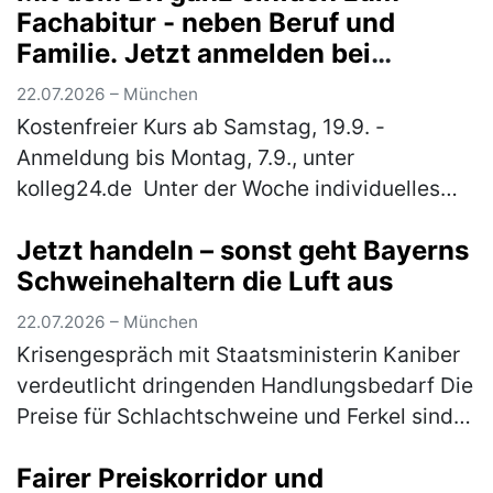
Fachabitur - neben Beruf und
Familie. Jetzt anmelden bei
"kolleg24"
22.07.2026 – München
Kostenfreier Kurs ab Samstag, 19.9. -
Anmeldung bis Montag, 7.9., unter
kolleg24.de Unter der Woche individuelles
Lernen online von zuhause aus und samstags
Jetzt handeln – sonst geht Bayerns
Unterricht in einer nahe gelegenen Schule…
Schweinehaltern die Luft aus
(mehr)
22.07.2026 – München
Krisengespräch mit Staatsministerin Kaniber
verdeutlicht dringenden Handlungsbedarf Die
Preise für Schlachtschweine und Ferkel sind
trotz schönstem Sommerwetter; Grillsaison
Fairer Preiskorridor und
und Fußballweltmeisterscha…
(mehr)