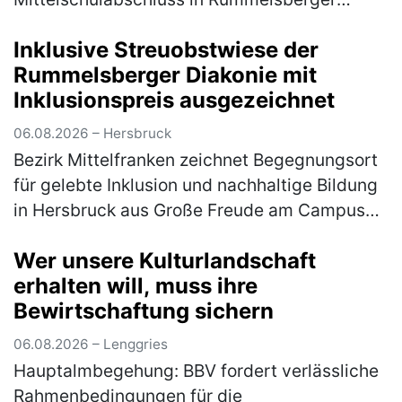
Einrichtung Unter dem Motto „Level up –
Inklusive Streuobstwiese der
Nächster Schritt auf dem Weg ins
Rummelsberger Diakonie mit
Berufsleben" f…
(mehr)
Inklusionspreis ausgezeichnet
06.08.2026 – Hersbruck
Bezirk Mittelfranken zeichnet Begegnungsort
für gelebte Inklusion und nachhaltige Bildung
in Hersbruck aus Große Freude am Campus
Haus Weiher: Die inklusive Streuobstwiese
Wer unsere Kulturlandschaft
des Fachbereichs Autismus d…
(mehr)
erhalten will, muss ihre
Bewirtschaftung sichern
06.08.2026 – Lenggries
Hauptalmbegehung: BBV fordert verlässliche
Rahmenbedingungen für die