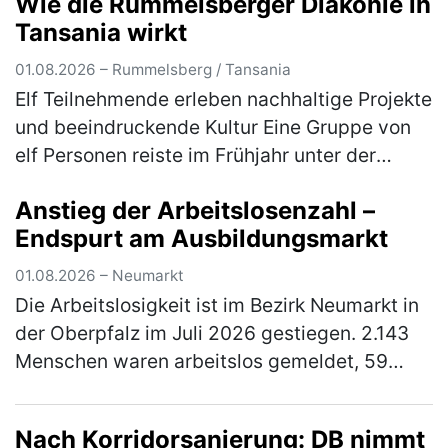
Wie die Rummelsberger Diakonie in
Deutsch-Amerikanische Gemei…
(mehr)
Tansania wirkt
01.08.2026 – Rummelsberg / Tansania
Elf Teilnehmende erleben nachhaltige Projekte
und beeindruckende Kultur Eine Gruppe von
elf Personen reiste im Frühjahr unter der
Leitung von Gabriele Lehrke-Neidhardt und
Anstieg der Arbeitslosenzahl –
Günter Neidhardt nach Tansan…
(mehr)
Endspurt am Ausbildungsmarkt
01.08.2026 – Neumarkt
Die Arbeitslosigkeit ist im Bezirk Neumarkt in
der Oberpfalz im Juli 2026 gestiegen. 2.143
Menschen waren arbeitslos gemeldet, 59
Personen mehr (3 Prozent) als im Juni, aber
90 Personen bzw. 4 Prozent…
(mehr)
Nach Korridorsanierung: DB nimmt