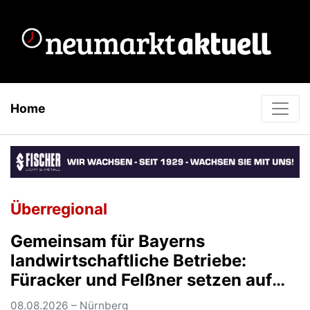
Home
Überregional
Gemeinsam für Bayerns
landwirtschaftliche Betriebe:
Füracker und Felßner setzen auf
schnelle und unbürokratische
08.08.2026 – Nürnberg