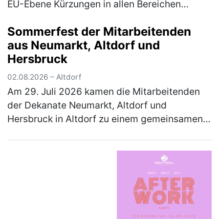
EU-Ebene Kürzungen in allen Bereichen
fordern Anlässlich der immer wieder wie erst
Sommerfest der Mitarbeitenden
kürzlich in Dublin vonseit…
(mehr)
aus Neumarkt, Altdorf und
Hersbruck
02.08.2026 – Altdorf
Am 29. Juli 2026 kamen die Mitarbeitenden
der Dekanate Neumarkt, Altdorf und
Hersbruck in Altdorf zu einem gemeinsamen
Sommerfest zusammen. Den Auftakt bildete
eine Stadtführung durch Altdorf: Die Tei…
(mehr)