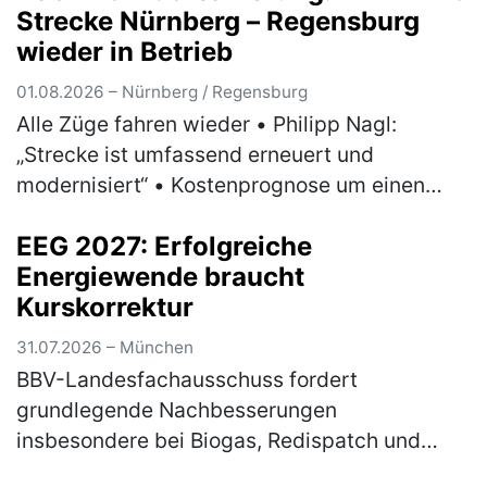
Strecke Nürnberg – Regensburg
wieder in Betrieb
01.08.2026 – Nürnberg / Regensburg
Alle Züge fahren wieder • Philipp Nagl:
„Strecke ist umfassend erneuert und
modernisiert“ • Kostenprognose um einen
dreistelligen Millionenbetrag abgesenkt •
EEG 2027: Erfolgreiche
Positive Bilanz zu Umleiterkonzept und Ers…
Energiewende braucht
(mehr)
Kurskorrektur
31.07.2026 – München
BBV-Landesfachausschuss fordert
grundlegende Nachbesserungen
insbesondere bei Biogas, Redispatch und
Photovoltaik Am Mittwoch hat das