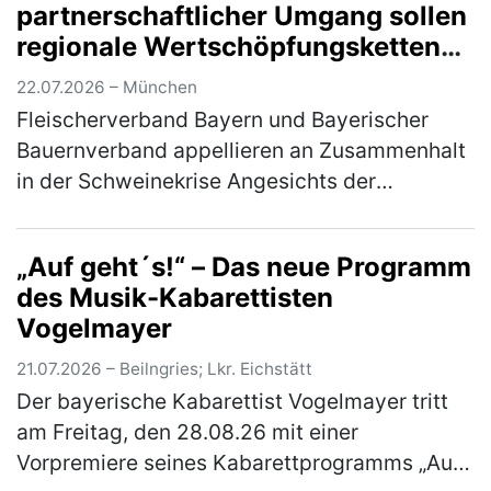
partnerschaftlicher Umgang sollen
regionale Wertschöpfungsketten
sichern
22.07.2026 – München
Fleischerverband Bayern und Bayerischer
Bauernverband appellieren an Zusammenhalt
in der Schweinekrise Angesichts der
anhaltend schwierigen Situation auf dem
Schweinemarkt rufen der Fleischerverband
„Auf geht´s!“ – Das neue Programm
B…
(mehr)
des Musik-Kabarettisten
Vogelmayer
21.07.2026 – Beilngries; Lkr. Eichstätt
Der bayerische Kabarettist Vogelmayer tritt
am Freitag, den 28.08.26 mit einer
Vorpremiere seines Kabarettprogramms „Auf