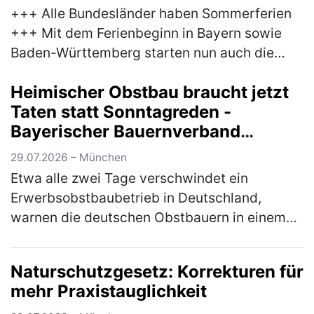
+++ Alle Bundesländer haben Sommerferien
+++ Mit dem Ferienbeginn in Bayern sowie
Baden-Württemberg starten nun auch die
letzten Bundesländer in die Sommerferien.
Heimischer Obstbau braucht jetzt
Damit erreicht der Reiseverkehr sein…
(mehr)
Taten statt Sonntagreden -
Bayerischer Bauernverband
unterstützt Brandbrief der
29.07.2026 – München
Obstbauern
Etwa alle zwei Tage verschwindet ein
Erwerbsobstbaubetrieb in Deutschland,
warnen die deutschen Obstbauern in einem
Brandbrief, dem sich auch der Bayerische
Bauernverband (BBV) anschließt.
Naturschutzgesetz: Korrekturen für
Mitunterzei…
(mehr)
mehr Praxistauglichkeit