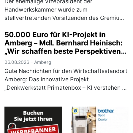
Der ehemalige Vizepräsident der
Handwerkskammer wurde zum
stellvertretenden Vorsitzenden des Gremiums
gewählt Im Rahmen der
50.000 Euro für KI-Projekt in
Mitgliederversammlung des Gewerberates
Amberg – MdL Bernhard Heinisch:
des ostbayerischen Handwerks wählten …
„Wir schaffen beste Perspektiven
(mehr)
für Unternehmen und Start-ups in
06.08.2026 – Amberg
unserer Region
Gute Nachrichten für den Wirtschaftsstandort
Amberg: Das innovative Projekt
„Denkwerkstatt Primatenbox – KI verstehen &
anwenden“ der Wirtschaftsförderung Amberg
wird mit 50.000 Euro aus den Mitteln d…
(mehr)