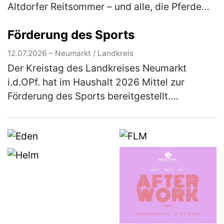
Altdorfer Reitsommer – und alle, die Pferde
lieben, sind herzlich eingeladen dabei zu sein.
Förderung des Sports
Besucher erleb…
(mehr)
12.07.2026 – Neumarkt / Landkreis
Der Kreistag des Landkreises Neumarkt
i.d.OPf. hat im Haushalt 2026 Mittel zur
Förderung des Sports bereitgestellt.
Einzelheiten über das Antragsverfahren
können aus den Richtlinien entnommen
werden, …
(mehr)