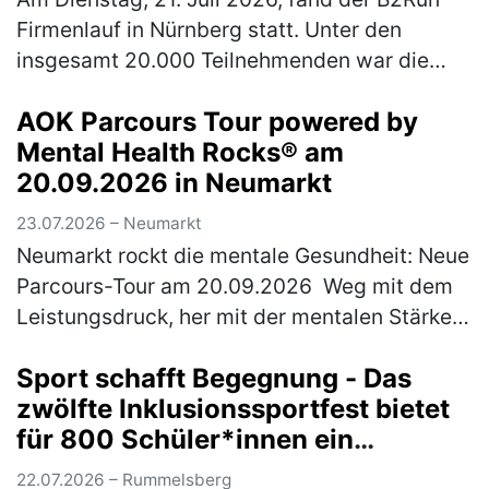
Firmenlauf in Nürnberg statt. Unter den
insgesamt 20.000 Teilnehmenden war die
Rummelsberger Diakonie mit einem
AOK Parcours Tour powered by
engagierten Team von 244 Läufer*innen so
Mental Health Rocks® am
star…
(mehr)
20.09.2026 in Neumarkt
23.07.2026 – Neumarkt
Neumarkt rockt die mentale Gesundheit: Neue
Parcours-Tour am 20.09.2026 Weg mit dem
Leistungsdruck, her mit der mentalen Stärke:
Am Sonntag, 20. September 2026 wird
Sport schafft Begegnung - Das
Neumarkt zum Hotspot für Achtsamk…
(mehr)
zwölfte Inklusionssportfest bietet
für 800 Schüler*innen ein
vielfältiges Bewegungsangebot
22.07.2026 – Rummelsberg