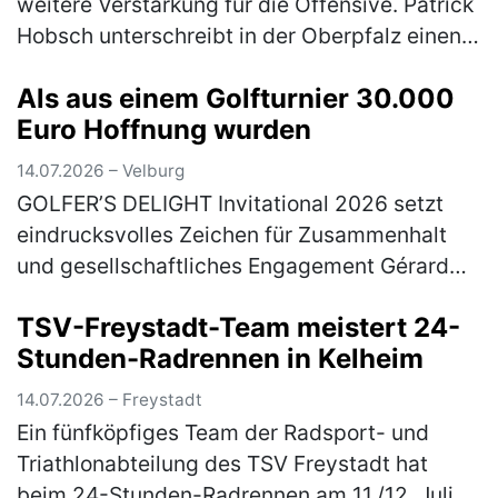
weitere Verstärkung für die Offensive. Patrick
Hobsch unterschreibt in der Oberpfalz einen
Vertrag bis zum 30.06.2028. Zuletzt war der
Als aus einem Golfturnier 30.000
31-Jährige beim TSV 1860 Mün…
(mehr)
Euro Hoffnung wurden
14.07.2026 – Velburg
GOLFER’S DELIGHT Invitational 2026 setzt
eindrucksvolles Zeichen für Zusammenhalt
und gesellschaftliches Engagement Gérard
Huff (2. Vorsitzender Golfer’s Delight), Jan
TSV-Freystadt-Team meistert 24-
Pawlewitz (1. Vorsitzender Go…
(mehr)
Stunden-Radrennen in Kelheim
14.07.2026 – Freystadt
Ein fünfköpfiges Team der Radsport- und
Triathlonabteilung des TSV Freystadt hat
beim 24-Stunden-Radrennen am 11./12. Juli