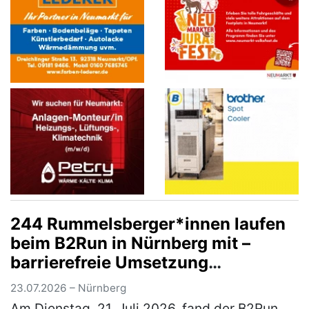
244 Rummelsberger*innen laufen
beim B2Run in Nürnberg mit –
barrierefreie Umsetzung
ermöglichte Rollstuhlfahrer*innen
23.07.2026 – Nürnberg
Teilnahme am Firmenlauf
Am Dienstag, 21. Juli 2026, fand der B2Run