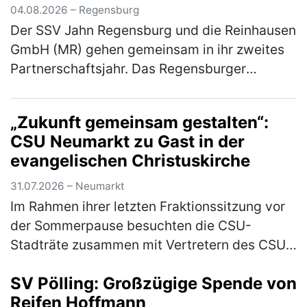
04.08.2026 – Regensburg
Der SSV Jahn Regensburg und die Reinhausen
GmbH (MR) gehen gemeinsam in ihr zweites
Partnerschaftsjahr. Das Regensburger
Technologieunternehmen setzt die
Zusammenarbeit mit dem Fußball-Drittligisten
„Zukunft gemeinsam gestalten“:
f…
(mehr)
CSU Neumarkt zu Gast in der
evangelischen Christuskirche
31.07.2026 – Neumarkt
Im Rahmen ihrer letzten Fraktionssitzung vor
der Sommerpause besuchten die CSU-
Stadträte zusammen mit Vertretern des CSU-
Stadtverbandes die evangelische
SV Pölling: Großzügige Spende von
Christuskirche. Geschäftsführender Pfarrer
Reifen Hoffmann
Mich…
(mehr)