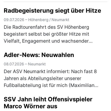
Radbegeisterung siegt über Hitze
09.07.2026 – Höhenberg / Neumarkt
Die Radtourenfahrt des SV Höhenberg
begeistert selbst bei größter Hitze mit
Vielfalt, Engagement und wachsender
Teilnehmerzahl Die Radtourenfahrt (RTF) des
Adler-News: Neuwahlen
SV Höhenberg zog am letzten Juni-
Wochenende …
(mehr)
08.07.2026 – Neumarkt
Der ASV Neumarkt informiert: Nach fast 8
Jahren als Abteilungsleiter unserer
Fußballabteilung ist für mich (Maximilian
Gnus) der Moment gekommen, das Amt in
SSV Jahn leiht Offensivspieler
neue Hände zu übergeben. Aus persönlichen
Marco Wörner aus
…
(mehr)