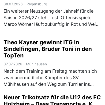
08.07.2026 – Regensburg
Ein weiterer Neuzugang der Jahnelf für die
Saison 2026/27 steht fest. Offensivspieler
Marco Wörner läuft zukünftig in Rot und Weiß
auf und kommt für eine Saison auf Leihbasis
von Bundesliga-Aufsteiger…
(mehr)
Theo Kayser gewinnt ITG in
Sindelfingen, Bruder Toni in den
TopTen
07.07.2026 – Mühlhausen
Nach dem Training am Freitag machten sich
zwei unermüdliche Kämpfer des SV
Mühlhausen auf den Weg zum Turnier ins
schwäbische Sindelfingen. Das Turnier war
Neuer Trikotsatz für die U12 des FC
mit 1800 Startern aus 270 Vereinen gut
Holzheim – Dess Transporte e. K.
besu…
(mehr)