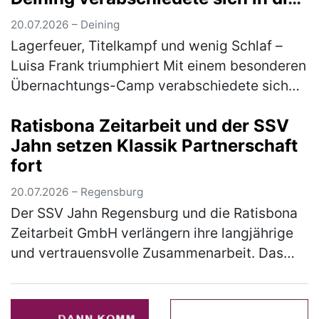
Sommerpause
20.07.2026 – Deining
Lagerfeuer, Titelkampf und wenig Schlaf –
Luisa Frank triumphiert Mit einem besonderen
Übernachtungs-Camp verabschiedete sich
die Tischtennis-Jugend des 1. FC Deining in
Ratisbona Zeitarbeit und der SSV
die Sommerpause. Zum Abschluss…
(mehr)
Jahn setzen Klassik Partnerschaft
fort
20.07.2026 – Regensburg
Der SSV Jahn Regensburg und die Ratisbona
Zeitarbeit GmbH verlängern ihre langjährige
und vertrauensvolle Zusammenarbeit. Das
Unternehmen, das bereits seit vielen Jahren
Partner und seit 2024 als Klas…
(mehr)