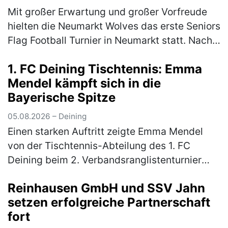
Mit großer Erwartung und großer Vorfreude
hielten die Neumarkt Wolves das erste Seniors
Flag Football Turnier in Neumarkt statt. Nach
langer Durststrecke gab es endlich wieder
1. FC Deining Tischtennis: Emma
Football in Neumarkt. …
(mehr)
Mendel kämpft sich in die
Bayerische Spitze
05.08.2026 – Deining
Einen starken Auftritt zeigte Emma Mendel
von der Tischtennis-Abteilung des 1. FC
Deining beim 2. Verbandsranglistenturnier
Bayern-Süd der Altersklasse Mädchen 13. Für
Reinhausen GmbH und SSV Jahn
das hochkarätig besetzte Turnier…
(mehr)
setzen erfolgreiche Partnerschaft
fort