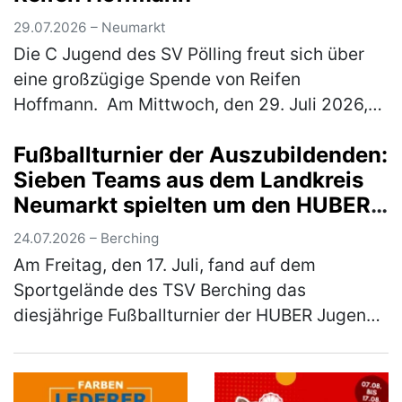
29.07.2026 – Neumarkt
Die C Jugend des SV Pölling freut sich über
eine großzügige Spende von Reifen
Hoffmann. Am Mittwoch, den 29. Juli 2026,
wurde ein neuer Satz Hoodies an die
Fußballturnier der Auszubildenden:
Mannschaft übergeben. Der SV Pölling
Sieben Teams aus dem Landkreis
bedank…
(mehr)
Neumarkt spielten um den HUBER
Azubi-Cup
24.07.2026 – Berching
Am Freitag, den 17. Juli, fand auf dem
Sportgelände des TSV Berching das
diesjährige Fußballturnier der HUBER Jugend-
und Auszubildendenvertretung (JAV) statt.
Insgesamt sieben Mannschaften aus dem La…
(mehr)