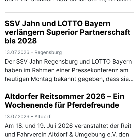
2026 in Kelheim im Wechsel in die Pedale
getreten. Für den TSV Freystadt gin…
(mehr)
SSV Jahn und LOTTO Bayern
verlängern Superior Partnerschaft
bis 2028
13.07.2026 – Regensburg
Der SSV Jahn Regensburg und LOTTO Bayern
haben im Rahmen einer Pressekonferenz am
heutigen Montag bekannt gegeben, dass sie
ihren gemeinsamen, erfolgreichen Weg
Altdorfer Reitsommer 2026 – Ein
fortsetzen. Die loyale und sehr langjäh…
Wochenende für Pferdefreunde
(mehr)
13.07.2026 – Altdorf
Am 18. und 19. Juli 2026 veranstaltet der Reit-
und Fahrverein Altdorf & Umgebung e.V. den