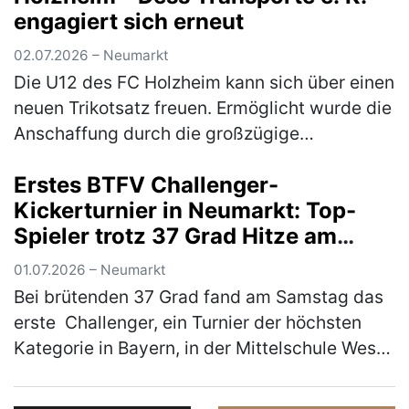
engagiert sich erneut
02.07.2026 – Neumarkt
Die U12 des FC Holzheim kann sich über einen
neuen Trikotsatz freuen. Ermöglicht wurde die
Anschaffung durch die großzügige
Unterstützung von Markus Dess und seiner
Erstes BTFV Challenger-
Firma Dess Transporte e. K., die si…
(mehr)
Kickerturnier in Neumarkt: Top-
Spieler trotz 37 Grad Hitze am
Start
01.07.2026 – Neumarkt
Bei brütenden 37 Grad fand am Samstag das
erste Challenger, ein Turnier der höchsten
Kategorie in Bayern, in der Mittelschule West
in Neumarkt statt. Ausrichter war der KSC
Woffenbach e.V. Trotz der …
(mehr)