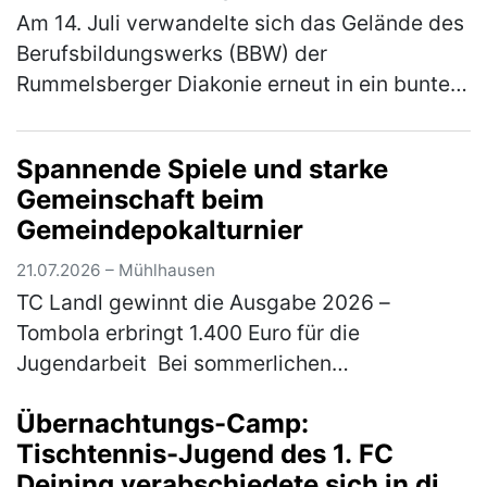
Am 14. Juli verwandelte sich das Gelände des
Berufsbildungswerks (BBW) der
Rummelsberger Diakonie erneut in ein buntes
Sportareal. Rund 800 Schüler*innen aus elf
verschiedenen Schulen waren der Einlad…
Spannende Spiele und starke
(mehr)
Gemeinschaft beim
Gemeindepokalturnier
21.07.2026 – Mühlhausen
TC Landl gewinnt die Ausgabe 2026 –
Tombola erbringt 1.400 Euro für die
Jugendarbeit Bei sommerlichen
Temperaturen fand am 18. und 19. Juli 2026
Übernachtungs-Camp:
das traditionelle Gemeindepokalturnier des
Tischtennis-Jugend des 1. FC
TC 77 Mühl…
(mehr)
Deining verabschiedete sich in die