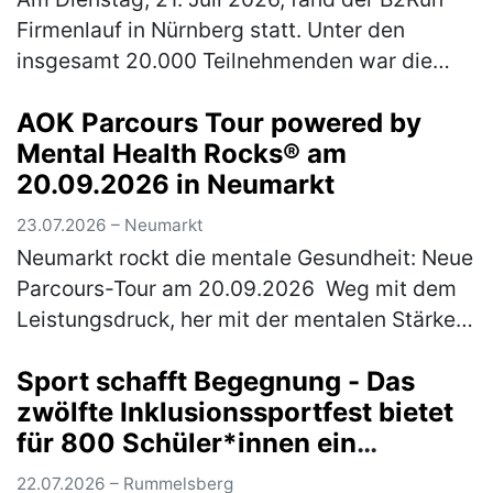
Firmenlauf in Nürnberg statt. Unter den
insgesamt 20.000 Teilnehmenden war die
Rummelsberger Diakonie mit einem
AOK Parcours Tour powered by
engagierten Team von 244 Läufer*innen so
Mental Health Rocks® am
star…
(mehr)
20.09.2026 in Neumarkt
23.07.2026 – Neumarkt
Neumarkt rockt die mentale Gesundheit: Neue
Parcours-Tour am 20.09.2026 Weg mit dem
Leistungsdruck, her mit der mentalen Stärke:
Am Sonntag, 20. September 2026 wird
Sport schafft Begegnung - Das
Neumarkt zum Hotspot für Achtsamk…
(mehr)
zwölfte Inklusionssportfest bietet
für 800 Schüler*innen ein
vielfältiges Bewegungsangebot
22.07.2026 – Rummelsberg