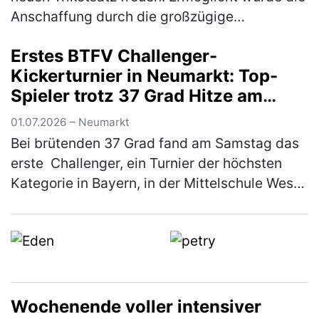
Anschaffung durch die großzügige
Unterstützung von Markus Dess und seiner
Erstes BTFV Challenger-
Firma Dess Transporte e. K., die si…
(mehr)
Kickerturnier in Neumarkt: Top-
Spieler trotz 37 Grad Hitze am
Start
01.07.2026 – Neumarkt
Bei brütenden 37 Grad fand am Samstag das
erste Challenger, ein Turnier der höchsten
Kategorie in Bayern, in der Mittelschule West
in Neumarkt statt. Ausrichter war der KSC
Woffenbach e.V. Trotz der …
(mehr)
Wochenende voller intensiver