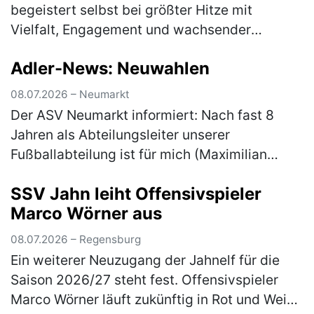
begeistert selbst bei größter Hitze mit
Vielfalt, Engagement und wachsender
Teilnehmerzahl Die Radtourenfahrt (RTF) des
Adler-News: Neuwahlen
SV Höhenberg zog am letzten Juni-
Wochenende …
(mehr)
08.07.2026 – Neumarkt
Der ASV Neumarkt informiert: Nach fast 8
Jahren als Abteilungsleiter unserer
Fußballabteilung ist für mich (Maximilian
Gnus) der Moment gekommen, das Amt in
SSV Jahn leiht Offensivspieler
neue Hände zu übergeben. Aus persönlichen
Marco Wörner aus
…
(mehr)
08.07.2026 – Regensburg
Ein weiterer Neuzugang der Jahnelf für die
Saison 2026/27 steht fest. Offensivspieler
Marco Wörner läuft zukünftig in Rot und Weiß