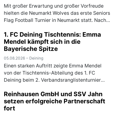
Mit großer Erwartung und großer Vorfreude
hielten die Neumarkt Wolves das erste Seniors
Flag Football Turnier in Neumarkt statt. Nach
langer Durststrecke gab es endlich wieder
1. FC Deining Tischtennis: Emma
Football in Neumarkt. …
(mehr)
Mendel kämpft sich in die
Bayerische Spitze
05.08.2026 – Deining
Einen starken Auftritt zeigte Emma Mendel
von der Tischtennis-Abteilung des 1. FC
Deining beim 2. Verbandsranglistenturnier
Bayern-Süd der Altersklasse Mädchen 13. Für
Reinhausen GmbH und SSV Jahn
das hochkarätig besetzte Turnier…
(mehr)
setzen erfolgreiche Partnerschaft
fort