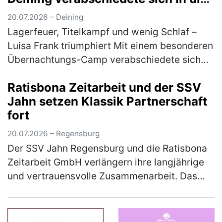
Sommerpause
20.07.2026 – Deining
Lagerfeuer, Titelkampf und wenig Schlaf –
Luisa Frank triumphiert Mit einem besonderen
Übernachtungs-Camp verabschiedete sich
die Tischtennis-Jugend des 1. FC Deining in
Ratisbona Zeitarbeit und der SSV
die Sommerpause. Zum Abschluss…
(mehr)
Jahn setzen Klassik Partnerschaft
fort
20.07.2026 – Regensburg
Der SSV Jahn Regensburg und die Ratisbona
Zeitarbeit GmbH verlängern ihre langjährige
und vertrauensvolle Zusammenarbeit. Das
Unternehmen, das bereits seit vielen Jahren
Partner und seit 2024 als Klas…
(mehr)