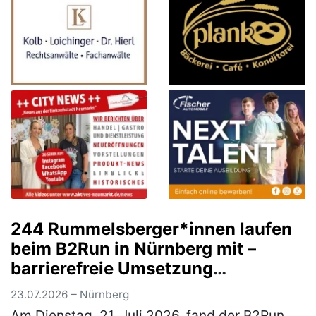
244 Rummelsberger*innen laufen
beim B2Run in Nürnberg mit –
barrierefreie Umsetzung
ermöglichte Rollstuhlfahrer*innen
23.07.2026 – Nürnberg
Teilnahme am Firmenlauf
Am Dienstag, 21. Juli 2026, fand der B2Run