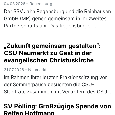
04.08.2026 – Regensburg
Der SSV Jahn Regensburg und die Reinhausen
GmbH (MR) gehen gemeinsam in ihr zweites
Partnerschaftsjahr. Das Regensburger
Technologieunternehmen setzt die
Zusammenarbeit mit dem Fußball-Drittligisten
„Zukunft gemeinsam gestalten“:
f…
(mehr)
CSU Neumarkt zu Gast in der
evangelischen Christuskirche
31.07.2026 – Neumarkt
Im Rahmen ihrer letzten Fraktionssitzung vor
der Sommerpause besuchten die CSU-
Stadträte zusammen mit Vertretern des CSU-
Stadtverbandes die evangelische
SV Pölling: Großzügige Spende von
Christuskirche. Geschäftsführender Pfarrer
Reifen Hoffmann
Mich…
(mehr)