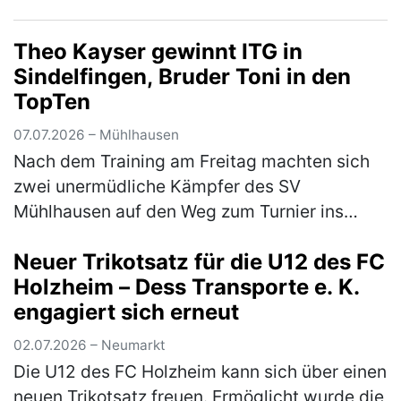
auf und kommt für eine Saison auf Leihbasis
von Bundesliga-Aufsteiger…
(mehr)
Theo Kayser gewinnt ITG in
Sindelfingen, Bruder Toni in den
TopTen
07.07.2026 – Mühlhausen
Nach dem Training am Freitag machten sich
zwei unermüdliche Kämpfer des SV
Mühlhausen auf den Weg zum Turnier ins
schwäbische Sindelfingen. Das Turnier war
Neuer Trikotsatz für die U12 des FC
mit 1800 Startern aus 270 Vereinen gut
Holzheim – Dess Transporte e. K.
besu…
(mehr)
engagiert sich erneut
02.07.2026 – Neumarkt
Die U12 des FC Holzheim kann sich über einen
neuen Trikotsatz freuen. Ermöglicht wurde die