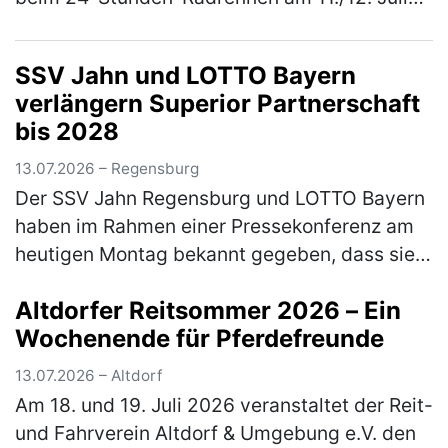
2026 in Kelheim im Wechsel in die Pedale
getreten. Für den TSV Freystadt gin…
(mehr)
SSV Jahn und LOTTO Bayern
verlängern Superior Partnerschaft
bis 2028
13.07.2026 – Regensburg
Der SSV Jahn Regensburg und LOTTO Bayern
haben im Rahmen einer Pressekonferenz am
heutigen Montag bekannt gegeben, dass sie
ihren gemeinsamen, erfolgreichen Weg
Altdorfer Reitsommer 2026 – Ein
fortsetzen. Die loyale und sehr langjäh…
Wochenende für Pferdefreunde
(mehr)
13.07.2026 – Altdorf
Am 18. und 19. Juli 2026 veranstaltet der Reit-
und Fahrverein Altdorf & Umgebung e.V. den