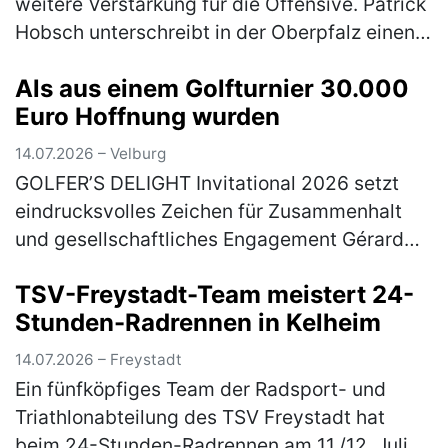
weitere Verstärkung für die Offensive. Patrick
Hobsch unterschreibt in der Oberpfalz einen
Vertrag bis zum 30.06.2028. Zuletzt war der
Als aus einem Golfturnier 30.000
31-Jährige beim TSV 1860 Mün…
(mehr)
Euro Hoffnung wurden
14.07.2026 – Velburg
GOLFER’S DELIGHT Invitational 2026 setzt
eindrucksvolles Zeichen für Zusammenhalt
und gesellschaftliches Engagement Gérard
Huff (2. Vorsitzender Golfer’s Delight), Jan
TSV-Freystadt-Team meistert 24-
Pawlewitz (1. Vorsitzender Go…
(mehr)
Stunden-Radrennen in Kelheim
14.07.2026 – Freystadt
Ein fünfköpfiges Team der Radsport- und
Triathlonabteilung des TSV Freystadt hat
beim 24-Stunden-Radrennen am 11./12. Juli