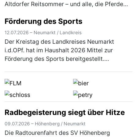
Altdorfer Reitsommer – und alle, die Pferde
lieben, sind herzlich eingeladen dabei zu sein.
Förderung des Sports
Besucher erleb…
(mehr)
12.07.2026 – Neumarkt / Landkreis
Der Kreistag des Landkreises Neumarkt
i.d.OPf. hat im Haushalt 2026 Mittel zur
Förderung des Sports bereitgestellt.
Einzelheiten über das Antragsverfahren
können aus den Richtlinien entnommen
werden, …
(mehr)
Radbegeisterung siegt über Hitze
09.07.2026 – Höhenberg / Neumarkt
Die Radtourenfahrt des SV Höhenberg