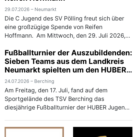
29.07.2026 – Neumarkt
Die C Jugend des SV Pölling freut sich über
eine großzügige Spende von Reifen
Hoffmann. Am Mittwoch, den 29. Juli 2026,
wurde ein neuer Satz Hoodies an die
Fußballturnier der Auszubildenden:
Mannschaft übergeben. Der SV Pölling
Sieben Teams aus dem Landkreis
bedank…
(mehr)
Neumarkt spielten um den HUBER
Azubi-Cup
24.07.2026 – Berching
Am Freitag, den 17. Juli, fand auf dem
Sportgelände des TSV Berching das
diesjährige Fußballturnier der HUBER Jugend-
und Auszubildendenvertretung (JAV) statt.
Insgesamt sieben Mannschaften aus dem La…
(mehr)