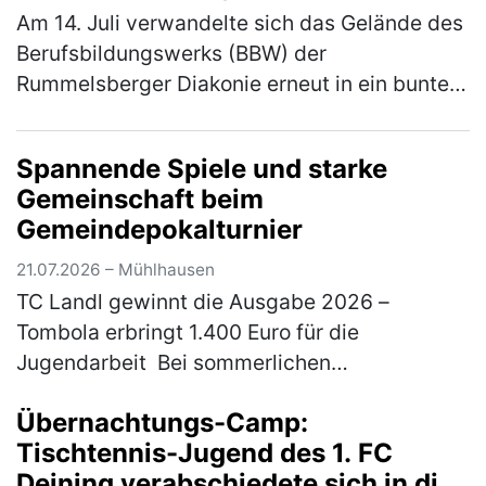
Am 14. Juli verwandelte sich das Gelände des
Berufsbildungswerks (BBW) der
Rummelsberger Diakonie erneut in ein buntes
Sportareal. Rund 800 Schüler*innen aus elf
verschiedenen Schulen waren der Einlad…
Spannende Spiele und starke
(mehr)
Gemeinschaft beim
Gemeindepokalturnier
21.07.2026 – Mühlhausen
TC Landl gewinnt die Ausgabe 2026 –
Tombola erbringt 1.400 Euro für die
Jugendarbeit Bei sommerlichen
Temperaturen fand am 18. und 19. Juli 2026
Übernachtungs-Camp:
das traditionelle Gemeindepokalturnier des
Tischtennis-Jugend des 1. FC
TC 77 Mühl…
(mehr)
Deining verabschiedete sich in die