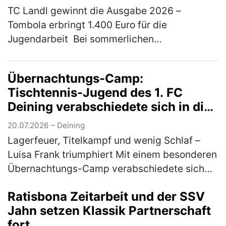
TC Landl gewinnt die Ausgabe 2026 –
Tombola erbringt 1.400 Euro für die
Jugendarbeit Bei sommerlichen
Temperaturen fand am 18. und 19. Juli 2026
das traditionelle Gemeindepokalturnier des
Übernachtungs-Camp:
TC 77 Mühl…
(mehr)
Tischtennis-Jugend des 1. FC
Deining verabschiedete sich in die
Sommerpause
20.07.2026 – Deining
Lagerfeuer, Titelkampf und wenig Schlaf –
Luisa Frank triumphiert Mit einem besonderen
Übernachtungs-Camp verabschiedete sich
die Tischtennis-Jugend des 1. FC Deining in
Ratisbona Zeitarbeit und der SSV
die Sommerpause. Zum Abschluss…
(mehr)
Jahn setzen Klassik Partnerschaft
fort