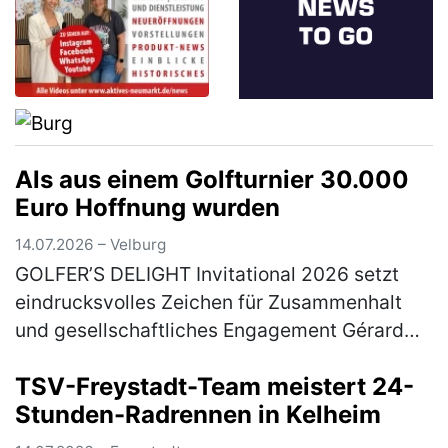
Als aus einem Golfturnier 30.000
Euro Hoffnung wurden
14.07.2026 – Velburg
GOLFER’S DELIGHT Invitational 2026 setzt
eindrucksvolles Zeichen für Zusammenhalt
und gesellschaftliches Engagement Gérard
Huff (2. Vorsitzender Golfer’s Delight), Jan
TSV-Freystadt-Team meistert 24-
Pawlewitz (1. Vorsitzender Go…
(mehr)
Stunden-Radrennen in Kelheim