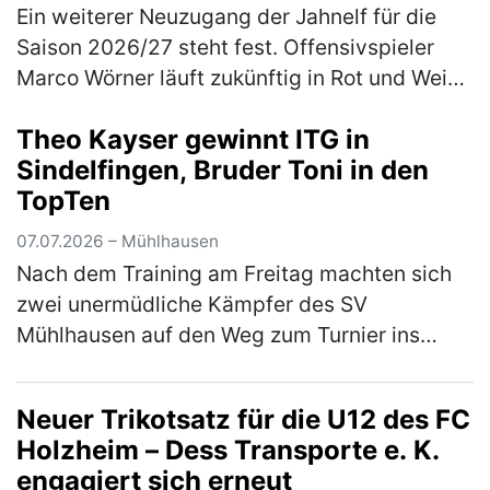
Ein weiterer Neuzugang der Jahnelf für die
Saison 2026/27 steht fest. Offensivspieler
Marco Wörner läuft zukünftig in Rot und Weiß
auf und kommt für eine Saison auf Leihbasis
Theo Kayser gewinnt ITG in
von Bundesliga-Aufsteiger…
(mehr)
Sindelfingen, Bruder Toni in den
TopTen
07.07.2026 – Mühlhausen
Nach dem Training am Freitag machten sich
zwei unermüdliche Kämpfer des SV
Mühlhausen auf den Weg zum Turnier ins
schwäbische Sindelfingen. Das Turnier war
mit 1800 Startern aus 270 Vereinen gut
Neuer Trikotsatz für die U12 des FC
besu…
(mehr)
Holzheim – Dess Transporte e. K.
engagiert sich erneut