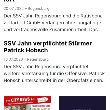
20.07.2026 – Regensburg
Der SSV Jahn Regensburg und die Ratisbona
Zeitarbeit GmbH verlängern ihre langjährige
und vertrauensvolle Zusammenarbeit. Das
Unternehmen, das bereits seit vielen Jahren
SSV Jahn verpflichtet Stürmer
Partner und seit 2024 als Klas…
(mehr)
Patrick Hobsch
16.07.2026 – Regensburg
Der SSV Jahn Regensburg verpflichtet
weitere Verstärkung für die Offensive. Patrick
Hobsch unterschreibt in der Oberpfalz einen
Vertrag bis zum 30.06.2028. Zuletzt war der
31-Jährige beim TSV 1860 Mün…
(mehr)