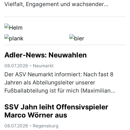
Vielfalt, Engagement und wachsender
Teilnehmerzahl Die Radtourenfahrt (RTF) des
SV Höhenberg zog am letzten Juni-
Wochenende …
(mehr)
Adler-News: Neuwahlen
08.07.2026 – Neumarkt
Der ASV Neumarkt informiert: Nach fast 8
Jahren als Abteilungsleiter unserer
Fußballabteilung ist für mich (Maximilian
Gnus) der Moment gekommen, das Amt in
SSV Jahn leiht Offensivspieler
neue Hände zu übergeben. Aus persönlichen
Marco Wörner aus
…
(mehr)
08.07.2026 – Regensburg