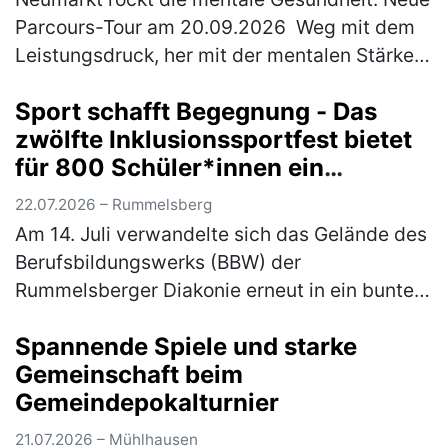
Parcours-Tour am 20.09.2026 Weg mit dem
Leistungsdruck, her mit der mentalen Stärke:
Am Sonntag, 20. September 2026 wird
Sport schafft Begegnung - Das
Neumarkt zum Hotspot für Achtsamk…
(mehr)
zwölfte Inklusionssportfest bietet
für 800 Schüler*innen ein
vielfältiges Bewegungsangebot
22.07.2026 – Rummelsberg
Am 14. Juli verwandelte sich das Gelände des
Berufsbildungswerks (BBW) der
Rummelsberger Diakonie erneut in ein buntes
Sportareal. Rund 800 Schüler*innen aus elf
Spannende Spiele und starke
verschiedenen Schulen waren der Einlad…
Gemeinschaft beim
(mehr)
Gemeindepokalturnier
21.07.2026 – Mühlhausen