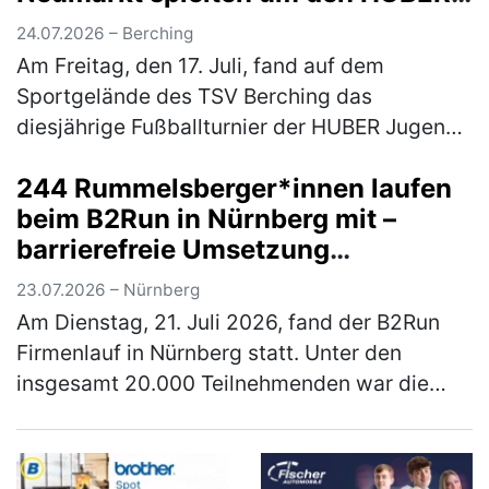
Azubi-Cup
24.07.2026 – Berching
Am Freitag, den 17. Juli, fand auf dem
Sportgelände des TSV Berching das
diesjährige Fußballturnier der HUBER Jugend-
und Auszubildendenvertretung (JAV) statt.
244 Rummelsberger*innen laufen
Insgesamt sieben Mannschaften aus dem La…
beim B2Run in Nürnberg mit –
(mehr)
barrierefreie Umsetzung
ermöglichte Rollstuhlfahrer*innen
23.07.2026 – Nürnberg
Teilnahme am Firmenlauf
Am Dienstag, 21. Juli 2026, fand der B2Run
Firmenlauf in Nürnberg statt. Unter den
insgesamt 20.000 Teilnehmenden war die
Rummelsberger Diakonie mit einem
engagierten Team von 244 Läufer*innen so
star…
(mehr)