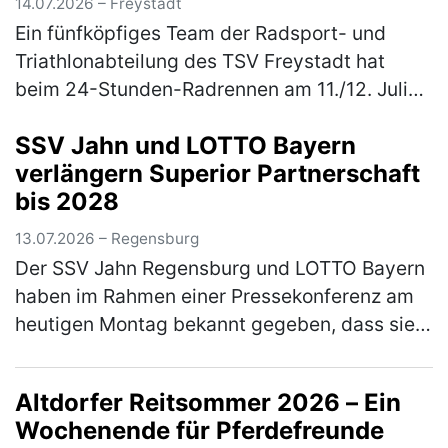
14.07.2026 – Freystadt
Ein fünfköpfiges Team der Radsport- und
Triathlonabteilung des TSV Freystadt hat
beim 24-Stunden-Radrennen am 11./12. Juli
2026 in Kelheim im Wechsel in die Pedale
SSV Jahn und LOTTO Bayern
getreten. Für den TSV Freystadt gin…
(mehr)
verlängern Superior Partnerschaft
bis 2028
13.07.2026 – Regensburg
Der SSV Jahn Regensburg und LOTTO Bayern
haben im Rahmen einer Pressekonferenz am
heutigen Montag bekannt gegeben, dass sie
ihren gemeinsamen, erfolgreichen Weg
fortsetzen. Die loyale und sehr langjäh…
Altdorfer Reitsommer 2026 – Ein
(mehr)
Wochenende für Pferdefreunde