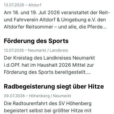
13.07.2026 – Altdorf
Am 18. und 19. Juli 2026 veranstaltet der Reit-
und Fahrverein Altdorf & Umgebung e.V. den
Altdorfer Reitsommer – und alle, die Pferde
lieben, sind herzlich eingeladen dabei zu sein.
Förderung des Sports
Besucher erleb…
(mehr)
12.07.2026 – Neumarkt / Landkreis
Der Kreistag des Landkreises Neumarkt
i.d.OPf. hat im Haushalt 2026 Mittel zur
Förderung des Sports bereitgestellt.
Einzelheiten über das Antragsverfahren
Radbegeisterung siegt über Hitze
können aus den Richtlinien entnommen
werden, …
(mehr)
09.07.2026 – Höhenberg / Neumarkt
Die Radtourenfahrt des SV Höhenberg
begeistert selbst bei größter Hitze mit