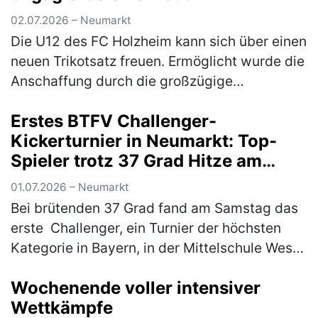
02.07.2026 – Neumarkt
Die U12 des FC Holzheim kann sich über einen
neuen Trikotsatz freuen. Ermöglicht wurde die
Anschaffung durch die großzügige
Unterstützung von Markus Dess und seiner
Erstes BTFV Challenger-
Firma Dess Transporte e. K., die si…
(mehr)
Kickerturnier in Neumarkt: Top-
Spieler trotz 37 Grad Hitze am
Start
01.07.2026 – Neumarkt
Bei brütenden 37 Grad fand am Samstag das
erste Challenger, ein Turnier der höchsten
Kategorie in Bayern, in der Mittelschule West
in Neumarkt statt. Ausrichter war der KSC
Wochenende voller intensiver
Woffenbach e.V. Trotz der …
(mehr)
Wettkämpfe