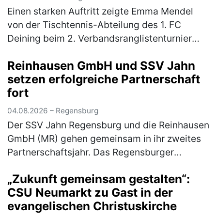
Einen starken Auftritt zeigte Emma Mendel
von der Tischtennis-Abteilung des 1. FC
Deining beim 2. Verbandsranglistenturnier
Bayern-Süd der Altersklasse Mädchen 13. Für
Reinhausen GmbH und SSV Jahn
das hochkarätig besetzte Turnier…
(mehr)
setzen erfolgreiche Partnerschaft
fort
04.08.2026 – Regensburg
Der SSV Jahn Regensburg und die Reinhausen
GmbH (MR) gehen gemeinsam in ihr zweites
Partnerschaftsjahr. Das Regensburger
Technologieunternehmen setzt die
„Zukunft gemeinsam gestalten“:
Zusammenarbeit mit dem Fußball-Drittligisten
CSU Neumarkt zu Gast in der
f…
(mehr)
evangelischen Christuskirche