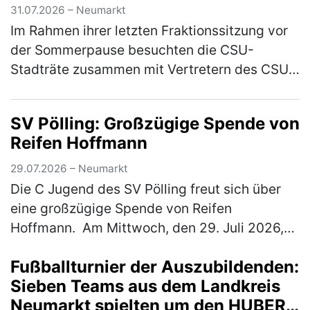
31.07.2026 – Neumarkt
Im Rahmen ihrer letzten Fraktionssitzung vor
der Sommerpause besuchten die CSU-
Stadträte zusammen mit Vertretern des CSU-
Stadtverbandes die evangelische
Christuskirche. Geschäftsführender Pfarrer
SV Pölling: Großzügige Spende von
Mich…
(mehr)
Reifen Hoffmann
29.07.2026 – Neumarkt
Die C Jugend des SV Pölling freut sich über
eine großzügige Spende von Reifen
Hoffmann. Am Mittwoch, den 29. Juli 2026,
wurde ein neuer Satz Hoodies an die
Fußballturnier der Auszubildenden:
Mannschaft übergeben. Der SV Pölling
Sieben Teams aus dem Landkreis
bedank…
(mehr)
Neumarkt spielten um den HUBER