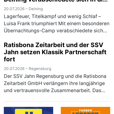
Sommerpause
20.07.2026 – Deining
Lagerfeuer, Titelkampf und wenig Schlaf –
Luisa Frank triumphiert Mit einem besonderen
Übernachtungs-Camp verabschiedete sich
die Tischtennis-Jugend des 1. FC Deining in
Ratisbona Zeitarbeit und der SSV
die Sommerpause. Zum Abschluss…
(mehr)
Jahn setzen Klassik Partnerschaft
fort
20.07.2026 – Regensburg
Der SSV Jahn Regensburg und die Ratisbona
Zeitarbeit GmbH verlängern ihre langjährige
und vertrauensvolle Zusammenarbeit. Das
Unternehmen, das bereits seit vielen Jahren
Partner und seit 2024 als Klas…
(mehr)