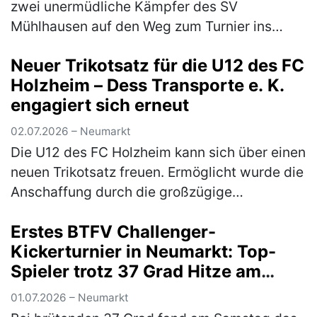
zwei unermüdliche Kämpfer des SV
Mühlhausen auf den Weg zum Turnier ins
schwäbische Sindelfingen. Das Turnier war
Neuer Trikotsatz für die U12 des FC
mit 1800 Startern aus 270 Vereinen gut
Holzheim – Dess Transporte e. K.
besu…
(mehr)
engagiert sich erneut
02.07.2026 – Neumarkt
Die U12 des FC Holzheim kann sich über einen
neuen Trikotsatz freuen. Ermöglicht wurde die
Anschaffung durch die großzügige
Unterstützung von Markus Dess und seiner
Erstes BTFV Challenger-
Firma Dess Transporte e. K., die si…
(mehr)
Kickerturnier in Neumarkt: Top-
Spieler trotz 37 Grad Hitze am
Start
01.07.2026 – Neumarkt