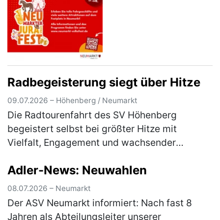
Radbegeisterung siegt über Hitze
09.07.2026 – Höhenberg / Neumarkt
Die Radtourenfahrt des SV Höhenberg
begeistert selbst bei größter Hitze mit
Vielfalt, Engagement und wachsender
Teilnehmerzahl Die Radtourenfahrt (RTF) des
Adler-News: Neuwahlen
SV Höhenberg zog am letzten Juni-
Wochenende …
(mehr)
08.07.2026 – Neumarkt
Der ASV Neumarkt informiert: Nach fast 8
Jahren als Abteilungsleiter unserer