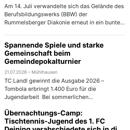
Am 14. Juli verwandelte sich das Gelände des
Berufsbildungswerks (BBW) der
Rummelsberger Diakonie erneut in ein buntes
Sportareal. Rund 800 Schüler*innen aus elf
verschiedenen Schulen waren der Einlad…
Spannende Spiele und starke
(mehr)
Gemeinschaft beim
Gemeindepokalturnier
21.07.2026 – Mühlhausen
TC Landl gewinnt die Ausgabe 2026 –
Tombola erbringt 1.400 Euro für die
Jugendarbeit Bei sommerlichen
Temperaturen fand am 18. und 19. Juli 2026
Übernachtungs-Camp:
das traditionelle Gemeindepokalturnier des
Tischtennis-Jugend des 1. FC
TC 77 Mühl…
(mehr)
Deining verabschiedete sich in die