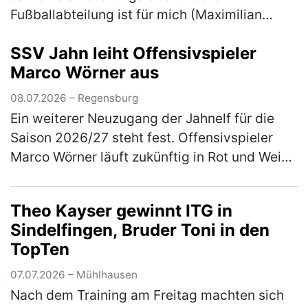
Fußballabteilung ist für mich (Maximilian
Gnus) der Moment gekommen, das Amt in
SSV Jahn leiht Offensivspieler
neue Hände zu übergeben. Aus persönlichen
Marco Wörner aus
…
(mehr)
08.07.2026 – Regensburg
Ein weiterer Neuzugang der Jahnelf für die
Saison 2026/27 steht fest. Offensivspieler
Marco Wörner läuft zukünftig in Rot und Weiß
auf und kommt für eine Saison auf Leihbasis
von Bundesliga-Aufsteiger…
(mehr)
Theo Kayser gewinnt ITG in
Sindelfingen, Bruder Toni in den
TopTen
07.07.2026 – Mühlhausen
Nach dem Training am Freitag machten sich