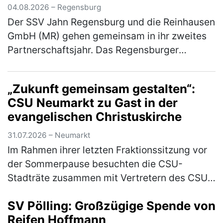
04.08.2026 – Regensburg
Der SSV Jahn Regensburg und die Reinhausen
GmbH (MR) gehen gemeinsam in ihr zweites
Partnerschaftsjahr. Das Regensburger
Technologieunternehmen setzt die
Zusammenarbeit mit dem Fußball-Drittligisten
„Zukunft gemeinsam gestalten“:
f…
(mehr)
CSU Neumarkt zu Gast in der
evangelischen Christuskirche
31.07.2026 – Neumarkt
Im Rahmen ihrer letzten Fraktionssitzung vor
der Sommerpause besuchten die CSU-
Stadträte zusammen mit Vertretern des CSU-
Stadtverbandes die evangelische
SV Pölling: Großzügige Spende von
Christuskirche. Geschäftsführender Pfarrer
Reifen Hoffmann
Mich…
(mehr)