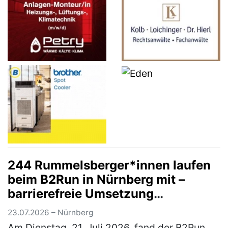
244 Rummelsberger*innen laufen
beim B2Run in Nürnberg mit –
barrierefreie Umsetzung
ermöglichte Rollstuhlfahrer*innen
23.07.2026 – Nürnberg
Teilnahme am Firmenlauf
Am Dienstag, 21. Juli 2026, fand der B2Run