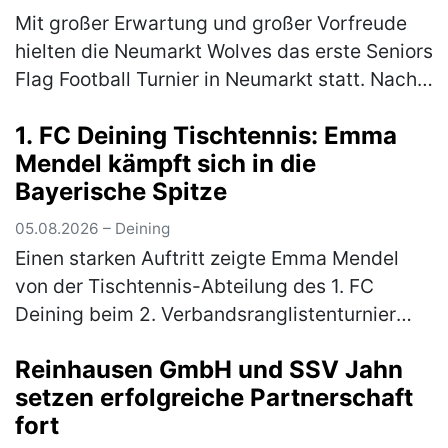
Mit großer Erwartung und großer Vorfreude
hielten die Neumarkt Wolves das erste Seniors
Flag Football Turnier in Neumarkt statt. Nach
langer Durststrecke gab es endlich wieder
1. FC Deining Tischtennis: Emma
Football in Neumarkt. …
(mehr)
Mendel kämpft sich in die
Bayerische Spitze
05.08.2026 – Deining
Einen starken Auftritt zeigte Emma Mendel
von der Tischtennis-Abteilung des 1. FC
Deining beim 2. Verbandsranglistenturnier
Bayern-Süd der Altersklasse Mädchen 13. Für
Reinhausen GmbH und SSV Jahn
das hochkarätig besetzte Turnier…
(mehr)
setzen erfolgreiche Partnerschaft
fort