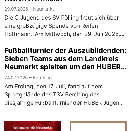
29.07.2026 – Neumarkt
Die C Jugend des SV Pölling freut sich über
eine großzügige Spende von Reifen
Hoffmann. Am Mittwoch, den 29. Juli 2026,
wurde ein neuer Satz Hoodies an die
Fußballturnier der Auszubildenden:
Mannschaft übergeben. Der SV Pölling
Sieben Teams aus dem Landkreis
bedank…
(mehr)
Neumarkt spielten um den HUBER
Azubi-Cup
24.07.2026 – Berching
Am Freitag, den 17. Juli, fand auf dem
Sportgelände des TSV Berching das
diesjährige Fußballturnier der HUBER Jugend-
und Auszubildendenvertretung (JAV) statt.
Insgesamt sieben Mannschaften aus dem La…
(mehr)