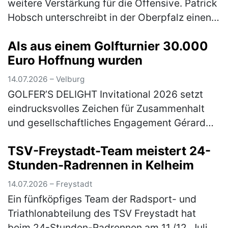
weitere Verstärkung für die Offensive. Patrick
Hobsch unterschreibt in der Oberpfalz einen
Vertrag bis zum 30.06.2028. Zuletzt war der
Als aus einem Golfturnier 30.000
31-Jährige beim TSV 1860 Mün…
(mehr)
Euro Hoffnung wurden
14.07.2026 – Velburg
GOLFER’S DELIGHT Invitational 2026 setzt
eindrucksvolles Zeichen für Zusammenhalt
und gesellschaftliches Engagement Gérard
Huff (2. Vorsitzender Golfer’s Delight), Jan
TSV-Freystadt-Team meistert 24-
Pawlewitz (1. Vorsitzender Go…
(mehr)
Stunden-Radrennen in Kelheim
14.07.2026 – Freystadt
Ein fünfköpfiges Team der Radsport- und
Triathlonabteilung des TSV Freystadt hat
beim 24-Stunden-Radrennen am 11./12. Juli