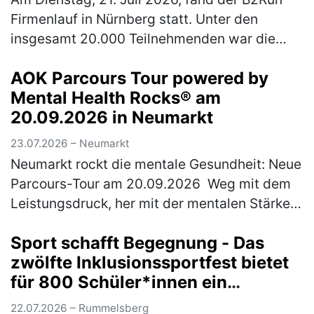
Firmenlauf in Nürnberg statt. Unter den
insgesamt 20.000 Teilnehmenden war die
Rummelsberger Diakonie mit einem
AOK Parcours Tour powered by
engagierten Team von 244 Läufer*innen so
Mental Health Rocks® am
star…
(mehr)
20.09.2026 in Neumarkt
23.07.2026 – Neumarkt
Neumarkt rockt die mentale Gesundheit: Neue
Parcours-Tour am 20.09.2026 Weg mit dem
Leistungsdruck, her mit der mentalen Stärke:
Am Sonntag, 20. September 2026 wird
Sport schafft Begegnung - Das
Neumarkt zum Hotspot für Achtsamk…
(mehr)
zwölfte Inklusionssportfest bietet
für 800 Schüler*innen ein
vielfältiges Bewegungsangebot
22.07.2026 – Rummelsberg