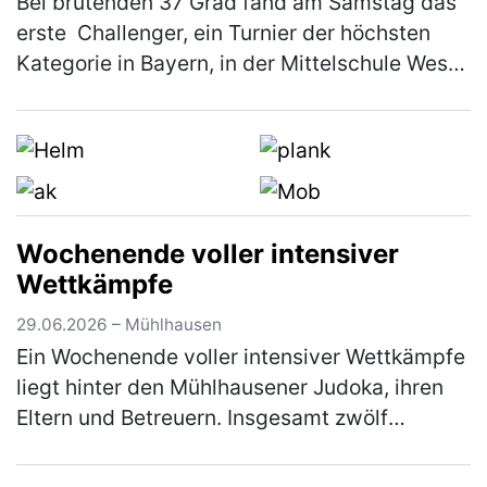
Bei brütenden 37 Grad fand am Samstag das
erste Challenger, ein Turnier der höchsten
Kategorie in Bayern, in der Mittelschule West
in Neumarkt statt. Ausrichter war der KSC
Woffenbach e.V. Trotz der …
(mehr)
Wochenende voller intensiver
Wettkämpfe
29.06.2026 – Mühlhausen
Ein Wochenende voller intensiver Wettkämpfe
liegt hinter den Mühlhausener Judoka, ihren
Eltern und Betreuern. Insgesamt zwölf
Starterinnen und Starter nahmen an diesem
Wochenende in Vohenstrauß am Beg…
(mehr)