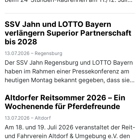
2026 in Kelheim im Wechsel in die Pedale
getreten. Für den TSV Freystadt gin…
(mehr)
SSV Jahn und LOTTO Bayern
verlängern Superior Partnerschaft
bis 2028
13.07.2026 – Regensburg
Der SSV Jahn Regensburg und LOTTO Bayern
haben im Rahmen einer Pressekonferenz am
heutigen Montag bekannt gegeben, dass sie
ihren gemeinsamen, erfolgreichen Weg
Altdorfer Reitsommer 2026 – Ein
fortsetzen. Die loyale und sehr langjäh…
Wochenende für Pferdefreunde
(mehr)
13.07.2026 – Altdorf
Am 18. und 19. Juli 2026 veranstaltet der Reit-
und Fahrverein Altdorf & Umgebung e.V. den