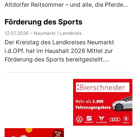
Altdorfer Reitsommer – und alle, die Pferde
lieben, sind herzlich eingeladen dabei zu sein.
Förderung des Sports
Besucher erleb…
(mehr)
12.07.2026 – Neumarkt / Landkreis
Der Kreistag des Landkreises Neumarkt
i.d.OPf. hat im Haushalt 2026 Mittel zur
Förderung des Sports bereitgestellt.
Einzelheiten über das Antragsverfahren
können aus den Richtlinien entnommen
werden, …
(mehr)