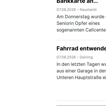
Bankkarte an
Unbekannten
07.08.2026 – Neumarkt
Am Donnerstag wurde 
Seniorin Opfer eines
sogenannten Callcente
Betrugs, jedoch durch 
neue Masche. Sie übe
Fahrrad entwend
ihre Bankkarte samt PI
eine unbekannte Perso
07.08.2026 – Deining
Anschließend kam es z
In den letzten Tagen w
einer…
(mehr)
aus einer Garage in der
Unteren Hauptstraße e
Fahrrad im Wert von r
€ entwendet. Wie der T
die Garage gelangen k
ist derzeit Gegenstand