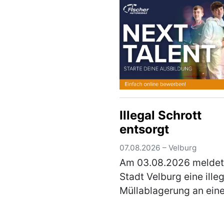
laufenden E…
(mehr)
Illegal Schrott
entsorgt
07.08.2026 – Velburg
Am 03.08.2026 meldet
Stadt Velburg eine ille
Müllablagerung an ein
kleinen Wald nördlich
Oberweiling. Hauptsäc