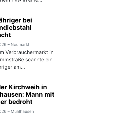
rskontrolle. Hierbei
festgestellt, dass er an
ähriger bei
m Fahrzeug
ndiebstahl
derungen
scht
nommen hatte, die zum
chen d…
(mehr)
026 – Neumarkt
em Verbrauchermarkt in
ammstraße scannte ein
hriger am
gnachmittag lediglich
Teil seines Einkaufes.
der Kirchweih in
im Wert von rund 20 €
hausen: Mann mit
e er nicht und wollte
er bedroht
aden ohne d…
(mehr)
026 – Mühlhausen