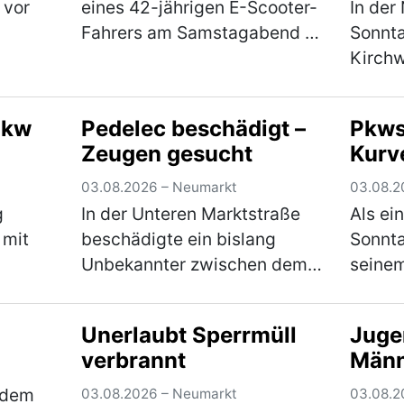
 vor
eines 42-jährigen E-Scooter-
In der
Fahrers am Samstagabend in
Sonnta
r
der Feldstraße stellte sich
Kirchw
heraus, dass der Mann unter
Alter 
dem Einfluss von
zunäch
Pkw
Pedelec beschädigt –
Pkws 
Betäubungsmitteln stand. Die
Streit
Zeugen gesucht
Kurv
onnte
Weiterfahrt wurde…
(mehr)
zückte
ehr)
Messe
03.08.2026 – Neumarkt
03.08.2
g
In der Unteren Marktstraße
Als ei
 mit
beschädigte ein bislang
Sonnt
Unbekannter zwischen dem
seine
01.08.2026, 16:00 Uhr, und
Ziegel
 nach
dem 02.08.2026, 13:00 Uhr,
die Bu
Unerlaubt Sperrmüll
Juge
ein verperrt abgestelltes
wollte
verbrannt
Männ
ah sie
Fahrrad. Der Täter baute den
Pkw ei
erin,
Sattel ab und r…
(mehr)
nicht 
 dem
03.08.2026 – Neumarkt
03.08.2