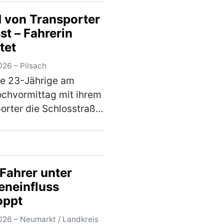
ttag auf das
 von Transporter
olksfest ein. Am
st – Fahrerin
ch, den 12. August
tet
ist es ab 12 Uhr wieder
t. Er…
(mehr)
026 – Pilsach
ne 23-Jährige am
chvormittag mit ihrem
orter die Schlosstraße
, touchierte sie mit
Stoßstange den Kopf
Hundes. Dieser war mit
 33-jährigen Besitzerin
Fahrer unter
er …
(mehr)
eneinfluss
oppt
026 – Neumarkt / Landkreis