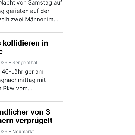
 Nacht von Samstag auf
g gerieten auf der
eih zwei Männer im
von 19 und 30 Jahren
st in einen verbalen
kollidieren in
. Im weiteren Verlauf
e
 der Jüngere ein
r und bedr…
(mehr)
026 – Sengenthal
n 46-Jähriger am
agnachmittag mit
m Pkw vom
graben nach links in
chenstraße abbiegen
ndlicher von 3
, kollidierte er mit dem
ern verprügelt
ner 54-Jährigen, die
weit genug rechts fuhr.
026 – Neumarkt