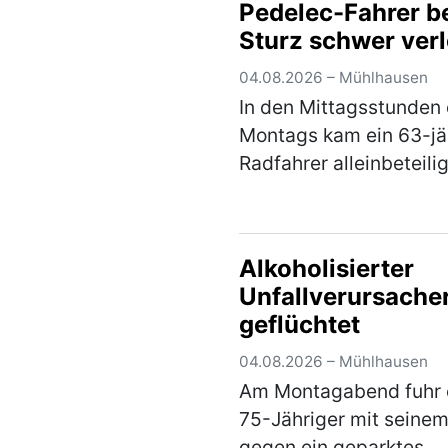
Pedelec-Fahrer b
(mehr)
Sturz schwer verl
04.08.2026 – Mühlhausen
In den Mittagsstunden
Montags kam ein 63-jä
Radfahrer alleinbeteilig
Sturz und zog sich sc
Verletzungen zu. Der 
war mit seinem Pedele
Alkoholisierter
dem Radweg von
Unfallverursache
Weihersdorf in Richtu
geflüchtet
(mehr)
04.08.2026 – Mühlhausen
Am Montagabend fuhr 
75-Jähriger mit seine
gegen ein geparktes