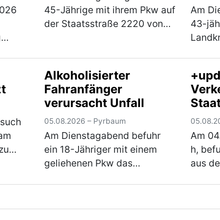
2026
45-Jährige mit ihrem Pkw auf
Am Die
der Staatsstraße 2220 von
43-jäh
g
Braunshof kommend in
Landkr
beiden
Richtung Freystadt
unsich
n und
unterwegs, als sie an der
einer 
Alkoholisierter
+upd
 samt
Kreuzung mit der
Verkeh
t
Fahranfänger
Verke
en,
Staatsstraße 2238 die
festge
verursacht Unfall
Staa
z n…
Vorfahrt eine…
(mehr)
unter 
zwis
esuch
05.08.2026 – Pyrbaum
05.08.2
und
 am
Am Dienstagabend befuhr
Am 04
Troc
zu
ein 18-Jähriger mit einem
h, bef
geliehenen Pkw das
aus de
damit
Fischereigelände neben der
Neuma
 Weg
Kreisstraße NM 6 und drehte
Skoda 
r
hierbei einige Runden um
Staats
 star…
einen Fischweiher. Hierbei
Fahrtr