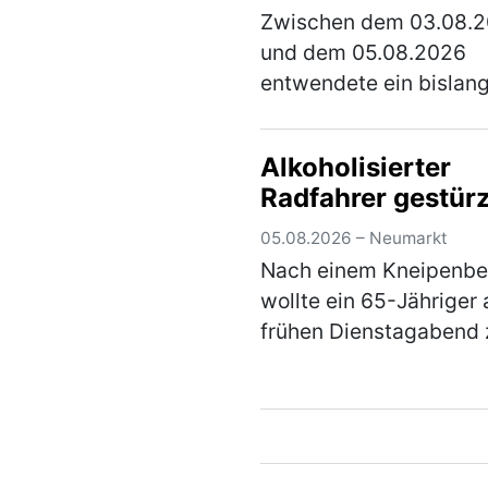
Zwischen dem 03.08.
und dem 05.08.2026
entwendete ein bislan
unbekannter Täter die 
hinteren Fahrzeugreife
Alkoholisierter
die Anhängerkupplung
Radfahrer gestürz
E-Satz von einem Citro
der auf einem Parkplat
05.08.2026 – Neumarkt
(mehr)
Nach einem Kneipenb
wollte ein 65-Jähriger
frühen Dienstagabend 
seinem Fahrrad in der
Ringstraße gehen um 
wegzufahren. Auf dem
dorthin stürzte der Her
jedoch aufgrund seiner