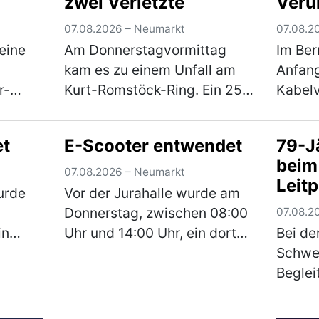
zwei Verletzte
Veru
07.08.2026 – Neumarkt
07.08.2
eine
Am Donnerstagvormittag
Im Be
kam es zu einem Unfall am
Anfang
r-
Kurt-Romstöck-Ring. Ein 25-
Kabelv
eine
Jähriger war mit seinem Pkw
einen
rgab
auf dem Kurt-Romstöck-Ring
Fahrze
et
E-Scooter entwendet
79-Jä
N an
unterwegs, als er an der
Der Un
beim
n.
Kreuzung mit der
entfer
07.08.2026 – Neumarkt
Leit
u
Ringstraße/St-Florian-Straß…
der Un
urde
Vor der Jurahalle wurde am
(mehr)
den 
Donnerstag, zwischen 08:00
07.08.2
in
Uhr und 14:00 Uhr, ein dort
Bei d
und 180
versperrt abgestellter E-
Schwe
äter in
Scooter entwendet. Bei dem
Beglei
onnte,
Roller handelt es sich um
überho
 der
einen schwarzen E-Scooter
Jährig