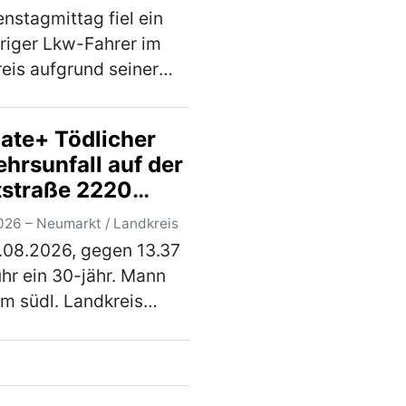
nstagmittag fiel ein
riger Lkw-Fahrer im
eis aufgrund seiner
eren Fahrweise auf. Bei
darauffolgenden
ate+ Tödlicher
rskontrolle wurde
hrsunfall auf der
stellt, dass der Herr
tstraße 2220
dem Einflus…
(mehr)
chen Lengenfeld
026 – Neumarkt / Landkreis
.08.2026, gegen 13.37
knungsanlage
uhr ein 30-jähr. Mann
m südl. Landkreis
rkt, mit seinem Pkw
Octavia, die
straße 2220, in
ichtung Lengenfeld.