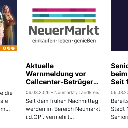
der Marke Xiao…
(mehr)
Donne
Kontro
Der Ma
Staats
Neum
Aktuelle
Seni
Warnmeldung vor
beim
Callcenter-Betrügern
Seit 
im Bereich Neumarkt
Trad
e die
06.08.2026 – Neumarkt / Landkreis
06.08.2
i.d.OPf.
gale
Seit dem frühen Nachmittag
Bereit
em
werden im Bereich Neumarkt
Stadt 
i.d.OPf. vermehrt
Senior
hlich
betrügerische Telefonanrufe
einem