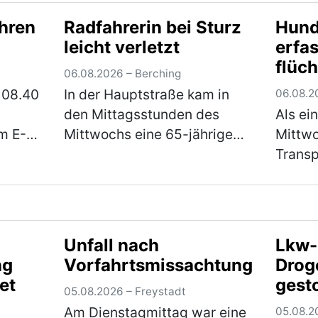
 Form
gemeldet. Die Polizei warnt
Nachmi
hren
Radfahrerin bei Sturz
Hund
rwägen
eindringlich vor den
JURA‑V
leicht verletzt
erfas
hr)
verschiedenen Maschen der
Mittwo
flüch
Betrüger! Im Bereich Neum…
2026, 
06.08.2026 – Berching
(mehr)
so wei
 08.40
In der Hauptstraße kam in
06.08.2
den Mittagsstunden des
Als ei
m E-
Mittwochs eine 65-jährige
Mittwo
Pedelec-Fahrerin
Transp
felser
alleinbeteiligt zu Sturz. Sie
befuhr
 Dr.-
zog sich leichte Verletzungen
ihrer 
e ein.
zu und musste mit dem
eines 
r)
Rettungswagen ins
seiner
Unfall nach
Lkw-
Klinikum…
(mehr)
auf d
ng
Vorfahrtsmissachtung
Drog
et
gest
05.08.2026 – Freystadt
Am Dienstagmittag war eine
05.08.2