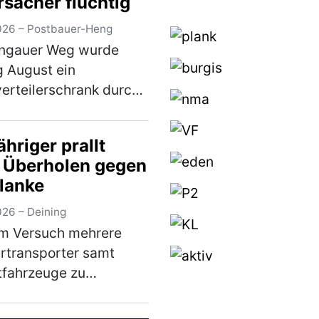
rsacher flüchtig
026 – Postbauer-Heng
rngauer Weg wurde
 August ein
erteilerschrank durch
 unbekannten
ugführer beschädigt.
hriger prallt
fallverursacher
 Überholen gegen
nte sich unerlaubt von
planke
fallstelle, ohne sich um
…
(mehr)
026 – Deining
em Versuch mehrere
rtransporter samt
tfahrzeuge zu
len, verlor ein 79-
er am