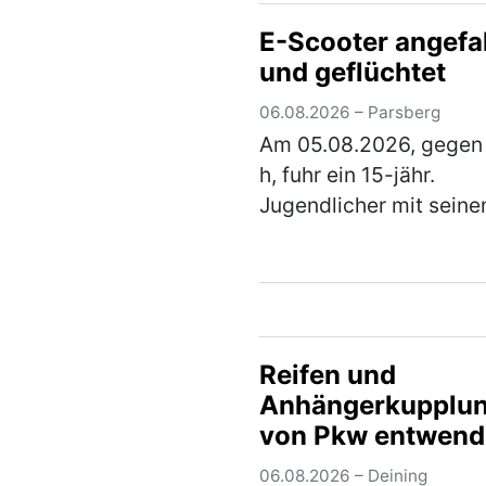
wurde Metallschrott in
E-Scooter angefa
alter Fahrräder, Kinde
und geflüchtet
und ausgeschlac…
(me
06.08.2026 – Parsberg
Am 05.08.2026, gegen
h, fuhr ein 15-jähr.
Jugendlicher mit seine
Scooter von der linken
Gehwegseite der Hohen
Straße nach links in die
Schrettenbrunner-Straß
Hier fuhr er auf …
(meh
Reifen und
Anhängerkupplu
von Pkw entwend
06.08.2026 – Deining