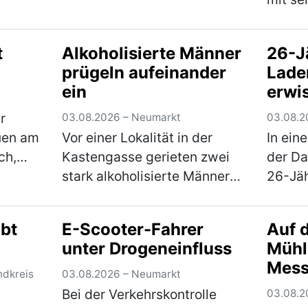
Einfamilienhaus im
Verkeh
fernte
Stadtgebiet gerufen. Der 61-
wurde 
t
Alkoholisierte Männer
26-J
laubt
jährige Bewohner zeigte sich
seine
prügeln aufeinander
Lade
n
über den Besuch jedoch
Verän
ein
erwi
onnte
nicht…
(mehr)
vorge
Erlös
r
03.08.2026 – Neumarkt
03.08.2
uen am
Vor einer Lokalität in der
In ein
ch,
Kastengasse gerieten zwei
der D
platz
stark alkoholisierte Männer
26-Jä
nen
im Alter von 43 und 55
Samsta
ten
Jahren am Freitagabend in
einen 
bt
E-Scooter-Fahrer
Auf 
einen Streit, in dessen Verlauf
Waren 
unter Drogeneinfluss
Mühl
mehr)
die beiden gegenseitig
scannt
Mess
aufeinander ein…
(mehr)
den L
ndkreis
03.08.2026 – Neumarkt
Bei der Verkehrskontrolle
03.08.2