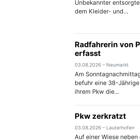
Unbekannter entsorgte
dem Kleider- und
Altglascontainern in de
Altdorfer Straße am
Freitagvormittag einen
Radfahrerin von 
Flachbildfernseher. Ein
erfasst
aufmerksamer Zeuge k
sich das Kennzeic…
(m
03.08.2026 – Neumarkt
Am Sonntagnachmitta
befuhr eine 38-Jährige
ihrem Pkw die
Pelchenhofener Straße
stadtauswärts. Als sie
Pkw zerkratzt
rechts auf eine Wiese
einbiegen wollte, übers
03.08.2026 – Lauterhofen
eine 66-jährige Radfahr
Auf einer Wiese neben