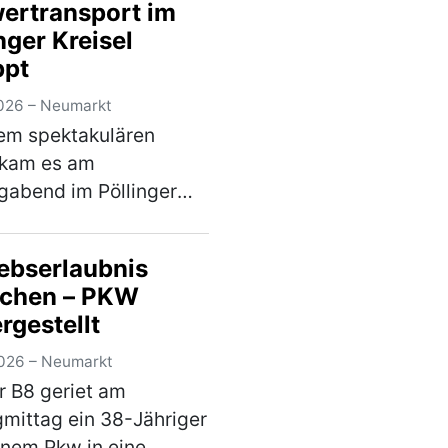
ertransport im
0 m nach der
nger Kreisel
nung…
(mehr)
ppt
026 – Neumarkt
em spektakulären
 kam es am
abend im Pöllinger
erkehr. Bei einem
rtransport brach
iebserlaubnis
d der Fahrt die Achse,
schen – PKW
hin der Nachläufer des
rgestellt
aufliegers umkippte
…
(mehr)
026 – Neumarkt
r B8 geriet am
gmittag ein 38-Jähriger
inem Pkw in eine