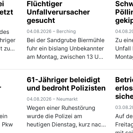
ei
Flüchtiger
Schw
verlor der Fahranfänger …
Ca. 50
etzt
Unfallverursacher
Pölli
(mehr)
Trock
gesucht
geki
 des
04.08.2026 – Berching
04.08.2
hriger
Bei der Sandgrube Biermühle
Zu ein
t zu
fuhr ein bislang Unbekannter
Unfall
hwere
am Montag, zwischen 13 Uhr
Montag
Mann
und 14 Uhr mit seinem
Kreisv
c auf
Fahrzeug gegen das
Schwe
61-Jähriger beleidigt
Betr
Eingangstor und verursachte
währen
r
und bedroht Polizisten
erlo
n…
einen Sachschaden in Höhe
worauf
siche
von rund 5.000 €. Der…
Sattel
04.08.2026 – Neumarkt
(mehr)
und e
Wegen einer Ruhestörung
03.08.2
ein
wurde die Polizei am
Auf de
m Pkw
heutigen Dienstag, kurz nach
Freita
Mitternacht, zu einem
mit se