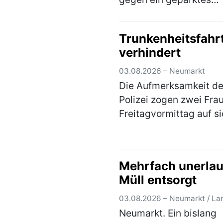
Fahrzeug in der
Bahnhofstraße und ent
Trunkenheitsfahr
sich anschließend uner
verhindert
von der Unfallstelle. Ei
aufmerksamer Zeuge k
03.08.2026 – Neumarkt
den U…
(mehr)
Die Aufmerksamkeit de
Polizei zogen zwei Fra
Freitagvormittag auf si
weil sie auf einem Park
in der Sandstraße in ei
lautstarken Streit gera
Mehrfach unerlau
waren. Die Beamten
Müll entsorgt
bemerkten schnell, …
(
03.08.2026 – Neumarkt / La
Neumarkt. Ein bislang