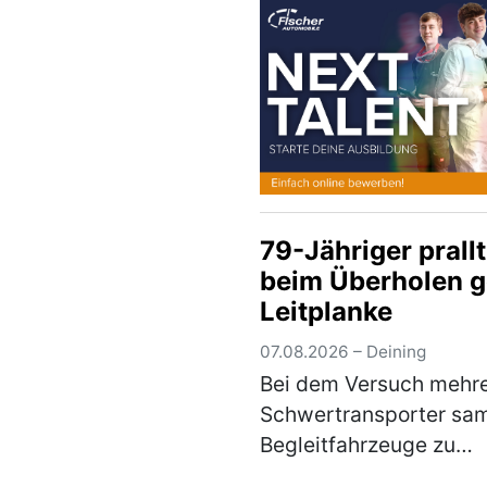
Der Unfallverursacher
entfernte sich unerlaub
der Unfallstelle, ohne 
den …
(mehr)
79-Jähriger prallt
beim Überholen 
Leitplanke
07.08.2026 – Deining
Bei dem Versuch mehr
Schwertransporter sa
Begleitfahrzeuge zu
überholen, verlor ein 7