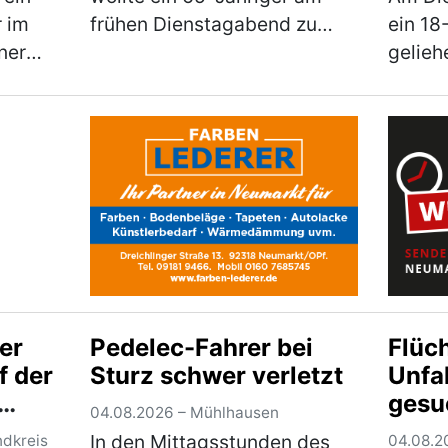
r im
frühen Dienstagabend zu
ein 18
ner
seinem Fahrrad in der
gelie
uf. Bei
Ringstraße gehen um damit
Fische
wegzufahren. Auf dem Weg
Kreiss
de
dorthin stürzte der Herr
hierbe
err
jedoch aufgrund seiner star…
einen 
hr)
(mehr)
verlor
(mehr
er
Pedelec-Fahrer bei
Flüc
f der
Sturz schwer verletzt
Unfa
gesu
04.08.2026 – Mühlhausen
feld
In den Mittagsstunden des
ndkreis
04.08.2