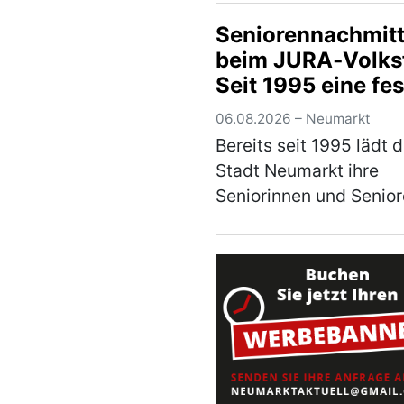
Jähriger am
Seniorennachmit
Donnerstagabend die
beim JURA‑Volksf
Kontrolle über seinen 
Seit 1995 eine fes
Der Mann war auf der
Tradition in Neum
Staatsstraße 2660 von
06.08.2026 – Neumarkt
Neumar…
(mehr)
Bereits seit 1995 lädt d
Stadt Neumarkt ihre
Seniorinnen und Senior
einem besonderen
Nachmittag auf das
JURA‑Volksfest ein. A
Mittwoch, den 12. Aug
2026, ist es ab 12 Uhr 
so weit. Er…
(mehr)