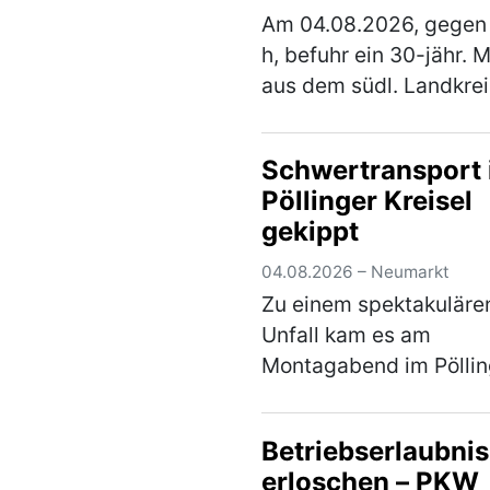
und
Am 04.08.2026, gegen
Trocknungsanlag
h, befuhr ein 30-jähr. 
aus dem südl. Landkrei
Neumarkt, mit seinem
Skoda Octavia, die
Schwertransport
Staatsstraße 2220, in
Pöllinger Kreisel
Fahrtrichtung Lengenfe
gekippt
Ca. 500 m nach der
Trocknung…
(mehr)
04.08.2026 – Neumarkt
Zu einem spektakuläre
Unfall kam es am
Montagabend im Pöllin
Kreisverkehr. Bei eine
Schwertransport brac
Betriebserlaubnis
während der Fahrt die 
erloschen – PKW
woraufhin der Nachläu