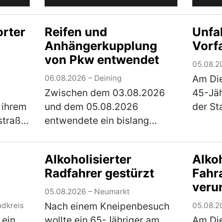
rter
Reifen und
Unfa
Anhängerkupplung
Vorf
von Pkw entwendet
05.08.2
Am Die
06.08.2026 – Deining
Zwischen dem 03.08.2026
45-Jäh
 ihrem
und dem 05.08.2026
der St
straße
entwendete ein bislang
Braun
it
unbekannter Täter die beiden
Richtu
opf
hinteren Fahrzeugreifen und
unterw
Alkoholisierter
Alkoh
ar mit
die Anhängerkupplung samt
Kreuzu
Radfahrer gestürzt
Fahr
tzerin
E-Satz von einem Citroen,
Staats
veru
der auf einem Parkplatz n…
Vorfah
05.08.2026 – Neumarkt
(mehr)
Nach einem Kneipenbesuch
ndkreis
05.08.2
 ein
wollte ein 65-Jähriger am
Am Di