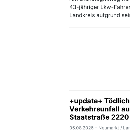
43-jähriger Lkw-Fahre
Landkreis aufgrund sei
unsicheren Fahrweise a
einer darauffolgenden
Verkehrskontrolle wur
festgestellt, dass der H
unter dem Einflus…
(me
+update+ Tödlich
Verkehrsunfall au
Staatstraße 2220
zwischen Lengen
05.08.2026 – Neumarkt / La