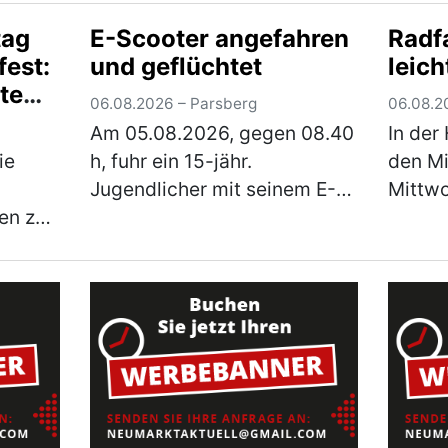
wurde Metallschrott in Form
gemeld
tag
E-Scooter angefahren
Radfa
alter Fahrräder, Kinderwägen
eindri
est:
und geflüchtet
leich
Pkw.
und ausgeschlac…
(mehr)
versc
te
Betrüg
06.08.2026 – Parsberg
06.08.2
arkt
(mehr
Am 05.08.2026, gegen 08.40
In der
ie
h, fuhr ein 15-jähr.
den M
Jugendlicher mit seinem E-
Mittwo
en zu
Scooter von der linken
Pedele
Gehwegseite der Hohenfelser
alleinb
Straße nach links in die Dr.-
zog si
m
Schrettenbrunner-Straße ein.
zu un
ust
Hier fuhr er auf …
(mehr)
Rettu
wieder
Klini