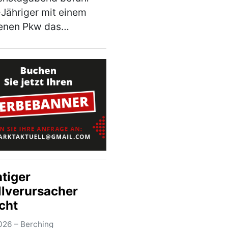
-Jähriger mit einem
henen Pkw das
reigelände neben der
traße NM 6 und drehte
i einige Runden um
Fischweiher. Hierbei
 der Fahranfänger …
)
htiger
llverursacher
cht
026 – Berching