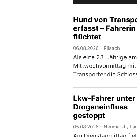
Hund von Transpo
erfasst – Fahrerin
flüchtet
06.08.2026 – Pilsach
Als eine 23-Jährige am
Mittwochvormittag mit
Transporter die Schlos
befuhr, touchierte sie m
ihrer Stoßstange den K
Lkw-Fahrer unter
eines Hundes. Dieser w
Drogeneinfluss
seiner 33-jährigen Besi
gestoppt
auf der …
(mehr)
05.08.2026 – Neumarkt / La
Am Dienstagmittag fiel