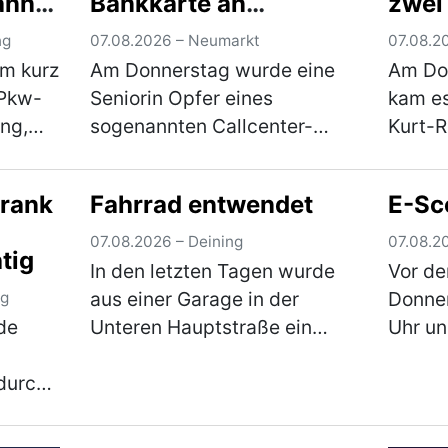
ann
Bankkarte an
zwei
htet
Unbekannten
ng
07.08.2026 – Neumarkt
07.08.2
um kurz
Am Donnerstag wurde eine
Am Do
 Pkw-
Seniorin Opfer eines
kam es
ng,
sogenannten Callcenter-
Kurt-R
en
Betrugs, jedoch durch eine
Jährig
en und
neue Masche. Sie übergab
auf d
hrank
Fahrrad entwendet
E-Sc
et.
ihre Bankkarte samt PIN an
unterw
eß ein
eine unbekannte Person.
Kreuzu
07.08.2026 – Deining
07.08.2
tig
Anschließend kam es zu
Ringst
In den letzten Tagen wurde
Vor de
einer…
(mehr)
(mehr
aus einer Garage in der
Donner
ng
de
Unteren Hauptstraße ein
Uhr un
Fahrrad im Wert von rund 180
verspe
durch
€ entwendet. Wie der Täter in
Scoote
die Garage gelangen konnte,
Roller
digt.
ist derzeit Gegenstand der
einen 