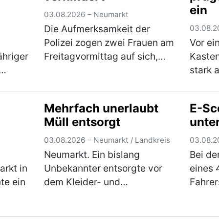
ein
pte
aufmerksamer Zeuge konnte
nicht
03.08.2026 – Neumarkt
den U…
(mehr)
Die Aufmerksamkeit der
03.08.2
Polizei zogen zwei Frauen am
Vor ein
ähriger
Freitagvormittag auf sich,
Kasten
weil sie auf einem Parkplatz
stark 
bei
in der Sandstraße in einen
im Alt
s er an
lautstarken Streit geraten
Jahren
Mehrfach unerlaubt
E-Sc
waren. Die Beamten
einen 
Müll entsorgt
unte
bemerkten schnell, …
(mehr)
die be
ie zum
aufei
03.08.2026 – Neumarkt / Landkreis
03.08.2
Neumarkt. Ein bislang
Bei de
rkt in
Unbekannter entsorgte vor
eines 
te ein
dem Kleider- und
Fahre
Altglascontainern in der
der Fe
iglich
Altdorfer Straße am
heraus