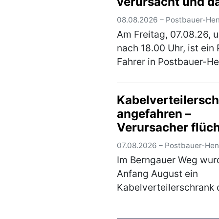
verursacht und d
auch noch geflüc
08.08.2026 – Postbauer-He
Am Freitag, 07.08.26, 
nach 18.00 Uhr, ist ein
Fahrer in Postbauer-He
Am Schwall, gegen ein
geparkten Pkw gestoß
Kabelverteilersc
anschließend geflücht
angefahren –
Zum o. g. Zeitpunkt sti
Verursacher flüch
40-jähr…
(mehr)
07.08.2026 – Postbauer-He
Im Berngauer Weg wur
Anfang August ein
Kabelverteilerschrank 
einen unbekannten
Fahrzeugführer beschä