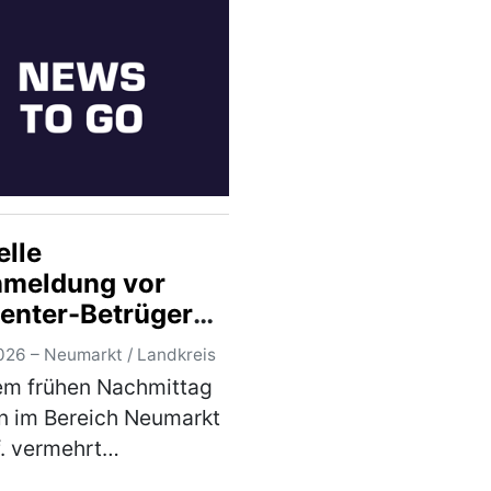
arke Xiao…
(mehr)
elle
meldung vor
center-Betrügern
ereich Neumarkt
026 – Neumarkt / Landkreis
Pf.
em frühen Nachmittag
n im Bereich Neumarkt
f. vermehrt
erische Telefonanrufe