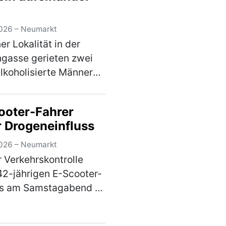
…
(mehr)
026 – Neumarkt
er Lokalität in der
gasse gerieten zwei
alkoholisierte Männer
er von 43 und 55
 am Freitagabend in
ooter-Fahrer
Streit, in dessen Verlauf
r Drogeneinfluss
iden gegenseitig
nander ein…
(mehr)
026 – Neumarkt
r Verkehrskontrolle
42-jährigen E-Scooter-
rs am Samstagabend in
ldstraße stellte sich
, dass der Mann unter