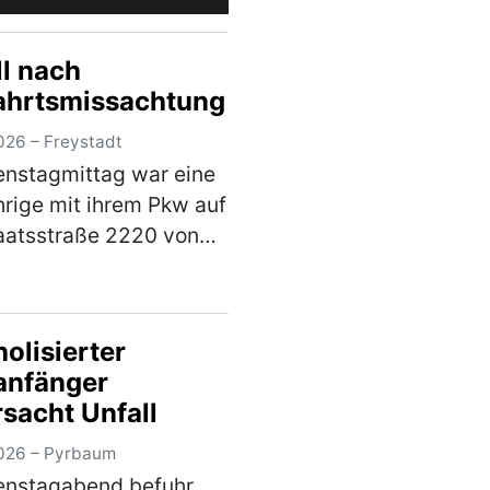
ll nach
ahrtsmissachtung
026 – Freystadt
nstagmittag war eine
rige mit ihrem Pkw auf
aatsstraße 2220 von
shof kommend in
ng Freystadt
egs, als sie an der
olisierter
ng mit der
anfänger
straße 2238 die
rsacht Unfall
rt eine…
(mehr)
026 – Pyrbaum
enstagabend befuhr