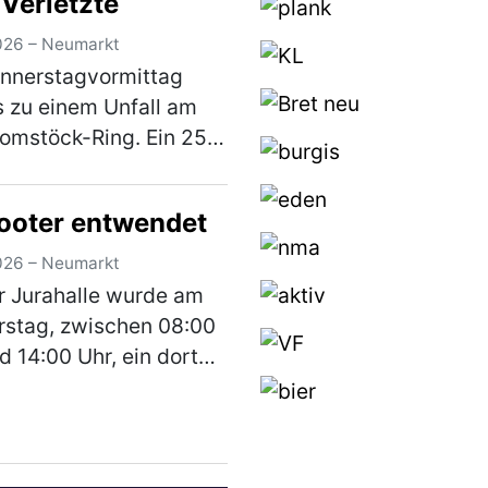
 Verletzte
026 – Neumarkt
nnerstagvormittag
 zu einem Unfall am
omstöck-Ring. Ein 25-
er war mit seinem Pkw
em Kurt-Romstöck-Ring
ooter entwendet
egs, als er an der
ng mit der
026 – Neumarkt
raße/St-Florian-Straß…
r Jurahalle wurde am
)
stag, zwischen 08:00
d 14:00 Uhr, ein dort
rrt abgestellter E-
r entwendet. Bei dem
 handelt es sich um
schwarzen E-Scooter