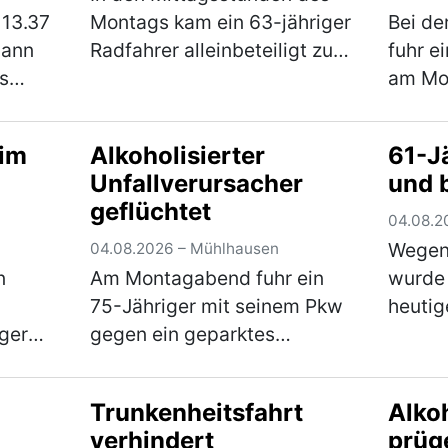
 13.37
Montags kam ein 63-jähriger
Bei de
e
Mann
Radfahrer alleinbeteiligt zu
fuhr e
s
Sturz und zog sich schwere
am Mo
 Pkw
Verletzungen zu. Der Mann
und 14
war mit seinem Pedelec auf
Fahrz
 im
Alkoholisierter
61-Jä
dem Radweg von
Eingan
Unfallverursacher
und 
ld.
Weihersdorf in Richtun…
einen
geflüchtet
(mehr)
von ru
04.08.2
(mehr
Wegen
04.08.2026 – Mühlhausen
n
Am Montagabend fuhr ein
wurde 
75-Jähriger mit seinem Pkw
heutig
ger
gegen ein geparktes
Mitter
m
Fahrzeug in der
Einfam
h
Bahnhofstraße und entfernte
Stadtg
Trunkenheitsfahrt
Alko
Achse,
sich anschließend unerlaubt
jährig
verhindert
prüg
fer des
von der Unfallstelle. Ein
über d