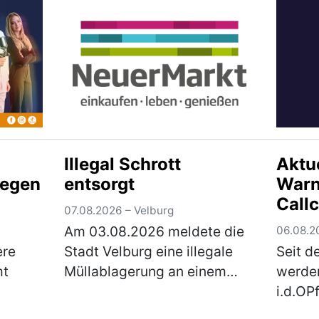
laufenden E…
(mehr)
der M
t von
sich um
Illegal Schrott
Aktu
gegen
entsorgt
Warn
Call
07.08.2026 – Velburg
im B
Am 03.08.2026 meldete die
06.08.2
i.d.O
ere
Stadt Velburg eine illegale
Seit d
mt
Müllablagerung an einem
werde
kleinen Wald nördlich
i.d.OP
9-
Oberweiling. Hauptsächlich
betrüg