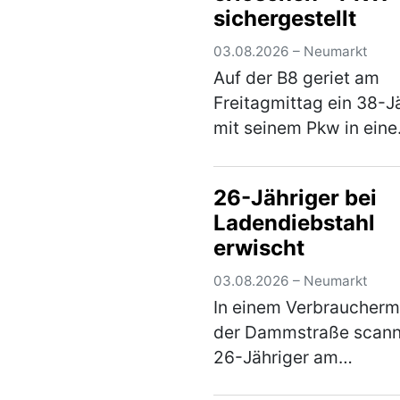
sichergestellt
Sattelaufliegers umkip
und e…
(mehr)
03.08.2026 – Neumarkt
Auf der B8 geriet am
Freitagmittag ein 38-J
mit seinem Pkw in eine
Verkehrskontrolle. Hier
wurde festgestellt, das
26-Jähriger bei
seinem Fahrzeug
Ladendiebstahl
Veränderungen
erwischt
vorgenommen hatte, d
Erlöschen d…
(mehr)
03.08.2026 – Neumarkt
In einem Verbraucherma
der Dammstraße scann
26-Jähriger am
Samstagnachmittag led