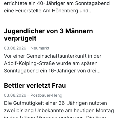
errichtete ein 40-Jähriger am Sonntagabend
eine Feuerstelle Am Höhenberg und
verbrannte darin Sperrmüll. Er musste das
Feuer wieder löschen und erhält nun eine A…
Jugendlicher von 3 Männern
(mehr)
verprügelt
03.08.2026 – Neumarkt
Vor einer Gemeinschaftsunterkunft in der
Adolf-Kolping-Straße wurde am späten
Sonntagabend ein 16-Jähriger von drei
unbekannten Tätern angegriffen. Nach einem
Bettler verletzt Frau
vorangegangenem Streit prügelten die
Männ…
(mehr)
03.08.2026 – Postbauer-Heng
Die Gutmütigkeit einer 36-Jährigen nutzten
zwei bislang Unbekannte am heutigen Montag
in den frühen Morgenstunden aus. Die Frau