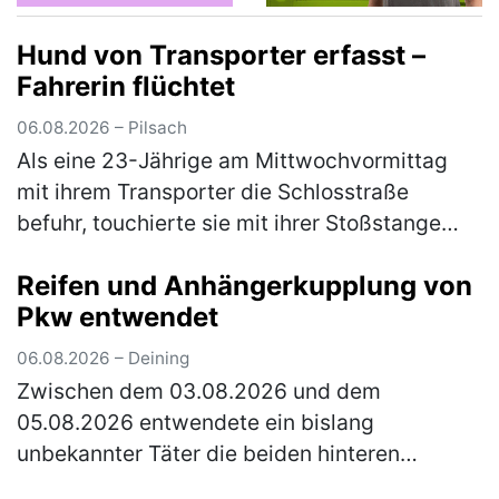
Hund von Transporter erfasst –
Fahrerin flüchtet
06.08.2026 – Pilsach
Als eine 23-Jährige am Mittwochvormittag
mit ihrem Transporter die Schlosstraße
befuhr, touchierte sie mit ihrer Stoßstange
den Kopf eines Hundes. Dieser war mit seiner
Reifen und Anhängerkupplung von
33-jährigen Besitzerin auf der …
(mehr)
Pkw entwendet
06.08.2026 – Deining
Zwischen dem 03.08.2026 und dem
05.08.2026 entwendete ein bislang
unbekannter Täter die beiden hinteren
Fahrzeugreifen und die Anhängerkupplung