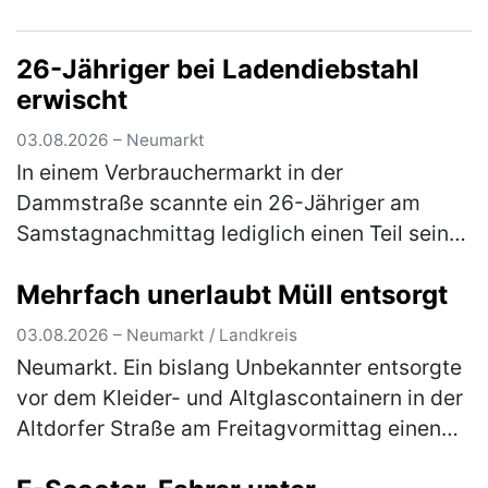
in einen Streit, in dessen Verlauf die beiden
gegenseitig aufeinander ein…
(mehr)
26-Jähriger bei Ladendiebstahl
erwischt
03.08.2026 – Neumarkt
In einem Verbrauchermarkt in der
Dammstraße scannte ein 26-Jähriger am
Samstagnachmittag lediglich einen Teil seines
Einkaufes. Waren im Wert von rund 20 €
Mehrfach unerlaubt Müll entsorgt
scannte er nicht und wollte den Laden ohne
d…
(mehr)
03.08.2026 – Neumarkt / Landkreis
Neumarkt. Ein bislang Unbekannter entsorgte
vor dem Kleider- und Altglascontainern in der
Altdorfer Straße am Freitagvormittag einen
Flachbildfernseher. Ein aufmerksamer Zeuge