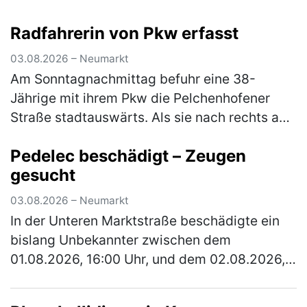
verbalen Streit. Im weiteren Verlauf zückte der
Radfahrerin von Pkw erfasst
Jüngere ein Messer und bedr…
(mehr)
03.08.2026 – Neumarkt
Am Sonntagnachmittag befuhr eine 38-
Jährige mit ihrem Pkw die Pelchenhofener
Straße stadtauswärts. Als sie nach rechts auf
eine Wiese einbiegen wollte, übersah sie eine
Pedelec beschädigt – Zeugen
66-jährige Radfahrerin, die den…
(mehr)
gesucht
03.08.2026 – Neumarkt
In der Unteren Marktstraße beschädigte ein
bislang Unbekannter zwischen dem
01.08.2026, 16:00 Uhr, und dem 02.08.2026,
13:00 Uhr, ein verperrt abgestelltes Fahrrad.
Der Täter baute den Sattel ab und r…
(mehr)