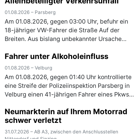
Alleinbeteiligter Verkehrsunfall
(mehr)
01.08.2026 – Parsberg
Am 01.08.2026, gegen 03:00 Uhr, befuhr ein
18-jähriger VW-Fahrer die Straße Auf der
Breiten. Aus bislang unbekannter Ursache
kam er von der Fahrbahn ab und stieß mit
Fahrer unter Alkoholeinfluss
einem geparkten Pkw zusammen. Das …
(mehr)
01.08.2026 – Velburg
Am 01.08.2026, gegen 01:40 Uhr kontrollierte
eine Streife der Polizeiinspektion Parsberg in
Velburg einen 41-jährigen Fahrer eines Pkws.
Hierbei konnte Alkoholgeruch im Fahrzeug
Neumarkterin auf Ihrem Motorrad
festgestellt werden. E…
(mehr)
schwer verletzt
31.07.2026 – AB A3, zwischen den Anschlusstellen
Nittendorf und Sinzing