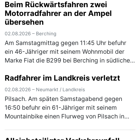
Beim Rückwärtsfahren zwei
ebenfalls 14-Jährige auch mit ihrem E-
Motorradfahrer an der Ampel
Scoote…
(mehr)
übersehen
02.08.2026 – Berching
Am Samstagmittag gegen 11:45 Uhr befuhr
ein 46-Jähriger mit seinem Wohnmobil der
Marke Fiat die B299 bei Berching in südliche
Fahrtrichtung. An der Kreuzung zur NM 3
Radfahrer im Landkreis verletzt
ordnete er sich versehentlich an d…
(mehr)
02.08.2026 – Neumarkt / Landkreis
Pilsach. Am späten Samstagabend gegen
16:50 befuhr ein 61-Jähriger mit seinem
Mountainbike einen Flurweg von Pilsach in
Richtung Wimmersdorf. In einer Linkskurve
kam er beim Versuch einer Unebenheit a…