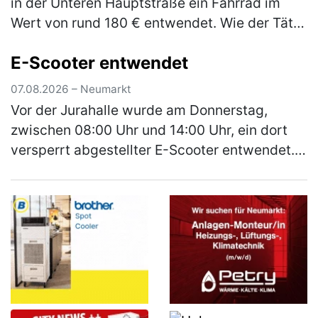
in der Unteren Hauptstraße ein Fahrrad im
Wert von rund 180 € entwendet. Wie der Täter
in die Garage gelangen konnte, ist derzeit
E-Scooter entwendet
Gegenstand der laufenden E…
(mehr)
07.08.2026 – Neumarkt
Vor der Jurahalle wurde am Donnerstag,
zwischen 08:00 Uhr und 14:00 Uhr, ein dort
versperrt abgestellter E-Scooter entwendet.
Bei dem Roller handelt es sich um einen
schwarzen E-Scooter der Marke Xiao…
(mehr)