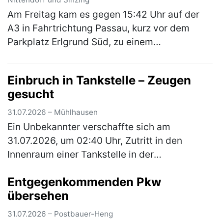
Am Freitag kam es gegen 15:42 Uhr auf der
A3 in Fahrtrichtung Passau, kurz vor dem
Parkplatz Erlgrund Süd, zu einem
Auffahrunfall zwischen einem Motorrad und
einem Pkw. Aufgrund des ferienbedingten, …
Einbruch in Tankstelle – Zeugen
(mehr)
gesucht
31.07.2026 – Mühlhausen
Ein Unbekannter verschaffte sich am
31.07.2026, um 02:40 Uhr, Zutritt in den
Innenraum einer Tankstelle in der
Hauptstraße, indem er die Glasscheibe einer
Entgegenkommenden Pkw
dortigen Schiebetüre einschlug. Aus dem
übersehen
Innen…
(mehr)
31.07.2026 – Postbauer-Heng