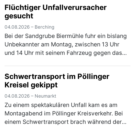
Flüchtiger Unfallverursacher
Radweg von Weihersdorf in Richtun…
(mehr)
gesucht
04.08.2026 – Berching
Bei der Sandgrube Biermühle fuhr ein bislang
Unbekannter am Montag, zwischen 13 Uhr
und 14 Uhr mit seinem Fahrzeug gegen das
Eingangstor und verursachte einen
Sachschaden in Höhe von rund 5.000 €. Der…
Schwertransport im Pöllinger
(mehr)
Kreisel gekippt
04.08.2026 – Neumarkt
Zu einem spektakulären Unfall kam es am
Montagabend im Pöllinger Kreisverkehr. Bei
einem Schwertransport brach während der
Fahrt die Achse, woraufhin der Nachläufer