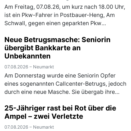
Am Freitag, 07.08.26, um kurz nach 18.00 Uhr,
ist ein Pkw-Fahrer in Postbauer-Heng, Am
Schwall, gegen einen geparkten Pkw
gestoßen und anschließend geflüchtet. Zum
Neue Betrugsmasche: Seniorin
o. g. Zeitpunkt stieß ein 40-jähr…
(mehr)
übergibt Bankkarte an
Unbekannten
07.08.2026 – Neumarkt
Am Donnerstag wurde eine Seniorin Opfer
eines sogenannten Callcenter-Betrugs, jedoch
durch eine neue Masche. Sie übergab ihre
Bankkarte samt PIN an eine unbekannte
25-Jähriger rast bei Rot über die
Person. Anschließend kam es zu einer…
Ampel – zwei Verletzte
(mehr)
07.08.2026 – Neumarkt