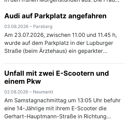
war mit ihrem Pkw auf der Staatsstraße 2402
Audi auf Parkplatz angefahren
unterwegs, als sie einen Man…
(mehr)
03.08.2026 – Parsberg
Am 23.07.2026, zwischen 11.00 und 11.45 h,
wurde auf dem Parkplatz in der Lupburger
Straße (beim Ärztehaus) ein geparkter
schwarzer Pkw Audi angefahren. Der Audi
wurde vorne links (Kotflügel und Stoßs…
Unfall mit zwei E-Scootern und
(mehr)
einem Pkw
02.08.2026 – Neumarkt
Am Samstagnachmittag um 13:05 Uhr befuhr
eine 14-Jährige mit ihrem E-Scooter die
Gerhart-Hauptmann-Straße in Richtung
Amberger Straße. Hinter ihr fuhr eine