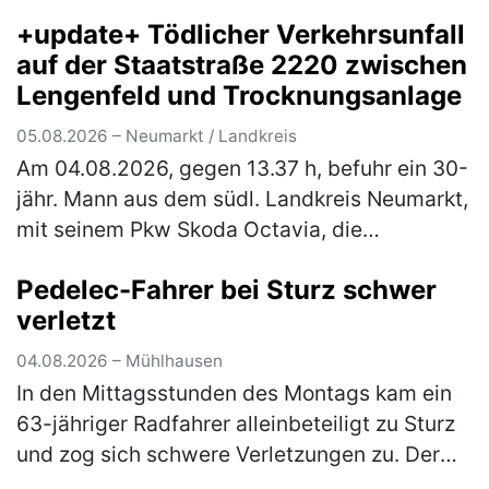
+update+ Tödlicher Verkehrsunfall
auf der Staatstraße 2220 zwischen
Lengenfeld und Trocknungsanlage
05.08.2026 – Neumarkt / Landkreis
Am 04.08.2026, gegen 13.37 h, befuhr ein 30-
jähr. Mann aus dem südl. Landkreis Neumarkt,
mit seinem Pkw Skoda Octavia, die
Staatsstraße 2220, in Fahrtrichtung
Pedelec-Fahrer bei Sturz schwer
Lengenfeld. Ca. 500 m nach der Trocknung…
verletzt
(mehr)
04.08.2026 – Mühlhausen
In den Mittagsstunden des Montags kam ein
63-jähriger Radfahrer alleinbeteiligt zu Sturz
und zog sich schwere Verletzungen zu. Der
Mann war mit seinem Pedelec auf dem