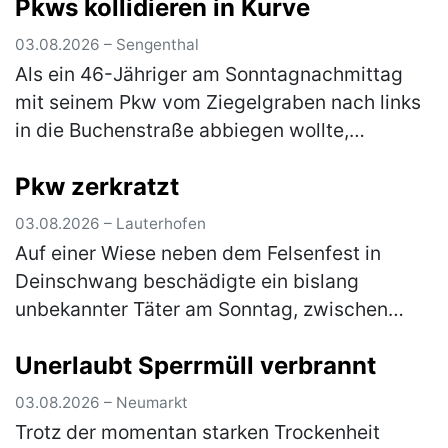
Pkws kollidieren in Kurve
03.08.2026 – Sengenthal
Als ein 46-Jähriger am Sonntagnachmittag
mit seinem Pkw vom Ziegelgraben nach links
in die Buchenstraße abbiegen wollte,
kollidierte er mit dem Pkw einer 54-Jährigen,
Pkw zerkratzt
die nicht weit genug rechts fuhr.…
(mehr)
03.08.2026 – Lauterhofen
Auf einer Wiese neben dem Felsenfest in
Deinschwang beschädigte ein bislang
unbekannter Täter am Sonntag, zwischen
10:30 Uhr und 12:30 Uhr, einen dort
Unerlaubt Sperrmüll verbrannt
geparkten, silbernen Kia. Die linke
Fahrzeugseite…
(mehr)
03.08.2026 – Neumarkt
Trotz der momentan starken Trockenheit