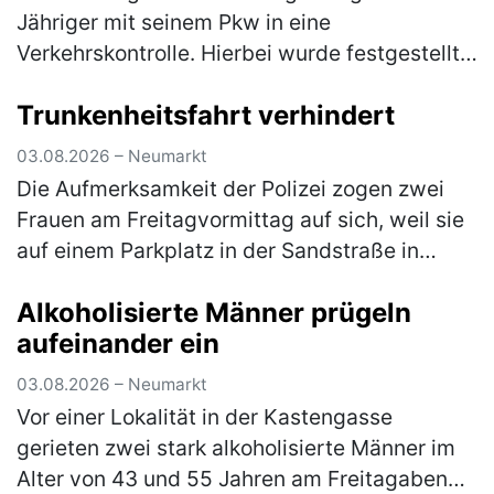
Jähriger mit seinem Pkw in eine
Verkehrskontrolle. Hierbei wurde festgestellt,
dass er an seinem Fahrzeug Veränderungen
Trunkenheitsfahrt verhindert
vorgenommen hatte, die zum Erlöschen d…
(mehr)
03.08.2026 – Neumarkt
Die Aufmerksamkeit der Polizei zogen zwei
Frauen am Freitagvormittag auf sich, weil sie
auf einem Parkplatz in der Sandstraße in
einen lautstarken Streit geraten waren. Die
Alkoholisierte Männer prügeln
Beamten bemerkten schnell, …
(mehr)
aufeinander ein
03.08.2026 – Neumarkt
Vor einer Lokalität in der Kastengasse
gerieten zwei stark alkoholisierte Männer im
Alter von 43 und 55 Jahren am Freitagabend