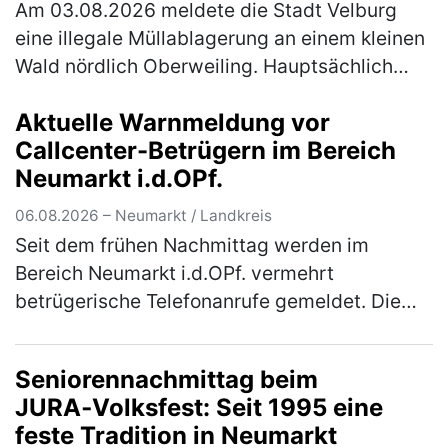
Am 03.08.2026 meldete die Stadt Velburg
eine illegale Müllablagerung an einem kleinen
Wald nördlich Oberweiling. Hauptsächlich
wurde Metallschrott in Form alter Fahrräder,
Aktuelle Warnmeldung vor
Kinderwägen und ausgeschlac…
(mehr)
Callcenter-Betrügern im Bereich
Neumarkt i.d.OPf.
06.08.2026 – Neumarkt / Landkreis
Seit dem frühen Nachmittag werden im
Bereich Neumarkt i.d.OPf. vermehrt
betrügerische Telefonanrufe gemeldet. Die
Polizei warnt eindringlich vor den
verschiedenen Maschen der Betrüger! Im
Seniorennachmittag beim
Bereich Neum…
(mehr)
JURA‑Volksfest: Seit 1995 eine
feste Tradition in Neumarkt