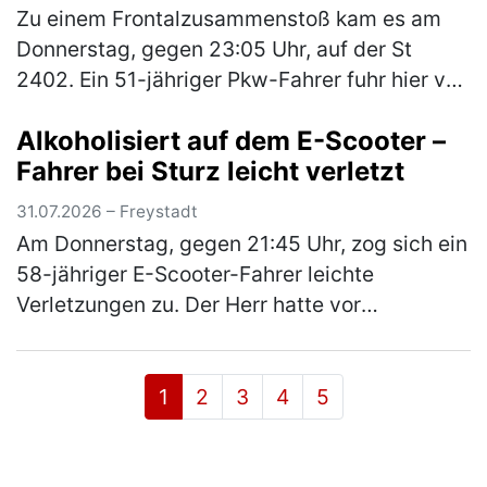
Zu einem Frontalzusammenstoß kam es am
Donnerstag, gegen 23:05 Uhr, auf der St
2402. Ein 51-jähriger Pkw-Fahrer fuhr hier von
Neumarkt in Richtung Centrum. An der
Alkoholisiert auf dem E-Scooter –
Kreuzung zur Neumarkter Straße wollte…
Fahrer bei Sturz leicht verletzt
(mehr)
31.07.2026 – Freystadt
Am Donnerstag, gegen 21:45 Uhr, zog sich ein
58-jähriger E-Scooter-Fahrer leichte
Verletzungen zu. Der Herr hatte vor
Fahrtantritt Alkohol konsumiert und war in der
Folge „Am Stadtgraben“ alleinbeteil…
(mehr)
1
2
3
4
5