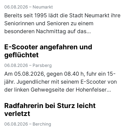
06.08.2026 – Neumarkt
Bereits seit 1995 lädt die Stadt Neumarkt ihre
Seniorinnen und Senioren zu einem
besonderen Nachmittag auf das
JURA‑Volksfest ein. Am Mittwoch, den 12.
E-Scooter angefahren und
August 2026, ist es ab 12 Uhr wieder so weit.
geflüchtet
Er…
(mehr)
06.08.2026 – Parsberg
Am 05.08.2026, gegen 08.40 h, fuhr ein 15-
jähr. Jugendlicher mit seinem E-Scooter von
der linken Gehwegseite der Hohenfelser
Straße nach links in die Dr.-Schrettenbrunner-
Radfahrerin bei Sturz leicht
Straße ein. Hier fuhr er auf …
(mehr)
verletzt
06.08.2026 – Berching