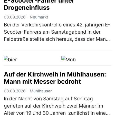
E-Scooter-Fahrer unter
konnte sich das Kennzeic…
(mehr)
Drogeneinfluss
03.08.2026 – Neumarkt
Bei der Verkehrskontrolle eines 42-jährigen E-
Scooter-Fahrers am Samstagabend in der
Feldstraße stellte sich heraus, dass der Mann
unter dem Einfluss von Betäubungsmitteln
stand. Die Weiterfahrt wurde…
(mehr)
Auf der Kirchweih in Mühlhausen:
Mann mit Messer bedroht
03.08.2026 – Mühlhausen
In der Nacht von Samstag auf Sonntag
gerieten auf der Kirchweih zwei Männer im
Alter von 19 und 30 Jahren zunächst in einen