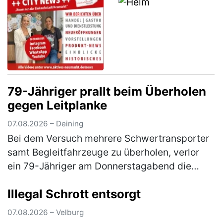
79-Jähriger prallt beim Überholen
gegen Leitplanke
07.08.2026 – Deining
Bei dem Versuch mehrere Schwertransporter
samt Begleitfahrzeuge zu überholen, verlor
ein 79-Jähriger am Donnerstagabend die
Kontrolle über seinen Pkw. Der Mann war auf
Illegal Schrott entsorgt
der Staatsstraße 2660 von Neumar…
(mehr)
07.08.2026 – Velburg