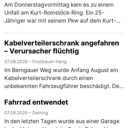
Am Donnerstagvormittag kam es zu einem
Unfall am Kurt-Romstöck-Ring. Ein 25-
Jähriger war mit seinem Pkw auf dem Kurt-
Romstöck-Ring unterwegs, als er an der
Kreuzung mit der Ringstraße/St-Florian-
Kabelverteilerschrank angefahren
Straß…
(mehr)
– Verursacher flüchtig
07.08.2026 – Postbauer-Heng
Im Berngauer Weg wurde Anfang August ein
Kabelverteilerschrank durch einen
unbekannten Fahrzeugführer beschädigt. Der
Unfallverursacher entfernte sich unerlaubt
Fahrrad entwendet
von der Unfallstelle, ohne sich um den …
(mehr)
07.08.2026 – Deining
In den letzten Tagen wurde aus einer Garage