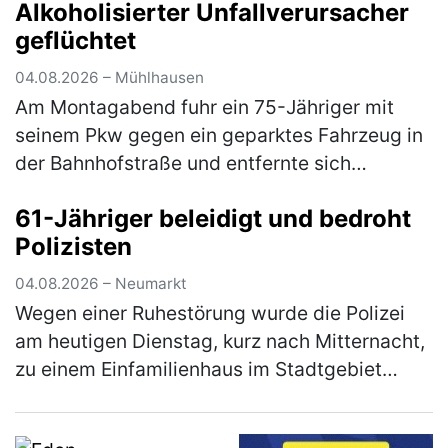
Alkoholisierter Unfallverursacher
des Sattelaufliegers umkippte und e…
(mehr)
geflüchtet
04.08.2026 – Mühlhausen
Am Montagabend fuhr ein 75-Jähriger mit
seinem Pkw gegen ein geparktes Fahrzeug in
der Bahnhofstraße und entfernte sich
anschließend unerlaubt von der Unfallstelle.
61-Jähriger beleidigt und bedroht
Ein aufmerksamer Zeuge konnte den U…
Polizisten
(mehr)
04.08.2026 – Neumarkt
Wegen einer Ruhestörung wurde die Polizei
am heutigen Dienstag, kurz nach Mitternacht,
zu einem Einfamilienhaus im Stadtgebiet
gerufen. Der 61-jährige Bewohner zeigte sich
über den Besuch jedoch nicht…
(mehr)