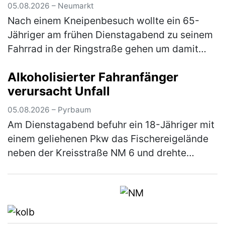
(mehr)
05.08.2026 – Neumarkt
Nach einem Kneipenbesuch wollte ein 65-
Jähriger am frühen Dienstagabend zu seinem
Fahrrad in der Ringstraße gehen um damit
wegzufahren. Auf dem Weg dorthin stürzte
Alkoholisierter Fahranfänger
der Herr jedoch aufgrund seiner star…
(mehr)
verursacht Unfall
05.08.2026 – Pyrbaum
Am Dienstagabend befuhr ein 18-Jähriger mit
einem geliehenen Pkw das Fischereigelände
neben der Kreisstraße NM 6 und drehte
hierbei einige Runden um einen Fischweiher.
Hierbei verlor der Fahranfänger …
(mehr)