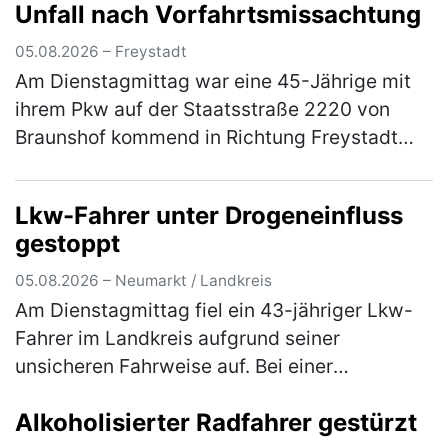
Unfall nach Vorfahrtsmissachtung
samt E-Satz von einem Citroen, der auf einem
Parkplatz n…
(mehr)
05.08.2026 – Freystadt
Am Dienstagmittag war eine 45-Jährige mit
ihrem Pkw auf der Staatsstraße 2220 von
Braunshof kommend in Richtung Freystadt
unterwegs, als sie an der Kreuzung mit der
Staatsstraße 2238 die Vorfahrt eine…
(mehr)
Lkw-Fahrer unter Drogeneinfluss
gestoppt
05.08.2026 – Neumarkt / Landkreis
Am Dienstagmittag fiel ein 43-jähriger Lkw-
Fahrer im Landkreis aufgrund seiner
unsicheren Fahrweise auf. Bei einer
darauffolgenden Verkehrskontrolle wurde
Alkoholisierter Radfahrer gestürzt
festgestellt, dass der Herr unter dem Einflus…