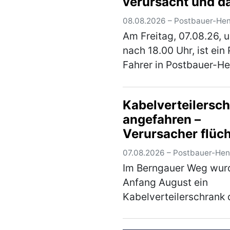
verursacht und d
auch noch geflüc
08.08.2026 – Postbauer-He
Am Freitag, 07.08.26, 
nach 18.00 Uhr, ist ein
Fahrer in Postbauer-He
Am Schwall, gegen ein
geparkten Pkw gestoß
Kabelverteilersc
anschließend geflücht
angefahren –
Zum o. g. Zeitpunkt sti
Verursacher flüch
40-jähr…
(mehr)
07.08.2026 – Postbauer-He
Im Berngauer Weg wur
Anfang August ein
Kabelverteilerschrank 
einen unbekannten
Fahrzeugführer beschä