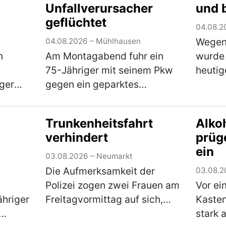
Unfallverursacher
und 
ld.
Weihersdorf in Richtun…
einen
geflüchtet
(mehr)
von ru
04.08.2
(mehr
Wegen
04.08.2026 – Mühlhausen
n
Am Montagabend fuhr ein
wurde 
75-Jähriger mit seinem Pkw
heutig
ger
gegen ein geparktes
Mitter
m
Fahrzeug in der
Einfam
h
Bahnhofstraße und entfernte
Stadtg
Trunkenheitsfahrt
Alko
Achse,
sich anschließend unerlaubt
jährig
verhindert
prüg
fer des
von der Unfallstelle. Ein
über d
ein
pte
aufmerksamer Zeuge konnte
nicht
03.08.2026 – Neumarkt
den U…
(mehr)
Die Aufmerksamkeit der
03.08.2
Polizei zogen zwei Frauen am
Vor ein
ähriger
Freitagvormittag auf sich,
Kasten
weil sie auf einem Parkplatz
stark 