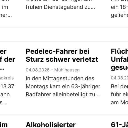
r im
frühen Dienstagabend zu
ein 18
ner
seinem Fahrrad in der
gelie
uf. Bei
Ringstraße gehen um damit
Fische
wegzufahren. Auf dem Weg
Kreiss
de
dorthin stürzte der Herr
hierbe
err
jedoch aufgrund seiner star…
einen 
er
Pedelec-Fahrer bei
Flüc
hr)
(mehr)
verlor
f der
Sturz schwer verletzt
Unfa
(mehr
gesu
04.08.2026 – Mühlhausen
feld
In den Mittagsstunden des
ndkreis
04.08.2
 13.37
Montags kam ein 63-jähriger
Bei de
e
Mann
Radfahrer alleinbeteiligt zu
fuhr e
s
Sturz und zog sich schwere
am Mo
 Pkw
Verletzungen zu. Der Mann
und 14
war mit seinem Pedelec auf
Fahrz
 im
Alkoholisierter
61-Jä
dem Radweg von
Eingan