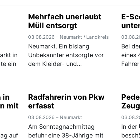
bei
in der Sandstraße in einen
im Alt
s er an
lautstarken Streit geraten
Jahren
Mehrfach unerlaubt
E-Sc
waren. Die Beamten
einen 
Müll entsorgt
unte
bemerkten schnell, …
(mehr)
die be
ie zum
aufei
03.08.2026 – Neumarkt / Landkreis
03.08.2
Neumarkt. Ein bislang
Bei de
rkt in
Unbekannter entsorgte vor
eines 
te ein
dem Kleider- und
Fahre
Altglascontainern in der
der Fe
iglich
Altdorfer Straße am
heraus
ufes.
Freitagvormittag einen
dem Ei
 in
Radfahrerin von Pkw
Pede
d 20 €
Flachbildfernseher. Ein
Betäub
n mit
erfasst
Zeug
llte
aufmerksamer Zeuge konnte
Weite
ehr)
sich das Kennzeic…
(mehr)
03.08.2026 – Neumarkt
03.08.2
Am Sonntagnachmittag
In der
tag auf
befuhr eine 38-Jährige mit
beschä