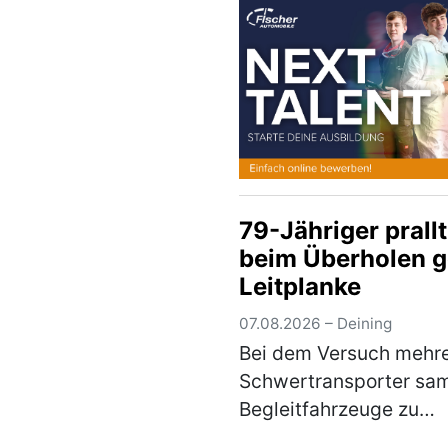
Der Unfallverursacher
entfernte sich unerlaub
der Unfallstelle, ohne 
den …
(mehr)
79-Jähriger prallt
beim Überholen 
Leitplanke
07.08.2026 – Deining
Bei dem Versuch mehr
Schwertransporter sa
Begleitfahrzeuge zu
überholen, verlor ein 7