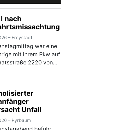
ll nach
ahrtsmissachtung
026 – Freystadt
nstagmittag war eine
rige mit ihrem Pkw auf
aatsstraße 2220 von
shof kommend in
ng Freystadt
egs, als sie an der
olisierter
ng mit der
anfänger
straße 2238 die
rsacht Unfall
rt eine…
(mehr)
026 – Pyrbaum
enstagabend befuhr