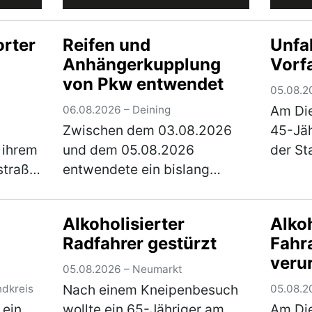
rter
Reifen und
Unfa
Anhängerkupplung
Vorf
von Pkw entwendet
05.08.2
Am Die
06.08.2026 – Deining
Zwischen dem 03.08.2026
45-Jäh
 ihrem
und dem 05.08.2026
der St
straße
entwendete ein bislang
Braun
it
unbekannter Täter die beiden
Richtu
opf
hinteren Fahrzeugreifen und
unterw
Alkoholisierter
Alkoh
ar mit
die Anhängerkupplung samt
Kreuzu
Radfahrer gestürzt
Fahr
tzerin
E-Satz von einem Citroen,
Staats
veru
der auf einem Parkplatz n…
Vorfah
05.08.2026 – Neumarkt
(mehr)
Nach einem Kneipenbesuch
ndkreis
05.08.2
 ein
wollte ein 65-Jähriger am
Am Di