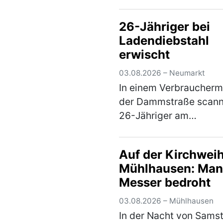
Verkehrskontrolle. Hier
wurde festgestellt, das
26-Jähriger bei
seinem Fahrzeug
Ladendiebstahl
Veränderungen
erwischt
vorgenommen hatte, d
Erlöschen d…
(mehr)
03.08.2026 – Neumarkt
In einem Verbraucherma
der Dammstraße scann
26-Jähriger am
Samstagnachmittag led
einen Teil seines Einka
Auf der Kirchweih
Waren im Wert von run
Mühlhausen: Man
scannte er nicht und wo
Messer bedroht
den Laden ohne d…
(m
03.08.2026 – Mühlhausen
In der Nacht von Sams