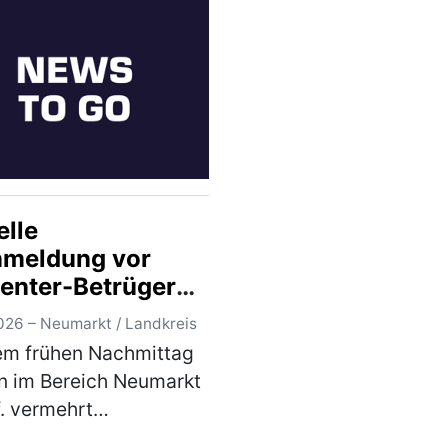
arke Xiao…
(mehr)
elle
meldung vor
center-Betrügern
ereich Neumarkt
026 – Neumarkt / Landkreis
Pf.
em frühen Nachmittag
n im Bereich Neumarkt
f. vermehrt
erische Telefonanrufe