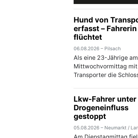
Hund von Transpo
erfasst – Fahrerin
flüchtet
06.08.2026 – Pilsach
Als eine 23-Jährige am
Mittwochvormittag mit
Transporter die Schlos
befuhr, touchierte sie m
ihrer Stoßstange den K
Lkw-Fahrer unter
eines Hundes. Dieser w
Drogeneinfluss
seiner 33-jährigen Besi
gestoppt
auf der …
(mehr)
05.08.2026 – Neumarkt / La
Am Dienstagmittag fiel