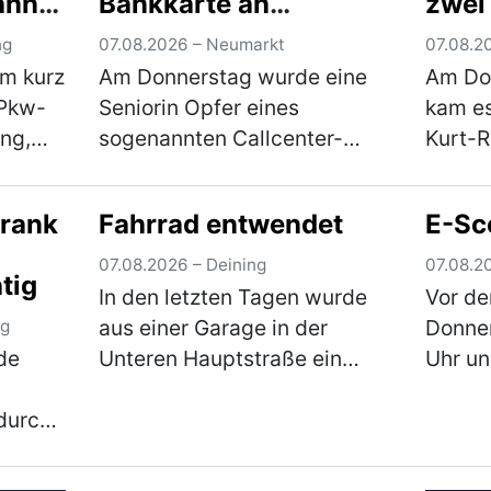
ann
Bankkarte an
zwei
htet
Unbekannten
ng
07.08.2026 – Neumarkt
07.08.2
um kurz
Am Donnerstag wurde eine
Am Do
 Pkw-
Seniorin Opfer eines
kam es
ng,
sogenannten Callcenter-
Kurt-R
en
Betrugs, jedoch durch eine
Jährig
en und
neue Masche. Sie übergab
auf d
hrank
Fahrrad entwendet
E-Sc
et.
ihre Bankkarte samt PIN an
unterw
eß ein
eine unbekannte Person.
Kreuzu
07.08.2026 – Deining
07.08.2
tig
Anschließend kam es zu
Ringst
In den letzten Tagen wurde
Vor de
einer…
(mehr)
(mehr
aus einer Garage in der
Donner
ng
de
Unteren Hauptstraße ein
Uhr un
Fahrrad im Wert von rund 180
verspe
durch
€ entwendet. Wie der Täter in
Scoote
die Garage gelangen konnte,
Roller
digt.
ist derzeit Gegenstand der
einen 