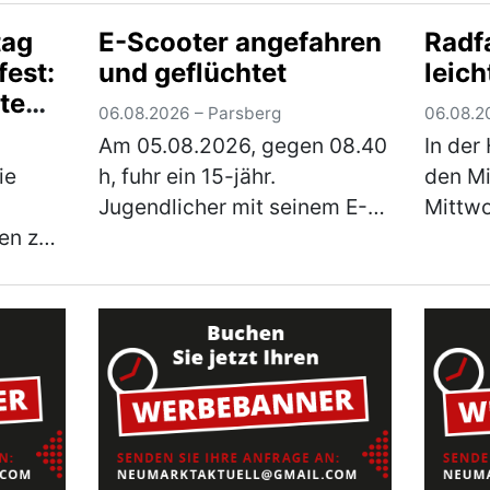
wurde Metallschrott in Form
gemeld
tag
E-Scooter angefahren
Radfa
alter Fahrräder, Kinderwägen
eindri
est:
und geflüchtet
leich
Pkw.
und ausgeschlac…
(mehr)
versc
te
Betrüg
06.08.2026 – Parsberg
06.08.2
arkt
(mehr
Am 05.08.2026, gegen 08.40
In der
ie
h, fuhr ein 15-jähr.
den M
Jugendlicher mit seinem E-
Mittwo
en zu
Scooter von der linken
Pedele
Gehwegseite der Hohenfelser
alleinb
Straße nach links in die Dr.-
zog si
m
Schrettenbrunner-Straße ein.
zu un
ust
Hier fuhr er auf …
(mehr)
Rettu
wieder
Klini