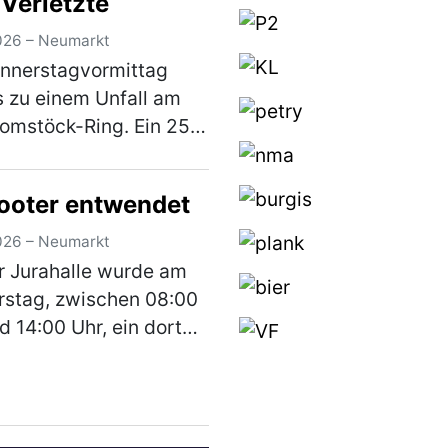
 Verletzte
026 – Neumarkt
nnerstagvormittag
 zu einem Unfall am
omstöck-Ring. Ein 25-
er war mit seinem Pkw
em Kurt-Romstöck-Ring
ooter entwendet
egs, als er an der
ng mit der
026 – Neumarkt
raße/St-Florian-Straß…
r Jurahalle wurde am
)
stag, zwischen 08:00
d 14:00 Uhr, ein dort
rrt abgestellter E-
r entwendet. Bei dem
 handelt es sich um
schwarzen E-Scooter