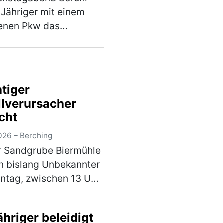
-Jähriger mit einem
henen Pkw das
reigelände neben der
traße NM 6 und drehte
i einige Runden um
Fischweiher. Hierbei
htiger
 der Fahranfänger …
llverursacher
)
cht
026 – Berching
r Sandgrube Biermühle
in bislang Unbekannter
ntag, zwischen 13 Uhr
 Uhr mit seinem
eug gegen das
hriger beleidigt
gstor und verursachte