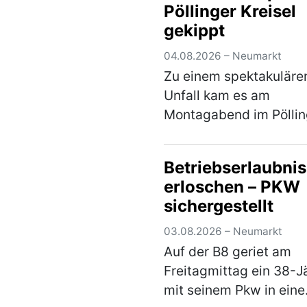
Pöllinger Kreisel
Fahrtrichtung Lengenfe
gekippt
Ca. 500 m nach der
Trocknung…
(mehr)
04.08.2026 – Neumarkt
Zu einem spektakuläre
Unfall kam es am
Montagabend im Pöllin
Kreisverkehr. Bei eine
Schwertransport brac
Betriebserlaubnis
während der Fahrt die 
erloschen – PKW
woraufhin der Nachläu
sichergestellt
Sattelaufliegers umkip
und e…
(mehr)
03.08.2026 – Neumarkt
Auf der B8 geriet am
Freitagmittag ein 38-J
mit seinem Pkw in eine