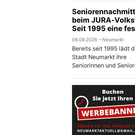
Jähriger am
Seniorennachmit
Donnerstagabend die
beim JURA‑Volksf
Kontrolle über seinen 
Seit 1995 eine fes
Der Mann war auf der
Tradition in Neum
Staatsstraße 2660 von
06.08.2026 – Neumarkt
Neumar…
(mehr)
Bereits seit 1995 lädt d
Stadt Neumarkt ihre
Seniorinnen und Senior
einem besonderen
Nachmittag auf das
JURA‑Volksfest ein. A
Mittwoch, den 12. Aug
2026, ist es ab 12 Uhr 
so weit. Er…
(mehr)