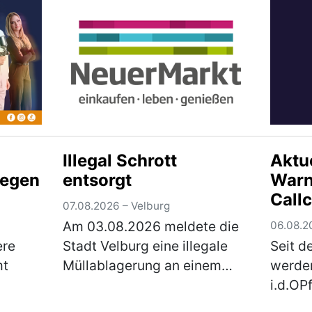
laufenden E…
(mehr)
der M
t von
sich um
Illegal Schrott
Aktu
gegen
entsorgt
Warn
Call
07.08.2026 – Velburg
im B
Am 03.08.2026 meldete die
06.08.2
i.d.O
ere
Stadt Velburg eine illegale
Seit d
mt
Müllablagerung an einem
werde
kleinen Wald nördlich
i.d.OP
9-
Oberweiling. Hauptsächlich
betrüg