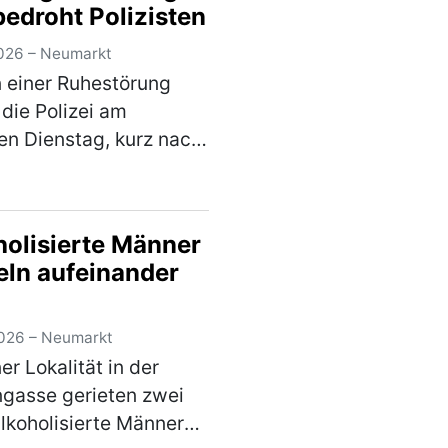
bedroht Polizisten
 Sachschaden in Höhe
nd 5.000 €. Der…
026 – Neumarkt
)
 einer Ruhestörung
die Polizei am
en Dienstag, kurz nach
nacht, zu einem
ilienhaus im
ebiet gerufen. Der 61-
holisierte Männer
e Bewohner zeigte sich
eln aufeinander
en Besuch jedoch
…
(mehr)
026 – Neumarkt
er Lokalität in der
gasse gerieten zwei
alkoholisierte Männer