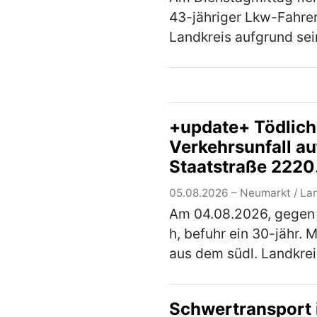
43-jähriger Lkw-Fahre
Landkreis aufgrund sei
unsicheren Fahrweise a
einer darauffolgenden
Verkehrskontrolle wur
festgestellt, dass der H
+update+ Tödlich
unter dem Einflus…
(me
Verkehrsunfall au
Staatstraße 2220
zwischen Lengen
05.08.2026 – Neumarkt / La
und
Am 04.08.2026, gegen
Trocknungsanlag
h, befuhr ein 30-jähr. 
aus dem südl. Landkrei
Neumarkt, mit seinem
Skoda Octavia, die
Schwertransport
Staatsstraße 2220, in