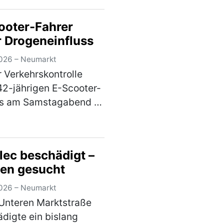
er von 43 und 55
 am Freitagabend in
ooter-Fahrer
Streit, in dessen Verlauf
r Drogeneinfluss
iden gegenseitig
nander ein…
(mehr)
026 – Neumarkt
r Verkehrskontrolle
42-jährigen E-Scooter-
rs am Samstagabend in
ldstraße stellte sich
, dass der Mann unter
nfluss von
lec beschädigt –
ungsmitteln stand. Die
en gesucht
rfahrt wurde…
(mehr)
026 – Neumarkt
 Unteren Marktstraße
digte ein bislang