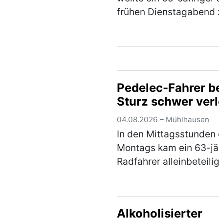
frühen Dienstagabend 
seinem Fahrrad in der
Ringstraße gehen um 
wegzufahren. Auf dem
dorthin stürzte der Her
jedoch aufgrund seiner
Pedelec-Fahrer b
(mehr)
Sturz schwer verl
04.08.2026 – Mühlhausen
In den Mittagsstunden
Montags kam ein 63-jä
Radfahrer alleinbeteilig
Sturz und zog sich sc
Verletzungen zu. Der 
war mit seinem Pedele
Alkoholisierter
dem Radweg von