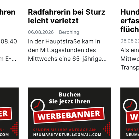
 Form
gemeldet. Die Polizei warnt
Nachmi
hren
Radfahrerin bei Sturz
Hund
rwägen
eindringlich vor den
JURA‑V
leicht verletzt
erfas
hr)
verschiedenen Maschen der
Mittwo
flüch
Betrüger! Im Bereich Neum…
2026, 
06.08.2026 – Berching
(mehr)
so wei
 08.40
In der Hauptstraße kam in
06.08.2
den Mittagsstunden des
Als ei
m E-
Mittwochs eine 65-jährige
Mittwo
Pedelec-Fahrerin
Transp
felser
alleinbeteiligt zu Sturz. Sie
befuhr
 Dr.-
zog sich leichte Verletzungen
ihrer 
e ein.
zu und musste mit dem
eines 
r)
Rettungswagen ins
seiner
Klinikum…
(mehr)
auf d