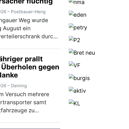
rsacher flüchtig
026 – Postbauer-Heng
rngauer Weg wurde
 August ein
erteilerschrank durch
 unbekannten
ugführer beschädigt.
hriger prallt
fallverursacher
 Überholen gegen
nte sich unerlaubt von
planke
fallstelle, ohne sich um
…
(mehr)
026 – Deining
em Versuch mehrere
rtransporter samt
tfahrzeuge zu
len, verlor ein 79-
er am