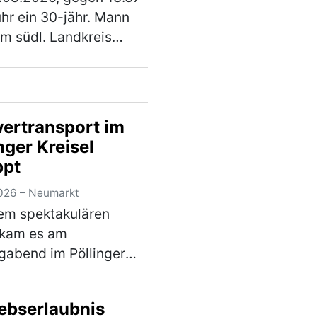
knungsanlage
uhr ein 30-jähr. Mann
m südl. Landkreis
rkt, mit seinem Pkw
Octavia, die
straße 2220, in
ichtung Lengenfeld.
ertransport im
0 m nach der
nger Kreisel
nung…
(mehr)
ppt
026 – Neumarkt
em spektakulären
 kam es am
abend im Pöllinger
erkehr. Bei einem
rtransport brach
iebserlaubnis
d der Fahrt die Achse,