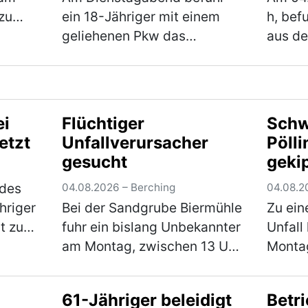
Troc
zu
ein 18-Jähriger mit einem
h, bef
geliehenen Pkw das
aus de
damit
Fischereigelände neben der
Neuma
 Weg
Kreisstraße NM 6 und drehte
Skoda 
r
hierbei einige Runden um
Staats
 star…
einen Fischweiher. Hierbei
Fahrtr
ei
Flüchtiger
Schw
verlor der Fahranfänger …
Ca. 50
etzt
Unfallverursacher
Pölli
(mehr)
Trock
gesucht
geki
 des
04.08.2026 – Berching
04.08.2
hriger
Bei der Sandgrube Biermühle
Zu ein
t zu
fuhr ein bislang Unbekannter
Unfall
hwere
am Montag, zwischen 13 Uhr
Montag
Mann
und 14 Uhr mit seinem
Kreisv
c auf
Fahrzeug gegen das
Schwe
61-Jähriger beleidigt
Betr
Eingangstor und verursachte
währen