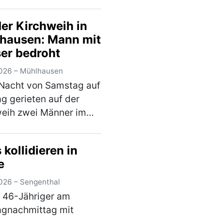
gnachmittag lediglich
Teil seines Einkaufes.
der Kirchweih in
im Wert von rund 20 €
hausen: Mann mit
e er nicht und wollte
er bedroht
aden ohne d…
(mehr)
026 – Mühlhausen
 Nacht von Samstag auf
g gerieten auf der
eih zwei Männer im
von 19 und 30 Jahren
st in einen verbalen
kollidieren in
. Im weiteren Verlauf
e
 der Jüngere ein
r und bedr…
(mehr)
026 – Sengenthal
n 46-Jähriger am
agnachmittag mit