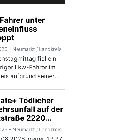
Fahrer unter
eneinfluss
oppt
026 – Neumarkt / Landkreis
nstagmittag fiel ein
riger Lkw-Fahrer im
eis aufgrund seiner
eren Fahrweise auf. Bei
darauffolgenden
ate+ Tödlicher
rskontrolle wurde
hrsunfall auf der
stellt, dass der Herr
tstraße 2220
dem Einflus…
(mehr)
chen Lengenfeld
026 – Neumarkt / Landkreis
.08.2026, gegen 13.37