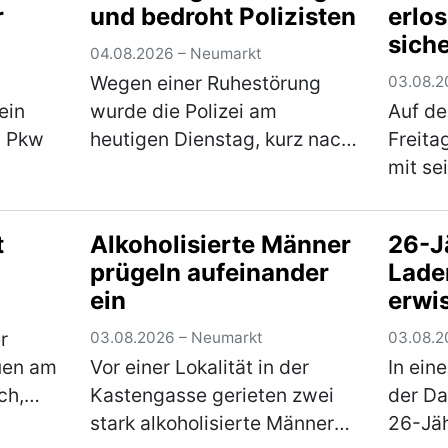
r
und bedroht Polizisten
erlo
n…
einen Sachschaden in Höhe
worauf
siche
von rund 5.000 €. Der…
Sattel
04.08.2026 – Neumarkt
(mehr)
und e
Wegen einer Ruhestörung
03.08.2
ein
wurde die Polizei am
Auf de
m Pkw
heutigen Dienstag, kurz nach
Freita
Mitternacht, zu einem
mit se
Einfamilienhaus im
Verkeh
fernte
Stadtgebiet gerufen. Der 61-
wurde 
t
Alkoholisierte Männer
26-J
laubt
jährige Bewohner zeigte sich
seine
prügeln aufeinander
Lade
n
über den Besuch jedoch
Verän
ein
erwi
onnte
nicht…
(mehr)
vorge
Erlös
r
03.08.2026 – Neumarkt
03.08.2
uen am
Vor einer Lokalität in der
In ein
ch,
Kastengasse gerieten zwei
der D
platz
stark alkoholisierte Männer
26-Jä