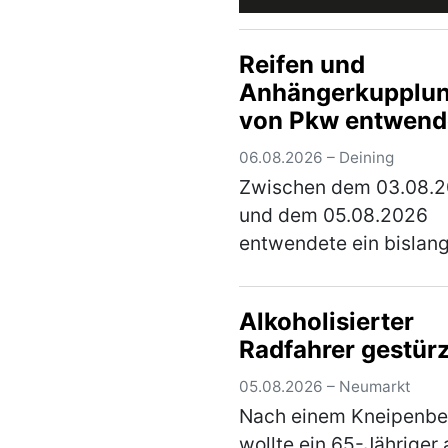
Reifen und
Anhängerkupplu
von Pkw entwend
06.08.2026 – Deining
Zwischen dem 03.08.
und dem 05.08.2026
entwendete ein bislan
unbekannter Täter die 
hinteren Fahrzeugreife
Alkoholisierter
die Anhängerkupplung
Radfahrer gestürz
E-Satz von einem Citro
der auf einem Parkplat
05.08.2026 – Neumarkt
(mehr)
Nach einem Kneipenb
wollte ein 65-Jähriger