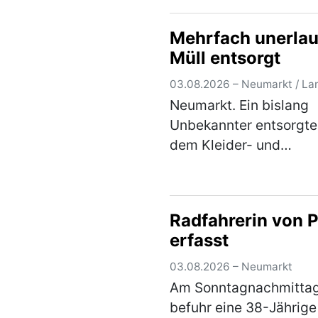
in der Sandstraße in ei
lautstarken Streit gera
Mehrfach unerlau
waren. Die Beamten
Müll entsorgt
bemerkten schnell, …
(
03.08.2026 – Neumarkt / La
Neumarkt. Ein bislang
Unbekannter entsorgte
dem Kleider- und
Altglascontainern in de
Altdorfer Straße am
Freitagvormittag einen
Radfahrerin von 
Flachbildfernseher. Ein
erfasst
aufmerksamer Zeuge k
sich das Kennzeic…
(m
03.08.2026 – Neumarkt
Am Sonntagnachmitta
befuhr eine 38-Jährige