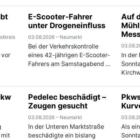
nen
im Alter von 43 und 55
Samsta
ten
Jahren am Freitagabend in
einen 
bt
E-Scooter-Fahrer
Auf 
einen Streit, in dessen Verlauf
Waren 
unter Drogeneinfluss
Mühl
mehr)
die beiden gegenseitig
scannt
Mess
aufeinander ein…
(mehr)
den L
ndkreis
03.08.2026 – Neumarkt
Bei der Verkehrskontrolle
03.08.2
 vor
eines 42-jährigen E-Scooter-
In der
Fahrers am Samstagabend in
Sonnta
r
der Feldstraße stellte sich
Kirchw
heraus, dass der Mann unter
Alter 
dem Einfluss von
zunäch
Pkw
Pedelec beschädigt –
Pkws 
Betäubungsmitteln stand. Die
Streit
Zeugen gesucht
Kurv
onnte
Weiterfahrt wurde…
(mehr)
zückte
ehr)
Messe
03.08.2026 – Neumarkt
03.08.2
g
In der Unteren Marktstraße
Als ei
 mit
beschädigte ein bislang
Sonnt