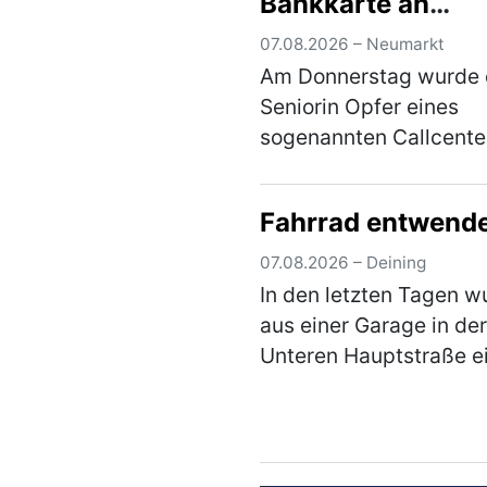
Bankkarte an
Unbekannten
07.08.2026 – Neumarkt
Am Donnerstag wurde 
Seniorin Opfer eines
sogenannten Callcente
Betrugs, jedoch durch 
neue Masche. Sie übe
Fahrrad entwend
ihre Bankkarte samt PI
eine unbekannte Perso
07.08.2026 – Deining
Anschließend kam es z
In den letzten Tagen w
einer…
(mehr)
aus einer Garage in der
Unteren Hauptstraße e
Fahrrad im Wert von r
€ entwendet. Wie der T
die Garage gelangen k
ist derzeit Gegenstand