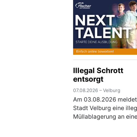
laufenden E…
(mehr)
Illegal Schrott
entsorgt
07.08.2026 – Velburg
Am 03.08.2026 meldet
Stadt Velburg eine ille
Müllablagerung an ein
kleinen Wald nördlich
Oberweiling. Hauptsäc