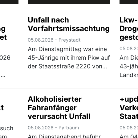
Unfall nach
Lkw-
ng
Vorfahrtsmissachtung
Drog
et
gest
05.08.2026 – Freystadt
Am Dienstagmittag war eine
05.08.2
2026
45-Jährige mit ihrem Pkw auf
Am Die
der Staatsstraße 2220 von
43-jäh
g
Braunshof kommend in
Landkr
beiden
Richtung Freystadt
unsich
n und
unterwegs, als sie an der
einer 
Alkoholisierter
+upd
 samt
Kreuzung mit der
Verkeh
t
Fahranfänger
Verke
en,
Staatsstraße 2238 die
festge
verursacht Unfall
Staa
z n…
Vorfahrt eine…
(mehr)
unter 
zwis
esuch
05.08.2026 – Pyrbaum
05.08.2
und
 am
Am Dienstagabend befuhr
Am 04