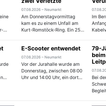
zwei Verletzte
Veru
07.08.2026 – Neumarkt
07.08.2
eine
Am Donnerstagvormittag
Im Be
kam es zu einem Unfall am
Anfang
r-
Kurt-Romstöck-Ring. Ein 25-
Kabelv
eine
Jähriger war mit seinem Pkw
einen
rgab
auf dem Kurt-Romstöck-Ring
Fahrze
et
E-Scooter entwendet
79-Jä
N an
unterwegs, als er an der
Der Un
beim
n.
Kreuzung mit der
entfer
07.08.2026 – Neumarkt
Leit
u
Ringstraße/St-Florian-Straß…
der Un
urde
Vor der Jurahalle wurde am
(mehr)
den 
Donnerstag, zwischen 08:00
07.08.2
in
Uhr und 14:00 Uhr, ein dort
Bei d
und 180
versperrt abgestellter E-
Schwe
äter in
Scooter entwendet. Bei dem
Beglei
onnte,
Roller handelt es sich um
überho
 der
einen schwarzen E-Scooter
Jährig