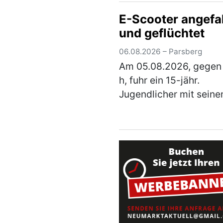
wurde Metallschrott in
E-Scooter angefa
alter Fahrräder, Kinde
und geflüchtet
und ausgeschlac…
(me
06.08.2026 – Parsberg
Am 05.08.2026, gegen
h, fuhr ein 15-jähr.
Jugendlicher mit seine
Scooter von der linken
Gehwegseite der Hohen
Straße nach links in die
Schrettenbrunner-Straß
Hier fuhr er auf …
(meh