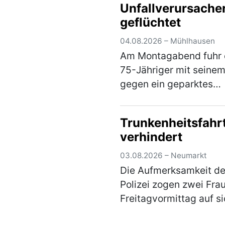
Unfallverursache
Weihersdorf in Richtu
geflüchtet
(mehr)
04.08.2026 – Mühlhausen
Am Montagabend fuhr 
75-Jähriger mit seine
gegen ein geparktes
Fahrzeug in der
Bahnhofstraße und ent
Trunkenheitsfahr
sich anschließend uner
verhindert
von der Unfallstelle. Ei
aufmerksamer Zeuge k
03.08.2026 – Neumarkt
den U…
(mehr)
Die Aufmerksamkeit de
Polizei zogen zwei Fra
Freitagvormittag auf si
weil sie auf einem Park