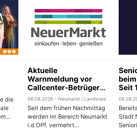
der Marke Xiao…
(mehr)
Donne
Kontro
Der Ma
Staats
Neum
Aktuelle
Seni
Warnmeldung vor
beim
Callcenter-Betrügern
Seit 
im Bereich Neumarkt
Trad
e die
06.08.2026 – Neumarkt / Landkreis
06.08.2
i.d.OPf.
gale
Seit dem frühen Nachmittag
Bereit
em
werden im Bereich Neumarkt
Stadt 
i.d.OPf. vermehrt
Senior
hlich
betrügerische Telefonanrufe
einem