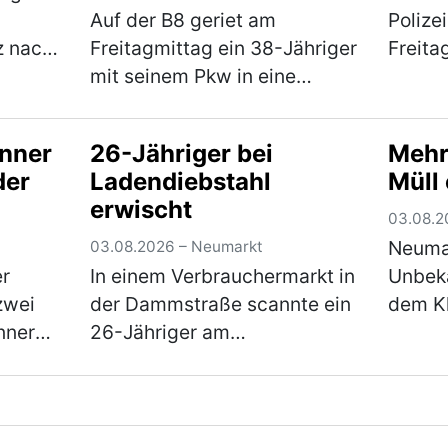
Auf der B8 geriet am
Polize
z nach
Freitagmittag ein 38-Jähriger
Freita
mit seinem Pkw in eine
weil s
Verkehrskontrolle. Hierbei
in der
er 61-
wurde festgestellt, dass er an
lautst
änner
26-Jähriger bei
Mehr
e sich
seinem Fahrzeug
waren
der
Ladendiebstahl
Müll
h
Veränderungen
bemerk
erwischt
vorgenommen hatte, die zum
03.08.2
Erlöschen d…
(mehr)
Neumar
03.08.2026 – Neumarkt
er
In einem Verbrauchermarkt in
Unbeka
zwei
der Dammstraße scannte ein
dem Kl
nner
26-Jähriger am
Altgla
Samstagnachmittag lediglich
Altdor
d in
einen Teil seines Einkaufes.
Freita
Verlauf
Waren im Wert von rund 20 €
Flachb
scannte er nicht und wollte
aufme