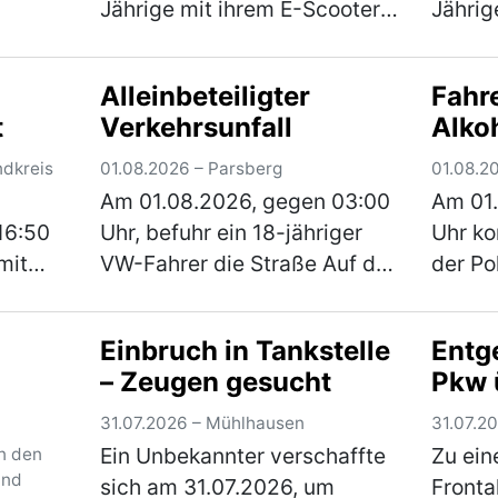
m
Jährige mit ihrem E-Scooter
Jährig
er
die Gerhart-Hauptmann-
Wohnmo
Straße in Richtung Amberger
B299 b
Alleinbeteiligter
Fahr
wurde
Straße. Hinter ihr fuhr eine
Fahrtr
t
Verkehrsunfall
Alko
und
ebenfalls 14-Jährige auch mit
Kreuzu
ihrem E-Scoote…
(mehr)
er sic
ndkreis
01.08.2026 – Parsberg
01.08.2
(mehr
Am 01.08.2026, gegen 03:00
Am 01.
16:50
Uhr, befuhr ein 18-jähriger
Uhr kon
mit
VW-Fahrer die Straße Auf der
der Po
inen
Breiten. Aus bislang
Parsbe
unbekannter Ursache kam er
jährig
Einbruch in Tankstelle
Ent
 In
von der Fahrbahn ab und
Hierbe
– Zeugen gesucht
Pkw 
r beim
stieß mit einem geparkten
im Fah
eit a…
Pkw zusammen. Das …
werde
31.07.2026 – Mühlhausen
31.07.2
(mehr)
Ein Unbekannter verschaffte
Zu ei
n den
und
sich am 31.07.2026, um
Front