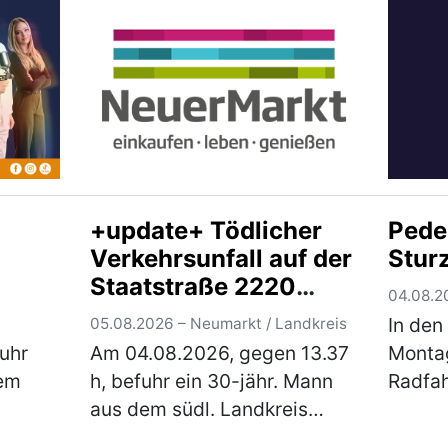
Verkehrskontrolle wurde
dorthi
festgestellt, dass der Herr
jedoch
unter dem Einflus…
(mehr)
(mehr
+update+ Tödlicher
Pede
Verkehrsunfall auf der
Stur
Staatstraße 2220
04.08.2
zwischen Lengenfeld
In den
05.08.2026 – Neumarkt / Landkreis
und
uhr
Am 04.08.2026, gegen 13.37
Montag
Trocknungsanlage
nem
h, befuhr ein 30-jähr. Mann
Radfah
aus dem südl. Landkreis
Sturz 
n der
Neumarkt, mit seinem Pkw
Verlet