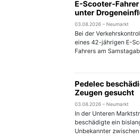
E-Scooter-Fahrer
aufeinander ein…
(meh
unter Drogeneinf
03.08.2026 – Neumarkt
Bei der Verkehrskontrol
eines 42-jährigen E-Sc
Fahrers am Samstagab
der Feldstraße stellte s
heraus, dass der Mann 
dem Einfluss von
Pedelec beschädi
Betäubungsmitteln sta
Zeugen gesucht
Weiterfahrt wurde…
(m
03.08.2026 – Neumarkt
In der Unteren Marktst
beschädigte ein bislan
Unbekannter zwische
01.08.2026, 16:00 Uhr,