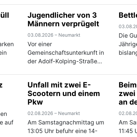
 Uhr,
die Buchenstraße abbiegen
und 12
üll
Jugendlicher von 3
Bettl
es
wollte, kollidierte er mit dem
gepark
Männern verprügelt
te den
Pkw einer 54-Jährigen, die
linke 
03.08.2
)
nicht weit genug rechts fuhr.
Die Gu
03.08.2026 – Neumarkt
…
(mehr)
arken
Vor einer
Jährig
ein
Gemeinschaftsunterkunft in
bisla
der Adolf-Kolping-Straße
heutig
wurde am späten
frühen
berg
Sonntagabend ein 16-
Die Fr
z
Unfall mit zwei E-
Beim
Jähriger von drei
auf de
Scootern und einem
zwei
as
unbekannten Tätern
unterw
Pkw
an d
und
angegriffen. Nach einem
Man
über
hr)
vorangegangenem Streit
hen
02.08.2026 – Neumarkt
02.08.2
prügelten die Männ…
(mehr)
e auf
Am Samstagnachmittag um
Am Sa
13:05 Uhr befuhr eine 14-
11:45 