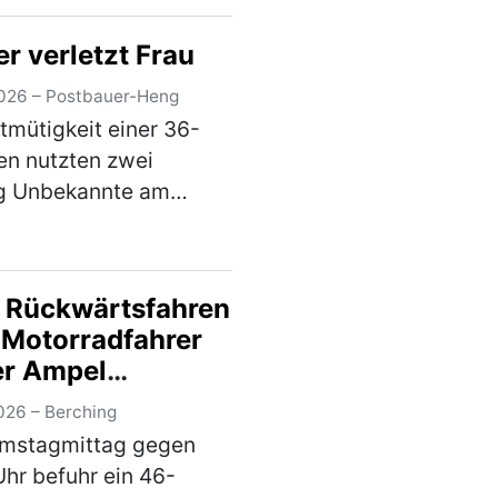
:30 Uhr, einen dort
er verletzt Frau
ten, silbernen Kia. Die
Fahrzeugseite…
(mehr)
026 – Postbauer-Heng
tmütigkeit einer 36-
en nutzten zwei
ng Unbekannte am
en Montag in den
 Morgenstunden aus.
au war mit ihrem Pkw
 Rückwärtsfahren
r Staatsstraße 2402
 Motorradfahrer
egs, als sie einen
er Ampel
…
(mehr)
sehen
026 – Berching
mstagmittag gegen
Uhr befuhr ein 46-