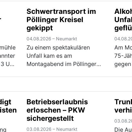
drehte
Skoda Octavia, die
war mi
Schwertransport im
Alkoh
um
Staatsstraße 2220, in
dem R
r
Pöllinger Kreisel
Unfa
rbei
Fahrtrichtung Lengenfeld.
Weiher
gekippt
gefl
r …
Ca. 500 m nach der
(mehr
Trocknung…
(mehr)
04.08.2026 – Neumarkt
04.08.2
rmühle
Zu einem spektakulären
Am Mo
annter
Unfall kam es am
75-Jäh
13 Uhr
Montagabend im Pöllinger
gegen 
Kreisverkehr. Bei einem
Fahrze
Schwertransport brach
Bahnho
sachte
während der Fahrt die Achse,
sich a
 Höhe
woraufhin der Nachläufer des
von der
digt
Betriebserlaubnis
Trun
…
Sattelaufliegers umkippte
aufme
isten
erloschen – PKW
verh
und e…
(mehr)
den 
sichergestellt
03.08.2
ung
Die Au
03.08.2026 – Neumarkt