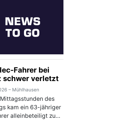
n stürzte der Herr
 aufgrund seiner star…
)
lec-Fahrer bei
z schwer verletzt
026 – Mühlhausen
 Mittagsstunden des
s kam ein 63-jähriger
rer alleinbeteiligt zu
und zog sich schwere
zungen zu. Der Mann