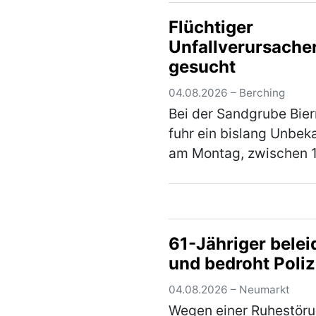
Kreisstraße NM 6 und 
Flüchtiger
hierbei einige Runden 
Unfallverursache
einen Fischweiher. Hie
gesucht
verlor der Fahranfänge
(mehr)
04.08.2026 – Berching
Bei der Sandgrube Bie
fuhr ein bislang Unbek
am Montag, zwischen 
und 14 Uhr mit seinem
Fahrzeug gegen das
Eingangstor und verur
einen Sachschaden in
61-Jähriger belei
von rund 5.000 €. Der
und bedroht Poliz
(mehr)
04.08.2026 – Neumarkt
Wegen einer Ruhestör