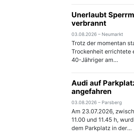
dem 02.08.2026, 13:00
Unerlaubt Sperrm
ein verperrt abgestellt
verbrannt
Fahrrad. Der Täter bau
Sattel ab und r…
(mehr
03.08.2026 – Neumarkt
Trotz der momentan st
Trockenheit errichtete 
40-Jähriger am
Sonntagabend eine
Feuerstelle Am Höhen
Audi auf Parkplat
und verbrannte darin
angefahren
Sperrmüll. Er musste d
Feuer wieder löschen 
03.08.2026 – Parsberg
erhält nun eine A…
(me
Am 23.07.2026, zwisc
11.00 und 11.45 h, wurd
dem Parkplatz in der