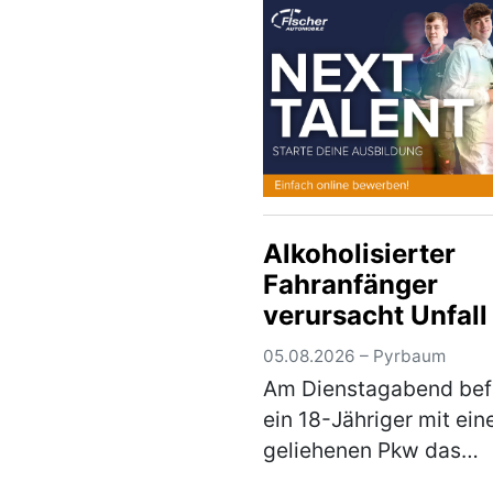
Kreuzung mit der
Staatsstraße 2238 die
Vorfahrt eine…
(mehr)
Alkoholisierter
Fahranfänger
verursacht Unfall
05.08.2026 – Pyrbaum
Am Dienstagabend bef
ein 18-Jähriger mit ei
geliehenen Pkw das
Fischereigelände nebe