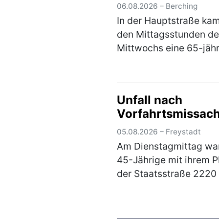
06.08.2026 – Berching
In der Hauptstraße kam
den Mittagsstunden d
Mittwochs eine 65-jäh
Pedelec-Fahrerin
alleinbeteiligt zu Sturz.
zog sich leichte Verle
Unfall nach
zu und musste mit de
Vorfahrtsmissac
Rettungswagen ins
Klinikum…
(mehr)
05.08.2026 – Freystadt
Am Dienstagmittag war
45-Jährige mit ihrem 
der Staatsstraße 2220
Braunshof kommend in
Richtung Freystadt
unterwegs, als sie an d