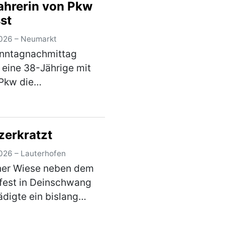
ahrerin von Pkw
das Kennzeic…
(mehr)
st
026 – Neumarkt
nntagnachmittag
 eine 38-Jährige mit
Pkw die
nhofener Straße
uswärts. Als sie nach
 auf eine Wiese
zerkratzt
gen wollte, übersah sie
6-jährige Radfahrerin,
026 – Lauterhofen
en…
(mehr)
ner Wiese neben dem
fest in Deinschwang
digte ein bislang
nnter Täter am
g, zwischen 10:30 Uhr