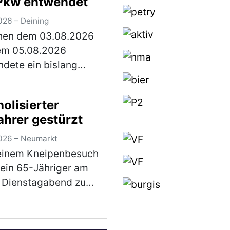
Pkw entwendet
026 – Deining
hen dem 03.08.2026
em 05.08.2026
dete ein bislang
nnter Täter die beiden
en Fahrzeugreifen und
olisierter
nhängerkupplung samt
ahrer gestürzt
 von einem Citroen,
f einem Parkplatz n…
026 – Neumarkt
)
einem Kneipenbesuch
 ein 65-Jähriger am
 Dienstagabend zu
 Fahrrad in der
traße gehen um damit
fahren. Auf dem Weg