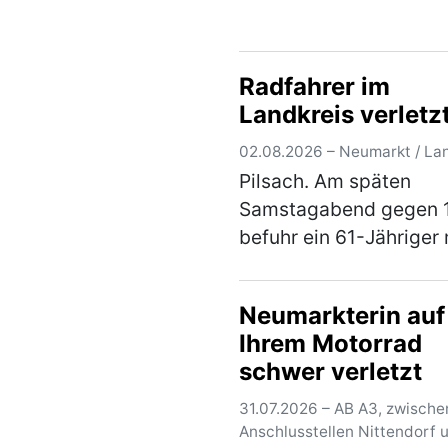
Lupburger Straße (bei
Ärztehaus) ein geparkt
schwarzer Pkw Audi
Radfahrer im
angefahren. Der Audi 
Landkreis verletz
vorne links (Kotflügel 
Stoßs…
(mehr)
02.08.2026 – Neumarkt / La
Pilsach. Am späten
Samstagabend gegen 
befuhr ein 61-Jähriger 
seinem Mountainbike e
Flurweg von Pilsach in
Neumarkterin auf
Richtung Wimmersdorf.
Ihrem Motorrad
einer Linkskurve kam e
schwer verletzt
Versuch einer Unebenh
(mehr)
31.07.2026 – AB A3, zwische
Anschlusstellen Nittendorf 