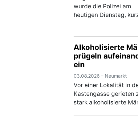
wurde die Polizei am
heutigen Dienstag, kur
Mitternacht, zu einem
Einfamilienhaus im
Stadtgebiet gerufen. D
Alkoholisierte M
jährige Bewohner zeigt
prügeln aufeinan
über den Besuch jedoc
ein
nicht…
(mehr)
03.08.2026 – Neumarkt
Vor einer Lokalität in d
Kastengasse gerieten 
stark alkoholisierte Mä
im Alter von 43 und 55
Jahren am Freitagaben
einen Streit, in dessen 
die beiden gegenseitig