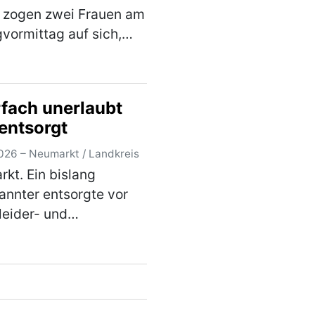
i zogen zwei Frauen am
gvormittag auf sich,
ie auf einem Parkplatz
 Sandstraße in einen
arken Streit geraten
fach unerlaubt
. Die Beamten
 entsorgt
ten schnell, …
(mehr)
026 – Neumarkt / Landkreis
kt. Ein bislang
nnter entsorgte vor
eider- und
scontainern in der
fer Straße am
gvormittag einen
ildfernseher. Ein
rksamer Zeuge konnte