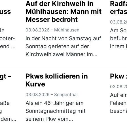
Auf der Kirchweih in
Radf
r)
den Laden ohne d…
(mehr)
sich 
luss
Mühlhausen: Mann mit
erfas
Messer bedroht
03.08.2
le
Am So
03.08.2026 – Mühlhausen
ooter-
In der Nacht von Samstag auf
befuhr
end in
Sonntag gerieten auf der
ihrem 
ich
Kirchweih zwei Männer im
Pelche
unter
Alter von 19 und 30 Jahren
stadta
zunächst in einen verbalen
rechts
gt –
Pkws kollidieren in
Pkw 
nd. Die
Streit. Im weiteren Verlauf
einbie
Kurve
ehr)
zückte der Jüngere ein
eine 6
03.08.2
Messer und bedr…
(mehr)
die d
Auf ei
03.08.2026 – Sengenthal
raße
Als ein 46-Jähriger am
Felsen
g
Sonntagnachmittag mit
beschä
n dem
seinem Pkw vom
unbeka
 und
Ziegelgraben nach links in
Sonnta