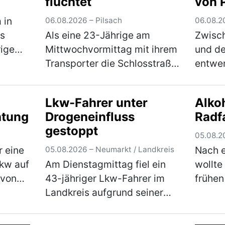
flüchtet
von 
 in
06.08.2026 – Pilsach
06.08.2
es
Als eine 23-Jährige am
Zwisc
rige
Mittwochvormittag mit ihrem
und d
Transporter die Schlosstraße
entwen
 Sie
befuhr, touchierte sie mit
unbeka
tzungen
ihrer Stoßstange den Kopf
hinter
Lkw-Fahrer unter
Alkoh
m
eines Hundes. Dieser war mit
die A
htung
Drogeneinfluss
Radf
seiner 33-jährigen Besitzerin
E-Satz
gestoppt
auf der …
(mehr)
der au
05.08.2
(mehr
 eine
Nach 
05.08.2026 – Neumarkt / Landkreis
Pkw auf
Am Dienstagmittag fiel ein
wollte
 von
43-jähriger Lkw-Fahrer im
frühen
Landkreis aufgrund seiner
seinem
unsicheren Fahrweise auf. Bei
Rings
er
einer darauffolgenden
wegzu