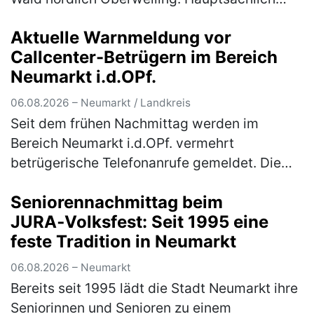
wurde Metallschrott in Form alter Fahrräder,
Aktuelle Warnmeldung vor
Kinderwägen und ausgeschlac…
(mehr)
Callcenter-Betrügern im Bereich
Neumarkt i.d.OPf.
06.08.2026 – Neumarkt / Landkreis
Seit dem frühen Nachmittag werden im
Bereich Neumarkt i.d.OPf. vermehrt
betrügerische Telefonanrufe gemeldet. Die
Polizei warnt eindringlich vor den
Seniorennachmittag beim
verschiedenen Maschen der Betrüger! Im
JURA‑Volksfest: Seit 1995 eine
Bereich Neum…
(mehr)
feste Tradition in Neumarkt
06.08.2026 – Neumarkt
Bereits seit 1995 lädt die Stadt Neumarkt ihre
Seniorinnen und Senioren zu einem