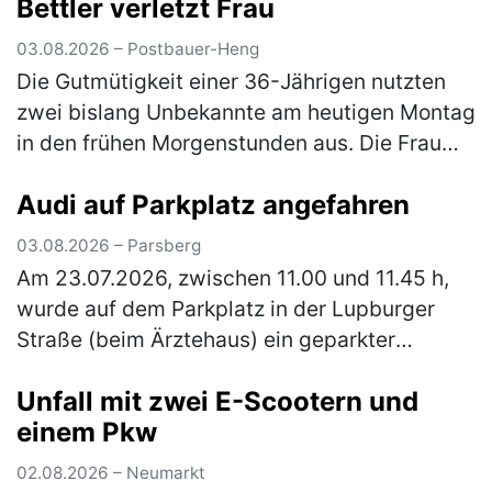
Bettler verletzt Frau
Männ…
(mehr)
03.08.2026 – Postbauer-Heng
Die Gutmütigkeit einer 36-Jährigen nutzten
zwei bislang Unbekannte am heutigen Montag
in den frühen Morgenstunden aus. Die Frau
war mit ihrem Pkw auf der Staatsstraße 2402
Audi auf Parkplatz angefahren
unterwegs, als sie einen Man…
(mehr)
03.08.2026 – Parsberg
Am 23.07.2026, zwischen 11.00 und 11.45 h,
wurde auf dem Parkplatz in der Lupburger
Straße (beim Ärztehaus) ein geparkter
schwarzer Pkw Audi angefahren. Der Audi
Unfall mit zwei E-Scootern und
wurde vorne links (Kotflügel und Stoßs…
einem Pkw
(mehr)
02.08.2026 – Neumarkt