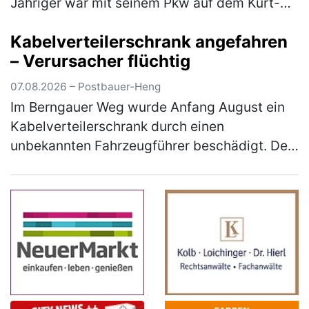
Jähriger war mit seinem Pkw auf dem Kurt-
Romstöck-Ring unterwegs, als er an der
Kabelverteilerschrank angefahren
Kreuzung mit der Ringstraße/St-Florian-
– Verursacher flüchtig
Straß…
(mehr)
07.08.2026 – Postbauer-Heng
Im Berngauer Weg wurde Anfang August ein
Kabelverteilerschrank durch einen
unbekannten Fahrzeugführer beschädigt. Der
Unfallverursacher entfernte sich unerlaubt
von der Unfallstelle, ohne sich um den …
(mehr)