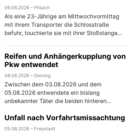
06.08.2026 – Pilsach
Als eine 23-Jährige am Mittwochvormittag
mit ihrem Transporter die Schlosstraße
befuhr, touchierte sie mit ihrer Stoßstange
den Kopf eines Hundes. Dieser war mit seiner
33-jährigen Besitzerin auf der …
(mehr)
Reifen und Anhängerkupplung von
Pkw entwendet
06.08.2026 – Deining
Zwischen dem 03.08.2026 und dem
05.08.2026 entwendete ein bislang
unbekannter Täter die beiden hinteren
Fahrzeugreifen und die Anhängerkupplung
Unfall nach Vorfahrtsmissachtung
samt E-Satz von einem Citroen, der auf einem
Parkplatz n…
(mehr)
05.08.2026 – Freystadt