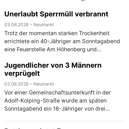
10:30 Uhr und 12:30 Uhr, einen dort
Unerlaubt Sperrmüll verbrannt
geparkten, silbernen Kia. Die linke
Fahrzeugseite…
(mehr)
03.08.2026 – Neumarkt
Trotz der momentan starken Trockenheit
errichtete ein 40-Jähriger am Sonntagabend
eine Feuerstelle Am Höhenberg und
verbrannte darin Sperrmüll. Er musste das
Jugendlicher von 3 Männern
Feuer wieder löschen und erhält nun eine A…
verprügelt
(mehr)
03.08.2026 – Neumarkt
Vor einer Gemeinschaftsunterkunft in der
Adolf-Kolping-Straße wurde am späten
Sonntagabend ein 16-Jähriger von drei
unbekannten Tätern angegriffen. Nach einem
vorangegangenem Streit prügelten die