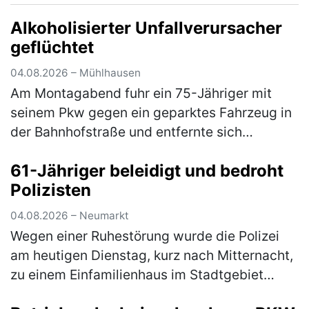
Alkoholisierter Unfallverursacher
geflüchtet
04.08.2026 – Mühlhausen
Am Montagabend fuhr ein 75-Jähriger mit
seinem Pkw gegen ein geparktes Fahrzeug in
der Bahnhofstraße und entfernte sich
anschließend unerlaubt von der Unfallstelle.
61-Jähriger beleidigt und bedroht
Ein aufmerksamer Zeuge konnte den U…
Polizisten
(mehr)
04.08.2026 – Neumarkt
Wegen einer Ruhestörung wurde die Polizei
am heutigen Dienstag, kurz nach Mitternacht,
zu einem Einfamilienhaus im Stadtgebiet
gerufen. Der 61-jährige Bewohner zeigte sich