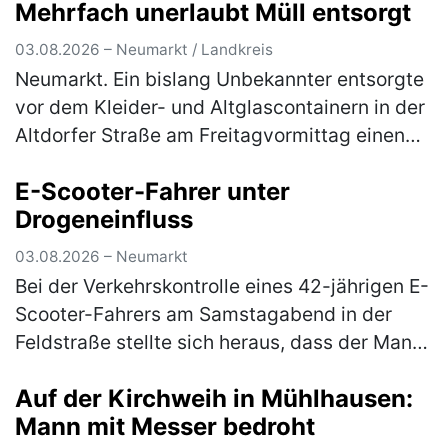
Mehrfach unerlaubt Müll entsorgt
03.08.2026 – Neumarkt / Landkreis
Neumarkt. Ein bislang Unbekannter entsorgte
vor dem Kleider- und Altglascontainern in der
Altdorfer Straße am Freitagvormittag einen
Flachbildfernseher. Ein aufmerksamer Zeuge
E-Scooter-Fahrer unter
konnte sich das Kennzeic…
(mehr)
Drogeneinfluss
03.08.2026 – Neumarkt
Bei der Verkehrskontrolle eines 42-jährigen E-
Scooter-Fahrers am Samstagabend in der
Feldstraße stellte sich heraus, dass der Mann
unter dem Einfluss von Betäubungsmitteln
Auf der Kirchweih in Mühlhausen:
stand. Die Weiterfahrt wurde…
(mehr)
Mann mit Messer bedroht