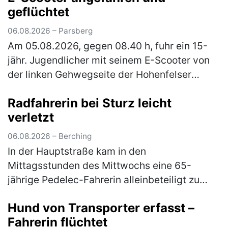
geflüchtet
06.08.2026 – Parsberg
Am 05.08.2026, gegen 08.40 h, fuhr ein 15-
jähr. Jugendlicher mit seinem E-Scooter von
der linken Gehwegseite der Hohenfelser
Straße nach links in die Dr.-Schrettenbrunner-
Radfahrerin bei Sturz leicht
Straße ein. Hier fuhr er auf …
(mehr)
verletzt
06.08.2026 – Berching
In der Hauptstraße kam in den
Mittagsstunden des Mittwochs eine 65-
jährige Pedelec-Fahrerin alleinbeteiligt zu
Sturz. Sie zog sich leichte Verletzungen zu
Hund von Transporter erfasst –
und musste mit dem Rettungswagen ins
Fahrerin flüchtet
Klinikum…
(mehr)