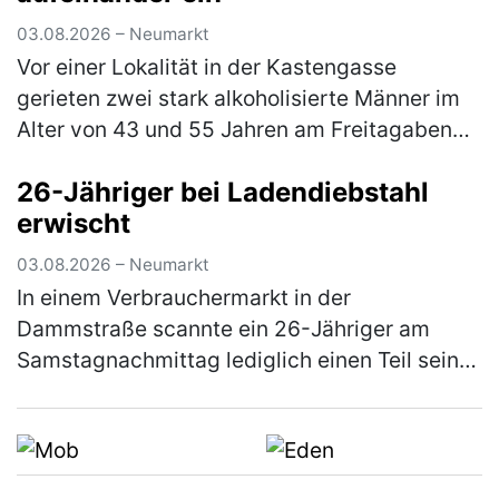
03.08.2026 – Neumarkt
Vor einer Lokalität in der Kastengasse
gerieten zwei stark alkoholisierte Männer im
Alter von 43 und 55 Jahren am Freitagabend
in einen Streit, in dessen Verlauf die beiden
26-Jähriger bei Ladendiebstahl
gegenseitig aufeinander ein…
(mehr)
erwischt
03.08.2026 – Neumarkt
In einem Verbrauchermarkt in der
Dammstraße scannte ein 26-Jähriger am
Samstagnachmittag lediglich einen Teil seines
Einkaufes. Waren im Wert von rund 20 €
scannte er nicht und wollte den Laden ohne
d…
(mehr)