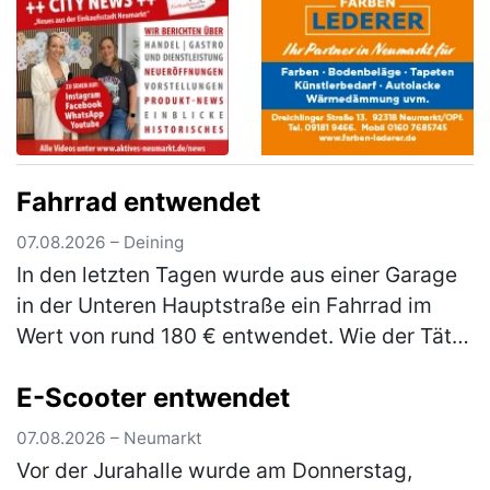
Fahrrad entwendet
07.08.2026 – Deining
In den letzten Tagen wurde aus einer Garage
in der Unteren Hauptstraße ein Fahrrad im
Wert von rund 180 € entwendet. Wie der Täter
in die Garage gelangen konnte, ist derzeit
E-Scooter entwendet
Gegenstand der laufenden E…
(mehr)
07.08.2026 – Neumarkt
Vor der Jurahalle wurde am Donnerstag,