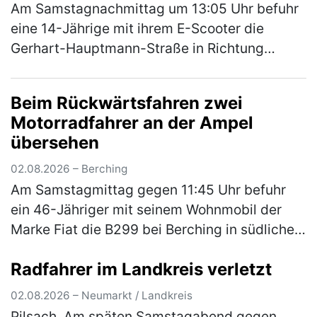
Am Samstagnachmittag um 13:05 Uhr befuhr
eine 14-Jährige mit ihrem E-Scooter die
Gerhart-Hauptmann-Straße in Richtung
Amberger Straße. Hinter ihr fuhr eine
ebenfalls 14-Jährige auch mit ihrem E-
Beim Rückwärtsfahren zwei
Scoote…
(mehr)
Motorradfahrer an der Ampel
übersehen
02.08.2026 – Berching
Am Samstagmittag gegen 11:45 Uhr befuhr
ein 46-Jähriger mit seinem Wohnmobil der
Marke Fiat die B299 bei Berching in südliche
Fahrtrichtung. An der Kreuzung zur NM 3
Radfahrer im Landkreis verletzt
ordnete er sich versehentlich an d…
(mehr)
02.08.2026 – Neumarkt / Landkreis
Pilsach. Am späten Samstagabend gegen