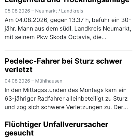
05.08.2026 – Neumarkt / Landkreis
Am 04.08.2026, gegen 13.37 h, befuhr ein 30-
jähr. Mann aus dem südl. Landkreis Neumarkt,
mit seinem Pkw Skoda Octavia, die
Staatsstraße 2220, in Fahrtrichtung
Lengenfeld. Ca. 500 m nach der Trocknung…
Pedelec-Fahrer bei Sturz schwer
(mehr)
verletzt
04.08.2026 – Mühlhausen
In den Mittagsstunden des Montags kam ein
63-jähriger Radfahrer alleinbeteiligt zu Sturz
und zog sich schwere Verletzungen zu. Der
Mann war mit seinem Pedelec auf dem
Flüchtiger Unfallverursacher
Radweg von Weihersdorf in Richtun…
(mehr)
gesucht