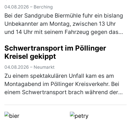
04.08.2026 – Berching
Bei der Sandgrube Biermühle fuhr ein bislang
Unbekannter am Montag, zwischen 13 Uhr
und 14 Uhr mit seinem Fahrzeug gegen das
Eingangstor und verursachte einen
Schwertransport im Pöllinger
Sachschaden in Höhe von rund 5.000 €. Der…
Kreisel gekippt
(mehr)
04.08.2026 – Neumarkt
Zu einem spektakulären Unfall kam es am
Montagabend im Pöllinger Kreisverkehr. Bei
einem Schwertransport brach während der
Fahrt die Achse, woraufhin der Nachläufer
des Sattelaufliegers umkippte und e…
(mehr)