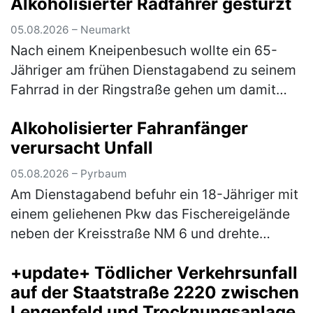
Alkoholisierter Radfahrer gestürzt
05.08.2026 – Neumarkt
Nach einem Kneipenbesuch wollte ein 65-
Jähriger am frühen Dienstagabend zu seinem
Fahrrad in der Ringstraße gehen um damit
wegzufahren. Auf dem Weg dorthin stürzte
Alkoholisierter Fahranfänger
der Herr jedoch aufgrund seiner star…
(mehr)
verursacht Unfall
05.08.2026 – Pyrbaum
Am Dienstagabend befuhr ein 18-Jähriger mit
einem geliehenen Pkw das Fischereigelände
neben der Kreisstraße NM 6 und drehte
hierbei einige Runden um einen Fischweiher.
+update+ Tödlicher Verkehrsunfall
Hierbei verlor der Fahranfänger …
(mehr)
auf der Staatstraße 2220 zwischen
Lengenfeld und Trocknungsanlage