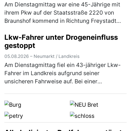
Am Dienstagmittag war eine 45-Jährige mit
ihrem Pkw auf der Staatsstraße 2220 von
Braunshof kommend in Richtung Freystadt
unterwegs, als sie an der Kreuzung mit der
Lkw-Fahrer unter Drogeneinfluss
Staatsstraße 2238 die Vorfahrt eine…
(mehr)
gestoppt
05.08.2026 – Neumarkt / Landkreis
Am Dienstagmittag fiel ein 43-jähriger Lkw-
Fahrer im Landkreis aufgrund seiner
unsicheren Fahrweise auf. Bei einer
darauffolgenden Verkehrskontrolle wurde
festgestellt, dass der Herr unter dem Einflus…
(mehr)