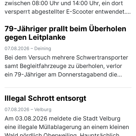
zwischen 08:00 Uhr und 14:00 Uhr, ein dort
versperrt abgestellter E-Scooter entwendet.
Bei dem Roller handelt es sich um einen
79-Jähriger prallt beim Überholen
schwarzen E-Scooter der Marke Xiao…
(mehr)
gegen Leitplanke
07.08.2026 – Deining
Bei dem Versuch mehrere Schwertransporter
samt Begleitfahrzeuge zu überholen, verlor
ein 79-Jähriger am Donnerstagabend die
Kontrolle über seinen Pkw. Der Mann war auf
der Staatsstraße 2660 von Neumar…
(mehr)
Illegal Schrott entsorgt
07.08.2026 – Velburg
Am 03.08.2026 meldete die Stadt Velburg
eine illegale Müllablagerung an einem kleinen
Wald nördlich Oberweiling. Hauptsächlich