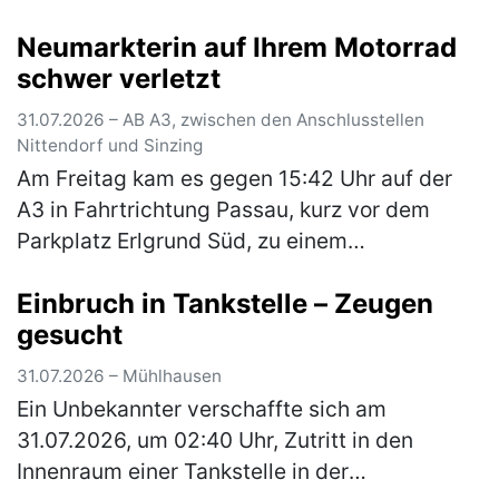
Hierbei konnte Alkoholgeruch im Fahrzeug
Neumarkterin auf Ihrem Motorrad
festgestellt werden. E…
(mehr)
schwer verletzt
31.07.2026 – AB A3, zwischen den Anschlusstellen
Nittendorf und Sinzing
Am Freitag kam es gegen 15:42 Uhr auf der
A3 in Fahrtrichtung Passau, kurz vor dem
Parkplatz Erlgrund Süd, zu einem
Auffahrunfall zwischen einem Motorrad und
Einbruch in Tankstelle – Zeugen
einem Pkw. Aufgrund des ferienbedingten, …
gesucht
(mehr)
31.07.2026 – Mühlhausen
Ein Unbekannter verschaffte sich am
31.07.2026, um 02:40 Uhr, Zutritt in den
Innenraum einer Tankstelle in der