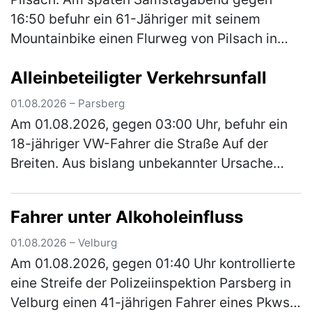
16:50 befuhr ein 61-Jähriger mit seinem
Mountainbike einen Flurweg von Pilsach in
Richtung Wimmersdorf. In einer Linkskurve
Alleinbeteiligter Verkehrsunfall
kam er beim Versuch einer Unebenheit a…
(mehr)
01.08.2026 – Parsberg
Am 01.08.2026, gegen 03:00 Uhr, befuhr ein
18-jähriger VW-Fahrer die Straße Auf der
Breiten. Aus bislang unbekannter Ursache
kam er von der Fahrbahn ab und stieß mit
einem geparkten Pkw zusammen. Das …
Fahrer unter Alkoholeinfluss
(mehr)
01.08.2026 – Velburg
Am 01.08.2026, gegen 01:40 Uhr kontrollierte
eine Streife der Polizeiinspektion Parsberg in
Velburg einen 41-jährigen Fahrer eines Pkws.