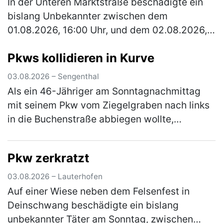
In der Unteren Marktstraße beschädigte ein
bislang Unbekannter zwischen dem
01.08.2026, 16:00 Uhr, und dem 02.08.2026,
13:00 Uhr, ein verperrt abgestelltes Fahrrad.
Pkws kollidieren in Kurve
Der Täter baute den Sattel ab und r…
(mehr)
03.08.2026 – Sengenthal
Als ein 46-Jähriger am Sonntagnachmittag
mit seinem Pkw vom Ziegelgraben nach links
in die Buchenstraße abbiegen wollte,
kollidierte er mit dem Pkw einer 54-Jährigen,
die nicht weit genug rechts fuhr.…
(mehr)
Pkw zerkratzt
03.08.2026 – Lauterhofen
Auf einer Wiese neben dem Felsenfest in
Deinschwang beschädigte ein bislang
unbekannter Täter am Sonntag, zwischen