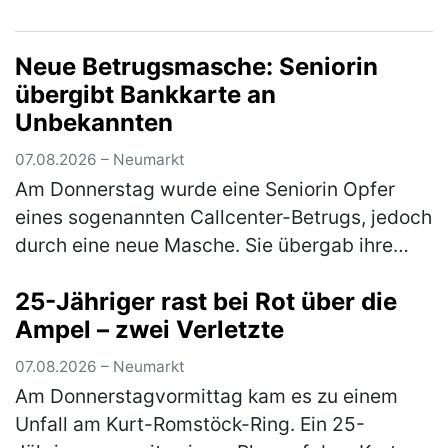
gestoßen und anschließend geflüchtet. Zum
o. g. Zeitpunkt stieß ein 40-jähr…
(mehr)
Neue Betrugsmasche: Seniorin
übergibt Bankkarte an
Unbekannten
07.08.2026 – Neumarkt
Am Donnerstag wurde eine Seniorin Opfer
eines sogenannten Callcenter-Betrugs, jedoch
durch eine neue Masche. Sie übergab ihre
Bankkarte samt PIN an eine unbekannte
25-Jähriger rast bei Rot über die
Person. Anschließend kam es zu einer…
Ampel – zwei Verletzte
(mehr)
07.08.2026 – Neumarkt
Am Donnerstagvormittag kam es zu einem
Unfall am Kurt-Romstöck-Ring. Ein 25-