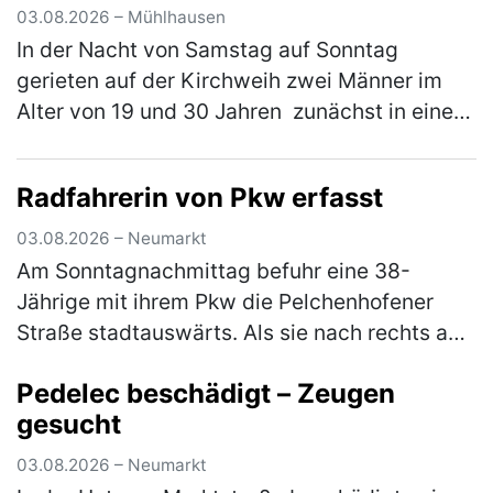
03.08.2026 – Mühlhausen
In der Nacht von Samstag auf Sonntag
gerieten auf der Kirchweih zwei Männer im
Alter von 19 und 30 Jahren zunächst in einen
verbalen Streit. Im weiteren Verlauf zückte der
Jüngere ein Messer und bedr…
(mehr)
Radfahrerin von Pkw erfasst
03.08.2026 – Neumarkt
Am Sonntagnachmittag befuhr eine 38-
Jährige mit ihrem Pkw die Pelchenhofener
Straße stadtauswärts. Als sie nach rechts auf
eine Wiese einbiegen wollte, übersah sie eine
Pedelec beschädigt – Zeugen
66-jährige Radfahrerin, die den…
(mehr)
gesucht
03.08.2026 – Neumarkt