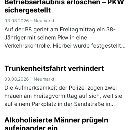
Betriebserlaubnis erloschen – PKW
über den Besuch jedoch nicht…
(mehr)
sichergestellt
03.08.2026 – Neumarkt
Auf der B8 geriet am Freitagmittag ein 38-
Jähriger mit seinem Pkw in eine
Verkehrskontrolle. Hierbei wurde festgestellt,
dass er an seinem Fahrzeug Veränderungen
vorgenommen hatte, die zum Erlöschen d…
Trunkenheitsfahrt verhindert
(mehr)
03.08.2026 – Neumarkt
Die Aufmerksamkeit der Polizei zogen zwei
Frauen am Freitagvormittag auf sich, weil sie
auf einem Parkplatz in der Sandstraße in
einen lautstarken Streit geraten waren. Die
Alkoholisierte Männer prügeln
Beamten bemerkten schnell, …
(mehr)
aufeinander ein