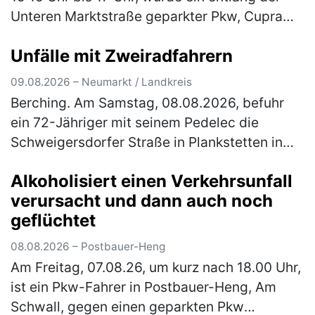
Unteren Marktstraße geparkter Pkw, Cupra
Formentor, schwarz, an der Front rechtsseitig
Unfälle mit Zweiradfahrern
angefahren. Der Unfallverursa…
(mehr)
09.08.2026 – Neumarkt / Landkreis
Berching. Am Samstag, 08.08.2026, befuhr
ein 72-Jähriger mit seinem Pedelec die
Schweigersdorfer Straße in Plankstetten in
Fahrtrichtung Beilngries, als er aufgrund eines
Alkoholisiert einen Verkehrsunfall
Fahrfehlers alleinbeteiligt s…
(mehr)
verursacht und dann auch noch
geflüchtet
08.08.2026 – Postbauer-Heng
Am Freitag, 07.08.26, um kurz nach 18.00 Uhr,
ist ein Pkw-Fahrer in Postbauer-Heng, Am
Schwall, gegen einen geparkten Pkw