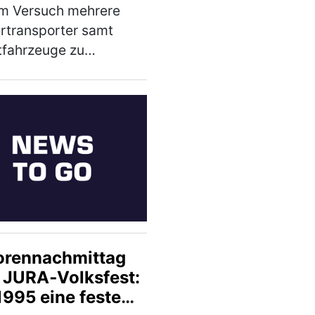
em Versuch mehrere
rtransporter samt
tfahrzeuge zu
len, verlor ein 79-
er am
rstagabend die
lle über seinen Pkw.
nn war auf der
straße 2660 von
ar…
(mehr)
orennachmittag
 JURA‑Volksfest:
1995 eine feste