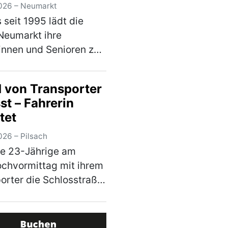
ition in Neumarkt
026 – Neumarkt
s seit 1995 lädt die
Neumarkt ihre
innen und Senioren zu
 besonderen
ttag auf das
 von Transporter
olksfest ein. Am
st – Fahrerin
ch, den 12. August
tet
ist es ab 12 Uhr wieder
t. Er…
(mehr)
026 – Pilsach
ne 23-Jährige am
chvormittag mit ihrem
orter die Schlosstraße
, touchierte sie mit
Stoßstange den Kopf
Hundes. Dieser war mit