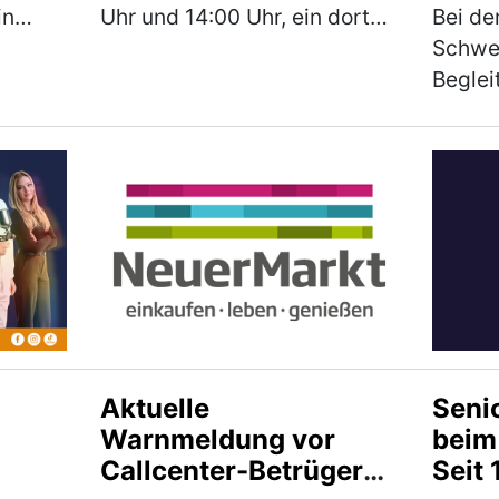
in
Uhr und 14:00 Uhr, ein dort
Bei d
und 180
versperrt abgestellter E-
Schwe
äter in
Scooter entwendet. Bei dem
Beglei
onnte,
Roller handelt es sich um
überho
 der
einen schwarzen E-Scooter
Jährig
der Marke Xiao…
(mehr)
Donne
Kontro
Der Ma
Staats
Neum
Aktuelle
Seni
Warnmeldung vor
beim
Callcenter-Betrügern
Seit 