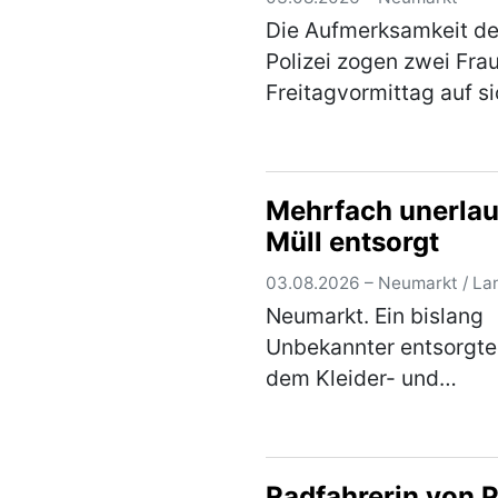
den U…
(mehr)
Die Aufmerksamkeit de
Polizei zogen zwei Fra
Freitagvormittag auf si
weil sie auf einem Park
in der Sandstraße in ei
lautstarken Streit gera
Mehrfach unerlau
waren. Die Beamten
Müll entsorgt
bemerkten schnell, …
(
03.08.2026 – Neumarkt / La
Neumarkt. Ein bislang
Unbekannter entsorgte
dem Kleider- und
Altglascontainern in de
Altdorfer Straße am
Freitagvormittag einen
Radfahrerin von 