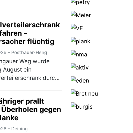
lverteilerschrank
fahren –
rsacher flüchtig
026 – Postbauer-Heng
rngauer Weg wurde
 August ein
erteilerschrank durch
 unbekannten
ugführer beschädigt.
hriger prallt
fallverursacher
 Überholen gegen
nte sich unerlaubt von
planke
fallstelle, ohne sich um
…
(mehr)
026 – Deining