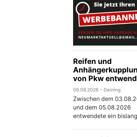
Hier fuhr er auf …
(meh
Reifen und
Anhängerkupplu
von Pkw entwend
06.08.2026 – Deining
Zwischen dem 03.08.
und dem 05.08.2026
entwendete ein bislan
unbekannter Täter die 
hinteren Fahrzeugreife