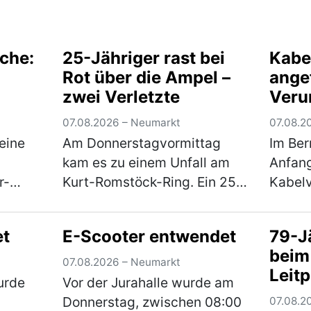
che:
25-Jähriger rast bei
Kabe
Rot über die Ampel –
ange
zwei Verletzte
Veru
07.08.2026 – Neumarkt
07.08.2
eine
Am Donnerstagvormittag
Im Be
kam es zu einem Unfall am
Anfang
r-
Kurt-Romstöck-Ring. Ein 25-
Kabelv
eine
Jähriger war mit seinem Pkw
einen
rgab
auf dem Kurt-Romstöck-Ring
Fahrze
et
E-Scooter entwendet
79-Jä
N an
unterwegs, als er an der
Der Un
beim
n.
Kreuzung mit der
entfer
07.08.2026 – Neumarkt
Leit
u
Ringstraße/St-Florian-Straß…
der Un
urde
Vor der Jurahalle wurde am
(mehr)
den 
Donnerstag, zwischen 08:00
07.08.2