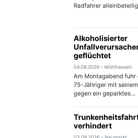
Radfahrer alleinbeteilig
Sturz und zog sich sc
Verletzungen zu. Der 
war mit seinem Pedele
Alkoholisierter
dem Radweg von
Unfallverursache
Weihersdorf in Richtu
geflüchtet
(mehr)
04.08.2026 – Mühlhausen
Am Montagabend fuhr 
75-Jähriger mit seine
gegen ein geparktes
Fahrzeug in der
Bahnhofstraße und ent
Trunkenheitsfahr
sich anschließend uner
verhindert
von der Unfallstelle. Ei
aufmerksamer Zeuge k
03.08.2026 – Neumarkt