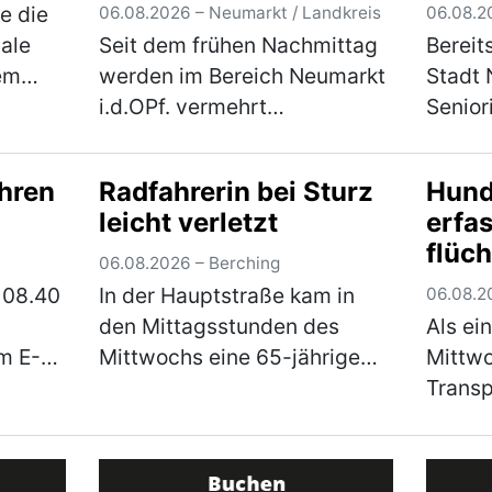
im Bereich Neumarkt
Trad
e die
06.08.2026 – Neumarkt / Landkreis
06.08.2
i.d.OPf.
gale
Seit dem frühen Nachmittag
Bereit
em
werden im Bereich Neumarkt
Stadt 
i.d.OPf. vermehrt
Senior
hlich
betrügerische Telefonanrufe
einem
 Form
gemeldet. Die Polizei warnt
Nachmi
hren
Radfahrerin bei Sturz
Hund
rwägen
eindringlich vor den
JURA‑V
leicht verletzt
erfas
hr)
verschiedenen Maschen der
Mittwo
flüch
Betrüger! Im Bereich Neum…
2026, 
06.08.2026 – Berching
(mehr)
so wei
 08.40
In der Hauptstraße kam in
06.08.2
den Mittagsstunden des
Als ei
m E-
Mittwochs eine 65-jährige
Mittwo
Pedelec-Fahrerin
Transp
felser
alleinbeteiligt zu Sturz. Sie
befuhr
 Dr.-
zog sich leichte Verletzungen
ihrer 
e ein.
zu und musste mit dem
eines 