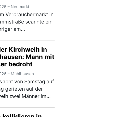
chen d…
(mehr)
026 – Neumarkt
em Verbrauchermarkt in
ammstraße scannte ein
hriger am
gnachmittag lediglich
Teil seines Einkaufes.
der Kirchweih in
im Wert von rund 20 €
hausen: Mann mit
e er nicht und wollte
er bedroht
aden ohne d…
(mehr)
026 – Mühlhausen
 Nacht von Samstag auf
g gerieten auf der
eih zwei Männer im
von 19 und 30 Jahren
st in einen verbalen
kollidieren in