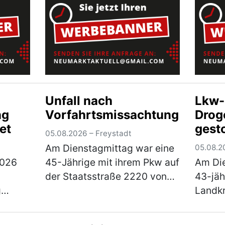
r)
Rettungswagen ins
seiner
Klinikum…
(mehr)
auf d
Unfall nach
Lkw-
ng
Vorfahrtsmissachtung
Drog
et
gest
05.08.2026 – Freystadt
Am Dienstagmittag war eine
05.08.2
2026
45-Jährige mit ihrem Pkw auf
Am Die
der Staatsstraße 2220 von
43-jäh
g
Braunshof kommend in
Landkr
beiden
Richtung Freystadt
unsich
n und
unterwegs, als sie an der
einer 