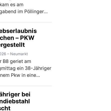
 kam es am
abend im Pöllinger
erkehr. Bei einem
rtransport brach
iebserlaubnis
d der Fahrt die Achse,
schen – PKW
hin der Nachläufer des
rgestellt
aufliegers umkippte
…
(mehr)
026 – Neumarkt
r B8 geriet am
gmittag ein 38-Jähriger
inem Pkw in eine
rskontrolle. Hierbei
festgestellt, dass er an
ähriger bei
m Fahrzeug
ndiebstahl
derungen
scht
nommen hatte, die zum