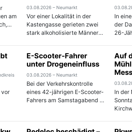
Erlös
r
03.08.2026 – Neumarkt
03.08.2
uen am
Vor einer Lokalität in der
In ein
ch,
Kastengasse gerieten zwei
der D
platz
stark alkoholisierte Männer
26-Jä
nen
im Alter von 43 und 55
Samsta
ten
Jahren am Freitagabend in
einen 
bt
E-Scooter-Fahrer
Auf 
einen Streit, in dessen Verlauf
Waren 
unter Drogeneinfluss
Mühl
mehr)
die beiden gegenseitig
scannt
Mess
aufeinander ein…
(mehr)
den L
ndkreis
03.08.2026 – Neumarkt
Bei der Verkehrskontrolle
03.08.2
 vor
eines 42-jährigen E-Scooter-
In der
Fahrers am Samstagabend in
Sonnta
r
der Feldstraße stellte sich
Kirchw
heraus, dass der Mann unter
Alter 
dem Einfluss von
zunäch
Pkw
Pedelec beschädigt –
Pkws 