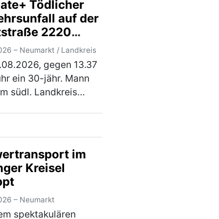
ate+ Tödlicher
rskontrolle wurde
hrsunfall auf der
stellt, dass der Herr
tstraße 2220
dem Einflus…
(mehr)
chen Lengenfeld
026 – Neumarkt / Landkreis
.08.2026, gegen 13.37
knungsanlage
uhr ein 30-jähr. Mann
m südl. Landkreis
rkt, mit seinem Pkw
Octavia, die
straße 2220, in
ichtung Lengenfeld.
ertransport im
0 m nach der
nger Kreisel
nung…
(mehr)
ppt
026 – Neumarkt
em spektakulären