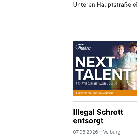
Unteren Hauptstraße e
Fahrrad im Wert von r
€ entwendet. Wie der T
die Garage gelangen k
ist derzeit Gegenstand
laufenden E…
(mehr)
Illegal Schrott
entsorgt
07.08.2026 – Velburg