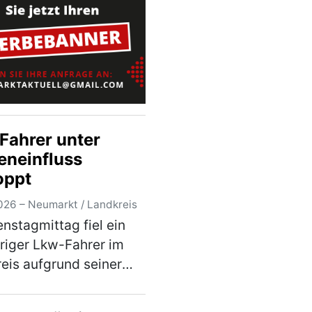
 33-jährigen Besitzerin
er …
(mehr)
Fahrer unter
eneinfluss
oppt
026 – Neumarkt / Landkreis
nstagmittag fiel ein
riger Lkw-Fahrer im
eis aufgrund seiner
eren Fahrweise auf. Bei
darauffolgenden