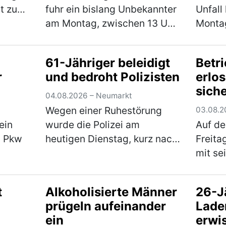
t zu
fuhr ein bislang Unbekannter
Unfall
hwere
am Montag, zwischen 13 Uhr
Montag
Mann
und 14 Uhr mit seinem
Kreisv
c auf
Fahrzeug gegen das
Schwe
61-Jähriger beleidigt
Betr
Eingangstor und verursachte
währen
r
und bedroht Polizisten
erlo
n…
einen Sachschaden in Höhe
worauf
siche
von rund 5.000 €. Der…
Sattel
04.08.2026 – Neumarkt
(mehr)
und e
Wegen einer Ruhestörung
03.08.2
ein
wurde die Polizei am
Auf de
m Pkw
heutigen Dienstag, kurz nach
Freita
Mitternacht, zu einem
mit se
Einfamilienhaus im
Verkeh
fernte
Stadtgebiet gerufen. Der 61-
wurde 
t
Alkoholisierte Männer
26-J
laubt
jährige Bewohner zeigte sich
seine
prügeln aufeinander
Lade
n
über den Besuch jedoch
Verän
ein
erwi
onnte
nicht…
(mehr)
vorge