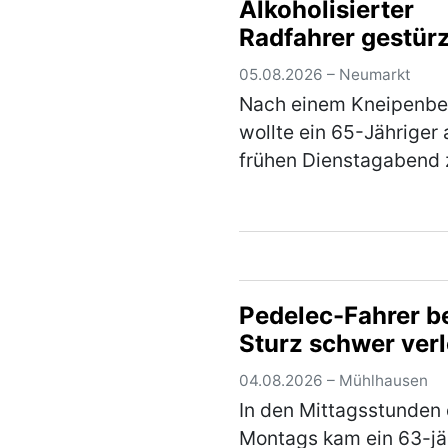
Alkoholisierter
die Anhängerkupplung
Radfahrer gestürz
E-Satz von einem Citro
der auf einem Parkplat
05.08.2026 – Neumarkt
(mehr)
Nach einem Kneipenb
wollte ein 65-Jähriger
frühen Dienstagabend 
seinem Fahrrad in der
Ringstraße gehen um 
wegzufahren. Auf dem
dorthin stürzte der Her
jedoch aufgrund seiner
Pedelec-Fahrer b
(mehr)
Sturz schwer verl
04.08.2026 – Mühlhausen
In den Mittagsstunden
Montags kam ein 63-jä