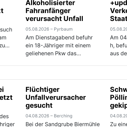
Alkoholisierter
+upd
 samt
Kreuzung mit der
Verkeh
t
Fahranfänger
Verke
en,
Staatsstraße 2238 die
festge
verursacht Unfall
Staa
z n…
Vorfahrt eine…
(mehr)
unter 
zwis
esuch
05.08.2026 – Pyrbaum
05.08.2
und
 am
Am Dienstagabend befuhr
Am 04
Troc
zu
ein 18-Jähriger mit einem
h, bef
geliehenen Pkw das
aus de
damit
Fischereigelände neben der
Neuma
 Weg
Kreisstraße NM 6 und drehte
Skoda 
r
hierbei einige Runden um
Staats
 star…
einen Fischweiher. Hierbei
Fahrtr
ei
Flüchtiger
Schw
verlor der Fahranfänger …
Ca. 50
etzt
Unfallverursacher
Pölli
(mehr)
Trock
gesucht
geki
 des
04.08.2026 – Berching
04.08.2
hriger
Bei der Sandgrube Biermühle
Zu ein