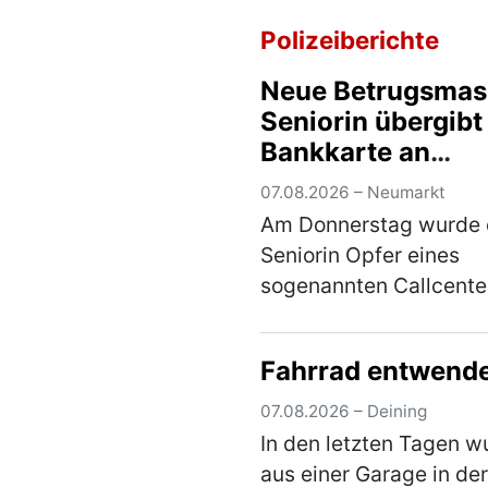
Polizeiberichte
Neue Betrugsmas
Seniorin übergibt
Bankkarte an
Unbekannten
07.08.2026 – Neumarkt
Am Donnerstag wurde 
Seniorin Opfer eines
sogenannten Callcente
Betrugs, jedoch durch 
neue Masche. Sie übe
Fahrrad entwend
ihre Bankkarte samt PI
eine unbekannte Perso
07.08.2026 – Deining
Anschließend kam es z
In den letzten Tagen w
einer…
(mehr)
aus einer Garage in der