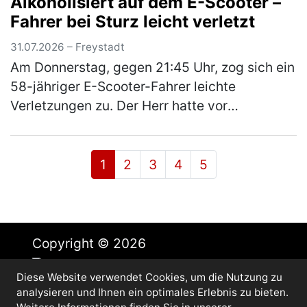
Alkoholisiert auf dem E-Scooter –
Kreuzung zur Neumarkter Straße wollte…
Fahrer bei Sturz leicht verletzt
(mehr)
31.07.2026 – Freystadt
Am Donnerstag, gegen 21:45 Uhr, zog sich ein
58-jähriger E-Scooter-Fahrer leichte
Verletzungen zu. Der Herr hatte vor
Fahrtantritt Alkohol konsumiert und war in der
Folge „Am Stadtgraben“ alleinbeteil…
(mehr)
1
2
3
4
5
Copyright © 2026
Diese Website verwendet Cookies, um die Nutzung zu
Impressum
analysieren und Ihnen ein optimales Erlebnis zu bieten.
Datenschutz