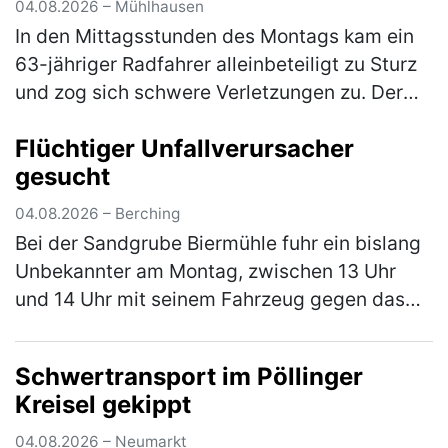
04.08.2026 – Mühlhausen
In den Mittagsstunden des Montags kam ein
63-jähriger Radfahrer alleinbeteiligt zu Sturz
und zog sich schwere Verletzungen zu. Der
Mann war mit seinem Pedelec auf dem
Flüchtiger Unfallverursacher
Radweg von Weihersdorf in Richtun…
(mehr)
gesucht
04.08.2026 – Berching
Bei der Sandgrube Biermühle fuhr ein bislang
Unbekannter am Montag, zwischen 13 Uhr
und 14 Uhr mit seinem Fahrzeug gegen das
Eingangstor und verursachte einen
Sachschaden in Höhe von rund 5.000 €. Der…
Schwertransport im Pöllinger
(mehr)
Kreisel gekippt
04.08.2026 – Neumarkt