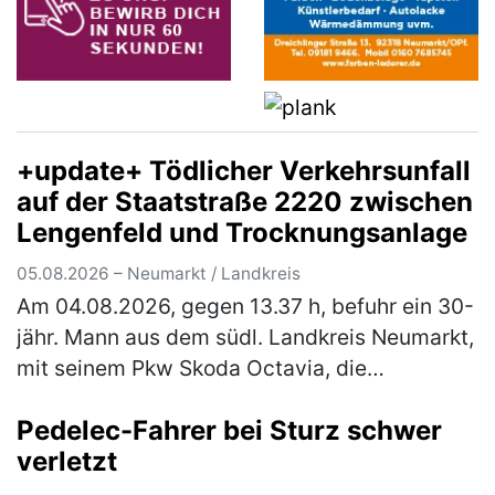
+update+ Tödlicher Verkehrsunfall
auf der Staatstraße 2220 zwischen
Lengenfeld und Trocknungsanlage
05.08.2026 – Neumarkt / Landkreis
Am 04.08.2026, gegen 13.37 h, befuhr ein 30-
jähr. Mann aus dem südl. Landkreis Neumarkt,
mit seinem Pkw Skoda Octavia, die
Staatsstraße 2220, in Fahrtrichtung
Pedelec-Fahrer bei Sturz schwer
Lengenfeld. Ca. 500 m nach der Trocknung…
verletzt
(mehr)