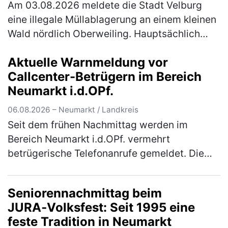
Am 03.08.2026 meldete die Stadt Velburg
eine illegale Müllablagerung an einem kleinen
Wald nördlich Oberweiling. Hauptsächlich
wurde Metallschrott in Form alter Fahrräder,
Aktuelle Warnmeldung vor
Kinderwägen und ausgeschlac…
(mehr)
Callcenter-Betrügern im Bereich
Neumarkt i.d.OPf.
06.08.2026 – Neumarkt / Landkreis
Seit dem frühen Nachmittag werden im
Bereich Neumarkt i.d.OPf. vermehrt
betrügerische Telefonanrufe gemeldet. Die
Polizei warnt eindringlich vor den
verschiedenen Maschen der Betrüger! Im
Seniorennachmittag beim
Bereich Neum…
(mehr)
JURA‑Volksfest: Seit 1995 eine
feste Tradition in Neumarkt