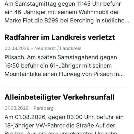
Am Samstagmittag gegen 11:45 Uhr befuhr
ein 46-Jähriger mit seinem Wohnmobil der
Marke Fiat die B299 bei Berching in südliche
Fahrtrichtung. An der Kreuzung zur NM 3
Radfahrer im Landkreis verletzt
ordnete er sich versehentlich an d…
(mehr)
02.08.2026 – Neumarkt / Landkreis
Pilsach. Am späten Samstagabend gegen
16:50 befuhr ein 61-Jähriger mit seinem
Mountainbike einen Flurweg von Pilsach in
Richtung Wimmersdorf. In einer Linkskurve
kam er beim Versuch einer Unebenheit a…
Alleinbeteiligter Verkehrsunfall
(mehr)
01.08.2026 – Parsberg
Am 01.08.2026, gegen 03:00 Uhr, befuhr ein
18-jähriger VW-Fahrer die Straße Auf der
Breiten. Aus bislang unbekannter Ursache