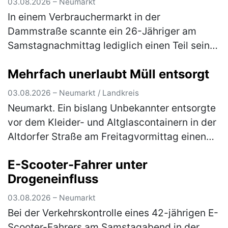
03.08.2026 – Neumarkt
In einem Verbrauchermarkt in der
Dammstraße scannte ein 26-Jähriger am
Samstagnachmittag lediglich einen Teil seines
Einkaufes. Waren im Wert von rund 20 €
Mehrfach unerlaubt Müll entsorgt
scannte er nicht und wollte den Laden ohne
d…
(mehr)
03.08.2026 – Neumarkt / Landkreis
Neumarkt. Ein bislang Unbekannter entsorgte
vor dem Kleider- und Altglascontainern in der
Altdorfer Straße am Freitagvormittag einen
Flachbildfernseher. Ein aufmerksamer Zeuge
E-Scooter-Fahrer unter
konnte sich das Kennzeic…
(mehr)
Drogeneinfluss
03.08.2026 – Neumarkt
Bei der Verkehrskontrolle eines 42-jährigen E-
Scooter-Fahrers am Samstagabend in der