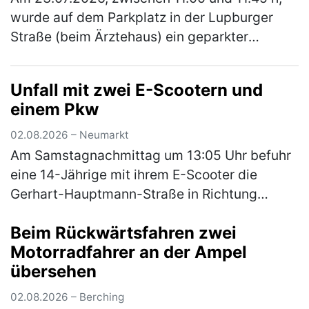
wurde auf dem Parkplatz in der Lupburger
Straße (beim Ärztehaus) ein geparkter
schwarzer Pkw Audi angefahren. Der Audi
wurde vorne links (Kotflügel und Stoßs…
Unfall mit zwei E-Scootern und
(mehr)
einem Pkw
02.08.2026 – Neumarkt
Am Samstagnachmittag um 13:05 Uhr befuhr
eine 14-Jährige mit ihrem E-Scooter die
Gerhart-Hauptmann-Straße in Richtung
Amberger Straße. Hinter ihr fuhr eine
Beim Rückwärtsfahren zwei
ebenfalls 14-Jährige auch mit ihrem E-
Motorradfahrer an der Ampel
Scoote…
(mehr)
übersehen
02.08.2026 – Berching