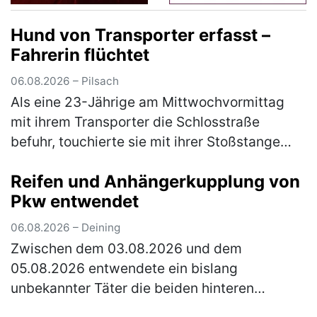
Hund von Transporter erfasst –
Fahrerin flüchtet
06.08.2026 – Pilsach
Als eine 23-Jährige am Mittwochvormittag
mit ihrem Transporter die Schlosstraße
befuhr, touchierte sie mit ihrer Stoßstange
den Kopf eines Hundes. Dieser war mit seiner
Reifen und Anhängerkupplung von
33-jährigen Besitzerin auf der …
(mehr)
Pkw entwendet
06.08.2026 – Deining
Zwischen dem 03.08.2026 und dem
05.08.2026 entwendete ein bislang
unbekannter Täter die beiden hinteren
Fahrzeugreifen und die Anhängerkupplung