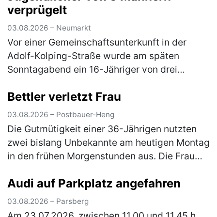
verprügelt
03.08.2026 – Neumarkt
Vor einer Gemeinschaftsunterkunft in der
Adolf-Kolping-Straße wurde am späten
Sonntagabend ein 16-Jähriger von drei
unbekannten Tätern angegriffen. Nach einem
Bettler verletzt Frau
vorangegangenem Streit prügelten die
Männ…
(mehr)
03.08.2026 – Postbauer-Heng
Die Gutmütigkeit einer 36-Jährigen nutzten
zwei bislang Unbekannte am heutigen Montag
in den frühen Morgenstunden aus. Die Frau
war mit ihrem Pkw auf der Staatsstraße 2402
Audi auf Parkplatz angefahren
unterwegs, als sie einen Man…
(mehr)
03.08.2026 – Parsberg
Am 23.07.2026, zwischen 11.00 und 11.45 h,