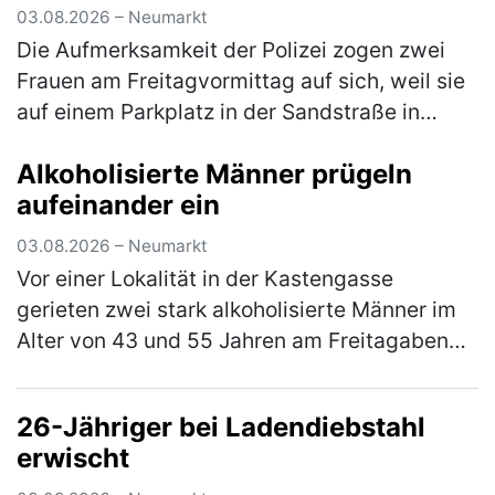
(mehr)
03.08.2026 – Neumarkt
Die Aufmerksamkeit der Polizei zogen zwei
Frauen am Freitagvormittag auf sich, weil sie
auf einem Parkplatz in der Sandstraße in
einen lautstarken Streit geraten waren. Die
Alkoholisierte Männer prügeln
Beamten bemerkten schnell, …
(mehr)
aufeinander ein
03.08.2026 – Neumarkt
Vor einer Lokalität in der Kastengasse
gerieten zwei stark alkoholisierte Männer im
Alter von 43 und 55 Jahren am Freitagabend
in einen Streit, in dessen Verlauf die beiden
gegenseitig aufeinander ein…
(mehr)
26-Jähriger bei Ladendiebstahl
erwischt