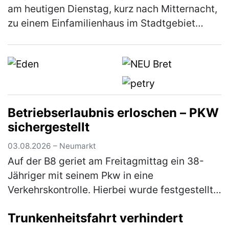
am heutigen Dienstag, kurz nach Mitternacht,
zu einem Einfamilienhaus im Stadtgebiet
gerufen. Der 61-jährige Bewohner zeigte sich
über den Besuch jedoch nicht…
(mehr)
Betriebserlaubnis erloschen – PKW
sichergestellt
03.08.2026 – Neumarkt
Auf der B8 geriet am Freitagmittag ein 38-
Jähriger mit seinem Pkw in eine
Verkehrskontrolle. Hierbei wurde festgestellt,
dass er an seinem Fahrzeug Veränderungen
Trunkenheitsfahrt verhindert
vorgenommen hatte, die zum Erlöschen d…