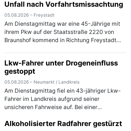
Unfall nach Vorfahrtsmissachtung
samt E-Satz von einem Citroen, der auf einem
Parkplatz n…
(mehr)
05.08.2026 – Freystadt
Am Dienstagmittag war eine 45-Jährige mit
ihrem Pkw auf der Staatsstraße 2220 von
Braunshof kommend in Richtung Freystadt
unterwegs, als sie an der Kreuzung mit der
Staatsstraße 2238 die Vorfahrt eine…
(mehr)
Lkw-Fahrer unter Drogeneinfluss
gestoppt
05.08.2026 – Neumarkt / Landkreis
Am Dienstagmittag fiel ein 43-jähriger Lkw-
Fahrer im Landkreis aufgrund seiner
unsicheren Fahrweise auf. Bei einer
darauffolgenden Verkehrskontrolle wurde
Alkoholisierter Radfahrer gestürzt
festgestellt, dass der Herr unter dem Einflus…