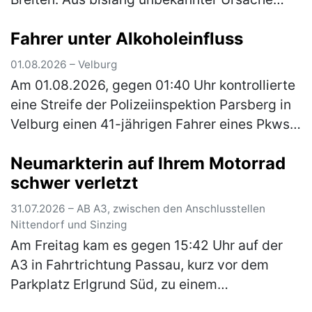
kam er von der Fahrbahn ab und stieß mit
Fahrer unter Alkoholeinfluss
einem geparkten Pkw zusammen. Das …
(mehr)
01.08.2026 – Velburg
Am 01.08.2026, gegen 01:40 Uhr kontrollierte
eine Streife der Polizeiinspektion Parsberg in
Velburg einen 41-jährigen Fahrer eines Pkws.
Hierbei konnte Alkoholgeruch im Fahrzeug
Neumarkterin auf Ihrem Motorrad
festgestellt werden. E…
(mehr)
schwer verletzt
31.07.2026 – AB A3, zwischen den Anschlusstellen
Nittendorf und Sinzing
Am Freitag kam es gegen 15:42 Uhr auf der
A3 in Fahrtrichtung Passau, kurz vor dem
Parkplatz Erlgrund Süd, zu einem
Auffahrunfall zwischen einem Motorrad und