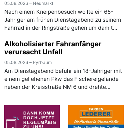
(mehr)
05.08.2026 – Neumarkt
Nach einem Kneipenbesuch wollte ein 65-
Jähriger am frühen Dienstagabend zu seinem
Fahrrad in der Ringstraße gehen um damit
wegzufahren. Auf dem Weg dorthin stürzte
Alkoholisierter Fahranfänger
der Herr jedoch aufgrund seiner star…
(mehr)
verursacht Unfall
05.08.2026 – Pyrbaum
Am Dienstagabend befuhr ein 18-Jähriger mit
einem geliehenen Pkw das Fischereigelände
neben der Kreisstraße NM 6 und drehte
hierbei einige Runden um einen Fischweiher.
Hierbei verlor der Fahranfänger …
(mehr)