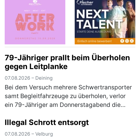
79-Jähriger prallt beim Überholen
gegen Leitplanke
07.08.2026 – Deining
Bei dem Versuch mehrere Schwertransporter
samt Begleitfahrzeuge zu überholen, verlor
ein 79-Jähriger am Donnerstagabend die
Kontrolle über seinen Pkw. Der Mann war auf
Illegal Schrott entsorgt
der Staatsstraße 2660 von Neumar…
(mehr)
07.08.2026 – Velburg