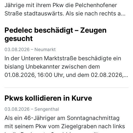
Jährige mit ihrem Pkw die Pelchenhofener
Straße stadtauswärts. Als sie nach rechts auf
eine Wiese einbiegen wollte, übersah sie eine
Pedelec beschädigt – Zeugen
66-jährige Radfahrerin, die den…
(mehr)
gesucht
03.08.2026 – Neumarkt
In der Unteren Marktstraße beschädigte ein
bislang Unbekannter zwischen dem
01.08.2026, 16:00 Uhr, und dem 02.08.2026,
13:00 Uhr, ein verperrt abgestelltes Fahrrad.
Der Täter baute den Sattel ab und r…
(mehr)
Pkws kollidieren in Kurve
03.08.2026 – Sengenthal
Als ein 46-Jähriger am Sonntagnachmittag
mit seinem Pkw vom Ziegelgraben nach links