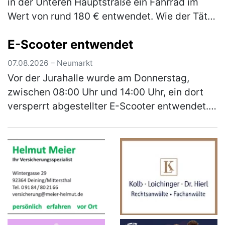
in der Unteren Hauptstraße ein Fahrrad im
Wert von rund 180 € entwendet. Wie der Täter
in die Garage gelangen konnte, ist derzeit
E-Scooter entwendet
Gegenstand der laufenden E…
(mehr)
07.08.2026 – Neumarkt
Vor der Jurahalle wurde am Donnerstag,
zwischen 08:00 Uhr und 14:00 Uhr, ein dort
versperrt abgestellter E-Scooter entwendet.
Bei dem Roller handelt es sich um einen
schwarzen E-Scooter der Marke Xiao…
(mehr)