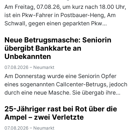
Am Freitag, 07.08.26, um kurz nach 18.00 Uhr,
ist ein Pkw-Fahrer in Postbauer-Heng, Am
Schwall, gegen einen geparkten Pkw
gestoßen und anschließend geflüchtet. Zum
Neue Betrugsmasche: Seniorin
o. g. Zeitpunkt stieß ein 40-jähr…
(mehr)
übergibt Bankkarte an
Unbekannten
07.08.2026 – Neumarkt
Am Donnerstag wurde eine Seniorin Opfer
eines sogenannten Callcenter-Betrugs, jedoch
durch eine neue Masche. Sie übergab ihre
Bankkarte samt PIN an eine unbekannte
25-Jähriger rast bei Rot über die
Person. Anschließend kam es zu einer…
Ampel – zwei Verletzte
(mehr)
07.08.2026 – Neumarkt