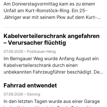
Am Donnerstagvormittag kam es zu einem
Unfall am Kurt-Romstöck-Ring. Ein 25-
Jähriger war mit seinem Pkw auf dem Kurt-
Romstöck-Ring unterwegs, als er an der
Kreuzung mit der Ringstraße/St-Florian-
Kabelverteilerschrank angefahren
Straß…
(mehr)
– Verursacher flüchtig
07.08.2026 – Postbauer-Heng
Im Berngauer Weg wurde Anfang August ein
Kabelverteilerschrank durch einen
unbekannten Fahrzeugführer beschädigt. Der
Unfallverursacher entfernte sich unerlaubt
Fahrrad entwendet
von der Unfallstelle, ohne sich um den …
(mehr)
07.08.2026 – Deining
In den letzten Tagen wurde aus einer Garage