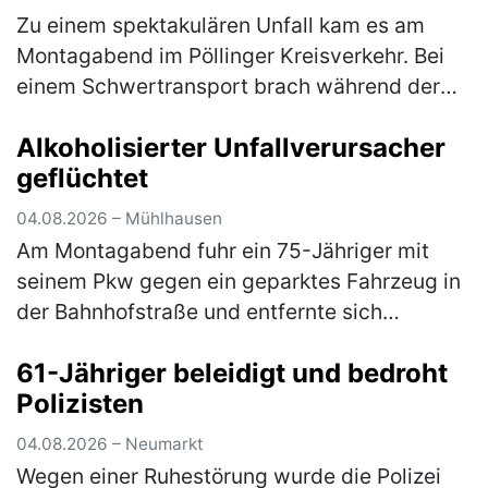
Zu einem spektakulären Unfall kam es am
Montagabend im Pöllinger Kreisverkehr. Bei
einem Schwertransport brach während der
Fahrt die Achse, woraufhin der Nachläufer
Alkoholisierter Unfallverursacher
des Sattelaufliegers umkippte und e…
(mehr)
geflüchtet
04.08.2026 – Mühlhausen
Am Montagabend fuhr ein 75-Jähriger mit
seinem Pkw gegen ein geparktes Fahrzeug in
der Bahnhofstraße und entfernte sich
anschließend unerlaubt von der Unfallstelle.
61-Jähriger beleidigt und bedroht
Ein aufmerksamer Zeuge konnte den U…
Polizisten
(mehr)
04.08.2026 – Neumarkt
Wegen einer Ruhestörung wurde die Polizei