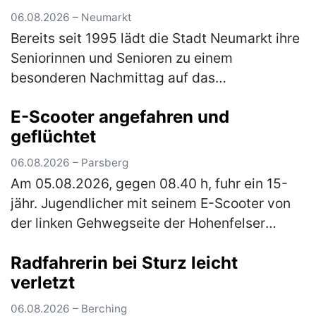
06.08.2026 – Neumarkt
Bereits seit 1995 lädt die Stadt Neumarkt ihre
Seniorinnen und Senioren zu einem
besonderen Nachmittag auf das
JURA‑Volksfest ein. Am Mittwoch, den 12.
E-Scooter angefahren und
August 2026, ist es ab 12 Uhr wieder so weit.
geflüchtet
Er…
(mehr)
06.08.2026 – Parsberg
Am 05.08.2026, gegen 08.40 h, fuhr ein 15-
jähr. Jugendlicher mit seinem E-Scooter von
der linken Gehwegseite der Hohenfelser
Straße nach links in die Dr.-Schrettenbrunner-
Radfahrerin bei Sturz leicht
Straße ein. Hier fuhr er auf …
(mehr)
verletzt
06.08.2026 – Berching