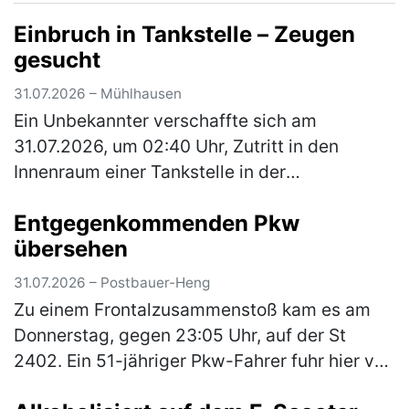
einem Pkw. Aufgrund des ferienbedingten, …
Einbruch in Tankstelle – Zeugen
(mehr)
gesucht
31.07.2026 – Mühlhausen
Ein Unbekannter verschaffte sich am
31.07.2026, um 02:40 Uhr, Zutritt in den
Innenraum einer Tankstelle in der
Hauptstraße, indem er die Glasscheibe einer
Entgegenkommenden Pkw
dortigen Schiebetüre einschlug. Aus dem
übersehen
Innen…
(mehr)
31.07.2026 – Postbauer-Heng
Zu einem Frontalzusammenstoß kam es am
Donnerstag, gegen 23:05 Uhr, auf der St
2402. Ein 51-jähriger Pkw-Fahrer fuhr hier von
Neumarkt in Richtung Centrum. An der