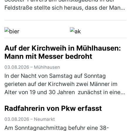
Feldstraße stellte sich heraus, dass der Mann
unter dem Einfluss von Betäubungsmitteln
stand. Die Weiterfahrt wurde…
(mehr)
Auf der Kirchweih in Mühlhausen:
Mann mit Messer bedroht
03.08.2026 – Mühlhausen
In der Nacht von Samstag auf Sonntag
gerieten auf der Kirchweih zwei Männer im
Alter von 19 und 30 Jahren zunächst in einen
verbalen Streit. Im weiteren Verlauf zückte der
Radfahrerin von Pkw erfasst
Jüngere ein Messer und bedr…
(mehr)
03.08.2026 – Neumarkt
Am Sonntagnachmittag befuhr eine 38-