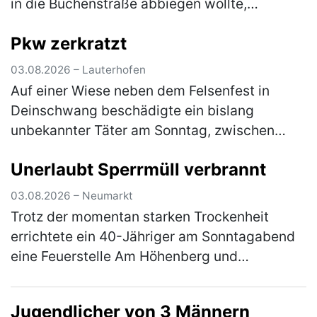
in die Buchenstraße abbiegen wollte,
kollidierte er mit dem Pkw einer 54-Jährigen,
Pkw zerkratzt
die nicht weit genug rechts fuhr.…
(mehr)
03.08.2026 – Lauterhofen
Auf einer Wiese neben dem Felsenfest in
Deinschwang beschädigte ein bislang
unbekannter Täter am Sonntag, zwischen
10:30 Uhr und 12:30 Uhr, einen dort
Unerlaubt Sperrmüll verbrannt
geparkten, silbernen Kia. Die linke
Fahrzeugseite…
(mehr)
03.08.2026 – Neumarkt
Trotz der momentan starken Trockenheit
errichtete ein 40-Jähriger am Sonntagabend
eine Feuerstelle Am Höhenberg und
verbrannte darin Sperrmüll. Er musste das
Feuer wieder löschen und erhält nun eine A…
Jugendlicher von 3 Männern
(mehr)