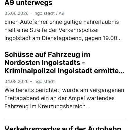
A9 unterwegs
(mehr)
05.08.2026 – Ingolstadt / A9
Einen Autofahrer ohne gültige Fahrerlaubnis
hielt eine Streife der Verkehrspolizei
Ingolstadt am Dienstagabend, gegen 19.00
Uhr, auf der Autobahn an. Der 30-jährige in
Schüsse auf Fahrzeug im
Ingolstadt wohnhafte Inder war …
(mehr)
Nordosten Ingolstadts -
Kriminalpolizei Ingolstadt ermittelt
mit Hochdruck und wendet sich an
04.08.2026 – Ingolstadt
die Öffentlichkeit
Wie bereits berichtet, wurde am vergangenen
Freitagabend ein an der Ampel wartendes
Fahrzeug im Kreuzungsbereich
Goethestraße/Nürnberger Straße beschossen
und dadurch an der linken hinteren
Verkehrsrowdys auf der Autobahn