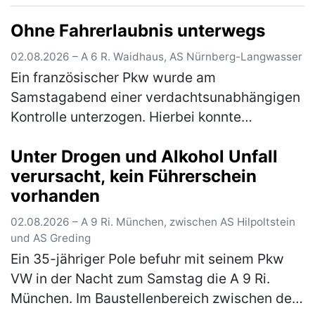
war. Bei einer anschließenden Ü…
(mehr)
Ohne Fahrerlaubnis unterwegs
02.08.2026 – A 6 R. Waidhaus, AS Nürnberg-Langwasser
Ein französischer Pkw wurde am
Samstagabend einer verdachtsunabhängigen
Kontrolle unterzogen. Hierbei konnte
festgestellt werden, dass der vorgezeigte
Unter Drogen und Alkohol Unfall
tschechische Führerschein des 54-jährigen
verursacht, kein Führerschein
Fahrers…
(mehr)
vorhanden
02.08.2026 – A 9 Ri. München, zwischen AS Hilpoltstein
und AS Greding
Ein 35-jähriger Pole befuhr mit seinem Pkw
VW in der Nacht zum Samstag die A 9 Ri.
München. Im Baustellenbereich zwischen der