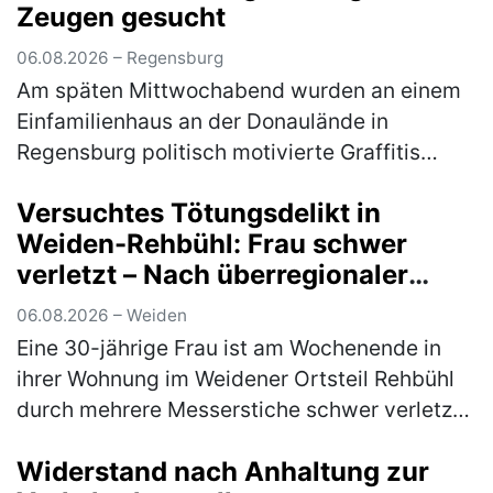
Zeugen gesucht
06.08.2026 – Regensburg
Am späten Mittwochabend wurden an einem
Einfamilienhaus an der Donaulände in
Regensburg politisch motivierte Graffitis
angebracht. Ein Tatverdächtiger konnte
Versuchtes Tötungsdelikt in
bereits ermittelt werden, eine weitere Per…
Weiden-Rehbühl: Frau schwer
(mehr)
verletzt – Nach überregionaler
Fahndung Tatverdächtiger in
06.08.2026 – Weiden
Thüringen gefasst
Eine 30-jährige Frau ist am Wochenende in
ihrer Wohnung im Weidener Ortsteil Rehbühl
durch mehrere Messerstiche schwer verletzt
worden. Ein 31-jähriger deutscher
Widerstand nach Anhaltung zur
Tatverdächtiger konnte nach umfangreic…