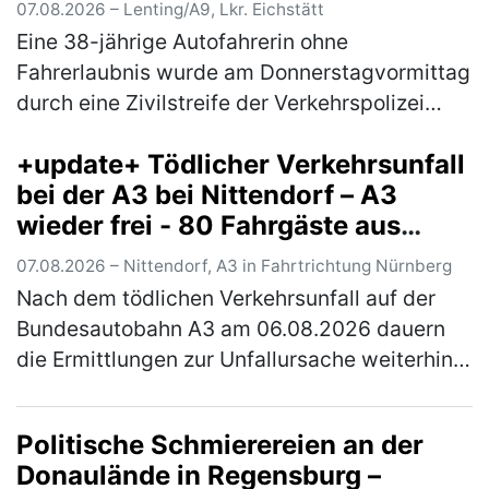
07.08.2026 – Lenting/A9, Lkr. Eichstätt
Eine 38-jährige Autofahrerin ohne
Fahrerlaubnis wurde am Donnerstagvormittag
durch eine Zivilstreife der Verkehrspolizei
Ingolstadt angehalten. Die in Nürnberg
+update+ Tödlicher Verkehrsunfall
wohnhafte Griechin war auf der A9 in Fa…
bei der A3 bei Nittendorf – A3
(mehr)
wieder frei - 80 Fahrgäste aus
Zügen evakuiert
07.08.2026 – Nittendorf, A3 in Fahrtrichtung Nürnberg
Nach dem tödlichen Verkehrsunfall auf der
Bundesautobahn A3 am 06.08.2026 dauern
die Ermittlungen zur Unfallursache weiterhin
an. Nach derzeitigem Stand der Ermittlungen
kam der alleinbeteiligte Pkw …
(mehr)
Politische Schmierereien an der
Donaulände in Regensburg –