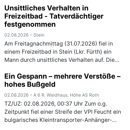
Unsittliches Verhalten in
anstehenden Flug ausgeschlossen. Gegen 2…
Freizeitbad - Tatverdächtiger
(mehr)
festgenommen
02.08.2026 – Stein
Am Freitagnachmittag (31.07.2026) fiel in
einem Freizeitbad in Stein (Lkr. Fürth) ein
Mann durch unsittliches Verhalten auf. Die
Polizeibeamten nahmen den Tatverdächtigen
Ein Gespann – mehrere Verstöße –
noch vor Ort fest. Gegen 16:…
(mehr)
hohes Bußgeld
02.08.2026 – A 6 R. Waidhaus, Höhe AS Roth
TZ/UZ: 02.08.2026, 00:37 Uhr Zum o.g.
Zeitpunkt fiel einer Streife der VPI Feucht ein
bulgarisches Kleintransporter-Anhänger-
Gespann auf, welches mit drei Pkws beladen