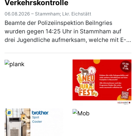
Verkehrskontrolle
(mehr)
06.08.2026 – Stammham; Lkr. Eichstätt
Beamte der Polizeiinspektion Beilngries
wurden gegen 14:25 Uhr in Stammham auf
drei Jugendliche aufmerksam, welche mit E-
Scootern unterwegs waren. Die E-Scooter
fuhren mit einer deutlich höheren Gesch…
(mehr)