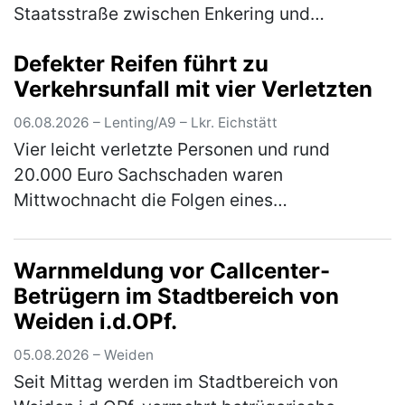
Staatsstraße zwischen Enkering und
Pfahldorf. Auf Höhe eines Parkplatzes bog ein
Defekter Reifen führt zu
vor ihm in gleicher Richtung fahrende…
(mehr)
Verkehrsunfall mit vier Verletzten
06.08.2026 – Lenting/A9 – Lkr. Eichstätt
Vier leicht verletzte Personen und rund
20.000 Euro Sachschaden waren
Mittwochnacht die Folgen eines
Verkehrsunfalls wegen eines mangelhaften
Reifens auf der A9. Ein 38-jähriger Autofahrer
Warnmeldung vor Callcenter-
aus Magdeb…
(mehr)
Betrügern im Stadtbereich von
Weiden i.d.OPf.
05.08.2026 – Weiden
Seit Mittag werden im Stadtbereich von