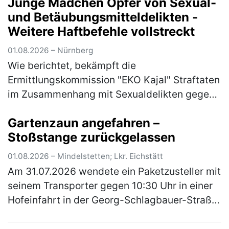
Junge Mädchen Opfer von Sexual-
Schussgeräusche im Bereich der Kreuzung
und Betäubungsmitteldelikten -
Goethestraß…
(mehr)
Weitere Haftbefehle vollstreckt
01.08.2026 – Nürnberg
Wie berichtet, bekämpft die
Ermittlungskommission "EKO Kajal" Straftaten
im Zusammenhang mit Sexualdelikten gegen
Mädchen und junge Frauen sowie die Abgabe
Gartenzaun angefahren –
von Betäubungsmitteln und Medikamenten an
Stoßstange zurückgelassen
Mi…
(mehr)
01.08.2026 – Mindelstetten; Lkr. Eichstätt
Am 31.07.2026 wendete ein Paketzusteller mit
seinem Transporter gegen 10:30 Uhr in einer
Hofeinfahrt in der Georg-Schlagbauer-Straße
in Mindelstetten. Dabei fuhr er mit dem
rechten Heck seinem Fahrzeu…
(mehr)