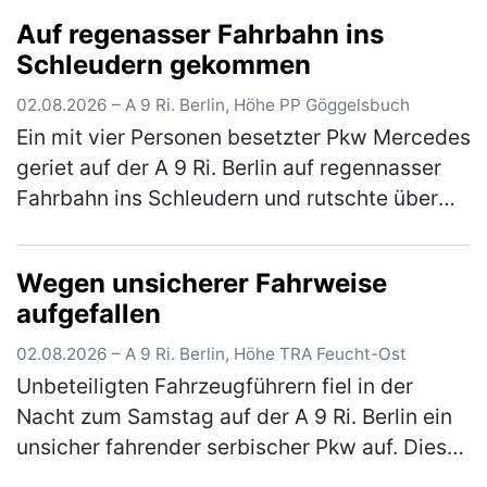
AS Hilpoltstein und der AS Greding hielt er es
Auf regenasser Fahrbahn ins
für eine gute Idee, im abge…
(mehr)
Schleudern gekommen
02.08.2026 – A 9 Ri. Berlin, Höhe PP Göggelsbuch
Ein mit vier Personen besetzter Pkw Mercedes
geriet auf der A 9 Ri. Berlin auf regennasser
Fahrbahn ins Schleudern und rutschte über
die komplette Fahrbahn, bis er schließlich mit
einem auf dem rechte…
(mehr)
Wegen unsicherer Fahrweise
aufgefallen
02.08.2026 – A 9 Ri. Berlin, Höhe TRA Feucht-Ost
Unbeteiligten Fahrzeugführern fiel in der
Nacht zum Samstag auf der A 9 Ri. Berlin ein
unsicher fahrender serbischer Pkw auf. Dieser
konnte im Rahmen der Fahndung an der