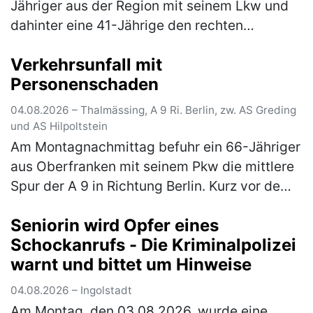
Jähriger aus der Region mit seinem Lkw und
dahinter eine 41-Jährige den rechten
Fahrstreifen der A 73 in Fahrtrichtung Suhl. Zu
Verkehrsunfall mit
diesem Zeitpunkt herrschte dichter b…
(mehr)
Personenschaden
04.08.2026 – Thalmässing, A 9 Ri. Berlin, zw. AS Greding
und AS Hilpoltstein
Am Montagnachmittag befuhr ein 66-Jähriger
aus Oberfranken mit seinem Pkw die mittlere
Spur der A 9 in Richtung Berlin. Kurz vor dem
Parkplatz Offenbau wechselte er auf den
Seniorin wird Opfer eines
rechten Fahrstreifen. Dort …
(mehr)
Schockanrufs - Die Kriminalpolizei
warnt und bittet um Hinweise
04.08.2026 – Ingolstadt
Am Montag, den 03.08.2026, wurde eine