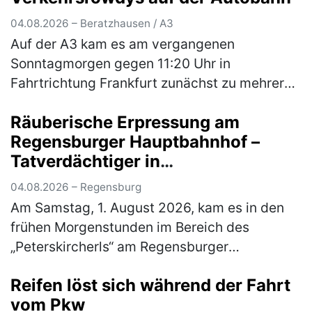
Fahrzeugse…
(mehr)
04.08.2026 – Beratzhausen / A3
Auf der A3 kam es am vergangenen
Sonntagmorgen gegen 11:20 Uhr in
Fahrtrichtung Frankfurt zunächst zu mehreren
gefährlichen Überholmanövern durch zwei
Räuberische Erpressung am
aus Hessen stammende Pkw-Fahrer. Hierbei
Regensburger Hauptbahnhof –
überholt…
(mehr)
Tatverdächtiger in
Untersuchungshaft
04.08.2026 – Regensburg
Am Samstag, 1. August 2026, kam es in den
frühen Morgenstunden im Bereich des
„Peterskircherls“ am Regensburger
Hauptbahnhof zu einer räuberischen
Reifen löst sich während der Fahrt
Erpressung zum Nachteil eines 38-jährigen
vom Pkw
Mannes. Ein…
(mehr)