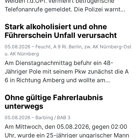
Weiden i.d.OPf. vermehrt betrügerische
Telefonanrufe gemeldet. Die Polizei warnt
eindringlich vor den verschiedenen Maschen
Stark alkoholisiert und ohne
der Betrüger! In Weiden in der Oberp…
(mehr)
Führerschein Unfall verursacht
05.08.2026 – Feucht, A 9 Ri. Berlin, zw. AK Nürnberg-Ost
u. AK Nürnberg
Am Dienstagnachmittag befuhr ein 48-
Jähriger Pole mit seinem Pkw zunächst die A
6 in Richtung Amberg und wollte am
Autobahnkreuz Nürnberg-Ost auf die A9 in
Ohne gültige Fahrerlaubnis
Richtung Berlin wechseln. Auf der rechten
unterwegs
Sp…
(mehr)
05.08.2026 – Barbing / BAB 3
Am Mittwoch, den 05.08.2026, gegen 02:00
Uhr, wurde ein 25-jähriger ungarischer Mann