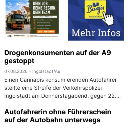
Drogenkonsumenten auf der A9
gestoppt
07.08.2026 – Ingolstadt/A9
Einen Cannabis konsumierenden Autofahrer
stellte eine Streife der Verkehrspolizei
Ingolstadt am Donnerstagabend, gegen 22.30
Uhr, auf der BAB fest. Der auf der Durchreise
Autofahrerin ohne Führerschein
befindliche 21-jährige Itali…
(mehr)
auf der Autobahn unterwegs