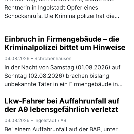
Rentnerin in Ingolstadt Opfer eines
Schockanrufs. Die Kriminalpolizei hat die
Ermittlungen übernommen und bittet um
Hinweise. Gegen 16.30 Uhr erhielt die über
Einbruch in Firmengebäude – die
80…
(mehr)
Kriminalpolizei bittet um Hinweise
04.08.2026 – Schrobenhausen
In der Nacht von Samstag (01.08.2026) auf
Sonntag (02.08.2026) brachen bislang
unbekannte Täter in ein Firmengebäude in
Schrobenhausen ein. Die Kriminalpolizei
Lkw-Fahrer bei Auffahrunfall auf
Ingolstadt hat die Ermittlungen übernomm…
der A9 lebensgefährlich verletzt
(mehr)
04.08.2026 – Ingolstadt / A9
Bei einem Auffahrunfall auf der BAB, unter