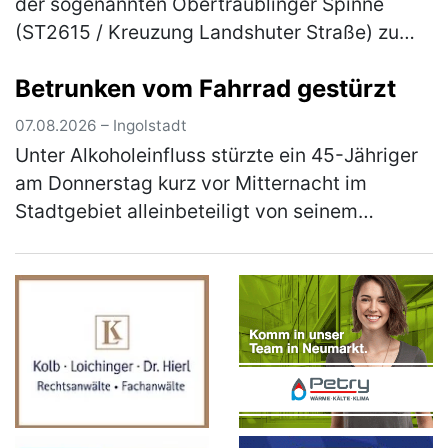
der sogenannten Obertraublinger Spinne
(ST2615 / Kreuzung Landshuter Straße) zu
einem Verkehrsunfall zwischen einem
Betrunken vom Fahrrad gestürzt
Streifenwagen der Polizeiinspektion
Neutraub…
(mehr)
07.08.2026 – Ingolstadt
Unter Alkoholeinfluss stürzte ein 45-Jähriger
am Donnerstag kurz vor Mitternacht im
Stadtgebiet alleinbeteiligt von seinem
Pedelec. Der Ingolstädter befuhr die
Frühlingstraße in Richtung Schloßlände.…
(mehr)