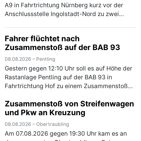
A9 in Fahrtrichtung Nürnberg kurz vor der
Anschlussstelle Ingolstadt-Nord zu zwei
Verkehrsunfällen mit drei beteiligten
Fahrzeugen. Eine 65-jährige Pkw-Fah…
Fahrer flüchtet nach
(mehr)
Zusammenstoß auf der BAB 93
08.08.2026 – Pentling
Gestern gegen 12:10 Uhr soll es auf Höhe der
Rastanlage Pentling auf der BAB 93 in
Fahrtrichtung Hof zu einem Zusammenstoß
zwischen einem grauen Kastenwagen, ähnlich
Zusammenstoß von Streifenwagen
einem Sprinter, mit Anhänger und e…
(mehr)
und Pkw an Kreuzung
08.08.2026 – Obertraubling
Am 07.08.2026 gegen 19:30 Uhr kam es an