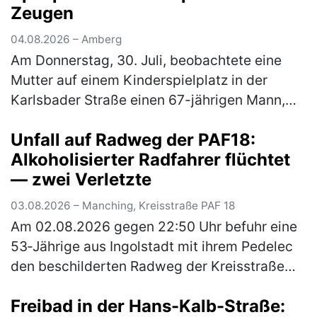
Zeugen
04.08.2026 – Amberg
Am Donnerstag, 30. Juli, beobachtete eine
Mutter auf einem Kinderspielplatz in der
Karlsbader Straße einen 67-jährigen Mann,
der zu mehreren Kinder Kontakt suchte. Die
Unfall auf Radweg der PAF18:
Kriminalpolizeiinspektion Amberg…
(mehr)
Alkoholisierter Radfahrer flüchtet
— zwei Verletzte
03.08.2026 – Manching, Kreisstraße PAF 18
Am 02.08.2026 gegen 22:50 Uhr befuhr eine
53‑Jährige aus Ingolstadt mit ihrem Pedelec
den beschilderten Radweg der Kreisstraße
PAF18 von Ingolstadt kommend in Richtung
Freibad in der Hans-Kalb-Straße:
Niederstimm. Ein 54‑Jähriger aus…
(mehr)