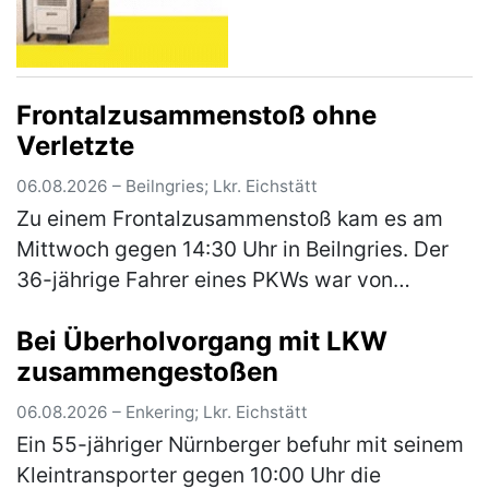
Frontalzusammenstoß ohne
Verletzte
06.08.2026 – Beilngries; Lkr. Eichstätt
Zu einem Frontalzusammenstoß kam es am
Mittwoch gegen 14:30 Uhr in Beilngries. Der
36-jährige Fahrer eines PKWs war von
Berching kommend innerorts auf der B299
Bei Überholvorgang mit LKW
unterwegs als er aus bislang unbekannter…
zusammengestoßen
(mehr)
06.08.2026 – Enkering; Lkr. Eichstätt
Ein 55-jähriger Nürnberger befuhr mit seinem
Kleintransporter gegen 10:00 Uhr die