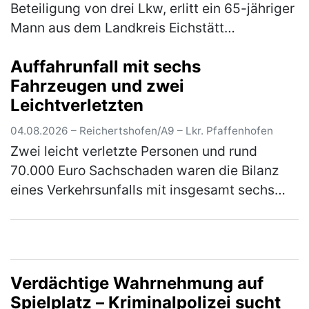
Beteiligung von drei Lkw, erlitt ein 65-jähriger
Mann aus dem Landkreis Eichstätt
lebensbedrohliche Verletzungen. Der 67-
Auffahrunfall mit sechs
jährige Fahrer eines Sattelzugs war…
(mehr)
Fahrzeugen und zwei
Leichtverletzten
04.08.2026 – Reichertshofen/A9 – Lkr. Pfaffenhofen
Zwei leicht verletzte Personen und rund
70.000 Euro Sachschaden waren die Bilanz
eines Verkehrsunfalls mit insgesamt sechs
beteiligten Fahrzeugen auf der A9 am
Montagabend gegen 20.00 Uhr. Ein 50-jäh…
(mehr)
Verdächtige Wahrnehmung auf
Spielplatz – Kriminalpolizei sucht