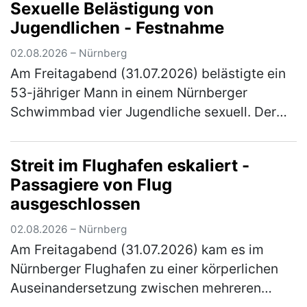
Sexuelle Belästigung von
Jugendlichen - Festnahme
02.08.2026 – Nürnberg
Am Freitagabend (31.07.2026) belästigte ein
53-jähriger Mann in einem Nürnberger
Schwimmbad vier Jugendliche sexuell. Der
zuständige Ermittlungsrichter erließ
Haftbefehl gegen den Tatverdächtigen. Di…
Streit im Flughafen eskaliert -
(mehr)
Passagiere von Flug
ausgeschlossen
02.08.2026 – Nürnberg
Am Freitagabend (31.07.2026) kam es im
Nürnberger Flughafen zu einer körperlichen
Auseinandersetzung zwischen mehreren
Personen. Elf Personen wurden von ihrem