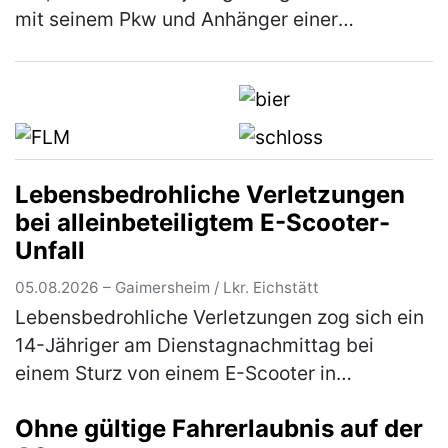
mit seinem Pkw und Anhänger einer
verdachtsunabhängigen Verkehrskontrolle
unterzogen. Im Rahmen der Überprüfung
wur…
(mehr)
Lebensbedrohliche Verletzungen
bei alleinbeteiligtem E-Scooter-
Unfall
05.08.2026 – Gaimersheim / Lkr. Eichstätt
Lebensbedrohliche Verletzungen zog sich ein
14-Jähriger am Dienstagnachmittag bei
einem Sturz von einem E-Scooter in
Gaimersheim zu. Der im Landkreis Eichstätt
Ohne gültige Fahrerlaubnis auf der
wohnhafte Jugendliche war, gegen 16.00 …