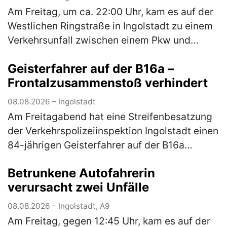
Am Freitag, um ca. 22:00 Uhr, kam es auf der
Westlichen Ringstraße in Ingolstadt zu einem
Verkehrsunfall zwischen einem Pkw und
einem Motorrad. Dabei wurde der
Geisterfahrer auf der B16a –
Motorradfahrer schwer verletzt. Nach bi…
Frontalzusammenstoß verhindert
(mehr)
08.08.2026 – Ingolstadt
Am Freitagabend hat eine Streifenbesatzung
der Verkehrspolizeiinspektion Ingolstadt einen
84-jährigen Geisterfahrer auf der B16a
festgestellt und dadurch möglicherweise
Betrunkene Autofahrerin
einen schweren Verkehrsunfall v…
(mehr)
verursacht zwei Unfälle
08.08.2026 – Ingolstadt, A9
Am Freitag, gegen 12:45 Uhr, kam es auf der