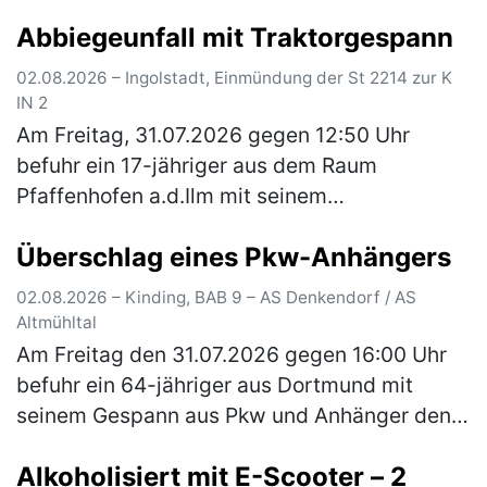
der Anschlussstelle Wörth-O…
(mehr)
Abbiegeunfall mit Traktorgespann
02.08.2026 – Ingolstadt, Einmündung der St 2214 zur K
IN 2
Am Freitag, 31.07.2026 gegen 12:50 Uhr
befuhr ein 17-jähriger aus dem Raum
Pfaffenhofen a.d.Ilm mit seinem
Traktorgespann, bestehend aus Zugfahrzeug
Überschlag eines Pkw-Anhängers
und zwei Anhänger, die Staatsstraße 2214
von Irgert…
(mehr)
02.08.2026 – Kinding, BAB 9 – AS Denkendorf / AS
Altmühltal
Am Freitag den 31.07.2026 gegen 16:00 Uhr
befuhr ein 64-jähriger aus Dortmund mit
seinem Gespann aus Pkw und Anhänger den
rechten Fahrstreifen der A9 in Richtung Berlin.
Alkoholisiert mit E-Scooter – 2
Der Anhänger selbst war mit ei…
(mehr)