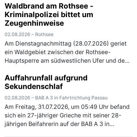
Waldbrand am Rothsee -
Rastanlage Feucht Ost einer Ko…
(mehr)
Kriminalpolizei bittet um
Zeugenhinweise
02.08.2026 – Rothsee
Am Dienstagnachmittag (28.07.2026) geriet
ein Waldgebiet zwischen der Rothsee-
Hauptsperre am südwestlichen Ufer und dem
Main-Donau-Kanal in Brand. Die
Auffahrunfall aufgrund
Kriminalpolizei Schwabach hat die
Sekundenschlaf
Ermittlungen zu…
(mehr)
02.08.2026 – BAB A 3 in Fahrtrichtung Passau
Am Freitag, 31.07.2026, um 05:49 Uhr befand
sich ein 27-jähriger Grieche mit seiner 28-
jährigen Beifahrerin auf der BAB A 3 in
Fahrtrichtung Passau. Er befand sich kurz vor