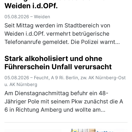
Weiden i.d.OPf.
05.08.2026 – Weiden
Seit Mittag werden im Stadtbereich von
Weiden i.d.OPf. vermehrt betrügerische
Telefonanrufe gemeldet. Die Polizei warnt
eindringlich vor den verschiedenen Maschen
Stark alkoholisiert und ohne
der Betrüger! In Weiden in der Oberp…
(mehr)
Führerschein Unfall verursacht
05.08.2026 – Feucht, A 9 Ri. Berlin, zw. AK Nürnberg-Ost
u. AK Nürnberg
Am Dienstagnachmittag befuhr ein 48-
Jähriger Pole mit seinem Pkw zunächst die A
6 in Richtung Amberg und wollte am
Autobahnkreuz Nürnberg-Ost auf die A9 in
Richtung Berlin wechseln. Auf der rechten