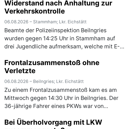
Widerstand nach Anhaltung zur
Verkehrskontrolle
06.08.2026 – Stammham; Lkr. Eichstätt
Beamte der Polizeiinspektion Beilngries
wurden gegen 14:25 Uhr in Stammham auf
drei Jugendliche aufmerksam, welche mit E-
Scootern unterwegs waren. Die E-Scooter
Frontalzusammenstoß ohne
fuhren mit einer deutlich höheren Gesch…
Verletzte
(mehr)
06.08.2026 – Beilngries; Lkr. Eichstätt
Zu einem Frontalzusammenstoß kam es am
Mittwoch gegen 14:30 Uhr in Beilngries. Der
36-jährige Fahrer eines PKWs war von
Berching kommend innerorts auf der B299
Bei Überholvorgang mit LKW
unterwegs als er aus bislang unbekannter…