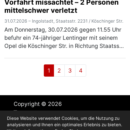
Vorfahrt missachtet – 2 Personen
übernommen. In der Zeit zwischen Mittw…
mittelschwer verletzt
(mehr)
31.07.2026 – Ingolstadt, Staatsstr. 2231 / Köschinger Str.
Am Donnerstag, 30.07.2026 gegen 11.55 Uhr
befuhr ein 74-jähriger Lentinger mit seinem
Opel die Köschinger Str. in Richtung Staatsstr.
2231 und wollte nach links in diese einbiegen.
Zeitgleich fuhr auf…
(mehr)
1
2
3
4
Copyright © 2026
Diese Website verwendet Cookies, um die Nutzung zu
Impressum
analysieren und Ihnen ein optimales Erlebnis zu bieten.
Datenschutz