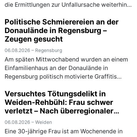
die Ermittlungen zur Unfallursache weiterhin
an. Nach derzeitigem Stand der Ermittlungen
Politische Schmierereien an der
kam der alleinbeteiligte Pkw …
(mehr)
Donaulände in Regensburg –
Zeugen gesucht
06.08.2026 – Regensburg
Am späten Mittwochabend wurden an einem
Einfamilienhaus an der Donaulände in
Regensburg politisch motivierte Graffitis
angebracht. Ein Tatverdächtiger konnte
Versuchtes Tötungsdelikt in
bereits ermittelt werden, eine weitere Per…
Weiden-Rehbühl: Frau schwer
(mehr)
verletzt – Nach überregionaler
Fahndung Tatverdächtiger in
06.08.2026 – Weiden
Thüringen gefasst
Eine 30-jährige Frau ist am Wochenende in