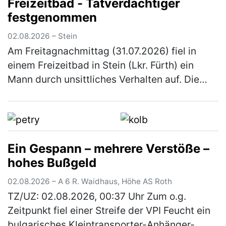
Freizeitbad - Tatverdächtiger
(mehr)
festgenommen
02.08.2026 – Stein
Am Freitagnachmittag (31.07.2026) fiel in
einem Freizeitbad in Stein (Lkr. Fürth) ein
Mann durch unsittliches Verhalten auf. Die
Polizeibeamten nahmen den Tatverdächtigen
noch vor Ort fest. Gegen 16:…
(mehr)
Ein Gespann – mehrere Verstöße –
hohes Bußgeld
02.08.2026 – A 6 R. Waidhaus, Höhe AS Roth
TZ/UZ: 02.08.2026, 00:37 Uhr Zum o.g.
Zeitpunkt fiel einer Streife der VPI Feucht ein
bulgarisches Kleintransporter-Anhänger-