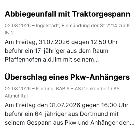
Fahrtrichtung Passau. Er befand sich kurz vor
Abbiegeunfall mit Traktorgespann
der Anschlussstelle Wörth-O…
(mehr)
02.08.2026 – Ingolstadt, Einmündung der St 2214 zur K
IN 2
Am Freitag, 31.07.2026 gegen 12:50 Uhr
befuhr ein 17-jähriger aus dem Raum
Pfaffenhofen a.d.Ilm mit seinem
Traktorgespann, bestehend aus Zugfahrzeug
Überschlag eines Pkw-Anhängers
und zwei Anhänger, die Staatsstraße 2214
von Irgert…
(mehr)
02.08.2026 – Kinding, BAB 9 – AS Denkendorf / AS
Altmühltal
Am Freitag den 31.07.2026 gegen 16:00 Uhr
befuhr ein 64-jähriger aus Dortmund mit
seinem Gespann aus Pkw und Anhänger den
rechten Fahrstreifen der A9 in Richtung Berlin.