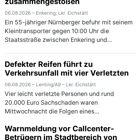
zusammengestoßen
(mehr)
06.08.2026 – Enkering; Lkr. Eichstätt
Ein 55-jähriger Nürnberger befuhr mit seinem
Kleintransporter gegen 10:00 Uhr die
Staatsstraße zwischen Enkering und
Pfahldorf. Auf Höhe eines Parkplatzes bog ein
vor ihm in gleicher Richtung fahrende…
(mehr)
Defekter Reifen führt zu
Verkehrsunfall mit vier Verletzten
06.08.2026 – Lenting/A9 – Lkr. Eichstätt
Vier leicht verletzte Personen und rund
20.000 Euro Sachschaden waren
Mittwochnacht die Folgen eines
Verkehrsunfalls wegen eines mangelhaften
Warnmeldung vor Callcenter-
Reifens auf der A9. Ein 38-jähriger Autofahrer
Betrügern im Stadtbereich von
aus Magdeb…
(mehr)