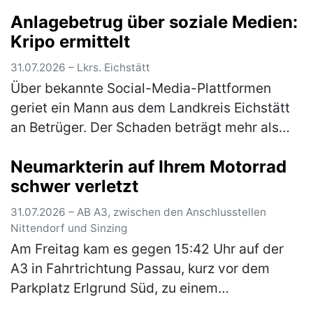
in Mindelstetten. Dabei fuhr er mit dem
Anlagebetrug über soziale Medien:
rechten Heck seinem Fahrzeu…
(mehr)
Kripo ermittelt
31.07.2026 – Lkrs. Eichstätt
Über bekannte Social-Media-Plattformen
geriet ein Mann aus dem Landkreis Eichstätt
an Betrüger. Der Schaden beträgt mehr als
100.000 Euro. Über eingespielte Werbung war
Neumarkterin auf Ihrem Motorrad
dem 57-Jährigen suggeriert wor…
(mehr)
schwer verletzt
31.07.2026 – AB A3, zwischen den Anschlusstellen
Nittendorf und Sinzing
Am Freitag kam es gegen 15:42 Uhr auf der
A3 in Fahrtrichtung Passau, kurz vor dem
Parkplatz Erlgrund Süd, zu einem
Auffahrunfall zwischen einem Motorrad und