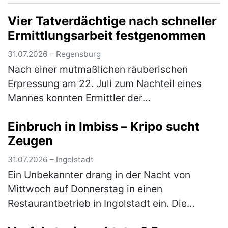
einem Pkw. Aufgrund des ferienbedingten, …
Vier Tatverdächtige nach schneller
(mehr)
Ermittlungsarbeit festgenommen
31.07.2026 – Regensburg
Nach einer mutmaßlichen räuberischen
Erpressung am 22. Juli zum Nachteil eines
Mannes konnten Ermittler der
Kriminalpolizeiinspektion Regensburg
Einbruch in Imbiss – Kripo sucht
innerhalb weniger Tage vier Tatverdächtige
Zeugen
identifizier…
(mehr)
31.07.2026 – Ingolstadt
Ein Unbekannter drang in der Nacht von
Mittwoch auf Donnerstag in einen
Restaurantbetrieb in Ingolstadt ein. Die
Kriminalpolizei Ingolstadt hat die Ermittlungen