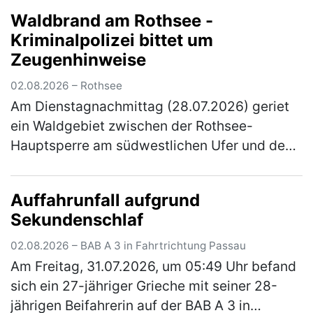
konnte im Rahmen der Fahndung an der
Waldbrand am Rothsee -
Rastanlage Feucht Ost einer Ko…
(mehr)
Kriminalpolizei bittet um
Zeugenhinweise
02.08.2026 – Rothsee
Am Dienstagnachmittag (28.07.2026) geriet
ein Waldgebiet zwischen der Rothsee-
Hauptsperre am südwestlichen Ufer und dem
Main-Donau-Kanal in Brand. Die
Kriminalpolizei Schwabach hat die
Auffahrunfall aufgrund
Ermittlungen zu…
(mehr)
Sekundenschlaf
02.08.2026 – BAB A 3 in Fahrtrichtung Passau
Am Freitag, 31.07.2026, um 05:49 Uhr befand
sich ein 27-jähriger Grieche mit seiner 28-
jährigen Beifahrerin auf der BAB A 3 in