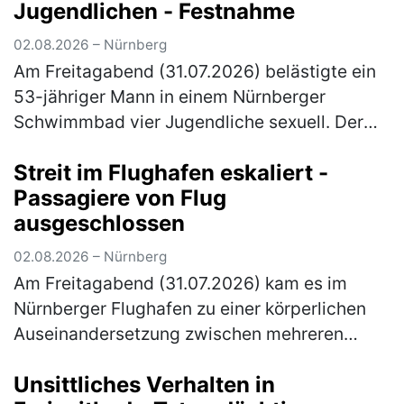
Jugendlichen - Festnahme
02.08.2026 – Nürnberg
Am Freitagabend (31.07.2026) belästigte ein
53-jähriger Mann in einem Nürnberger
Schwimmbad vier Jugendliche sexuell. Der
zuständige Ermittlungsrichter erließ
Streit im Flughafen eskaliert -
Haftbefehl gegen den Tatverdächtigen. Di…
Passagiere von Flug
(mehr)
ausgeschlossen
02.08.2026 – Nürnberg
Am Freitagabend (31.07.2026) kam es im
Nürnberger Flughafen zu einer körperlichen
Auseinandersetzung zwischen mehreren
Personen. Elf Personen wurden von ihrem
Unsittliches Verhalten in
anstehenden Flug ausgeschlossen. Gegen 2…