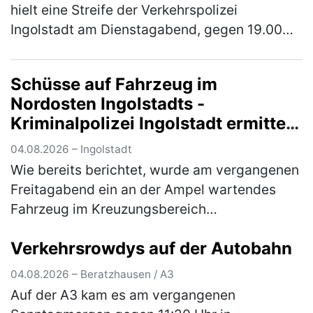
hielt eine Streife der Verkehrspolizei
Ingolstadt am Dienstagabend, gegen 19.00
Uhr, auf der Autobahn an. Der 30-jährige in
Ingolstadt wohnhafte Inder war …
(mehr)
Schüsse auf Fahrzeug im
Nordosten Ingolstadts -
Kriminalpolizei Ingolstadt ermittelt
mit Hochdruck und wendet sich an
04.08.2026 – Ingolstadt
die Öffentlichkeit
Wie bereits berichtet, wurde am vergangenen
Freitagabend ein an der Ampel wartendes
Fahrzeug im Kreuzungsbereich
Goethestraße/Nürnberger Straße beschossen
Verkehrsrowdys auf der Autobahn
und dadurch an der linken hinteren
Fahrzeugse…
(mehr)
04.08.2026 – Beratzhausen / A3
Auf der A3 kam es am vergangenen