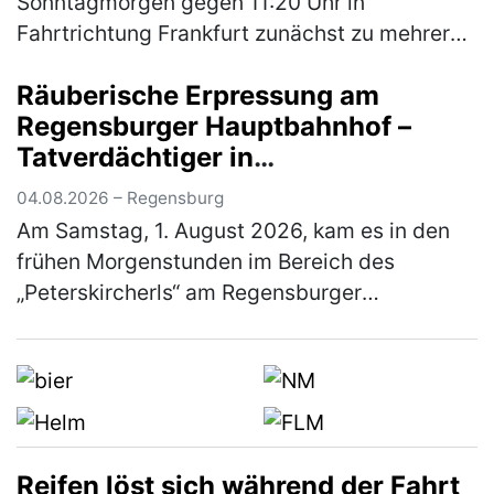
Sonntagmorgen gegen 11:20 Uhr in
Fahrtrichtung Frankfurt zunächst zu mehreren
gefährlichen Überholmanövern durch zwei
Räuberische Erpressung am
aus Hessen stammende Pkw-Fahrer. Hierbei
Regensburger Hauptbahnhof –
überholt…
(mehr)
Tatverdächtiger in
Untersuchungshaft
04.08.2026 – Regensburg
Am Samstag, 1. August 2026, kam es in den
frühen Morgenstunden im Bereich des
„Peterskircherls“ am Regensburger
Hauptbahnhof zu einer räuberischen
Erpressung zum Nachteil eines 38-jährigen
Mannes. Ein…
(mehr)
Reifen löst sich während der Fahrt