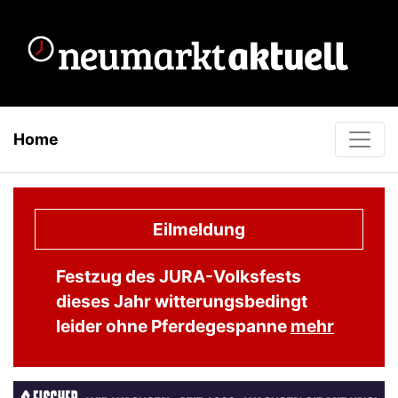
Home
Eilmeldung
Festzug des JURA-Volksfests
dieses Jahr witterungsbedingt
leider ohne Pferdegespanne
mehr