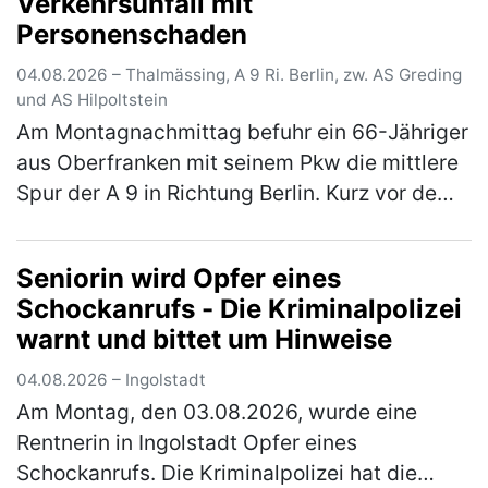
Verkehrsunfall mit
diesem Zeitpunkt herrschte dichter b…
(mehr)
Personenschaden
04.08.2026 – Thalmässing, A 9 Ri. Berlin, zw. AS Greding
und AS Hilpoltstein
Am Montagnachmittag befuhr ein 66-Jähriger
aus Oberfranken mit seinem Pkw die mittlere
Spur der A 9 in Richtung Berlin. Kurz vor dem
Parkplatz Offenbau wechselte er auf den
rechten Fahrstreifen. Dort …
(mehr)
Seniorin wird Opfer eines
Schockanrufs - Die Kriminalpolizei
warnt und bittet um Hinweise
04.08.2026 – Ingolstadt
Am Montag, den 03.08.2026, wurde eine
Rentnerin in Ingolstadt Opfer eines
Schockanrufs. Die Kriminalpolizei hat die