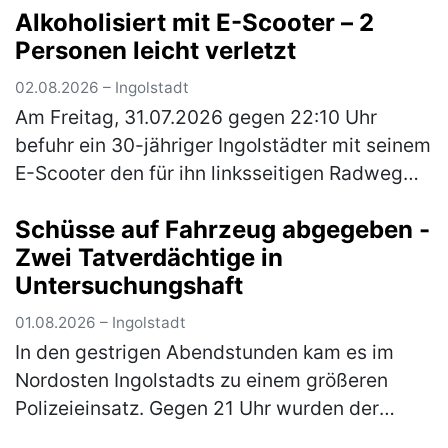
Der Anhänger selbst war mit ei…
(mehr)
Alkoholisiert mit E-Scooter – 2
Personen leicht verletzt
02.08.2026 – Ingolstadt
Am Freitag, 31.07.2026 gegen 22:10 Uhr
befuhr ein 30-jähriger Ingolstädter mit seinem
E-Scooter den für ihn linksseitigen Radweg
der Gaimersheimer Straße von der Nördlichen
Schüsse auf Fahrzeug abgegeben -
Ringstraße kommend in Richt…
(mehr)
Zwei Tatverdächtige in
Untersuchungshaft
01.08.2026 – Ingolstadt
In den gestrigen Abendstunden kam es im
Nordosten Ingolstadts zu einem größeren
Polizeieinsatz. Gegen 21 Uhr wurden der
Einsatzzentrale wahrnehmbare