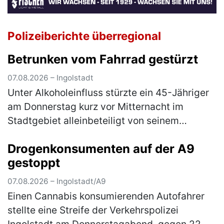
Polizeiberichte überregional
Betrunken vom Fahrrad gestürzt
07.08.2026 – Ingolstadt
Unter Alkoholeinfluss stürzte ein 45-Jähriger
am Donnerstag kurz vor Mitternacht im
Stadtgebiet alleinbeteiligt von seinem
Pedelec. Der Ingolstädter befuhr die
Drogenkonsumenten auf der A9
Frühlingstraße in Richtung Schloßlände.…
gestoppt
(mehr)
07.08.2026 – Ingolstadt/A9
Einen Cannabis konsumierenden Autofahrer
stellte eine Streife der Verkehrspolizei
Ingolstadt am Donnerstagabend, gegen 22.30