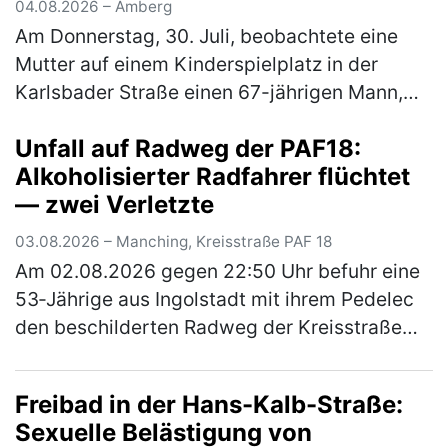
04.08.2026 – Amberg
Am Donnerstag, 30. Juli, beobachtete eine
Mutter auf einem Kinderspielplatz in der
Karlsbader Straße einen 67-jährigen Mann,
der zu mehreren Kinder Kontakt suchte. Die
Unfall auf Radweg der PAF18:
Kriminalpolizeiinspektion Amberg…
(mehr)
Alkoholisierter Radfahrer flüchtet
— zwei Verletzte
03.08.2026 – Manching, Kreisstraße PAF 18
Am 02.08.2026 gegen 22:50 Uhr befuhr eine
53‑Jährige aus Ingolstadt mit ihrem Pedelec
den beschilderten Radweg der Kreisstraße
PAF18 von Ingolstadt kommend in Richtung
Niederstimm. Ein 54‑Jähriger aus…
(mehr)
Freibad in der Hans-Kalb-Straße:
Sexuelle Belästigung von