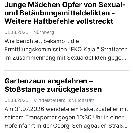
Junge Mädchen Opfer von Sexual-
Schussgeräusche im Bereich der Kreuzung
und Betäubungsmitteldelikten -
Goethestraß…
(mehr)
Weitere Haftbefehle vollstreckt
01.08.2026 – Nürnberg
Wie berichtet, bekämpft die
Ermittlungskommission "EKO Kajal" Straftaten
im Zusammenhang mit Sexualdelikten gegen
Mädchen und junge Frauen sowie die Abgabe
von Betäubungsmitteln und Medikamenten an
Gartenzaun angefahren –
Mi…
(mehr)
Stoßstange zurückgelassen
01.08.2026 – Mindelstetten; Lkr. Eichstätt
Am 31.07.2026 wendete ein Paketzusteller mit
seinem Transporter gegen 10:30 Uhr in einer
Hofeinfahrt in der Georg-Schlagbauer-Straße