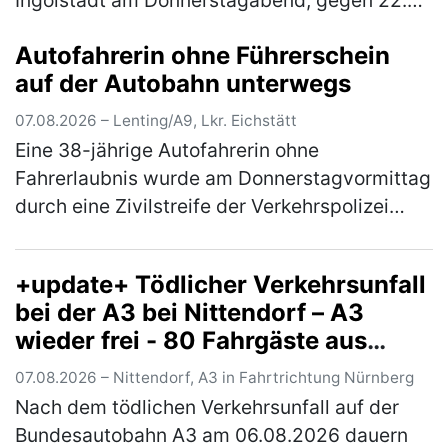
Uhr, auf der BAB fest. Der auf der Durchreise
Autofahrerin ohne Führerschein
befindliche 21-jährige Itali…
(mehr)
auf der Autobahn unterwegs
07.08.2026 – Lenting/A9, Lkr. Eichstätt
Eine 38-jährige Autofahrerin ohne
Fahrerlaubnis wurde am Donnerstagvormittag
durch eine Zivilstreife der Verkehrspolizei
Ingolstadt angehalten. Die in Nürnberg
wohnhafte Griechin war auf der A9 in Fa…
+update+ Tödlicher Verkehrsunfall
(mehr)
bei der A3 bei Nittendorf – A3
wieder frei - 80 Fahrgäste aus
Zügen evakuiert
07.08.2026 – Nittendorf, A3 in Fahrtrichtung Nürnberg
Nach dem tödlichen Verkehrsunfall auf der
Bundesautobahn A3 am 06.08.2026 dauern