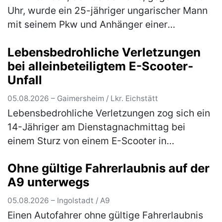
Uhr, wurde ein 25-jähriger ungarischer Mann
mit seinem Pkw und Anhänger einer
verdachtsunabhängigen Verkehrskontrolle
Lebensbedrohliche Verletzungen
unterzogen. Im Rahmen der Überprüfung
bei alleinbeteiligtem E-Scooter-
wur…
(mehr)
Unfall
05.08.2026 – Gaimersheim / Lkr. Eichstätt
Lebensbedrohliche Verletzungen zog sich ein
14-Jähriger am Dienstagnachmittag bei
einem Sturz von einem E-Scooter in
Gaimersheim zu. Der im Landkreis Eichstätt
Ohne gültige Fahrerlaubnis auf der
wohnhafte Jugendliche war, gegen 16.00 …
A9 unterwegs
(mehr)
05.08.2026 – Ingolstadt / A9
Einen Autofahrer ohne gültige Fahrerlaubnis