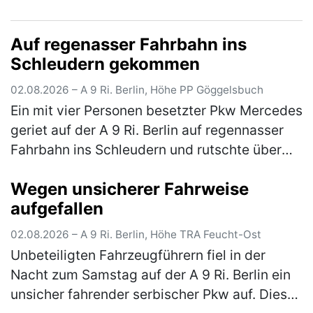
AS Hilpoltstein und der AS Greding hielt er es
für eine gute Idee, im abge…
(mehr)
Auf regenasser Fahrbahn ins
Schleudern gekommen
02.08.2026 – A 9 Ri. Berlin, Höhe PP Göggelsbuch
Ein mit vier Personen besetzter Pkw Mercedes
geriet auf der A 9 Ri. Berlin auf regennasser
Fahrbahn ins Schleudern und rutschte über
die komplette Fahrbahn, bis er schließlich mit
Wegen unsicherer Fahrweise
einem auf dem rechte…
(mehr)
aufgefallen
02.08.2026 – A 9 Ri. Berlin, Höhe TRA Feucht-Ost
Unbeteiligten Fahrzeugführern fiel in der
Nacht zum Samstag auf der A 9 Ri. Berlin ein
unsicher fahrender serbischer Pkw auf. Dieser