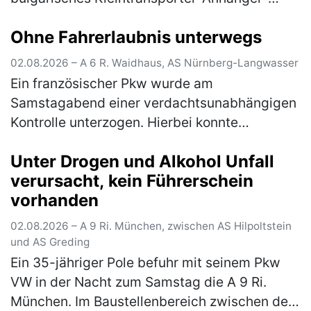
Gespann auf, welches mit drei Pkws beladen
Ohne Fahrerlaubnis unterwegs
war. Bei einer anschließenden Ü…
(mehr)
02.08.2026 – A 6 R. Waidhaus, AS Nürnberg-Langwasser
Ein französischer Pkw wurde am
Samstagabend einer verdachtsunabhängigen
Kontrolle unterzogen. Hierbei konnte
festgestellt werden, dass der vorgezeigte
Unter Drogen und Alkohol Unfall
tschechische Führerschein des 54-jährigen
verursacht, kein Führerschein
Fahrers…
(mehr)
vorhanden
02.08.2026 – A 9 Ri. München, zwischen AS Hilpoltstein
und AS Greding
Ein 35-jähriger Pole befuhr mit seinem Pkw
VW in der Nacht zum Samstag die A 9 Ri.
München. Im Baustellenbereich zwischen der