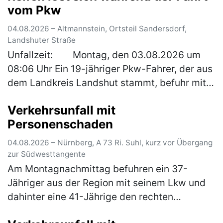
vom Pkw
04.08.2026 – Altmannstein, Ortsteil Sandersdorf,
Landshuter Straße
Unfallzeit: Montag, den 03.08.2026 um
08:06 Uhr Ein 19-jähriger Pkw-Fahrer, der aus
dem Landkreis Landshut stammt, befuhr mit
seinem Fahrzeug die Bundesstraße in
Verkehrsunfall mit
Sandersdorf von Mindelstetten …
(mehr)
Personenschaden
04.08.2026 – Nürnberg, A 73 Ri. Suhl, kurz vor Übergang
zur Südwesttangente
Am Montagnachmittag befuhren ein 37-
Jähriger aus der Region mit seinem Lkw und
dahinter eine 41-Jährige den rechten
Fahrstreifen der A 73 in Fahrtrichtung Suhl. Zu