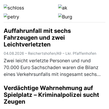
jährige Fahrer eines Sattelzugs war…
(mehr)
Auffahrunfall mit sechs
Fahrzeugen und zwei
Leichtverletzten
04.08.2026 – Reichertshofen/A9 – Lkr. Pfaffenhofen
Zwei leicht verletzte Personen und rund
70.000 Euro Sachschaden waren die Bilanz
eines Verkehrsunfalls mit insgesamt sechs
beteiligten Fahrzeugen auf der A9 am
Verdächtige Wahrnehmung auf
Montagabend gegen 20.00 Uhr. Ein 50-jäh…
Spielplatz – Kriminalpolizei sucht
(mehr)
Zeugen