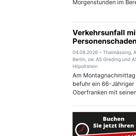
Morgenstunden im Ber
des „Peterskircherls“ 
Regensburger Hauptba
zu einer räuberischen
Verkehrsunfall mi
Erpressung zum Nachte
Personenschade
eines 38-jährigen Man
Ein…
(mehr)
04.08.2026 – Thalmässing, A 
Berlin, zw. AS Greding und A
Hilpoltstein
Am Montagnachmittag
befuhr ein 66-Jähriger
Oberfranken mit sein
die mittlere Spur der A 
Richtung Berlin. Kurz 
Parkplatz Offenbau
wechselte er auf den r
Fahrstreifen. Dort …
(m