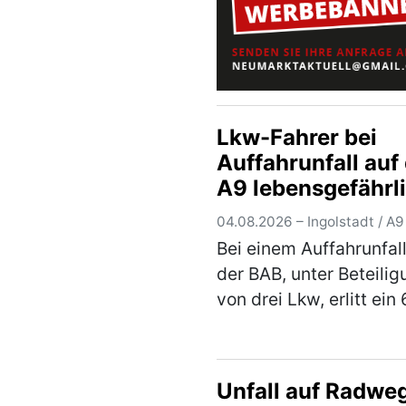
Lkw-Fahrer bei
Auffahrunfall auf
A9 lebensgefährl
verletzt
04.08.2026 – Ingolstadt / A9
Bei einem Auffahrunfall
der BAB, unter Beteilig
von drei Lkw, erlitt ein
jähriger Mann aus dem
Landkreis Eichstätt
lebensbedrohliche
Unfall auf Radwe
Verletzungen. Der 67-j