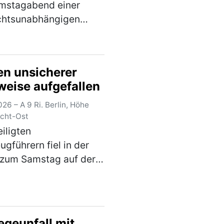
mstagabend einer
chtsunabhängigen
lle unterzogen. Hierbei
 festgestellt werden,
er vorgezeigte
n unsicherer
hische Führerschein
weise aufgefallen
-jährigen Fahrers…
)
26 – A 9 Ri. Berlin, Höhe
cht-Ost
iligten
ugführern fiel in der
 zum Samstag auf der
 Berlin ein unsicher
der serbischer Pkw
ieser konnte im Rahmen
hndung an der
egeunfall mit