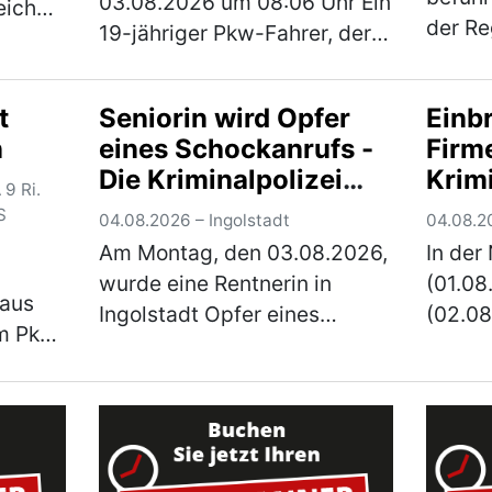
03.08.2026 um 08:06 Uhr Ein
eich
der Re
19-jähriger Pkw-Fahrer, der
am
und da
aus dem Landkreis Landshut
hnhof
den re
stammt, befuhr mit seinem
t
Seniorin wird Opfer
Einb
A 73 i
Fahrzeug die Bundesstraße in
il
n
eines Schockanrufs -
Firm
diesem
Sandersdorf von
nes.
Die Kriminalpolizei
Krimi
dicht
Mindelstetten …
(mehr)
9 Ri.
warnt und bittet um
um H
S
04.08.2026 – Ingolstadt
04.08.2
Hinweise
Am Montag, den 03.08.2026,
In der
wurde eine Rentnerin in
(01.08
 aus
Ingolstadt Opfer eines
(02.0
em Pkw
Schockanrufs. Die
bislan
9 in
Kriminalpolizei hat die
ein Fi
vor dem
Ermittlungen übernommen
Schrob
und bittet um Hinweise.
Krimin
echten
Gegen 16.30 Uhr erhielt die
die E
ehr)