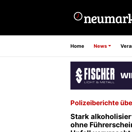
Home
News
Vera
Polizeiberichte übe
Stark alkoholisier
ohne Führerschei