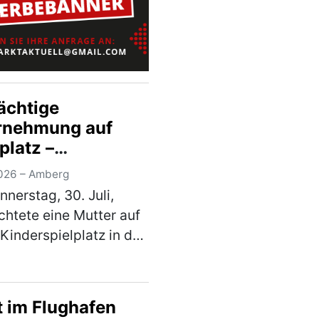
)
ächtige
nehmung auf
platz –
nalpolizei sucht
026 – Amberg
en
nerstag, 30. Juli,
htete eine Mutter auf
Kinderspielplatz in der
ader Straße einen 67-
en Mann, der zu
en Kinder Kontakt
t im Flughafen
. Die