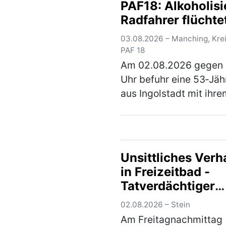
PAF18: Alkoholisi
Fahrer eines Sattelzug
Radfahrer flüchte
(mehr)
zwei Verletzte
03.08.2026 – Manching, Kre
PAF 18
Am 02.08.2026 gegen 
Uhr befuhr eine 53‑Jäh
aus Ingolstadt mit ihre
Pedelec den beschilde
Radweg der Kreisstraß
PAF18 von Ingolstadt
kommend in Richtung
Unsittliches Verh
Niederstimm. Ein 54‑Jä
in Freizeitbad -
aus…
(mehr)
Tatverdächtiger
festgenommen
02.08.2026 – Stein
Am Freitagnachmittag