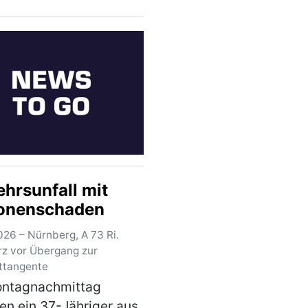
hst zu mehreren
lichen
olmanövern durch zwei
essen stammende Pkw-
. Hierbei überholt…
)
ehrsunfall mit
onenschaden
026 – Nürnberg, A 73 Ri.
urz vor Übergang zur
ttangente
ntagnachmittag
en ein 37-Jähriger aus