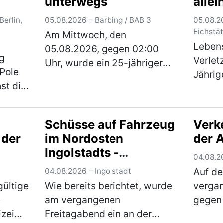
unterwegs
allei
Scoo
Berlin,
05.08.2026 – Barbing / BAB 3
05.08.2
Eichstät
Am Mittwoch, den
Leben
05.08.2026, gegen 02:00
g
Verlet
Uhr, wurde ein 25-jähriger
 Pole
Jährig
ungarischer Mann mit seinem
st die
Dienst
Pkw und Anhänger einer
g und
einem 
verdachtsunabhängigen
euz
Scoote
Verkehrskontrolle
Schüsse auf Fahrzeug
Verk
9 in
Der im
unterzogen. Im Rahmen der
 der
im Nordosten
der 
ln. Auf
wohnha
Überprüfung wur…
(mehr)
Ingolstadts -
)
gegen
04.08.2
Kriminalpolizei
Auf de
04.08.2026 – Ingolstadt
Ingolstadt ermittelt
gültige
Wie bereits berichtet, wurde
verga
mit Hochdruck und
e
am vergangenen
gegen 
wendet sich an die
izei
Freitagabend ein an der
Fahrtr
Öffentlichkeit