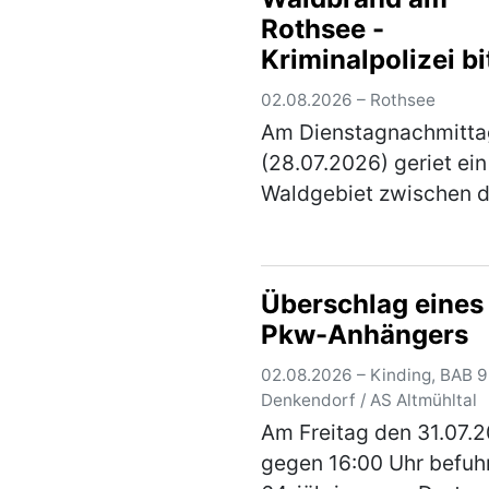
der AS Hilpoltstein und
Rothsee -
AS Greding hielt er es f
Kriminalpolizei bi
gute Idee, im abge…
(m
um Zeugenhinwe
02.08.2026 – Rothsee
Am Dienstagnachmitta
(28.07.2026) geriet ein
Waldgebiet zwischen d
Rothsee-Hauptsperre 
südwestlichen Ufer u
Main-Donau-Kanal in B
Überschlag eines
Die Kriminalpolizei
Pkw-Anhängers
Schwabach hat die
Ermittlungen zu…
(meh
02.08.2026 – Kinding, BAB 9
Denkendorf / AS Altmühltal
Am Freitag den 31.07.
gegen 16:00 Uhr befuhr