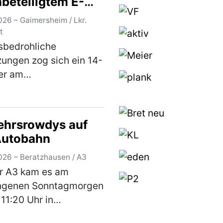
nbeteiligtem E-
ter-Unfall
026 – Gaimersheim / Lkr.
t
sbedrohliche
zungen zog sich ein 14-
er am
agnachmittag bei
Sturz von einem E-
r in Gaimersheim zu.
ehrsrowdys auf
 Landkreis Eichstätt
Autobahn
fte Jugendliche war,
 16.00 …
(mehr)
026 – Beratzhausen / A3
r A3 kam es am
ngenen Sonntagmorgen
11:20 Uhr in
ichtung Frankfurt