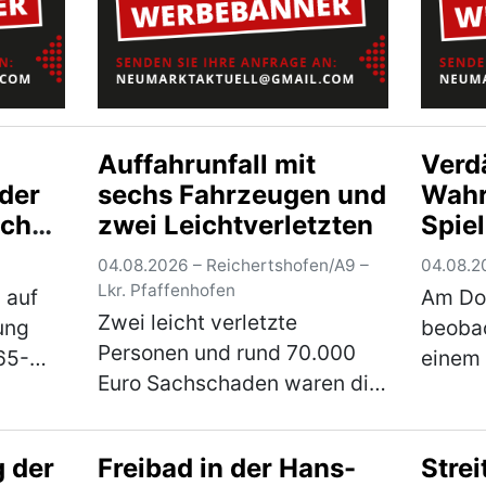
über 80…
(mehr)
(mehr
Auffahrunfall mit
Verd
 der
sechs Fahrzeugen und
Wahr
ich
zwei Leichtverletzten
Spiel
Krimi
04.08.2026 – Reichertshofen/A9 –
04.08.2
Zeug
Lkr. Pfaffenhofen
 auf
Am Don
Zwei leicht verletzte
ung
beobac
Personen und rund 70.000
 65-
einem 
Euro Sachschaden waren die
Karlsb
Bilanz eines Verkehrsunfalls
jährig
mit insgesamt sechs
mehrer
g der
Freibad in der Hans-
Strei
beteiligten Fahrzeugen auf
ährige
suchte