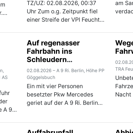
TZ/UZ: 02.08.2026, 00:37
am Sa
nem
Uhr Zum o.g. Zeitpunkt fiel
verda
r.
einer Streife der VPI Feucht
Kontro
ein bulgarisches
konnte
uf. Die
Kleintransporter-Anhänger-
dass d
n den
Auf regenasser
Wege
Gespann auf, welches mit
tschec
vor Ort
Fahrbahn ins
Fahr
drei Pkws beladen war. Bei
des 54
)
Schleudern
einer anschließenden Ü…
(mehr
02.08.20
gekommen
(mehr)
TRA Feu
n,
02.08.2026 – A 9 Ri. Berlin, Höhe PP
Unbete
d AS
Göggelsbuch
Ein mit vier Personen
Fahrze
fuhr
besetzter Pkw Mercedes
Nacht
der
geriet auf der A 9 Ri. Berlin
A 9 Ri.
e A 9
auf regennasser Fahrbahn ins
fahren
Schleudern und rutschte über
auf. D
schen
die komplette Fahrbahn, bis
der Fa
Auffahrunfall
Abbi