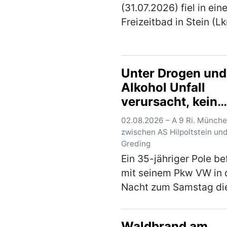
(31.07.2026) fiel in ei
Freizeitbad in Stein (Lk
Fürth) ein Mann durch
unsittliches Verhalten a
Polizeibeamten nahme
Unter Drogen und
Tatverdächtigen noch 
Alkohol Unfall
fest. Gegen 16:…
(mehr
verursacht, kein
Führerschein
02.08.2026 – A 9 Ri. Münche
vorhanden
zwischen AS Hilpoltstein un
Greding
Ein 35-jähriger Pole be
mit seinem Pkw VW in 
Nacht zum Samstag di
Ri. München. Im
Baustellenbereich zwi
Waldbrand am