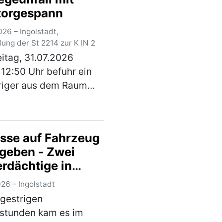
lage Feucht Ost einer
torgespann
mehr)
26 – Ingolstadt,
ung der St 2214 zur K IN 2
itag, 31.07.2026
12:50 Uhr befuhr ein
riger aus dem Raum
nhofen a.d.Ilm mit
 Traktorgespann,
hend aus Zugfahrzeug
sse auf Fahrzeug
ei Anhänger, die
geben - Zwei
straße 2214 von
erdächtige in
t…
(mehr)
rsuchungshaft
26 – Ingolstadt
 gestrigen
stunden kam es im