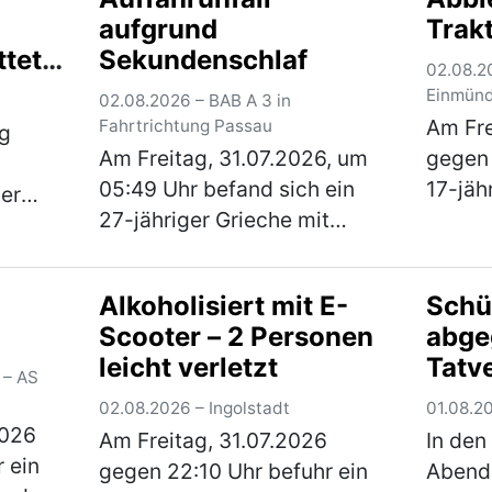
 der
er schließlich mit einem auf
Rastan
aufgrund
Trak
ür eine
dem rechte…
(mehr)
Ko…
(
ttet
Sekundenschlaf
ehr)
02.08.20
ise
Einmünd
02.08.2026 – BAB A 3 in
Am Fre
Fahrtrichtung Passau
g
Am Freitag, 31.07.2026, um
gegen 
05:49 Uhr befand sich ein
17-jäh
er
27-jähriger Grieche mit
Pfaffe
am
seiner 28-jährigen
seinem
nd dem
Beifahrerin auf der BAB A 3 in
beste
rand.
Alkoholisiert mit E-
Schü
Fahrtrichtung Passau. Er
und zw
Scooter – 2 Personen
abge
befand sich kurz vor der
Staats
leicht verletzt
Tatv
Anschlussstelle Wörth-O…
Irger
r)
 – AS
Unte
(mehr)
02.08.2026 – Ingolstadt
01.08.20
2026
Am Freitag, 31.07.2026
In den
 ein
gegen 22:10 Uhr befuhr ein
Abend