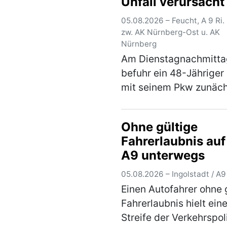
Unfall verursacht
05.08.2026 – Feucht, A 9 Ri. 
zw. AK Nürnberg-Ost u. AK
Nürnberg
Am Dienstagnachmitta
befuhr ein 48-Jähriger
mit seinem Pkw zunäch
A 6 in Richtung Amber
wollte am Autobahnkr
Ohne gültige
Nürnberg-Ost auf die A
Fahrerlaubnis auf
Richtung Berlin wechse
A9 unterwegs
der rechten Sp…
(mehr
05.08.2026 – Ingolstadt / A9
Einen Autofahrer ohne 
Fahrerlaubnis hielt ein
Streife der Verkehrspol