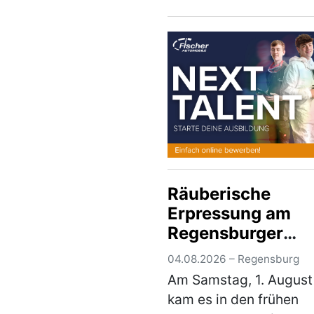
Ingolstadt am
Dienstagabend, gegen
Uhr, auf der Autobahn 
30-jährige in Ingolstad
wohnhafte Inder war …
(mehr)
Räuberische
Erpressung am
Regensburger
Hauptbahnhof –
04.08.2026 – Regensburg
Tatverdächtiger i
Am Samstag, 1. August
Untersuchungsha
kam es in den frühen