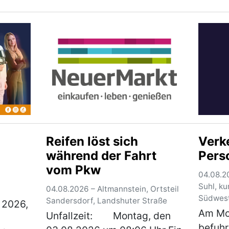
Ampel wartendes Fahrzeug
zunäc
 19.00
im Kreuzungsbereich
gefähr
an. Der
Goethestraße/Nürnberger
Überh
t
Straße beschossen und
aus H
dadurch an der linken
Fahrer
hinteren Fahrzeugse…
(mehr)
(mehr
Reifen löst sich
Verk
während der Fahrt
Pers
vom Pkw
04.08.2
Suhl, k
04.08.2026 – Altmannstein, Ortsteil
n
Südwes
Sandersdorf, Landshuter Straße
 2026,
ft
Am Mo
Unfallzeit: Montag, den
befuhr