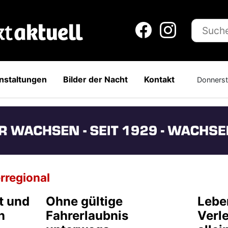
nstaltungen
Bilder der Nacht
Kontakt
Donners
rregional
t und
Ohne gültige
Lebe
n
Fahrerlaubnis
Verl