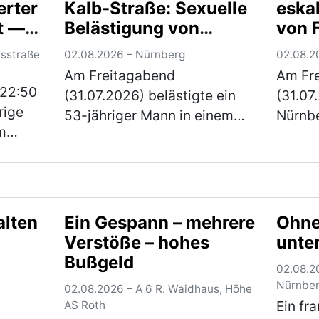
erter
Kalb-Straße: Sexuelle
eskal
der A9 am Montagabend
s war…
Krimin
t —
Belästigung von
von 
gegen 20.00 Uhr. Ein 50-
Ambe
Jugendlichen -
ausg
jäh…
(mehr)
isstraße
02.08.2026 – Nürnberg
02.08.2
Festnahme
Am Freitagabend
Am Fr
22:50
(31.07.2026) belästigte ein
(31.07
rige
53-jähriger Mann in einem
Nürnbe
m
Nürnberger Schwimmbad
einer 
rten
vier Jugendliche sexuell. Der
Ausei
e
zuständige Ermittlungsrichter
zwisc
erließ Haftbefehl gegen den
Person
Tatverdächtigen. Di…
(mehr)
wurde
alten
Ein Gespann – mehrere
Ohne
hriger
anste
Verstöße – hohes
unte
ausge
Bußgeld
02.08.2
(mehr
Nürnbe
02.08.2026 – A 6 R. Waidhaus, Höhe
Ein fr
AS Roth