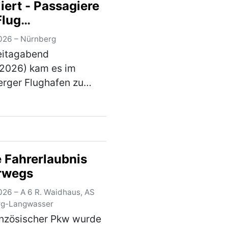
iert - Passagiere
alpolizeiinspektion
Flug
rg…
(mehr)
eschlossen
026 – Nürnberg
eitagabend
.2026) kam es im
rger Flughafen zu
körperlichen
nandersetzung
hen mehreren
en. Elf Personen
n von ihrem
 Fahrerlaubnis
henden Flug
rwegs
schlossen. Gegen 2…
026 – A 6 R. Waidhaus, AS
)
rg-Langwasser
anzösischer Pkw wurde