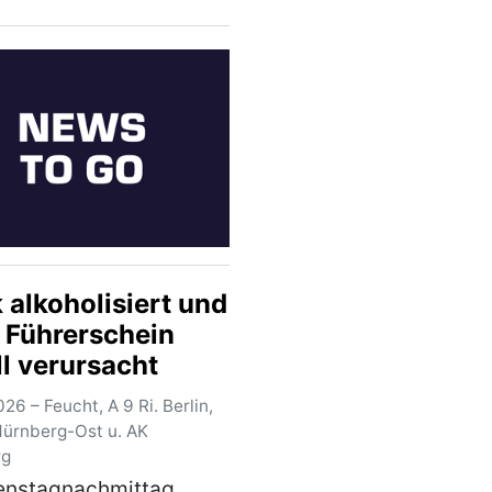
reich abgeschlossen
. Nach Abschluss der
gsarbeiten wurde die
sautobahn A3 in
ichtung Nürnberg
r für den…
(mehr)
 alkoholisiert und
 Führerschein
ll verursacht
26 – Feucht, A 9 Ri. Berlin,
Nürnberg-Ost u. AK
rg
enstagnachmittag