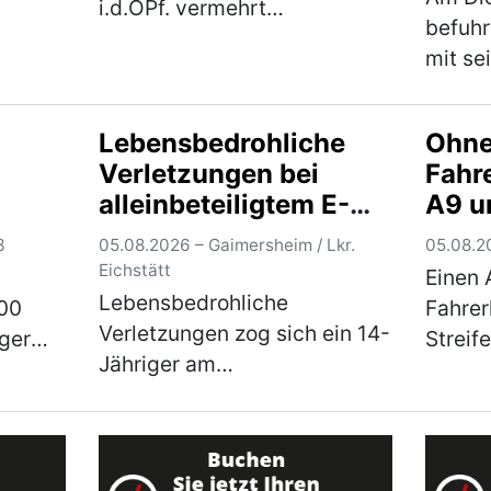
i.d.OPf. vermehrt
befuhr
betrügerische Telefonanrufe
mit se
gen
gemeldet. Die Polizei warnt
A 6 in
 wegen
eindringlich vor den
wollt
ifens
verschiedenen Maschen der
Lebensbedrohliche
Ohne
Nürnbe
iger
Betrüger! In Weiden in der
Verletzungen bei
Fahr
Richtu
b…
Oberp…
(mehr)
alleinbeteiligtem E-
A9 u
der r
Scooter-Unfall
3
05.08.2026 – Gaimersheim / Lkr.
05.08.20
Eichstätt
Einen 
Lebensbedrohliche
:00
Fahrer
Verletzungen zog sich ein 14-
iger
Streif
Jähriger am
seinem
Ingols
Dienstagnachmittag bei
er
Diens
einem Sturz von einem E-
en
Uhr, a
Scooter in Gaimersheim zu.
30-jäh
Der im Landkreis Eichstätt