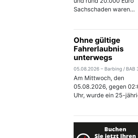
und rund 20.000 Euro
Sachschaden waren
Mittwochnacht die Fol
eines Verkehrsunfalls
eines mangelhaften Re
Ohne gültige
auf der A9. Ein 38-jähr
Fahrerlaubnis
Autofahrer aus Magde
unterwegs
(mehr)
05.08.2026 – Barbing / BAB 
Am Mittwoch, den
05.08.2026, gegen 02
Uhr, wurde ein 25-jähr
ungarischer Mann mit 
Pkw und Anhänger ein
verdachtsunabhängig
Verkehrskontrolle