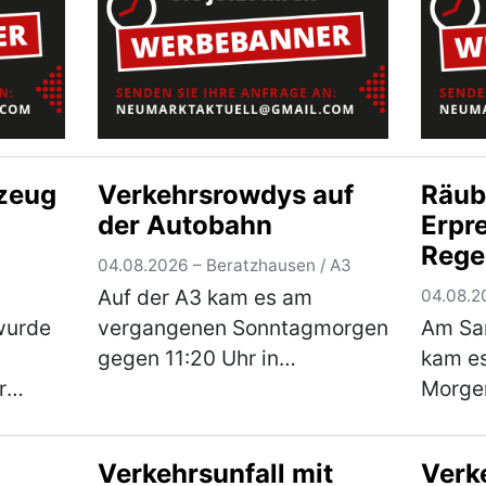
 der
wohnha
wohnhafte Jugendliche war,
hr)
(mehr
gegen 16.00 …
(mehr)
zeug
Verkehrsrowdys auf
Räub
der Autobahn
Erpr
Rege
04.08.2026 – Beratzhausen / A3
Haup
Auf der A3 kam es am
04.08.2
lt
Tatv
 wurde
vergangenen Sonntagmorgen
Am Sam
nd
Unte
gegen 11:20 Uhr in
kam es
e
r
Fahrtrichtung Frankfurt
Morge
zeug
zunächst zu mehreren
des „P
gefährlichen
Regen
Verkehrsunfall mit
Verk
ger
Überholmanövern durch zwei
zu ein