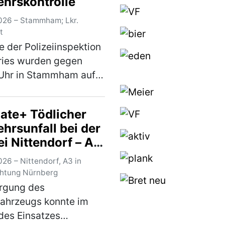
ehrskontrolle
026 – Stammham; Lkr.
t
 der Polizeiinspektion
ries wurden gegen
 Uhr in Stammham auf
ugendliche
ksam, welche mit E-
ate+ Tödlicher
rn unterwegs waren.
hrsunfall bei der
Scooter fuhren mit
i Nittendorf – A3
deutlich höheren
r frei - 80
h…
(mehr)
26 – Nittendorf, A3 in
gäste aus Zügen
chtung Nürnberg
uiert
rgung des
fahrzeugs konnte im
des Einsatzes