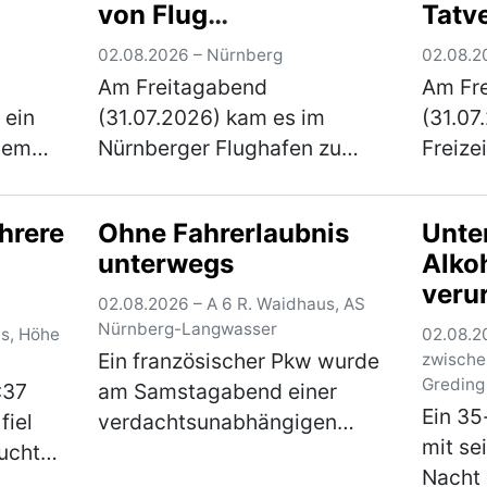
von Flug
Tatv
0-
Nieder
Amberg…
(mehr)
ausgeschlossen
fest
aus…
02.08.2026 – Nürnberg
02.08.2
Am Freitagabend
Am Fr
 ein
(31.07.2026) kam es im
(31.07
inem
Nürnberger Flughafen zu
Freizei
bad
einer körperlichen
Fürth)
l. Der
Auseinandersetzung
unsitt
hrere
Ohne Fahrerlaubnis
Unte
richter
zwischen mehreren
Poliz
unterwegs
Alkoh
n den
Personen. Elf Personen
Tatver
verur
mehr)
wurden von ihrem
fest. 
02.08.2026 – A 6 R. Waidhaus, AS
Führ
anstehenden Flug
Nürnberg-Langwasser
us, Höhe
02.08.2
vorh
Ein französischer Pkw wurde
ausgeschlossen. Gegen 2…
zwische
Greding
:37
am Samstagabend einer
(mehr)
Ein 35
fiel
verdachtsunabhängigen
mit se
eucht
Kontrolle unterzogen. Hierbei
Nacht
konnte festgestellt werden,