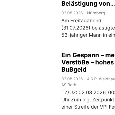
Belästigung von
gegen 20.00 Uhr. Ein 5
Jugendlichen -
jäh…
(mehr)
02.08.2026 – Nürnberg
Festnahme
Am Freitagabend
(31.07.2026) belästigte
53-jähriger Mann in e
Nürnberger Schwimm
vier Jugendliche sexuel
Ein Gespann – me
zuständige Ermittlungs
Verstöße – hohes
erließ Haftbefehl gege
Bußgeld
Tatverdächtigen. Di…
(
02.08.2026 – A 6 R. Waidha
AS Roth
TZ/UZ: 02.08.2026, 00
Uhr Zum o.g. Zeitpunkt 
einer Streife der VPI F
ein bulgarisches