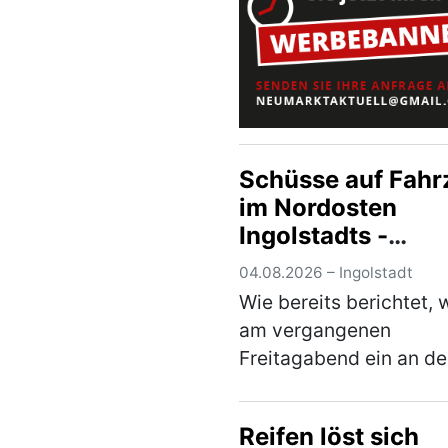
unterzogen. Im Rahmen
Überprüfung wur…
(me
Schüsse auf Fahr
im Nordosten
Ingolstadts -
Kriminalpolizei
04.08.2026 – Ingolstadt
Ingolstadt ermitte
Wie bereits berichtet,
mit Hochdruck u
am vergangenen
wendet sich an di
Freitagabend ein an de
Öffentlichkeit
Ampel wartendes Fahr
im Kreuzungsbereich
Reifen löst sich
Goethestraße/Nürnber