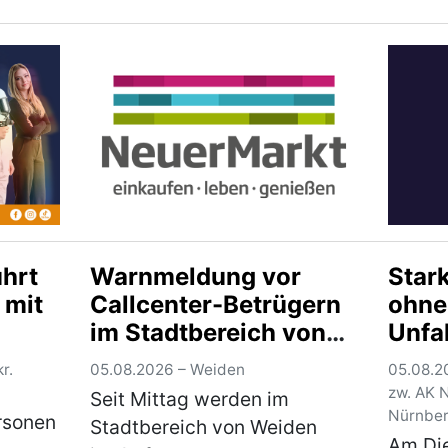
KWs
erfolg
zwischen Enkering und
mmend
werden
Pfahldorf. Auf Höhe eines
Bergun
Parkplatzes bog ein vor ihm
islang
Bunde
in gleicher Richtung
Fahrtr
fahrende…
(mehr)
wiede
ührt
Warnmeldung vor
Stark
 mit
Callcenter-Betrügern
ohne
im Stadtbereich von
Unfa
Weiden i.d.OPf.
r.
05.08.2026 – Weiden
05.08.20
zw. AK 
Seit Mittag werden im
Nürnbe
ersonen
Stadtbereich von Weiden
Am Di