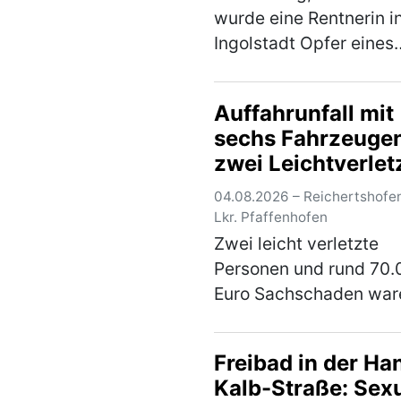
wurde eine Rentnerin i
Ingolstadt Opfer eines
Schockanrufs. Die
Kriminalpolizei hat die
Auffahrunfall mit
Ermittlungen übernom
sechs Fahrzeuge
und bittet um Hinweise
zwei Leichtverlet
Gegen 16.30 Uhr erhielt
über 80…
(mehr)
04.08.2026 – Reichertshofe
Lkr. Pfaffenhofen
Zwei leicht verletzte
Personen und rund 70.
Euro Sachschaden war
Bilanz eines Verkehrsun
mit insgesamt sechs
Freibad in der Ha
beteiligten Fahrzeugen
Kalb-Straße: Sexu
der A9 am Montagabe