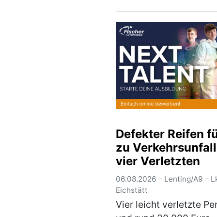
jährige Fahrer eines P
war von Berching ko
innerorts auf der B299
unterwegs als er aus b
unbekannter…
(mehr)
Defekter Reifen f
zu Verkehrsunfall
vier Verletzten
06.08.2026 – Lenting/A9 – Lk
Eichstätt
Vier leicht verletzte P