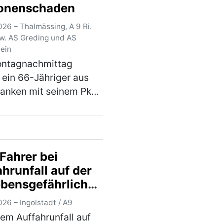
onenschaden
sung zum Nachteil
38-jährigen Mannes.
26 – Thalmässing, A 9 Ri.
mehr)
zw. AS Greding und AS
tein
ntagnachmittag
 ein 66-Jähriger aus
ranken mit seinem Pkw
ttlere Spur der A 9 in
ng Berlin. Kurz vor dem
atz Offenbau
lte er auf den rechten
Fahrer bei
reifen. Dort …
(mehr)
hrunfall auf der
ebensgefährlich
tzt
26 – Ingolstadt / A9
nem Auffahrunfall auf