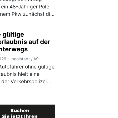
 ein 48-Jähriger Pole
inem Pkw zunächst die
 Richtung Amberg und
e am Autobahnkreuz
 gültige
rg-Ost auf die A9 in
erlaubnis auf der
ng Berlin wechseln. Auf
nterwegs
echten Sp…
(mehr)
26 – Ingolstadt / A9
Autofahrer ohne gültige
laubnis hielt eine
e der Verkehrspolizei
tadt am
tagabend, gegen 19.00
uf der Autobahn an. Der
rige in Ingolstadt