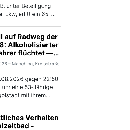
B, unter Beteiligung
i Lkw, erlitt ein 65-
er Mann aus dem
eis Eichstätt
ll auf Radweg der
bedrohliche
: Alkoholisierter
zungen. Der 67-jährige
ahrer flüchtet —
 eines Sattelzugs war…
 Verletzte
)
026 – Manching, Kreisstraße
.08.2026 gegen 22:50
fuhr eine 53‑Jährige
golstadt mit ihrem
c den beschilderten
 der Kreisstraße
tliches Verhalten
von Ingolstadt
eizeitbad -
nd in Richtung