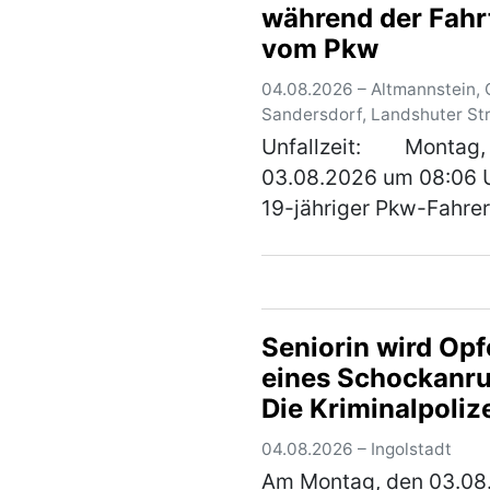
während der Fahr
Straße beschossen un
vom Pkw
dadurch an der linken
hinteren Fahrzeugse…
04.08.2026 – Altmannstein, O
Sandersdorf, Landshuter St
Unfallzeit: Montag,
03.08.2026 um 08:06 U
19-jähriger Pkw-Fahrer
aus dem Landkreis La
stammt, befuhr mit se
Fahrzeug die Bundesst
Sandersdorf von
Seniorin wird Opf
Mindelstetten …
(mehr
eines Schockanru
Die Kriminalpoliz
warnt und bittet 
04.08.2026 – Ingolstadt
Hinweise
Am Montag, den 03.08