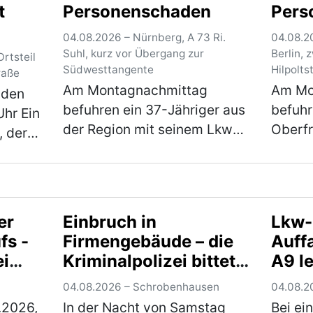
t
Personenschaden
Pers
d
aus Hessen stammende Pkw-
Erpres
Fahrer. Hierbei überholt…
eines 
04.08.2026 – Nürnberg, A 73 Ri.
04.08.20
(mehr)
(mehr)
Ein…
(
Suhl, kurz vor Übergang zur
Berlin, 
rtsteil
Südwesttangente
Hilpolts
raße
Am Montagnachmittag
Am Mo
 den
befuhren ein 37-Jähriger aus
befuhr
hr Ein
der Region mit seinem Lkw
Oberf
, der
und dahinter eine 41-Jährige
die mi
ndshut
den rechten Fahrstreifen der
Richtu
inem
A 73 in Fahrtrichtung Suhl. Zu
Parkpl
raße in
diesem Zeitpunkt herrschte
wechse
er
Einbruch in
Lkw-
dichter b…
(mehr)
Fahrst
)
fs -
Firmengebäude – die
Auffa
ei
Kriminalpolizei bittet
A9 l
um
um Hinweise
verle
04.08.2026 – Schrobenhausen
04.08.20
.2026,
In der Nacht von Samstag
Bei ei