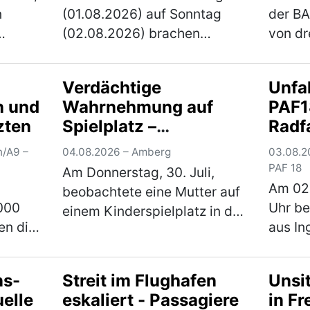
n
(01.08.2026) auf Sonntag
der BA
(02.08.2026) brachen
von dre
bislang unbekannte Täter in
jährig
ein Firmengebäude in
Landkr
Verdächtige
Unfa
men
Schrobenhausen ein. Die
lebens
n und
Wahrnehmung auf
PAF18
.
Kriminalpolizei Ingolstadt hat
Verlet
zten
Spielplatz –
Radf
 die
die Ermittlungen übernomm…
Fahrer
Kriminalpolizei sucht
zwei
(mehr)
(mehr
n/A9 –
04.08.2026 – Amberg
03.08.2
Zeugen
PAF 18
Am Donnerstag, 30. Juli,
Am 02
beobachtete eine Mutter auf
000
Uhr be
einem Kinderspielplatz in der
en die
aus In
Karlsbader Straße einen 67-
falls
Pedele
jährigen Mann, der zu
Radweg
mehreren Kinder Kontakt
ns-
Streit im Flughafen
Unsit
 auf
PAF18 
suchte. Die
elle
eskaliert - Passagiere
in Fr
nd
komme
Kriminalpolizeiinspektion