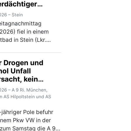
erdächtiger
stimm. Ein 54‑Jähriger
genommen
(mehr)
026 – Stein
eitagnachmittag
.2026) fiel in einem
tbad in Stein (Lkr.
 ein Mann durch
liches Verhalten auf. Die
r Drogen und
eibeamten nahmen den
ol Unfall
dächtigen noch vor Ort
sacht, kein
Gegen 16:…
(mehr)
erschein
026 – A 9 Ri. München,
anden
n AS Hilpoltstein und AS
-jähriger Pole befuhr
inem Pkw VW in der
 zum Samstag die A 9