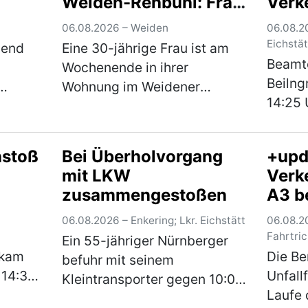
Weiden-Rehbühl: Frau
Verk
ugen
schwer verletzt – Nach
06.08.2026 – Weiden
06.08.2
überregionaler
Eichstät
bend
Eine 30-jährige Frau ist am
Fahndung
Beamte
Wochenende in ihrer
Tatverdächtiger in
Beilng
Wohnung im Weidener
Thüringen gefasst
14:25
burg
Ortsteil Rehbühl durch
drei J
ffitis
mehrere Messerstiche
aufmer
schwer verletzt worden. Ein
nstoß
Bei Überholvorgang
+upd
Scoote
e
31-jähriger deutscher
mit LKW
Verke
Die E-
n, eine
Tatverdächtiger konnte nach
zusammengestoßen
A3 be
einer 
umfangreic…
(mehr)
wiede
Gesc
06.08.2026 – Enkering; Lkr. Eichstätt
06.08.20
Fahr
Fahrtri
Ein 55-jähriger Nürnberger
evak
 kam
Die Be
befuhr mit seinem
 14:30
Unfall
Kleintransporter gegen 10:00
36-
Laufe 
Uhr die Staatsstraße