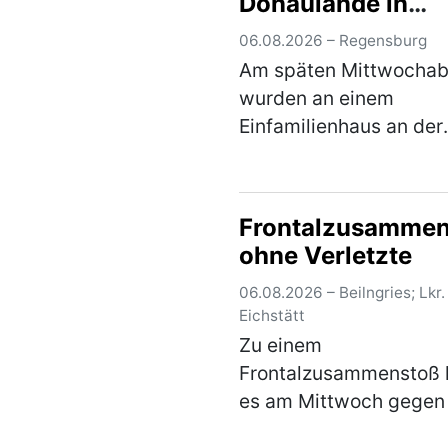
Donaulände in
Regensburg – Ze
06.08.2026 – Regensburg
gesucht
Am späten Mittwocha
wurden an einem
Einfamilienhaus an der
Donaulände in Regens
politisch motivierte Gra
angebracht. Ein
Frontalzusamme
Tatverdächtiger konnt
ohne Verletzte
bereits ermittelt werde
weitere Per…
(mehr)
06.08.2026 – Beilngries; Lkr.
Eichstätt
Zu einem
Frontalzusammenstoß
es am Mittwoch gegen
Uhr in Beilngries. Der 