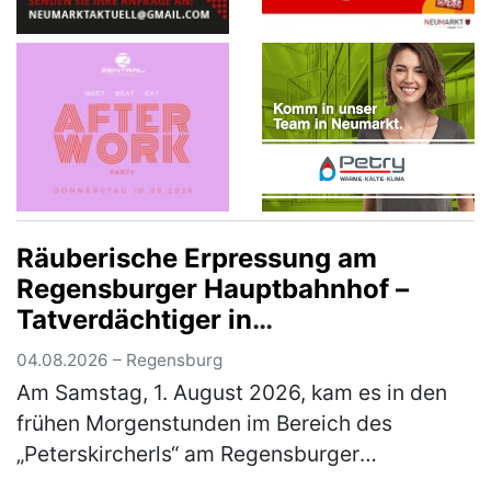
Räuberische Erpressung am
Regensburger Hauptbahnhof –
Tatverdächtiger in
Untersuchungshaft
04.08.2026 – Regensburg
Am Samstag, 1. August 2026, kam es in den
frühen Morgenstunden im Bereich des
„Peterskircherls“ am Regensburger
Hauptbahnhof zu einer räuberischen