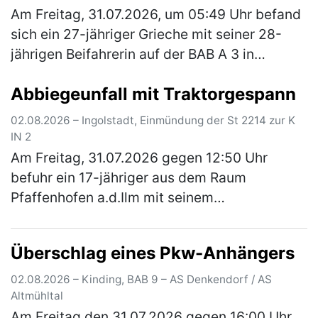
Am Freitag, 31.07.2026, um 05:49 Uhr befand
sich ein 27-jähriger Grieche mit seiner 28-
jährigen Beifahrerin auf der BAB A 3 in
Fahrtrichtung Passau. Er befand sich kurz vor
Abbiegeunfall mit Traktorgespann
der Anschlussstelle Wörth-O…
(mehr)
02.08.2026 – Ingolstadt, Einmündung der St 2214 zur K
IN 2
Am Freitag, 31.07.2026 gegen 12:50 Uhr
befuhr ein 17-jähriger aus dem Raum
Pfaffenhofen a.d.Ilm mit seinem
Traktorgespann, bestehend aus Zugfahrzeug
und zwei Anhänger, die Staatsstraße 2214
Überschlag eines Pkw-Anhängers
von Irgert…
(mehr)
02.08.2026 – Kinding, BAB 9 – AS Denkendorf / AS
Altmühltal
Am Freitag den 31.07.2026 gegen 16:00 Uhr