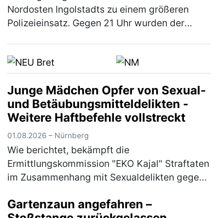
Nordosten Ingolstadts zu einem größeren
Polizeieinsatz. Gegen 21 Uhr wurden der
Einsatzzentrale wahrnehmbare
Schussgeräusche im Bereich der Kreuzung
Goethestraß…
(mehr)
Junge Mädchen Opfer von Sexual-
und Betäubungsmitteldelikten -
Weitere Haftbefehle vollstreckt
01.08.2026 – Nürnberg
Wie berichtet, bekämpft die
Ermittlungskommission "EKO Kajal" Straftaten
im Zusammenhang mit Sexualdelikten gegen
Mädchen und junge Frauen sowie die Abgabe
Gartenzaun angefahren –
von Betäubungsmitteln und Medikamenten an
Stoßstange zurückgelassen
Mi…
(mehr)