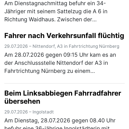
Am Dienstagnachmittag befuhr ein 34-
Jähriger mit seinem Sattelzug die A 6 in
Richtung Waidhaus. Zwischen der
Anschlussstelle Roth und dem Autobahnkreuz
Fahrer nach Verkehrsunfall flüchtig
Nürnberg-Süd fuhr er auf dem rechten der
drei Fa…
(mehr)
29.07.2026 – Nittendorf, A3 in Fahrtrichtung Nürnberg
Am 28.07.2026 gegen 09:15 Uhr kam es an
der Anschlussstelle Nittendorf der A3 in
Fahrtrichtung Nürnberg zu einem
Verkehrsunfall, bei dem ein 38-jähriger Pkw-
Fahrer leicht verletzt wurde. Der Mann woll…
Beim Linksabbiegen Fahrradfahrer
(mehr)
übersehen
29.07.2026 – Ingolstadt
Am Dienstag, 28.07.2026 gegen 08.40 Uhr
befuhr eine 36-jährige Ingolstädterin mit