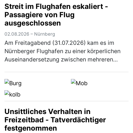
Streit im Flughafen eskaliert -
Haftbefehl gegen den Tatverdächtigen. Di…
Passagiere von Flug
(mehr)
ausgeschlossen
02.08.2026 – Nürnberg
Am Freitagabend (31.07.2026) kam es im
Nürnberger Flughafen zu einer körperlichen
Auseinandersetzung zwischen mehreren
Personen. Elf Personen wurden von ihrem
anstehenden Flug ausgeschlossen. Gegen 2…
(mehr)
Unsittliches Verhalten in
Freizeitbad - Tatverdächtiger
festgenommen