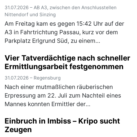
31.07.2026 – AB A3, zwischen den Anschlusstellen
Nittendorf und Sinzing
Am Freitag kam es gegen 15:42 Uhr auf der
A3 in Fahrtrichtung Passau, kurz vor dem
Parkplatz Erlgrund Süd, zu einem
Auffahrunfall zwischen einem Motorrad und
Vier Tatverdächtige nach schneller
einem Pkw. Aufgrund des ferienbedingten, …
Ermittlungsarbeit festgenommen
(mehr)
31.07.2026 – Regensburg
Nach einer mutmaßlichen räuberischen
Erpressung am 22. Juli zum Nachteil eines
Mannes konnten Ermittler der
Kriminalpolizeiinspektion Regensburg
Einbruch in Imbiss – Kripo sucht
innerhalb weniger Tage vier Tatverdächtige
Zeugen
identifizier…
(mehr)