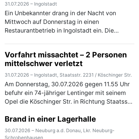
31.07.2026 – Ingolstadt
Ein Unbekannter drang in der Nacht von
Mittwoch auf Donnerstag in einen
Restaurantbetrieb in Ingolstadt ein. Die
Kriminalpolizei Ingolstadt hat die Ermittlungen
übernommen. In der Zeit zwischen Mittw…
Vorfahrt missachtet – 2 Personen
(mehr)
mittelschwer verletzt
31.07.2026 – Ingolstadt, Staatsstr. 2231 / Köschinger Str.
Am Donnerstag, 30.07.2026 gegen 11.55 Uhr
befuhr ein 74-jähriger Lentinger mit seinem
Opel die Köschinger Str. in Richtung Staatsstr.
2231 und wollte nach links in diese einbiegen.
Brand in einer Lagerhalle
Zeitgleich fuhr auf…
(mehr)
30.07.2026 – Neuburg a.d. Donau, Lkr. Neuburg-
Schrobenhausen