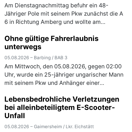
Am Dienstagnachmittag befuhr ein 48-
Jähriger Pole mit seinem Pkw zunächst die A
6 in Richtung Amberg und wollte am
Autobahnkreuz Nürnberg-Ost auf die A9 in
Ohne gültige Fahrerlaubnis
Richtung Berlin wechseln. Auf der rechten
unterwegs
Sp…
(mehr)
05.08.2026 – Barbing / BAB 3
Am Mittwoch, den 05.08.2026, gegen 02:00
Uhr, wurde ein 25-jähriger ungarischer Mann
mit seinem Pkw und Anhänger einer
verdachtsunabhängigen Verkehrskontrolle
Lebensbedrohliche Verletzungen
unterzogen. Im Rahmen der Überprüfung
bei alleinbeteiligtem E-Scooter-
wur…
(mehr)
Unfall
05.08.2026 – Gaimersheim / Lkr. Eichstätt