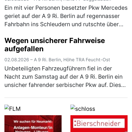
Ein mit vier Personen besetzter Pkw Mercedes
geriet auf der A 9 Ri. Berlin auf regennasser
Fahrbahn ins Schleudern und rutschte über
die komplette Fahrbahn, bis er schließlich mit
Wegen unsicherer Fahrweise
einem auf dem rechte…
(mehr)
aufgefallen
02.08.2026 – A 9 Ri. Berlin, Höhe TRA Feucht-Ost
Unbeteiligten Fahrzeugführern fiel in der
Nacht zum Samstag auf der A 9 Ri. Berlin ein
unsicher fahrender serbischer Pkw auf. Dieser
konnte im Rahmen der Fahndung an der
Rastanlage Feucht Ost einer Ko…
(mehr)