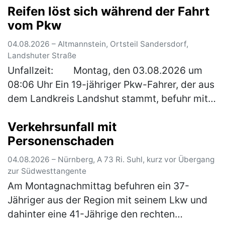
Reifen löst sich während der Fahrt
Erpressung zum Nachteil eines 38-jährigen
vom Pkw
Mannes. Ein…
(mehr)
04.08.2026 – Altmannstein, Ortsteil Sandersdorf,
Landshuter Straße
Unfallzeit: Montag, den 03.08.2026 um
08:06 Uhr Ein 19-jähriger Pkw-Fahrer, der aus
dem Landkreis Landshut stammt, befuhr mit
seinem Fahrzeug die Bundesstraße in
Verkehrsunfall mit
Sandersdorf von Mindelstetten …
(mehr)
Personenschaden
04.08.2026 – Nürnberg, A 73 Ri. Suhl, kurz vor Übergang
zur Südwesttangente
Am Montagnachmittag befuhren ein 37-
Jähriger aus der Region mit seinem Lkw und
dahinter eine 41-Jährige den rechten