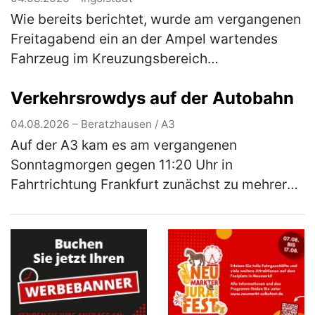
die Öffentlichkeit
Wie bereits berichtet, wurde am vergangenen
Freitagabend ein an der Ampel wartendes
Fahrzeug im Kreuzungsbereich
Goethestraße/Nürnberger Straße beschossen
Verkehrsrowdys auf der Autobahn
und dadurch an der linken hinteren
Fahrzeugse…
(mehr)
04.08.2026 – Beratzhausen / A3
Auf der A3 kam es am vergangenen
Sonntagmorgen gegen 11:20 Uhr in
Fahrtrichtung Frankfurt zunächst zu mehreren
gefährlichen Überholmanövern durch zwei
aus Hessen stammende Pkw-Fahrer. Hierbei
überholt…
(mehr)