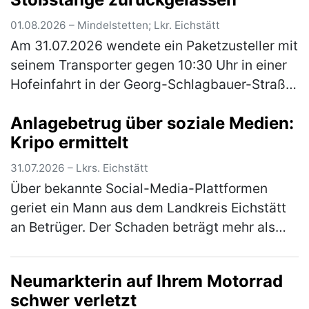
01.08.2026 – Mindelstetten; Lkr. Eichstätt
Am 31.07.2026 wendete ein Paketzusteller mit
seinem Transporter gegen 10:30 Uhr in einer
Hofeinfahrt in der Georg-Schlagbauer-Straße
in Mindelstetten. Dabei fuhr er mit dem
Anlagebetrug über soziale Medien:
rechten Heck seinem Fahrzeu…
(mehr)
Kripo ermittelt
31.07.2026 – Lkrs. Eichstätt
Über bekannte Social-Media-Plattformen
geriet ein Mann aus dem Landkreis Eichstätt
an Betrüger. Der Schaden beträgt mehr als
100.000 Euro. Über eingespielte Werbung war
dem 57-Jährigen suggeriert wor…
(mehr)
Neumarkterin auf Ihrem Motorrad
schwer verletzt