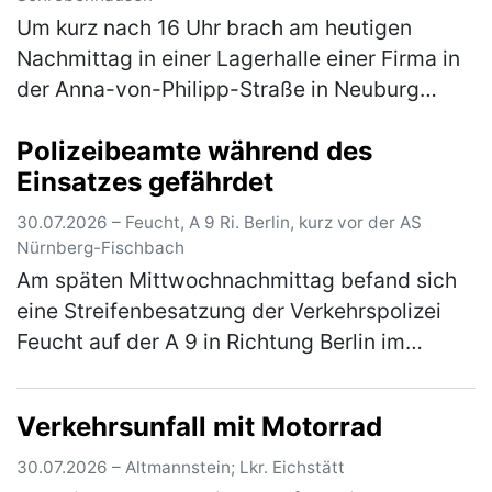
Um kurz nach 16 Uhr brach am heutigen
Nachmittag in einer Lagerhalle einer Firma in
der Anna-von-Philipp-Straße in Neuburg
a.d.Donau ein Brand aus. Die eingesetzten
Polizeibeamte während des
Kräfte der Feuerwehr konnten den B…
(mehr)
Einsatzes gefährdet
30.07.2026 – Feucht, A 9 Ri. Berlin, kurz vor der AS
Nürnberg-Fischbach
Am späten Mittwochnachmittag befand sich
eine Streifenbesatzung der Verkehrspolizei
Feucht auf der A 9 in Richtung Berlin im
Einsatz, um kurz vor der Anschlussstelle
Nürnberg-Fischbach Reifenteile von…
(mehr)
Verkehrsunfall mit Motorrad
30.07.2026 – Altmannstein; Lkr. Eichstätt