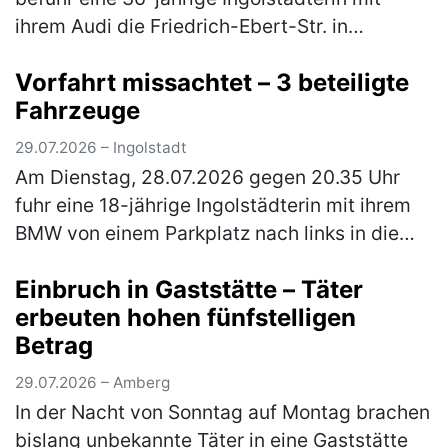
ihrem Audi die Friedrich-Ebert-Str. in
nördliche Richtung und bog nach links in die
Vorfahrt missachtet – 3 beteiligte
Theodor-Heuss-Str. Zeitgleich befu…
(mehr)
Fahrzeuge
29.07.2026 – Ingolstadt
Am Dienstag, 28.07.2026 gegen 20.35 Uhr
fuhr eine 18-jährige Ingolstädterin mit ihrem
BMW von einem Parkplatz nach links in die
Manchinger Str. ein. Hierbei missachtete die
Einbruch in Gaststätte – Täter
Frau die Vorfahrt eines and…
(mehr)
erbeuten hohen fünfstelligen
Betrag
29.07.2026 – Amberg
In der Nacht von Sonntag auf Montag brachen
bislang unbekannte Täter in eine Gaststätte