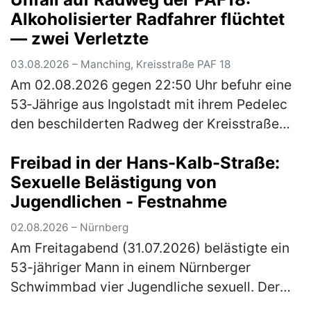
Alkoholisierter Radfahrer flüchtet
— zwei Verletzte
03.08.2026 – Manching, Kreisstraße PAF 18
Am 02.08.2026 gegen 22:50 Uhr befuhr eine
53‑Jährige aus Ingolstadt mit ihrem Pedelec
den beschilderten Radweg der Kreisstraße
PAF18 von Ingolstadt kommend in Richtung
Freibad in der Hans-Kalb-Straße:
Niederstimm. Ein 54‑Jähriger aus…
(mehr)
Sexuelle Belästigung von
Jugendlichen - Festnahme
02.08.2026 – Nürnberg
Am Freitagabend (31.07.2026) belästigte ein
53-jähriger Mann in einem Nürnberger
Schwimmbad vier Jugendliche sexuell. Der
zuständige Ermittlungsrichter erließ