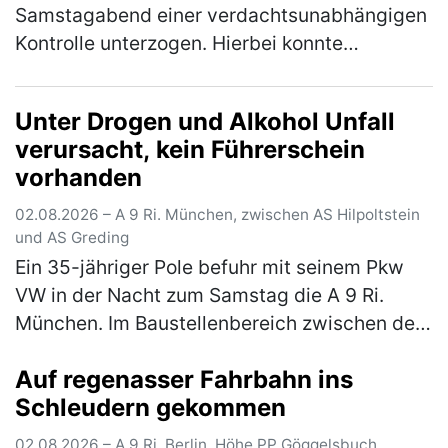
Samstagabend einer verdachtsunabhängigen
Kontrolle unterzogen. Hierbei konnte
festgestellt werden, dass der vorgezeigte
tschechische Führerschein des 54-jährigen
Unter Drogen und Alkohol Unfall
Fahrers…
(mehr)
verursacht, kein Führerschein
vorhanden
02.08.2026 – A 9 Ri. München, zwischen AS Hilpoltstein
und AS Greding
Ein 35-jähriger Pole befuhr mit seinem Pkw
VW in der Nacht zum Samstag die A 9 Ri.
München. Im Baustellenbereich zwischen der
AS Hilpoltstein und der AS Greding hielt er es
Auf regenasser Fahrbahn ins
für eine gute Idee, im abge…
(mehr)
Schleudern gekommen
02.08.2026 – A 9 Ri. Berlin, Höhe PP Göggelsbuch