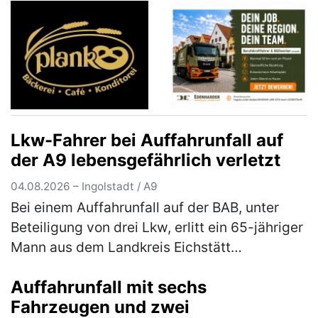
Lkw-Fahrer bei Auffahrunfall auf
der A9 lebensgefährlich verletzt
04.08.2026 – Ingolstadt / A9
Bei einem Auffahrunfall auf der BAB, unter
Beteiligung von drei Lkw, erlitt ein 65-jähriger
Mann aus dem Landkreis Eichstätt
lebensbedrohliche Verletzungen. Der 67-
Auffahrunfall mit sechs
jährige Fahrer eines Sattelzugs war…
(mehr)
Fahrzeugen und zwei