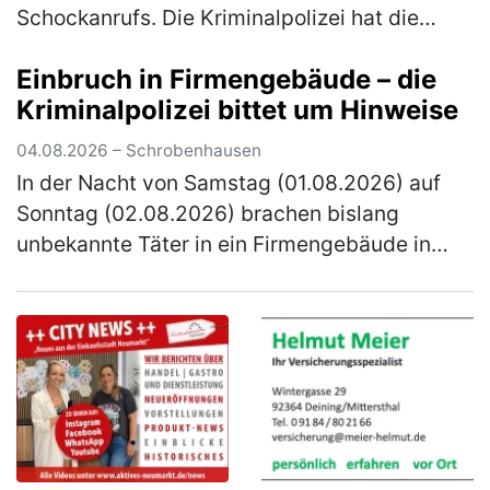
Schockanrufs. Die Kriminalpolizei hat die
Ermittlungen übernommen und bittet um
Einbruch in Firmengebäude – die
Hinweise. Gegen 16.30 Uhr erhielt die über
Kriminalpolizei bittet um Hinweise
80…
(mehr)
04.08.2026 – Schrobenhausen
In der Nacht von Samstag (01.08.2026) auf
Sonntag (02.08.2026) brachen bislang
unbekannte Täter in ein Firmengebäude in
Schrobenhausen ein. Die Kriminalpolizei
Ingolstadt hat die Ermittlungen übernomm…
(mehr)