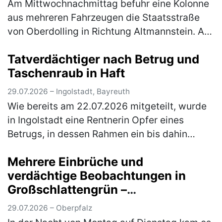
Am Mittwochnachmittag befuhr eine Kolonne
aus mehreren Fahrzeugen die Staatsstraße
von Oberdolling in Richtung Altmannstein. Aus
der Kolonne bog ein Pkw nach links in
Tatverdächtiger nach Betrug und
Richtung Mendorf ab, die nachfolg…
(mehr)
Taschenraub in Haft
29.07.2026 – Ingolstadt, Bayreuth
Wie bereits am 22.07.2026 mitgeteilt, wurde
in Ingolstadt eine Rentnerin Opfer eines
Betrugs, in dessen Rahmen ein bis dahin
unbekannter Täter ihre Tasche raubte. Auf den
Mehrere Einbrüche und
Zeugenaufruf hin meldeten sic…
(mehr)
verdächtige Beobachtungen in
Großschlattengrün –
Kriminalpolizei prüft
29.07.2026 – Oberpfalz
Tatzusammenhänge