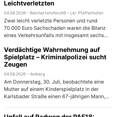
Leichtverletzten
04.08.2026 – Reichertshofen/A9 – Lkr. Pfaffenhofen
Zwei leicht verletzte Personen und rund
70.000 Euro Sachschaden waren die Bilanz
eines Verkehrsunfalls mit insgesamt sechs
beteiligten Fahrzeugen auf der A9 am
Verdächtige Wahrnehmung auf
Montagabend gegen 20.00 Uhr. Ein 50-jäh…
Spielplatz – Kriminalpolizei sucht
(mehr)
Zeugen
04.08.2026 – Amberg
Am Donnerstag, 30. Juli, beobachtete eine
Mutter auf einem Kinderspielplatz in der
Karlsbader Straße einen 67-jährigen Mann,
der zu mehreren Kinder Kontakt suchte. Die
Kriminalpolizeiinspektion Amberg…
(mehr)
Unfall auf Radweg der PAF18: