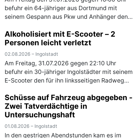
befuhr ein 64-jähriger aus Dortmund mit
seinem Gespann aus Pkw und Anhänger den
rechten Fahrstreifen der A9 in Richtung Berlin.
Alkoholisiert mit E-Scooter – 2
Der Anhänger selbst war mit ei…
(mehr)
Personen leicht verletzt
02.08.2026 – Ingolstadt
Am Freitag, 31.07.2026 gegen 22:10 Uhr
befuhr ein 30-jähriger Ingolstädter mit seinem
E-Scooter den für ihn linksseitigen Radweg
der Gaimersheimer Straße von der Nördlichen
Schüsse auf Fahrzeug abgegeben -
Ringstraße kommend in Richt…
(mehr)
Zwei Tatverdächtige in
Untersuchungshaft
01.08.2026 – Ingolstadt
In den gestrigen Abendstunden kam es im