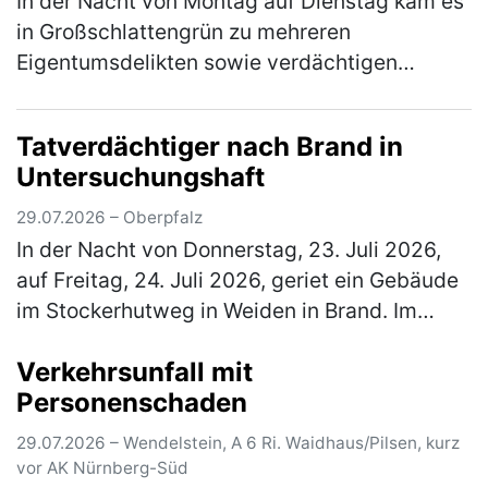
In der Nacht von Montag auf Dienstag kam es
in Großschlattengrün zu mehreren
Eigentumsdelikten sowie verdächtigen
Beobachtungen auf Privatgrundstücken.
Unbekannte Täter drangen unter anderem in
Tatverdächtiger nach Brand in
ein Fl…
(mehr)
Untersuchungshaft
29.07.2026 – Oberpfalz
In der Nacht von Donnerstag, 23. Juli 2026,
auf Freitag, 24. Juli 2026, geriet ein Gebäude
im Stockerhutweg in Weiden in Brand. Im
Zuge umfangreicher Ermittlungen
Verkehrsunfall mit
identifizierte die Kriminalpolizei We…
(mehr)
Personenschaden
29.07.2026 – Wendelstein, A 6 Ri. Waidhaus/Pilsen, kurz
vor AK Nürnberg-Süd