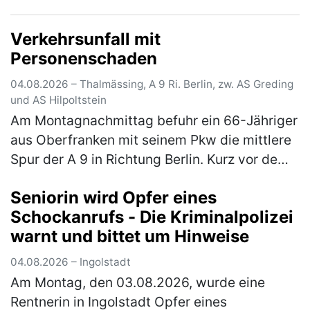
Fahrstreifen der A 73 in Fahrtrichtung Suhl. Zu
diesem Zeitpunkt herrschte dichter b…
(mehr)
Verkehrsunfall mit
Personenschaden
04.08.2026 – Thalmässing, A 9 Ri. Berlin, zw. AS Greding
und AS Hilpoltstein
Am Montagnachmittag befuhr ein 66-Jähriger
aus Oberfranken mit seinem Pkw die mittlere
Spur der A 9 in Richtung Berlin. Kurz vor dem
Parkplatz Offenbau wechselte er auf den
Seniorin wird Opfer eines
rechten Fahrstreifen. Dort …
(mehr)
Schockanrufs - Die Kriminalpolizei
warnt und bittet um Hinweise
04.08.2026 – Ingolstadt
Am Montag, den 03.08.2026, wurde eine
Rentnerin in Ingolstadt Opfer eines