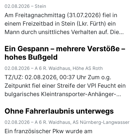
02.08.2026 – Stein
Am Freitagnachmittag (31.07.2026) fiel in
einem Freizeitbad in Stein (Lkr. Fürth) ein
Mann durch unsittliches Verhalten auf. Die
Polizeibeamten nahmen den Tatverdächtigen
Ein Gespann – mehrere Verstöße –
noch vor Ort fest. Gegen 16:…
(mehr)
hohes Bußgeld
02.08.2026 – A 6 R. Waidhaus, Höhe AS Roth
TZ/UZ: 02.08.2026, 00:37 Uhr Zum o.g.
Zeitpunkt fiel einer Streife der VPI Feucht ein
bulgarisches Kleintransporter-Anhänger-
Gespann auf, welches mit drei Pkws beladen
Ohne Fahrerlaubnis unterwegs
war. Bei einer anschließenden Ü…
(mehr)
02.08.2026 – A 6 R. Waidhaus, AS Nürnberg-Langwasser
Ein französischer Pkw wurde am