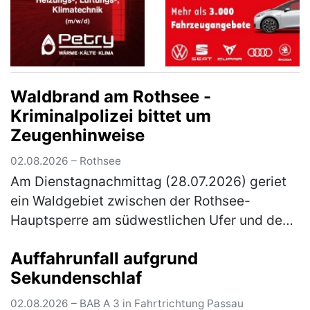
Waldbrand am Rothsee -
Kriminalpolizei bittet um
Zeugenhinweise
02.08.2026 – Rothsee
Am Dienstagnachmittag (28.07.2026) geriet
ein Waldgebiet zwischen der Rothsee-
Hauptsperre am südwestlichen Ufer und dem
Main-Donau-Kanal in Brand. Die
Auffahrunfall aufgrund
Kriminalpolizei Schwabach hat die
Sekundenschlaf
Ermittlungen zu…
(mehr)
02.08.2026 – BAB A 3 in Fahrtrichtung Passau