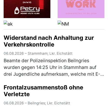
Widerstand nach Anhaltung zur
Verkehrskontrolle
06.08.2026 – Stammham; Lkr. Eichstätt
Beamte der Polizeiinspektion Beilngries
wurden gegen 14:25 Uhr in Stammham auf
drei Jugendliche aufmerksam, welche mit E-
Scootern unterwegs waren. Die E-Scooter
Frontalzusammenstoß ohne
fuhren mit einer deutlich höheren Gesch…
Verletzte
(mehr)
06.08.2026 – Beilngries; Lkr. Eichstätt