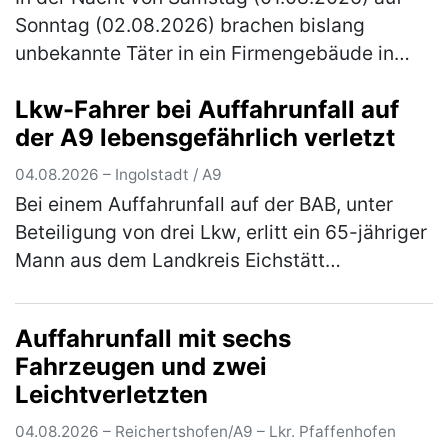
Sonntag (02.08.2026) brachen bislang
unbekannte Täter in ein Firmengebäude in
Schrobenhausen ein. Die Kriminalpolizei
Lkw-Fahrer bei Auffahrunfall auf
Ingolstadt hat die Ermittlungen übernomm…
der A9 lebensgefährlich verletzt
(mehr)
04.08.2026 – Ingolstadt / A9
Bei einem Auffahrunfall auf der BAB, unter
Beteiligung von drei Lkw, erlitt ein 65-jähriger
Mann aus dem Landkreis Eichstätt
lebensbedrohliche Verletzungen. Der 67-
jährige Fahrer eines Sattelzugs war…
(mehr)
Auffahrunfall mit sechs
Fahrzeugen und zwei
Leichtverletzten
04.08.2026 – Reichertshofen/A9 – Lkr. Pfaffenhofen