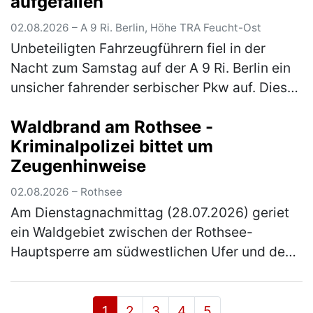
aufgefallen
02.08.2026 – A 9 Ri. Berlin, Höhe TRA Feucht-Ost
Unbeteiligten Fahrzeugführern fiel in der
Nacht zum Samstag auf der A 9 Ri. Berlin ein
unsicher fahrender serbischer Pkw auf. Dieser
konnte im Rahmen der Fahndung an der
Waldbrand am Rothsee -
Rastanlage Feucht Ost einer Ko…
(mehr)
Kriminalpolizei bittet um
Zeugenhinweise
02.08.2026 – Rothsee
Am Dienstagnachmittag (28.07.2026) geriet
ein Waldgebiet zwischen der Rothsee-
Hauptsperre am südwestlichen Ufer und dem
Main-Donau-Kanal in Brand. Die
Kriminalpolizei Schwabach hat die
Ermittlungen zu…
(mehr)
1
2
3
4
5