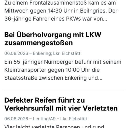
Zu einem Frontalzusammenstoß kam es am
Mittwoch gegen 14:30 Uhr in Beilngries. Der
36-jährige Fahrer eines PKWs war von
Berching kommend innerorts auf der B299
Bei Überholvorgang mit LKW
unterwegs als er aus bislang unbekannter…
zusammengestoßen
(mehr)
06.08.2026 – Enkering; Lkr. Eichstätt
Ein 55-jähriger Nürnberger befuhr mit seinem
Kleintransporter gegen 10:00 Uhr die
Staatsstraße zwischen Enkering und
Pfahldorf. Auf Höhe eines Parkplatzes bog ein
vor ihm in gleicher Richtung fahrende…
(mehr)
Defekter Reifen führt zu
Verkehrsunfall mit vier Verletzten
06.08.2026 – Lenting/A9 – Lkr. Eichstätt
Vier leicht verletzte Personen und rund