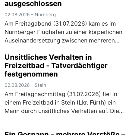
ausgeschlossen
02.08.2026 – Nürnberg
Am Freitagabend (31.07.2026) kam es im
Nürnberger Flughafen zu einer körperlichen
Auseinandersetzung zwischen mehreren
Personen. Elf Personen wurden von ihrem
Unsittliches Verhalten in
anstehenden Flug ausgeschlossen. Gegen 2…
Freizeitbad - Tatverdächtiger
(mehr)
festgenommen
02.08.2026 – Stein
Am Freitagnachmittag (31.07.2026) fiel in
einem Freizeitbad in Stein (Lkr. Fürth) ein
Mann durch unsittliches Verhalten auf. Die
Polizeibeamten nahmen den Tatverdächtigen
noch vor Ort fest. Gegen 16:…
(mehr)
Ein Gespann – mehrere Verstöße –