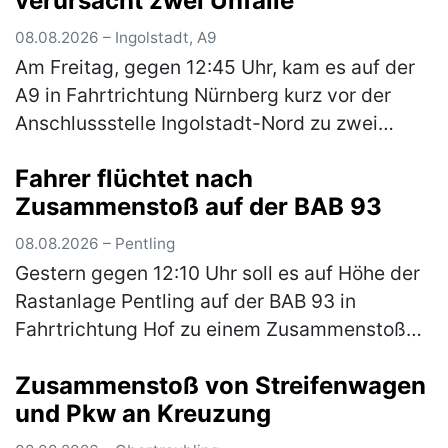
verursacht zwei Unfälle
08.08.2026 – Ingolstadt, A9
Am Freitag, gegen 12:45 Uhr, kam es auf der
A9 in Fahrtrichtung Nürnberg kurz vor der
Anschlussstelle Ingolstadt-Nord zu zwei
Verkehrsunfällen mit drei beteiligten
Fahrer flüchtet nach
Fahrzeugen. Eine 65-jährige Pkw-Fah…
Zusammenstoß auf der BAB 93
(mehr)
08.08.2026 – Pentling
Gestern gegen 12:10 Uhr soll es auf Höhe der
Rastanlage Pentling auf der BAB 93 in
Fahrtrichtung Hof zu einem Zusammenstoß
zwischen einem grauen Kastenwagen, ähnlich
Zusammenstoß von Streifenwagen
einem Sprinter, mit Anhänger und e…
(mehr)
und Pkw an Kreuzung