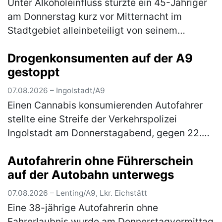
Unter Alkoholeinfluss stürzte ein 45-Jähriger
am Donnerstag kurz vor Mitternacht im
Stadtgebiet alleinbeteiligt von seinem
Pedelec. Der Ingolstädter befuhr die
Drogenkonsumenten auf der A9
Frühlingstraße in Richtung Schloßlände.…
gestoppt
(mehr)
07.08.2026 – Ingolstadt/A9
Einen Cannabis konsumierenden Autofahrer
stellte eine Streife der Verkehrspolizei
Ingolstadt am Donnerstagabend, gegen 22.30
Uhr, auf der BAB fest. Der auf der Durchreise
Autofahrerin ohne Führerschein
befindliche 21-jährige Itali…
(mehr)
auf der Autobahn unterwegs
07.08.2026 – Lenting/A9, Lkr. Eichstätt
Eine 38-jährige Autofahrerin ohne
Fahrerlaubnis wurde am Donnerstagvormittag