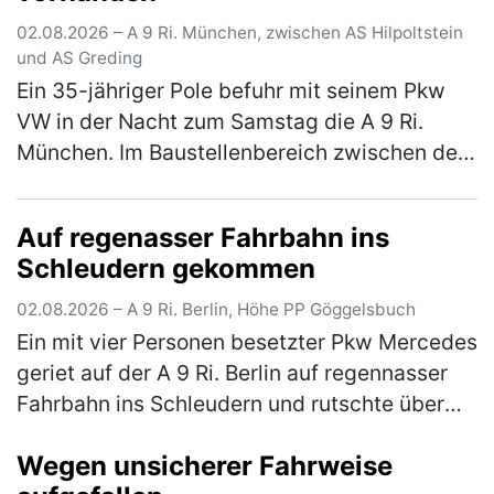
02.08.2026 – A 9 Ri. München, zwischen AS Hilpoltstein
und AS Greding
Ein 35-jähriger Pole befuhr mit seinem Pkw
VW in der Nacht zum Samstag die A 9 Ri.
München. Im Baustellenbereich zwischen der
AS Hilpoltstein und der AS Greding hielt er es
für eine gute Idee, im abge…
(mehr)
Auf regenasser Fahrbahn ins
Schleudern gekommen
02.08.2026 – A 9 Ri. Berlin, Höhe PP Göggelsbuch
Ein mit vier Personen besetzter Pkw Mercedes
geriet auf der A 9 Ri. Berlin auf regennasser
Fahrbahn ins Schleudern und rutschte über
die komplette Fahrbahn, bis er schließlich mit
Wegen unsicherer Fahrweise
einem auf dem rechte…
(mehr)