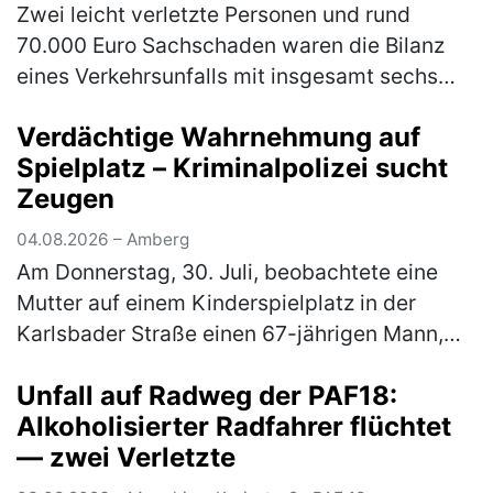
Zwei leicht verletzte Personen und rund
70.000 Euro Sachschaden waren die Bilanz
eines Verkehrsunfalls mit insgesamt sechs
beteiligten Fahrzeugen auf der A9 am
Verdächtige Wahrnehmung auf
Montagabend gegen 20.00 Uhr. Ein 50-jäh…
Spielplatz – Kriminalpolizei sucht
(mehr)
Zeugen
04.08.2026 – Amberg
Am Donnerstag, 30. Juli, beobachtete eine
Mutter auf einem Kinderspielplatz in der
Karlsbader Straße einen 67-jährigen Mann,
der zu mehreren Kinder Kontakt suchte. Die
Unfall auf Radweg der PAF18:
Kriminalpolizeiinspektion Amberg…
(mehr)
Alkoholisierter Radfahrer flüchtet
— zwei Verletzte