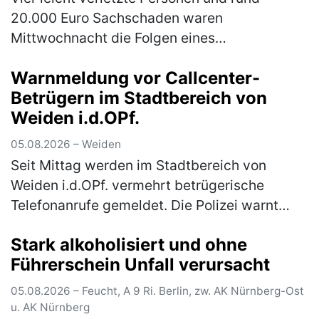
20.000 Euro Sachschaden waren
Mittwochnacht die Folgen eines
Verkehrsunfalls wegen eines mangelhaften
Warnmeldung vor Callcenter-
Reifens auf der A9. Ein 38-jähriger Autofahrer
Betrügern im Stadtbereich von
aus Magdeb…
(mehr)
Weiden i.d.OPf.
05.08.2026 – Weiden
Seit Mittag werden im Stadtbereich von
Weiden i.d.OPf. vermehrt betrügerische
Telefonanrufe gemeldet. Die Polizei warnt
eindringlich vor den verschiedenen Maschen
Stark alkoholisiert und ohne
der Betrüger! In Weiden in der Oberp…
(mehr)
Führerschein Unfall verursacht
05.08.2026 – Feucht, A 9 Ri. Berlin, zw. AK Nürnberg-Ost
u. AK Nürnberg