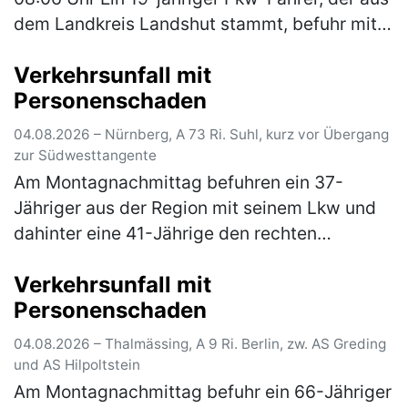
dem Landkreis Landshut stammt, befuhr mit
seinem Fahrzeug die Bundesstraße in
Verkehrsunfall mit
Sandersdorf von Mindelstetten …
(mehr)
Personenschaden
04.08.2026 – Nürnberg, A 73 Ri. Suhl, kurz vor Übergang
zur Südwesttangente
Am Montagnachmittag befuhren ein 37-
Jähriger aus der Region mit seinem Lkw und
dahinter eine 41-Jährige den rechten
Fahrstreifen der A 73 in Fahrtrichtung Suhl. Zu
Verkehrsunfall mit
diesem Zeitpunkt herrschte dichter b…
(mehr)
Personenschaden
04.08.2026 – Thalmässing, A 9 Ri. Berlin, zw. AS Greding
und AS Hilpoltstein
Am Montagnachmittag befuhr ein 66-Jähriger