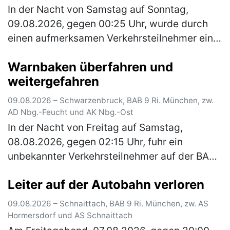
In der Nacht von Samstag auf Sonntag,
09.08.2026, gegen 00:25 Uhr, wurde durch
einen aufmerksamen Verkehrsteilnehmer ein
Schlangenlinien fahrender Pkw auf der BAB 6
Warnbaken überfahren und
Ri. Heilbronn, zwischen der AS Nbg.…
(mehr)
weitergefahren
09.08.2026 – Schwarzenbruck, BAB 9 Ri. München, zw.
AD Nbg.-Feucht und AK Nbg.-Ost
In der Nacht von Freitag auf Samstag,
08.08.2026, gegen 02:15 Uhr, fuhr ein
unbekannter Verkehrsteilnehmer auf der BAB
9 Richtung München im Baustellenbereich auf
Leiter auf der Autobahn verloren
Höhe der Rastanlage Feucht mit seinem…
(mehr)
09.08.2026 – Schnaittach, BAB 9 Ri. München, zw. AS
Hormersdorf und AS Schnaittach