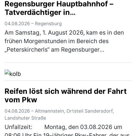
Regensburger Hauptbahnhof –
überholt…
(mehr)
Tatverdächtiger in
Untersuchungshaft
04.08.2026 – Regensburg
Am Samstag, 1. August 2026, kam es in den
frühen Morgenstunden im Bereich des
„Peterskircherls“ am Regensburger
Hauptbahnhof zu einer räuberischen
Erpressung zum Nachteil eines 38-jährigen
Mannes. Ein…
(mehr)
Reifen löst sich während der Fahrt
vom Pkw
04.08.2026 – Altmannstein, Ortsteil Sandersdorf,
Landshuter Straße
Unfallzeit: Montag, den 03.08.2026 um
08:06 Uhr Ein 19-jähriger Pkw-Fahrer, der aus