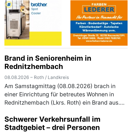
Brand in Seniorenheim in
Rednitzhembach
08.08.2026 – Roth / Landkreis
Am Samstagmittag (08.08.2026) brach in
einer Einrichtung für betreutes Wohnen in
Rednitzhembach (Lkrs. Roth) ein Brand aus.
Zahlreiche Bewohner mussten evakuiert
Schwerer Verkehrsunfall im
werden. Eine Person erlitt schwere Ver…
Stadtgebiet – drei Personen
(mehr)