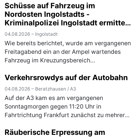
Schüsse auf Fahrzeug im
Nordosten Ingolstadts -
Kriminalpolizei Ingolstadt ermittelt
mit Hochdruck und wendet sich an
04.08.2026 – Ingolstadt
die Öffentlichkeit
Wie bereits berichtet, wurde am vergangenen
Freitagabend ein an der Ampel wartendes
Fahrzeug im Kreuzungsbereich
Goethestraße/Nürnberger Straße beschossen
Verkehrsrowdys auf der Autobahn
und dadurch an der linken hinteren
Fahrzeugse…
(mehr)
04.08.2026 – Beratzhausen / A3
Auf der A3 kam es am vergangenen
Sonntagmorgen gegen 11:20 Uhr in
Fahrtrichtung Frankfurt zunächst zu mehreren
gefährlichen Überholmanövern durch zwei
Räuberische Erpressung am
aus Hessen stammende Pkw-Fahrer. Hierbei