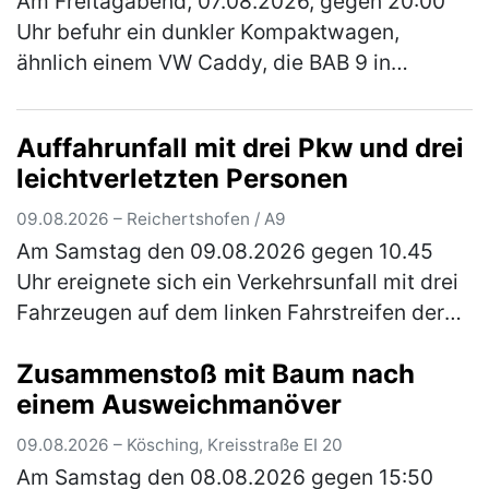
Am Freitagabend, 07.08.2026, gegen 20:00
Uhr befuhr ein dunkler Kompaktwagen,
ähnlich einem VW Caddy, die BAB 9 in
Richtung München und verlor zwischen der
AS Hormersdorf und der AS Schnaittach ein
Auffahrunfall mit drei Pkw und drei
Le…
(mehr)
leichtverletzten Personen
09.08.2026 – Reichertshofen / A9
Am Samstag den 09.08.2026 gegen 10.45
Uhr ereignete sich ein Verkehrsunfall mit drei
Fahrzeugen auf dem linken Fahrstreifen der
A9 in Richtung München. Ein 58-jähriger Mann
Zusammenstoß mit Baum nach
aus Gelsenkirchen erkannte …
(mehr)
einem Ausweichmanöver
09.08.2026 – Kösching, Kreisstraße EI 20
Am Samstag den 08.08.2026 gegen 15:50