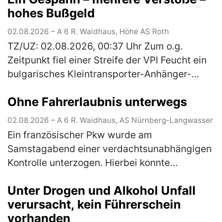
hohes Bußgeld
02.08.2026 – A 6 R. Waidhaus, Höhe AS Roth
TZ/UZ: 02.08.2026, 00:37 Uhr Zum o.g.
Zeitpunkt fiel einer Streife der VPI Feucht ein
bulgarisches Kleintransporter-Anhänger-
Gespann auf, welches mit drei Pkws beladen
Ohne Fahrerlaubnis unterwegs
war. Bei einer anschließenden Ü…
(mehr)
02.08.2026 – A 6 R. Waidhaus, AS Nürnberg-Langwasser
Ein französischer Pkw wurde am
Samstagabend einer verdachtsunabhängigen
Kontrolle unterzogen. Hierbei konnte
festgestellt werden, dass der vorgezeigte
Unter Drogen und Alkohol Unfall
tschechische Führerschein des 54-jährigen
verursacht, kein Führerschein
Fahrers…
(mehr)
vorhanden