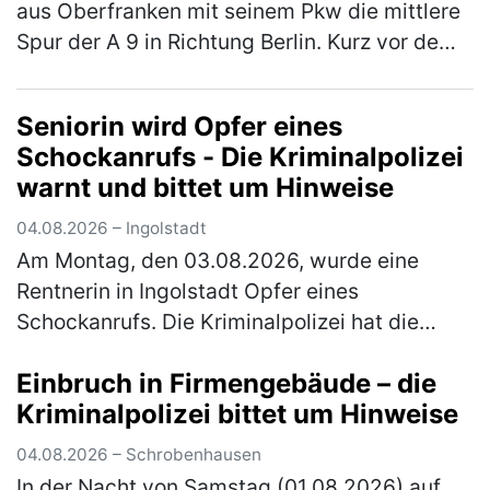
aus Oberfranken mit seinem Pkw die mittlere
Spur der A 9 in Richtung Berlin. Kurz vor dem
Parkplatz Offenbau wechselte er auf den
rechten Fahrstreifen. Dort …
(mehr)
Seniorin wird Opfer eines
Schockanrufs - Die Kriminalpolizei
warnt und bittet um Hinweise
04.08.2026 – Ingolstadt
Am Montag, den 03.08.2026, wurde eine
Rentnerin in Ingolstadt Opfer eines
Schockanrufs. Die Kriminalpolizei hat die
Ermittlungen übernommen und bittet um
Einbruch in Firmengebäude – die
Hinweise. Gegen 16.30 Uhr erhielt die über
Kriminalpolizei bittet um Hinweise
80…
(mehr)
04.08.2026 – Schrobenhausen
In der Nacht von Samstag (01.08.2026) auf