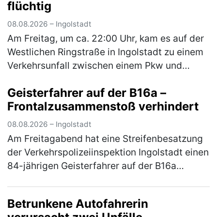
flüchtig
08.08.2026 – Ingolstadt
Am Freitag, um ca. 22:00 Uhr, kam es auf der
Westlichen Ringstraße in Ingolstadt zu einem
Verkehrsunfall zwischen einem Pkw und
einem Motorrad. Dabei wurde der
Geisterfahrer auf der B16a –
Motorradfahrer schwer verletzt. Nach bi…
Frontalzusammenstoß verhindert
(mehr)
08.08.2026 – Ingolstadt
Am Freitagabend hat eine Streifenbesatzung
der Verkehrspolizeiinspektion Ingolstadt einen
84-jährigen Geisterfahrer auf der B16a
festgestellt und dadurch möglicherweise
einen schweren Verkehrsunfall v…
(mehr)
Betrunkene Autofahrerin