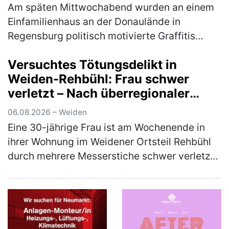
Am späten Mittwochabend wurden an einem
Einfamilienhaus an der Donaulände in
Regensburg politisch motivierte Graffitis
angebracht. Ein Tatverdächtiger konnte
Versuchtes Tötungsdelikt in
bereits ermittelt werden, eine weitere Per…
Weiden-Rehbühl: Frau schwer
(mehr)
verletzt – Nach überregionaler
Fahndung Tatverdächtiger in
06.08.2026 – Weiden
Thüringen gefasst
Eine 30-jährige Frau ist am Wochenende in
ihrer Wohnung im Weidener Ortsteil Rehbühl
durch mehrere Messerstiche schwer verletzt
worden. Ein 31-jähriger deutscher
Tatverdächtiger konnte nach umfangreic…
(mehr)