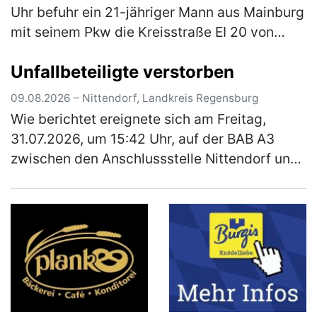
Uhr befuhr ein 21-jähriger Mann aus Mainburg
mit seinem Pkw die Kreisstraße EI 20 von
Bettbrunn kommend in Richtung Köschinger
Unfallbeteiligte verstorben
Waldhaus. Der 21-Jährige scherte z…
(mehr)
09.08.2026 – Nittendorf, Landkreis Regensburg
Wie berichtet ereignete sich am Freitag,
31.07.2026, um 15:42 Uhr, auf der BAB A3
zwischen den Anschlussstelle Nittendorf und
dem Parkplatz Erlgrund-Süd in Fahrtrichtung
Passau ein schwerer Verkehrsun…
(mehr)