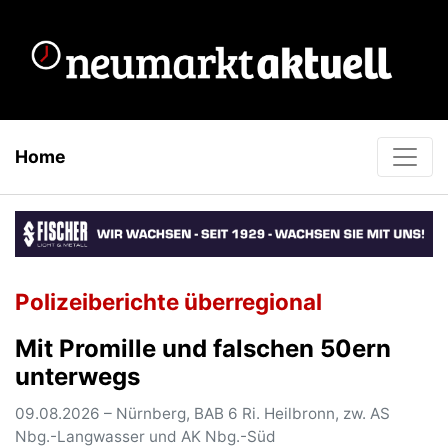
Home
Polizeiberichte überregional
Mit Promille und falschen 50ern
unterwegs
09.08.2026 – Nürnberg, BAB 6 Ri. Heilbronn, zw. AS
Nbg.-Langwasser und AK Nbg.-Süd