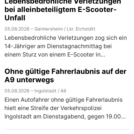
Lebensbedrohliche Verletzungen
unterzogen. Im Rahmen der Überprüfung
bei alleinbeteiligtem E-Scooter-
wur…
(mehr)
Unfall
05.08.2026 – Gaimersheim / Lkr. Eichstätt
Lebensbedrohliche Verletzungen zog sich ein
14-Jähriger am Dienstagnachmittag bei
einem Sturz von einem E-Scooter in
Gaimersheim zu. Der im Landkreis Eichstätt
Ohne gültige Fahrerlaubnis auf der
wohnhafte Jugendliche war, gegen 16.00 …
A9 unterwegs
(mehr)
05.08.2026 – Ingolstadt / A9
Einen Autofahrer ohne gültige Fahrerlaubnis
hielt eine Streife der Verkehrspolizei
Ingolstadt am Dienstagabend, gegen 19.00
Uhr, auf der Autobahn an. Der 30-jährige in
Ingolstadt wohnhafte Inder war …
(mehr)