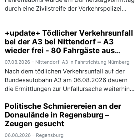
durch eine Zivilstreife der Verkehrspolizei
Ingolstadt angehalten. Die in Nürnberg
wohnhafte Griechin war auf der A9 in Fa…
+update+ Tödlicher Verkehrsunfall
(mehr)
bei der A3 bei Nittendorf – A3
wieder frei - 80 Fahrgäste aus
Zügen evakuiert
07.08.2026 – Nittendorf, A3 in Fahrtrichtung Nürnberg
Nach dem tödlichen Verkehrsunfall auf der
Bundesautobahn A3 am 06.08.2026 dauern
die Ermittlungen zur Unfallursache weiterhin
an. Nach derzeitigem Stand der Ermittlungen
Politische Schmierereien an der
kam der alleinbeteiligte Pkw …
(mehr)
Donaulände in Regensburg –
Zeugen gesucht
06.08.2026 – Regensburg