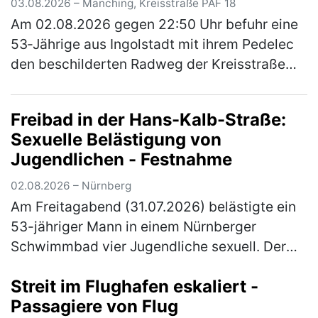
03.08.2026 – Manching, Kreisstraße PAF 18
Am 02.08.2026 gegen 22:50 Uhr befuhr eine
53‑Jährige aus Ingolstadt mit ihrem Pedelec
den beschilderten Radweg der Kreisstraße
PAF18 von Ingolstadt kommend in Richtung
Niederstimm. Ein 54‑Jähriger aus…
(mehr)
Freibad in der Hans-Kalb-Straße:
Sexuelle Belästigung von
Jugendlichen - Festnahme
02.08.2026 – Nürnberg
Am Freitagabend (31.07.2026) belästigte ein
53-jähriger Mann in einem Nürnberger
Schwimmbad vier Jugendliche sexuell. Der
zuständige Ermittlungsrichter erließ
Streit im Flughafen eskaliert -
Haftbefehl gegen den Tatverdächtigen. Di…
Passagiere von Flug
(mehr)